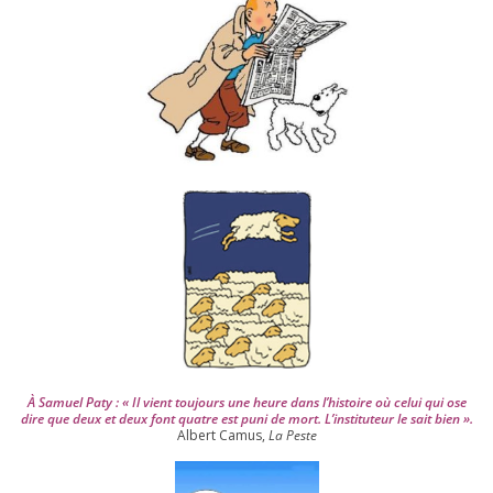
s
d
e
p
u
i
s
2
0
0
4
À Samuel Paty : « Il vient tou­jours une heure dans l’his­toire où celui qui ose
dire que deux et deux font quatre est puni de mort. L’instituteur le sait bien ».
Albert Camus,
La Peste