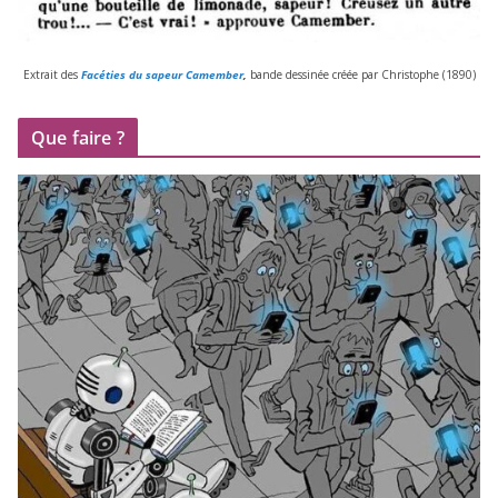
Extrait des
Facéties du sapeur Camember
,
bande des­si­née créée par Christophe (
1890
)
Que faire ?