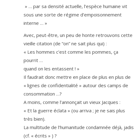
» … par sa den­sité actuelle, l’espèce humaine vit
sous une sorte de régime d’empoisonnement
interne … »
Avec, peut-être, un peu de honte retrou­vons cette
vieille cita­tion (de “on” ne sait plus qui) :
« Les hommes c’est comme les pommes, ça
pourrit …
quand on les entassent ! »
Il fau­drait donc mettre en place de plus en plus de
« lignes de confi­den­tia­li­té » autour des camps de
consommation …?
A moins, comme l’an­non­çait un vieux Jacques :
« Et la guerre écla­ta » (ou arri­va ; je ne sais plus
très bien).
La mul­ti­tude de l’hu­ma­ni­tude condam­née déjà, jadis
(cf. « écrits » ) ?