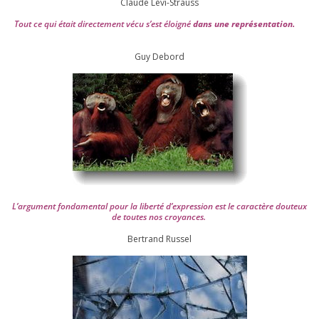
Claude Lévi-Strauss
Tout ce qui était direc­te­ment vécu s’est éloi­gné
dans une repré­sen­ta­tion.
Guy Debord
L’argument fon­da­men­tal pour la liber­té d’expression est le carac­tère dou­teux
de toutes nos croyances.
Ber­trand Russel