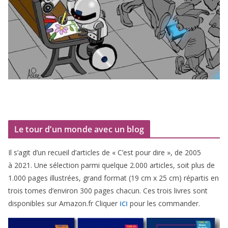
Le tour d’un monde avec un blog
Il s’agit d’un recueil d’ar­ticles de « C’est pour dire », de
2005
à
2021
. Une sélec­tion par­mi quelque
2
.
000
articles, soit plus de
1
.
000
pages illus­trées, grand for­mat (
19
cm x
25
cm) répar­tis en
trois tomes d’environ
300
pages cha­cun. Ces trois livres sont
dis­po­nibles sur Amazon​.fr Cliquer
pour les commander.
ICI