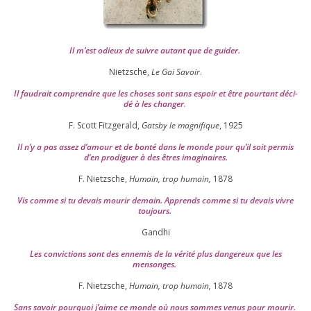
Il m’est odieux de suivre autant que de gui­der
.
Nietzsche,
Le Gai Savoir
.
Il fau­drait com­prendre que les choses sont sans espoir et être pour­tant déci­
dé à les chan­ger
.
F. Scott Fitzgerald,
Gatsby le magni­fique
,
1925
Il n’y a pas assez d’a­mour et de bon­té dans le monde pour qu’il soit per­mis
d’en pro­di­guer à des êtres imaginaires.
F. Nietzsche,
Humain, trop humain,
1878
Vis comme si tu devais mou­rir demain. Apprends comme si tu devais vivre
toujours.
Gandhi
Les convic­tions sont des enne­mis de la véri­té plus dan­ge­reux que les
mensonges.
F. Nietzsche,
Humain, trop humain,
1878
Sans savoir pour­quoi j’aime ce monde où nous sommes venus pour mourir.