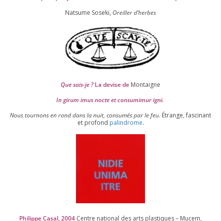
Natsume Soseki,
Oreiller d’herbes
Que sais-je ?
La devise de
Montaigne
In girum imus nocte et consu­mi­mur igni.
Nous tour­nons en rond dans la nuit, consu­més par le feu.
Étrange, fas­ci­nant
et pro­fond
palin­drome
.
Philippe Casal,
2004
Centre natio­nal des arts plas­tiques – Mucem,