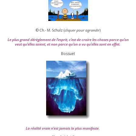
© Ch.- M. Schulz (
cli­quer pour agran­dir
)
Le plus grand dérè­gle­ment de l’es­prit, c’est de croire les choses parce qu’on
veut qu’elles soient, et non parce qu’on a vu qu’elles sont en effet.
Bossuet
La réa­lité vraie n’est jamais la plus mani­feste
.