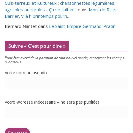
Culs-terreux et Kultureux : chansonnettes légumières,
agricoles ou rurales - Ça se cultive !
dans
Mort de Ricet
Barrier. V’là l” printemps pourri…
Bernard Nantet
dans
Le Saint-Empire Germano-Pratin
Suivre « C’est pour dire »
Pour être aver­ti de la paru­tion de tout nou­vel article, ren­sei­gnez les champs
ci-dessous.
Votre nom ou pseudo
Votre @dresse (néces­saire – ne sera pas publiée)