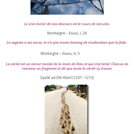
Le vrai miroir de nos dis­cours est le cours de nos vies.
Montaigne –
Essais
, I,
26
La sagesse a ses excez, et n’a pas moins besoing de mode­ra­tion que la folie.
Montaigne –
Essais
,
,
5
III
La véri­té est un miroir tom­bé de la main de Dieu et qui s’est bri­sé. Chacun en
ramasse un frag­ment et dit que toute la véri­té s’y trouve.
Djalāl ad-Dīn Rūmī (
1207
–
1273
)