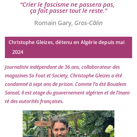
“
Crier le fas­cisme ne pas­se­ra pas,
ça fait pas­ser tout le reste.”
Romain Gary,
Gros-Câlin
Christophe Gleizes, détenu en Algérie depuis mai
2024
Journaliste indé­pen­dant de
36
ans, col­la­bo­ra­teur des
maga­zines So Foot et Society, Christophe Gleizes
a été
condam­né à sept ans de pri­son. Comme l’a été Boualem
Sansal, il est otage du gou­ver­ne­ment algé­rien et de l’i­na­ni­
té des auto­ri­tés françaises.