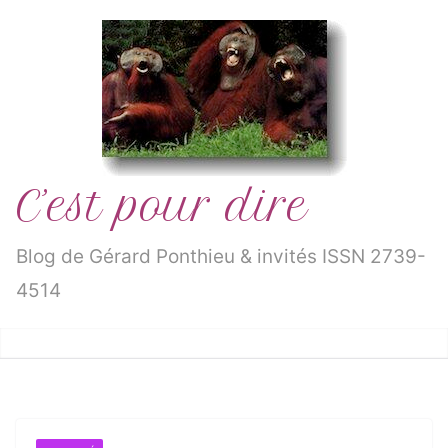
Passer
au
contenu
C’est pour dire
Blog de Gérard Ponthieu & invités ISSN 2739-
4514