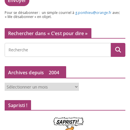
Pour se désa­bon­ner : un simple cour­riel à
g.​ponthieu@​orange.​fr
avec
« Me désa­bon­ner » en objet.
Rechercher dans « C’est pour dire »
Archives depuis
2004
A
r
c
Sapristi !
h
i
v
e