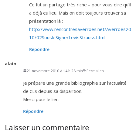
Ce fut un par­tage très riche – pour vous dire qu’il
a déjà eu lieu. Mais on doit tou­jours trou­ver sa
pré­sen­ta­tion là :
http://​www​.ren​con​tre​sa​ver​roes​.net/​A​v​e​r​r​o​e​s​
2
0
1
0
​/​
0
2
​S​o​u​s​l​e​S​i​g​n​e​/​L​e​v​i​s​S​t​r​a​u​s​s​.​h​tml
Répondre
alain
21 novembre 2010 à 14 h 28 min
Permalien
Je pré­pare une grande biblio­gra­phie sur l’ac­tua­li­té
de
depuis sa disparition.
CLS
Merci pour le lien.
Répondre
Laisser un commentaire