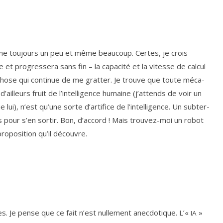
gêne tou­jours un peu et même beau­coup. Certes, je crois
 pro­gres­se­ra sans fin – la capa­ci­té et la vitesse de cal­cul
chose qui conti­nue de me grat­ter. Je trouve que toute méca­
’ailleurs fruit de l’in­tel­li­gence humaine (j’at­tends de voir un
ui), n’est qu’une sorte d’ar­ti­fice de l’in­tel­li­gence. Un sub­ter­
pour s’en sor­tir. Bon, d’ac­cord ! Mais trou­vez-moi un robot
­po­si­tion qu’il découvre.
s. Je pense que ce fait n’est nul­le­ment anec­do­tique. L’«
»
IA