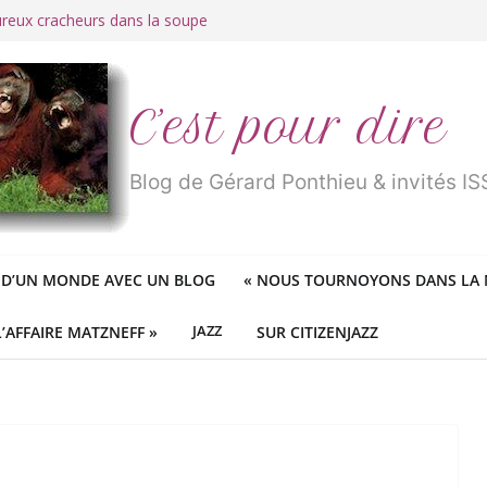
ureux cracheurs dans la soupe
 d’une longue et belle vie
traité de « blanc de merde » !
r des mondes » ou «
1984
» ?
 des féministes idéologiques
C’est pour dire
Blog de Gérard Ponthieu & invités 
 D’UN MONDE AVEC UN BLOG
«
NOUS TOURNOYONS DANS LA N
L’AFFAIRE MATZNEFF »
JAZZ
SUR CITIZENJAZZ