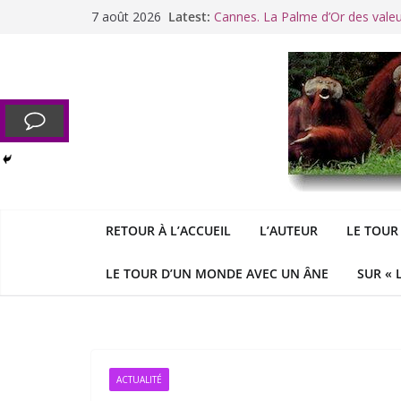
Passer
7 août 2026
Latest:
Cannes. La Palme d’Or des vale
au
Raoul Vaneigem, mort des suites
contenu
Racisme. Moi, Picard-Marseillais 
Aldous
George : « Le meilleu
&
«
Le patriarcat », bouc émissaire
RETOUR À L’ACCUEIL
L’AUTEUR
LE TOUR
LE TOUR D’UN MONDE AVEC UN ÂNE
SUR « 
ACTUALITÉ