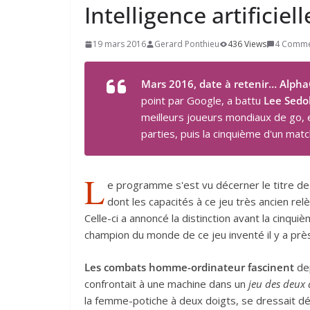
Intelligence artificiel
19 mars 2016
Gerard Ponthieu
436 Views
4 Comme
Mars 2016, date à retenir…
Alph
point par Google, a battu
Lee Sedo
meilleurs joueurs mondiaux de go,
parties, puis la cinquième d'un matc
L
e programme s'est vu décerner le titre d
dont les capacités à ce jeu très ancien rel
Celle-ci a annoncé la distinction avant la cinqu
champion du monde de ce jeu inventé il y a prè
Les combats homme-ordinateur fascinent
dep
confrontait à une machine dans un
jeu des deux 
la femme-potiche à deux doigts, se dressait d