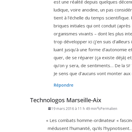
est une réa­li­té depuis quelques décen
ludique, voire ano­dine, un pas consi­dé
tient à l’échelle du temps scien­ti­fique.
briques ini­tiales qui ont conduit (après
orga­nismes vivants – dont les plus inte
trop déve­lop­per ici (j’en suis d’ailleu
luant jusqu’à une forme d’autonomie et 
quer, de se répa­rer (ça existe déjà) e
qu’on y sera, de sen­ti­ments… De la
SF
Je sens que d’aucuns vont mon­ter aux 
Répondre
Technologos Marseille-Aix
19 mars 2016 à 11 h 49 min
Permalien
«
Les com­bats homme-ordi­na­teur « fas­cin
médusent l’hu­ma­ni­té, qu’ils l’hyp­no­tisent