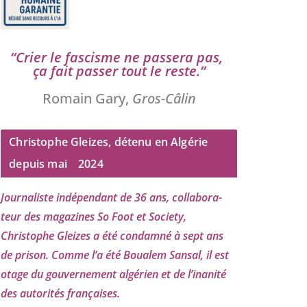
“
Crier le fas­cisme ne pas­se­ra pas,
ça fait pas­ser tout le reste.”
Romain Gary,
Gros-Câlin
Christophe Gleizes, détenu en Algérie
depuis mai
2024
Journaliste indé­pen­dant de
36
ans, col­la­bo­ra­
teur des maga­zines So Foot et Society,
Christophe Gleizes
a été condam­né à sept ans
de pri­son. Comme l’a été Boualem Sansal, il est
otage du gou­ver­ne­ment algé­rien et de l’i­na­ni­té
des auto­ri­tés françaises.