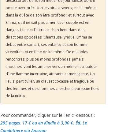
désaccordé : dans son métier de journaliste, dont il
pointe avec précision les pires travers ; en lui-même,
dans la quête de son être profond ; et surtout avec
Emma, qu’il ne sait pas aimer. Leur couple est en
danger. L’une et l’autre se cherchent dans des
directions opposées. Chanteuse lyrique, Emma se
débat entre son art, ses enfants, et son homme
virevoltant et en fuite de lui-même. De multiples
rencontres, plus ou moins profondes, jamais
anodines, vont les amener vers un même lieu, autour
d’une flamme incertaine, attirante et menaçante. Un
lieu si particulier, un creuset cocasse et tragique où
des femmes et des hommes cherchent leur issue hors
de la nuit. »
Pour commander, cliquer sur le lien ci-dessous :
295 pages, 17 €
ou en Kindle à 3,90 €
, Éd. Le
Condottiere via Amazon