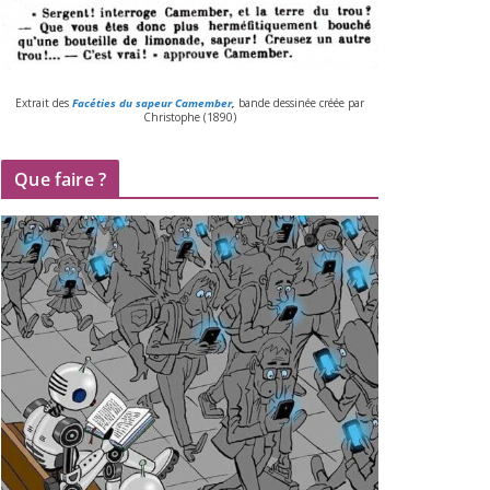
Extrait des
Facéties du sapeur Camember
,
bande des­si­née créée par
Christophe (
1890
)
Que faire ?