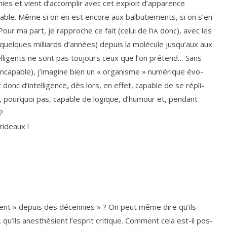
­nies et vient d’accomplir avec cet exploit d’apparence
­rable. Même si on en est encore aux bal­bu­tie­ments, si on s’en
 Pour ma part, je rap­proche ce fait (celui de l’
donc), avec les
IA
 quelques mil­liards d’années) depuis la molé­cule jus­qu’aux aux
l­li­gents ne sont pas tou­jours ceux que l’on pré­tend… Sans
rs inca­pable), j’imagine bien un « orga­nisme » numé­rique évo­
donc d’intelligence, dès lors, en effet, capable de se répli­
t, pour­quoi pas, capable de logique, d’humour et, pen­dant
?
rideaux !
ent » depuis des décen­nies » ? On peut même dire qu’ils
… qu’ils anes­thé­sient l’es­prit cri­tique. Comment cela est-il pos­