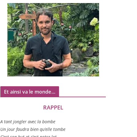
Et ainsi va le monde…
RAPPEL
A tant jon­gler avec la bombe
Un jour fau­dra bien qu’elle tombe
C’est son but et c’est notre lot…