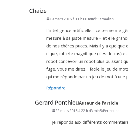
Chaize
19 mars 2016 à 11 h 00 min
Permalien
L’intelligence arti­fi­cielle… ce terme me 
mesure à sa juste mesure – et elle grande et
de nos chères puces. Mais il y a quelque 
nique, fut-elle magni­fique (c’est le cas) et d
robot conce­voir un robot plus puis­sant que l
fuge. Vous me direz… facile le jeu de mots 
qui me réponde par un jeu de mot à une pro
Répondre
Gerard Ponthieu
Auteur de l’article
22 mars 2016 à 22 h 43 min
Permalien
Je réponds aux dif­fé­rents com­men­taire