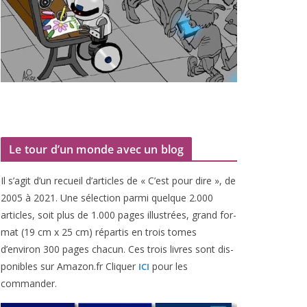
Le tour d’un monde avec un blog
Il s’agit d’un recueil d’ar­ticles de « C’est pour dire », de
2005
à
2021
. Une sélec­tion par­mi quelque
2
.
000
articles, soit plus de
1
.
000
pages illus­trées, grand for­
mat (
19
cm x
25
cm) répar­tis en trois tomes
d’environ
300
pages cha­cun. Ces trois livres sont dis­
po­nibles sur Amazon​.fr Cliquer
pour les
ICI
commander.