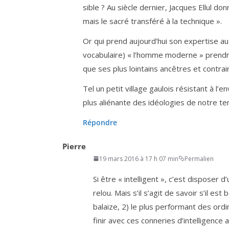
sible ? Au siècle der­nier, Jacques Ellul don
mais le sacré trans­fé­ré à la technique ».
Or qui prend aujourd’­hui son exper­tise a
voca­bu­laire) « l’homme moderne » pren­dra
que ses plus loin­tains ancêtres et contrai­
Tel un petit vil­lage gau­lois résis­tant à l’e
plus alié­nante des idéo­lo­gies de notre t
Répondre
Pierre
19 mars 2016 à 17 h 07 min
Permalien
Si être « intel­li­gent », c’est dis­po­ser 
relou. Mais s’il s’a­git de savoir s’il es
balaize,
2
) le plus per­for­mant des ord
finir avec ces conne­ries d’in­tel­li­gence a