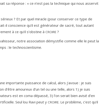
­nait sa réponse : « ce n’est pas la tech­nique qui nous asser­vit
u sérieux ? Et par quel miracle (pour conser­ver ce type de
it-il conscience qu’il est géné­ra­teur de sacré, tout autant
re­ment à ce qu’il s’obs­tine à
?
CROIRE
n­va­his­seur, notre asso­cia­tion démys­ti­fie comme elle le peut la
emps : le technoscientisme.
d’une impor­tante puis­sance de cal­cul, alors j’a­voue : je suis
t bon d’être amou­reux d’un tel ou une telle, alors
1
) je suis
i­na­teurs est en coma dépas­sé,
3
) l’on serait bien avi­sé d’en
rti­fi­cielle. Seul lou Ravi peut y
. Le pro­blème, c’est qu’il
CROIRE