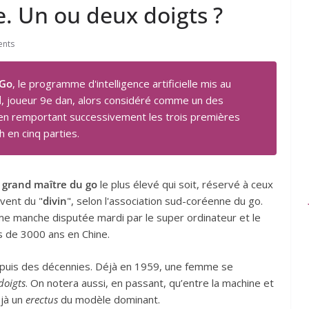
le. Un ou deux doigts ?
nts
aGo
, le programme d'intelligence artificielle mis au
l
, joueur 9e dan, alors considéré comme un des
 en remportant successivement les trois premières
h en cinq parties.
e
grand maître du go
le plus élevé qui soit, réservé à ceux
èvent du "
divin
", selon l'association sud-coréenne du go.
ième manche disputée mardi par le super ordinateur et le
s de 3000 ans en Chine.
uis des décennies. Déjà en 1959, une femme se
doigts
. On notera aussi, en passant, qu’entre la machine et
éjà un
erectus
du modèle dominant.