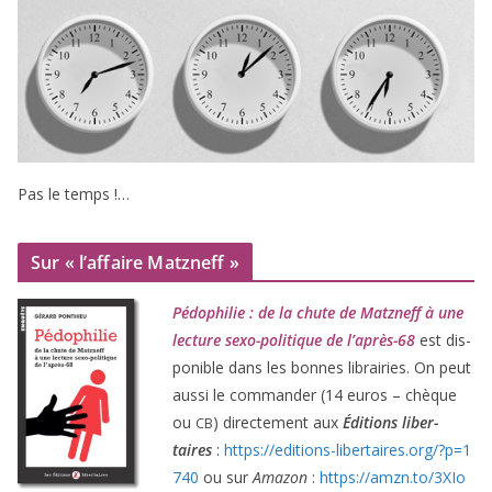
Pas le temps !…
Sur « l’affaire Matzneff »
Pédophilie : de la chute de Matzneff à une
lec­ture sexo-poli­tique de l’après-
68
est dis­
po­nible dans les bonnes librai­ries. On peut
aus­si le com­man­der (
14
euros – chèque
ou
) direc­te­ment aux
Éditions liber­
CB
taires
:
https://​edi​tions​-liber​taires​.org/​?​p​=​
1
740
ou sur
Amazon
:
https://​amzn​.to/​
3
​X​I​o​