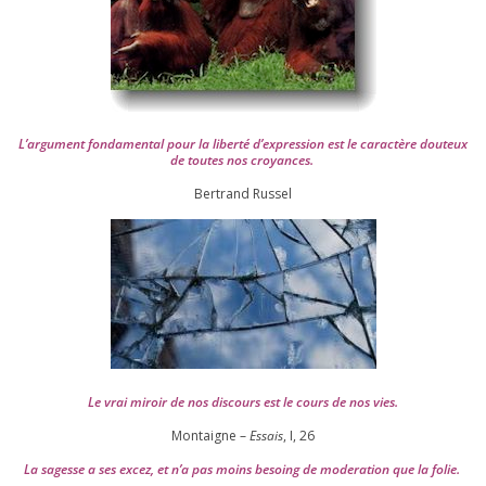
L’argument fon­da­men­tal pour la liber­té d’expression est le carac­tère dou­teux
de toutes nos croyances.
Ber­trand Russel
Le vrai miroir de nos dis­cours est le cours de nos vies.
Montaigne –
Essais
, I,
26
La sagesse a ses excez, et n’a pas moins besoing de mode­ra­tion que la folie.