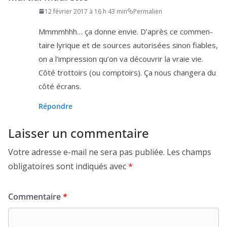
12 février 2017 à 16 h 43 min
Permalien
Mmmmhhh… ça donne envie. D’après ce com­men­
taire lyrique et de sources auto­ri­sées sinon fiables,
on a l’im­pres­sion qu’on va décou­vrir la vraie vie.
Côté trot­toirs (ou comp­toirs). Ça nous chan­ge­ra du
côté écrans.
Répondre
Laisser un commentaire
Votre adresse e-mail ne sera pas publiée.
Les champs
obligatoires sont indiqués avec
*
Commentaire
*