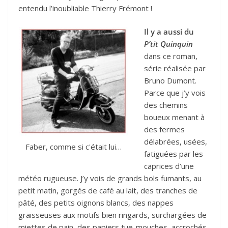
entendu l’inoubliable Thierry Frémont !
Il y a aussi du
P’tit Quinquin
dans ce roman,
série réalisée par
Bruno Dumont.
Parce que j’y vois
des chemins
boueux menant à
des fermes
délabrées, usées,
Faber, comme si c'était lui…
fatiguées par les
caprices d’une
météo rugueuse. J’y vois de grands bols fumants, au
petit matin, gorgés de café au lait, des tranches de
pâté, des petits oignons blancs, des nappes
graisseuses aux motifs bien ringards, surchargées de
miettes de pain, des papiers tue-mouches, accrochés