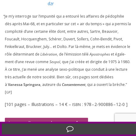
dzr
“
Je m’y inter­roge sur l’impunité qui a entou­ré les affaires de pédo­phi­lie
dès après Mai-
68
, et en par­ti­cu­lier sur cet « air du temps » qui a per­mis la
com­pli­ci­té d’une cer­taine élite dont, entre autres, Sartre, Beauvoir,
Foucault, Hocquenghem, Schérer, Duvert, Sollers, Cohn-Bendit, Pivot,
Finkielkraut, Bruckner, July… et Dolto. Par là-même, je mets en évi­dence le
rôle déter­mi­nant de
Libération
, de l’émission télé
Apostrophes
et éga­le­
ment d’une revue comme
Sexpol
, que j’ai créée et diri­gée de
1975
à
1980
.
À ce titre, j’ai mené une ana­lyse sexo-poli­tique qui conduit à une lec­ture
très actuelle de notre socié­té. Bien sûr, ces pages sont dédiées
à
Vanessa Springora
, auteure du
Consentement
, qui a ouvert la brèche.”
[
]
GP
[
101
pages – Illustrations –
14
€ –
:
978
–
2
‑
900886
–
12
‑
0
]
ISBN
Le tour d’un monde avec un âne
Translate »