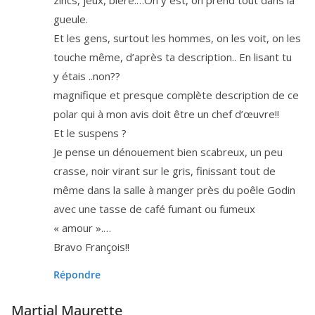
gueule.
Et les gens, sur­tout les hommes, on les voit, on les
touche même, d’a­près ta des­crip­tion.. En lisant tu
y étais ..non??
magni­fique et presque com­plète des­crip­tion de ce
polar qui à mon avis doit être un chef d’œuvre!!
Et le suspens ?
Je pense un dénoue­ment bien sca­breux, un peu
crasse, noir virant sur le gris, finis­sant tout de
même dans la salle à man­ger près du poêle Godin
avec une tasse de café fumant ou fumeux
« amour ».…
Bravo François!!
Répondre
Martial Maurette