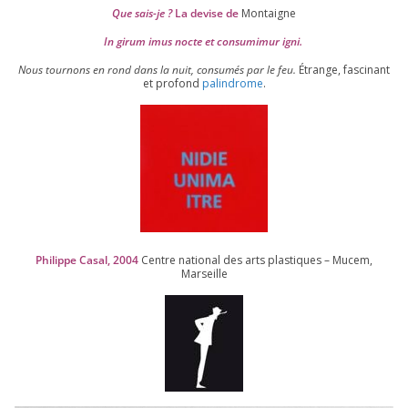
Que sais-je ?
La devise de
Montaigne
In girum imus nocte et consu­mi­mur igni.
Nous tour­nons en rond dans la nuit, consu­més par le feu.
Étrange, fas­ci­nant
et pro­fond
palin­drome
.
Philippe Casal,
2004
Centre natio­nal des arts plas­tiques – Mucem,
Marseille