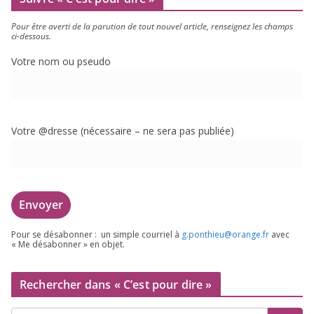
Pour être aver­ti de la paru­tion de tout nou­vel article, ren­sei­gnez les champs
ci-dessous.
Votre nom ou pseudo
Votre @dresse (néces­saire – ne sera pas publiée)
Pour se désa­bon­ner : un simple cour­riel à
g.​ponthieu@​orange.​fr
avec
« Me désa­bon­ner » en objet.
Rechercher dans « C’est pour dire »