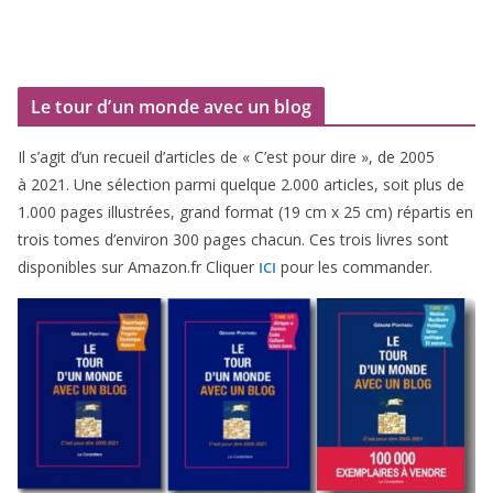
Le tour d’un monde avec un blog
Il s’agit d’un recueil d’ar­ticles de « C’est pour dire », de
2005
à
2021
. Une sélec­tion par­mi quelque
2
.
000
articles, soit plus de
1
.
000
pages illus­trées, grand for­mat (
19
cm x
25
cm) répar­tis en
trois tomes d’environ
300
pages cha­cun. Ces trois livres sont
dis­po­nibles sur Amazon​.fr Cliquer
pour les commander.
ICI