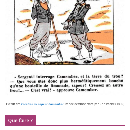
Extrait des
Facéties du sapeur Camember
,
bande des­si­née créée par Christophe (
1890
)
Que faire ?