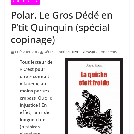
COUP DE CŒUR
Polar. Le Gros Dédé en
P’tit Quinquin (spécial
copinage)
11 février 2017
Gérard Ponthieu
509 Views
2 Comments
Tout lecteur de
« C’est pour
dire » connaît
« faber », au
moins par ses
crobars. Quelle
injustice ! En
effet, l’ami de
longue date
(histoires
d’anciens