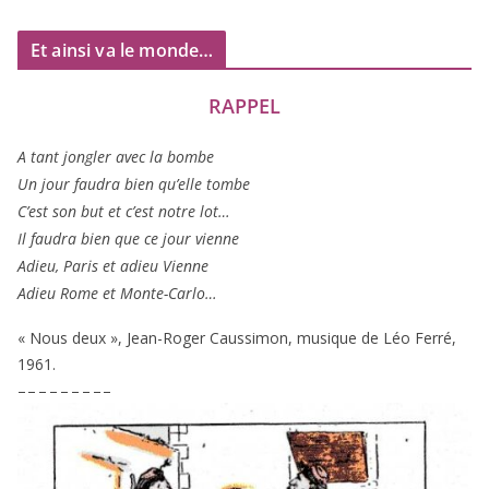
Et ainsi va le monde…
RAPPEL
A tant jon­gler avec la bombe
Un jour fau­dra bien qu’elle tombe
C’est son but et c’est notre lot…
Il fau­dra bien que ce jour vienne
Adieu, Paris et adieu Vienne
Adieu Rome et Monte-Carlo…
« Nous deux », Jean-Roger Caussimon, musique de Léo Ferré,
1961
.
– – – – – – – – –