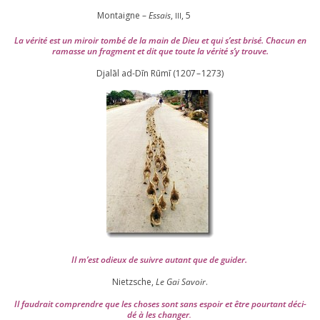
Montaigne –
Essais
,
,
5
III
La véri­té est un miroir tom­bé de la main de Dieu et qui s’est bri­sé. Chacun en
ramasse un frag­ment et dit que toute la véri­té s’y trouve.
Djalāl ad-Dīn Rūmī (
1207
–
1273
)
Il m’est odieux de suivre autant que de gui­der
.
Nietzsche,
Le Gai Savoir
.
Il fau­drait com­prendre que les choses sont sans espoir et être pour­tant déci­
dé à les chan­ger
.