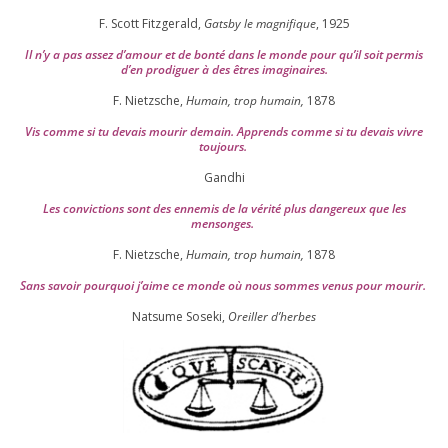
F. Scott Fitzgerald,
Gatsby le magni­fique
,
1925
Il n’y a pas assez d’a­mour et de bon­té dans le monde pour qu’il soit per­mis
d’en pro­di­guer à des êtres imaginaires.
F. Nietzsche,
Humain, trop humain,
1878
Vis comme si tu devais mou­rir demain. Apprends comme si tu devais vivre
toujours.
Gandhi
Les convic­tions sont des enne­mis de la véri­té plus dan­ge­reux que les
mensonges.
F. Nietzsche,
Humain, trop humain,
1878
Sans savoir pour­quoi j’aime ce monde où nous sommes venus pour mourir.
Natsume Soseki,
Oreiller d’herbes