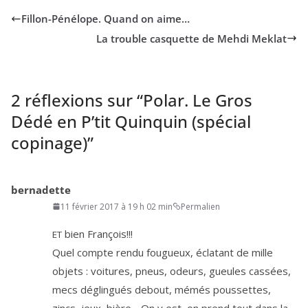
Fillon-Pénélope. Quand on aime…
La trouble casquette de Mehdi Meklat
2 réflexions sur “
Polar. Le Gros
Dédé en P’tit Quinquin (spécial
copinage)
”
bernadette
11 février 2017 à 19 h 02 min
Permalien
bien François!!!
ET
Quel compte ren­du fou­gueux, écla­tant de mille
objets : voi­tures, pneus, odeurs, gueules cas­sées,
mecs déglin­gués debout, mémés pous­settes,
zincs, jeux, bière.…On y est, on prend tout dans la