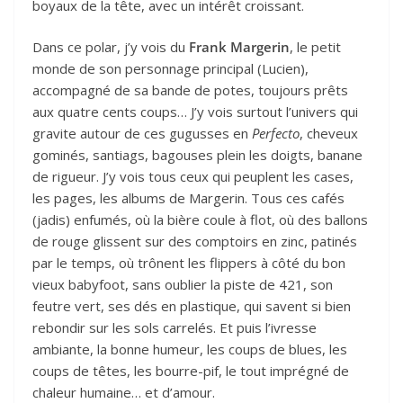
boyaux de la tête, avec un intérêt croissant.
Dans ce polar, j’y vois du
Frank Margerin
, le petit
monde de son personnage principal (Lucien),
accompagné de sa bande de potes, toujours prêts
aux quatre cents coups… J’y vois surtout l’univers qui
gravite autour de ces gugusses en
Perfecto
, cheveux
gominés, santiags, bagouses plein les doigts, banane
de rigueur. J’y vois tous ceux qui peuplent les cases,
les pages, les albums de Margerin. Tous ces cafés
(jadis) enfumés, où la bière coule à flot, où des ballons
de rouge glissent sur des comptoirs en zinc, patinés
par le temps, où trônent les flippers à côté du bon
vieux babyfoot, sans oublier la piste de 421, son
feutre vert, ses dés en plastique, qui savent si bien
rebondir sur les sols carrelés. Et puis l’ivresse
ambiante, la bonne humeur, les coups de blues, les
coups de têtes, les bourre-pif, le tout imprégné de
chaleur humaine… et d’amour.