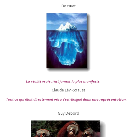
Bossuet
La réa­lité vraie n’est jamais la plus mani­feste
.
Claude Lévi-Strauss
Tout ce qui était direc­te­ment vécu s’est éloi­gné
dans une repré­sen­ta­tion.
Guy Debord