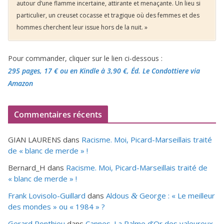
autour d’une flamme incertaine, attirante et menaçante. Un lieu si
particulier, un creuset cocasse et tragique où des femmes et des
hommes cherchent leur issue hors de la nuit. »
Pour commander, cliquer sur le lien ci-dessous :
295 pages, 17 €
ou en Kindle à 3,90 €
, Éd. Le Condottiere via
Amazon
Commentaires récents
GIAN LAURENS
dans
Racisme. Moi, Picard-Marseillais traité
de « blanc de merde » !
Bernard_H
dans
Racisme. Moi, Picard-Marseillais traité de
« blanc de merde » !
Frank Lovisolo-Guillard
dans
Aldous
George : « Le meilleur
&
des mondes » ou «
1984
» ?
Gerard Ponthieu
dans
Cannes. La Palme d’Or des valeureux