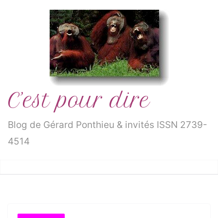
Passer
au
contenu
C’est pour dire
Blog de Gérard Ponthieu & invités ISSN 2739-
4514