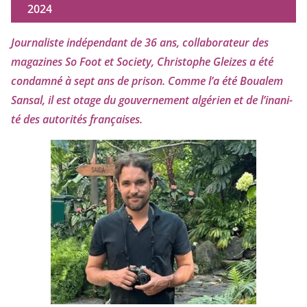
2024
Journaliste indé­pen­dant de
36
ans, col­la­bo­ra­teur des
maga­zines So Foot et Society, Christophe Gleizes
a été
condam­né à sept ans de pri­son. Comme l’a été Boualem
Sansal, il est otage du gou­ver­ne­ment algé­rien et de l’i­na­ni­
té des auto­ri­tés françaises.