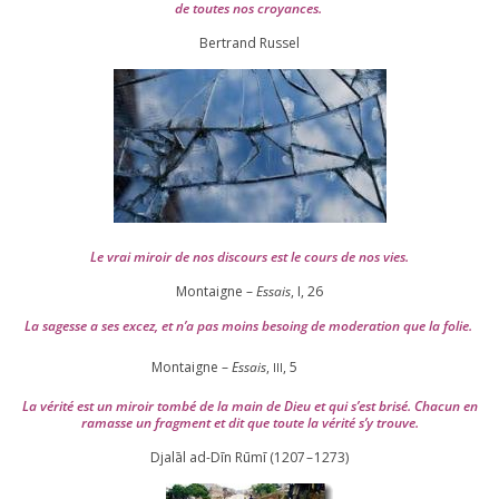
de toutes nos croyances.
Ber­trand Russel
Le vrai miroir de nos dis­cours est le cours de nos vies.
Montaigne –
Essais
, I,
26
La sagesse a ses excez, et n’a pas moins besoing de mode­ra­tion que la folie.
Montaigne –
Essais
,
,
5
III
La véri­té est un miroir tom­bé de la main de Dieu et qui s’est bri­sé. Chacun en
ramasse un frag­ment et dit que toute la véri­té s’y trouve.
Djalāl ad-Dīn Rūmī (
1207
–
1273
)