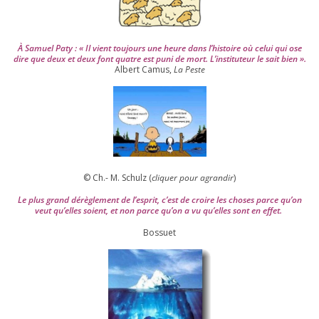
À Samuel Paty : « Il vient tou­jours une heure dans l’his­toire où celui qui ose
dire que deux et deux font quatre est puni de mort. L’instituteur le sait bien ».
Albert Camus,
La Peste
© Ch.- M. Schulz (
cli­quer pour agran­dir
)
Le plus grand dérè­gle­ment de l’es­prit, c’est de croire les choses parce qu’on
veut qu’elles soient, et non parce qu’on a vu qu’elles sont en effet.
Bossuet