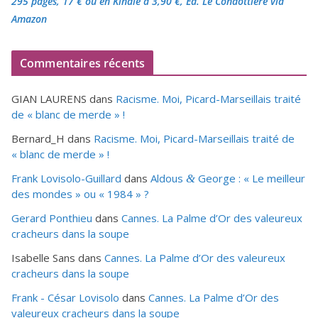
295 pages, 17 €
ou en Kindle à 3,90 €
, Éd. Le Condottiere via
Amazon
Commentaires récents
GIAN LAURENS
dans
Racisme. Moi, Picard-Marseillais traité
de « blanc de merde » !
Bernard_H
dans
Racisme. Moi, Picard-Marseillais traité de
« blanc de merde » !
Frank Lovisolo-Guillard
dans
Aldous
George : « Le meilleur
&
des mondes » ou «
1984
» ?
Gerard Ponthieu
dans
Cannes. La Palme d’Or des valeureux
cracheurs dans la soupe
Isabelle Sans
dans
Cannes. La Palme d’Or des valeureux
cracheurs dans la soupe
Frank - César Lovisolo
dans
Cannes. La Palme d’Or des
valeureux cracheurs dans la soupe