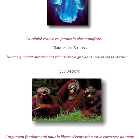
La réa­lité vraie n’est jamais la plus mani­feste
.
Claude Lévi-Strauss
Tout ce qui était direc­te­ment vécu s’est éloi­gné
dans une repré­sen­ta­tion.
Guy Debord
L’argument fon­da­men­tal pour la liber­té d’expression est le carac­tère dou­teux