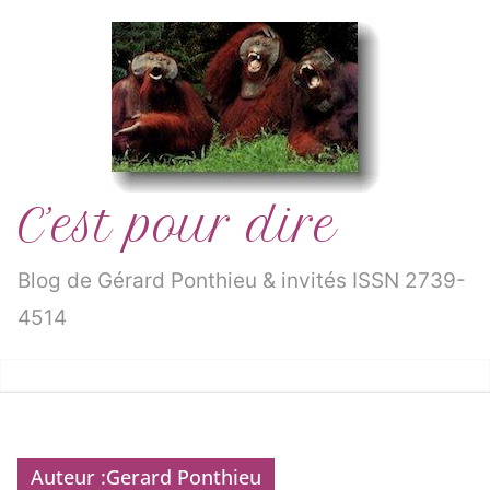
Passer
au
contenu
C’est pour dire
Blog de Gérard Ponthieu & invités ISSN 2739-
4514
Auteur :
Gerard Ponthieu