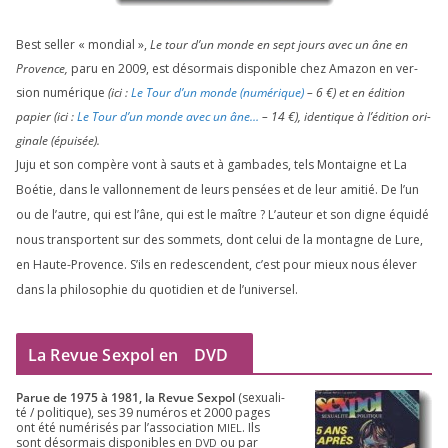
Best sel­ler « mon­dial »,
Le tour d’un monde en sept jours avec un âne en
Provence,
paru en
2009
, est désor­mais dis­po­nible chez Amazon en ver­
sion numé­rique
(ici :
Le Tour d’un monde (numé­rique)
–
6
€) et en édi­tion
papier (ici :
Le Tour d’un monde avec un âne…
–
14
€), iden­tique à l’é­di­tion ori­
gi­nale (épui­sée).
Juju et son com­père vont à sauts et à gam­bades, tels Montaigne et La
Boétie, dans le val­lon­ne­ment de leurs pen­sées et de leur ami­tié. De l’un
ou de l’autre, qui est l’âne, qui est le maître ? L’auteur et son digne équi­dé
nous trans­portent sur des som­mets, dont celui de la mon­tagne de Lure,
en Haute-Provence. S’ils en redes­cendent, c’est pour mieux nous éle­ver
dans la phi­lo­so­phie du quo­ti­dien et de l’universel.
La Revue Sexpol en
DVD
Parue de
1975
à
1981
, la Revue Sex­pol
(sexua­li­
té /​ poli­tique), ses
39
numé­ros et
2000
pages
ont été numé­ri­sés par l’as­so­cia­tion
. Ils
MIEL
sont désor­mais dis­po­nibles en
ou par
DVD