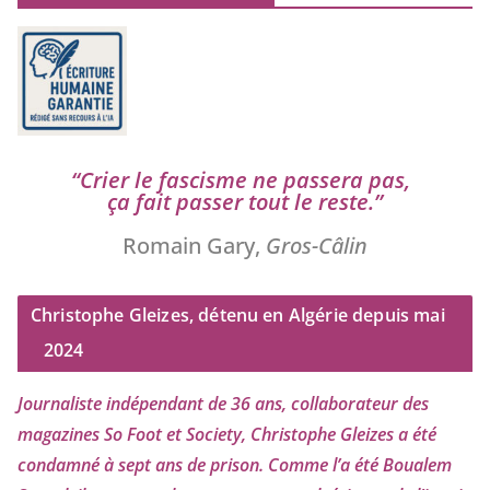
“
Crier le fas­cisme ne pas­se­ra pas,
ça fait pas­ser tout le reste.”
Romain Gary,
Gros-Câlin
Christophe Gleizes, détenu en Algérie depuis mai
2024
Journaliste indé­pen­dant de
36
ans, col­la­bo­ra­teur des
maga­zines So Foot et Society, Christophe Gleizes
a été
condam­né à sept ans de pri­son. Comme l’a été Boualem