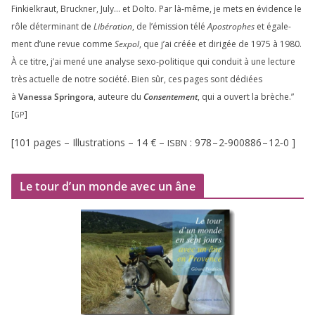
Finkielkraut, Bruckner, July… et Dolto. Par là-même, je mets en évi­dence le
rôle déter­mi­nant de
Libération
, de l’émission télé
Apostrophes
et éga­le­
ment d’une revue comme
Sexpol
, que j’ai créée et diri­gée de
1975
à
1980
.
À ce titre, j’ai mené une ana­lyse sexo-poli­tique qui conduit à une lec­ture
très actuelle de notre socié­té. Bien sûr, ces pages sont dédiées
à
Vanessa Springora
, auteure du
Consentement
, qui a ouvert la brèche.”
[
]
GP
[
101
pages – Illustrations –
14
€ –
:
978
–
2
‑
900886
–
12
‑
0
]
ISBN
Le tour d’un monde avec un âne