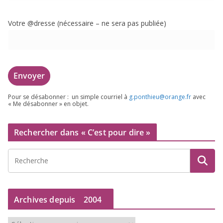
Votre @dresse (néces­saire – ne sera pas publiée)
Pour se désa­bon­ner : un simple cour­riel à
g.​ponthieu@​orange.​fr
avec
« Me désa­bon­ner » en objet.
Rechercher dans « C’est pour dire »
Archives depuis
2004
A