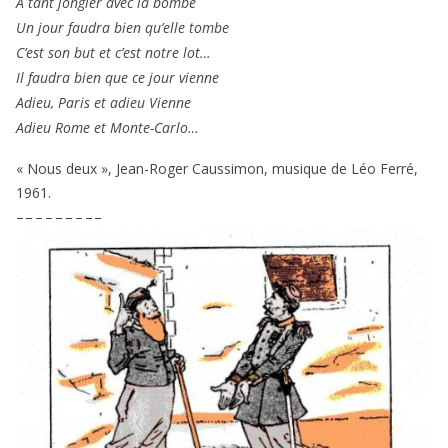
A tant jon­gler avec la bombe
Un jour fau­dra bien qu’elle tombe
C’est son but et c’est notre lot…
Il fau­dra bien que ce jour vienne
Adieu, Paris et adieu Vienne
Adieu Rome et Monte-Carlo…
« Nous deux », Jean-Roger Caussimon, musique de Léo Ferré,
1961
.
– – – – – – – – –