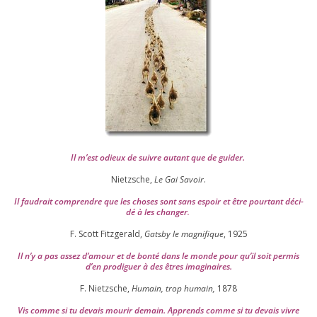
Il m’est odieux de suivre autant que de gui­der
.
Nietzsche,
Le Gai Savoir
.
Il fau­drait com­prendre que les choses sont sans espoir et être pour­tant déci­
dé à les chan­ger
.
F. Scott Fitzgerald,
Gatsby le magni­fique
,
1925
Il n’y a pas assez d’a­mour et de bon­té dans le monde pour qu’il soit per­mis
d’en pro­di­guer à des êtres imaginaires.
F. Nietzsche,
Humain, trop humain,
1878
Vis comme si tu devais mou­rir demain. Apprends comme si tu devais vivre