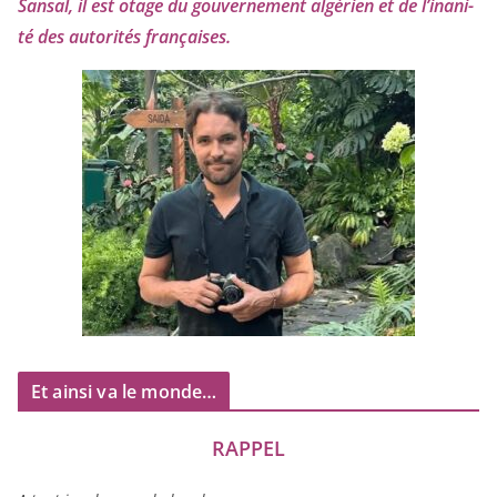
Sansal, il est otage du gou­ver­ne­ment algé­rien et de l’i­na­ni­
té des auto­ri­tés françaises.
Et ainsi va le monde…
RAPPEL