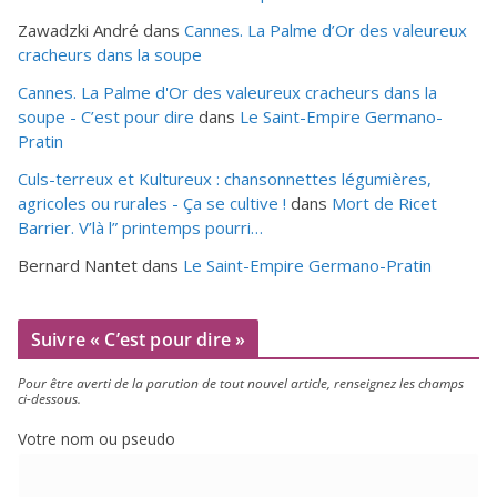
Zawadzki André
dans
Cannes. La Palme d’Or des valeureux
cracheurs dans la soupe
Cannes. La Palme d'Or des valeureux cracheurs dans la
soupe - C’est pour dire
dans
Le Saint-Empire Germano-
Pratin
Culs-terreux et Kultureux : chansonnettes légumières,
agricoles ou rurales - Ça se cultive !
dans
Mort de Ricet
Barrier. V’là l” printemps pourri…
Bernard Nantet
dans
Le Saint-Empire Germano-Pratin
Suivre « C’est pour dire »
Pour être aver­ti de la paru­tion de tout nou­vel article, ren­sei­gnez les champs
ci-dessous.
Votre nom ou pseudo