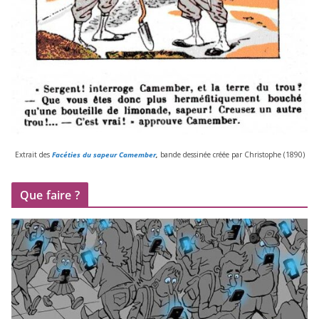
Extrait des
Facéties du sapeur Camember
,
bande des­si­née créée par Christophe (
1890
)
Que faire ?