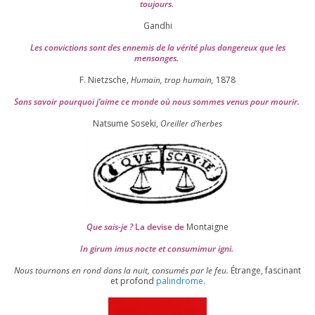
toujours.
Gandhi
Les convic­tions sont des enne­mis de la véri­té plus dan­ge­reux que les
mensonges.
F. Nietzsche,
Humain, trop humain,
1878
Sans savoir pour­quoi j’aime ce monde où nous sommes venus pour mourir.
Natsume Soseki,
Oreiller d’herbes
Que sais-je ?
La devise de
Montaigne
In girum imus nocte et consu­mi­mur igni.
Nous tour­nons en rond dans la nuit, consu­més par le feu.
Étrange, fas­ci­nant
et pro­fond
palin­drome
.