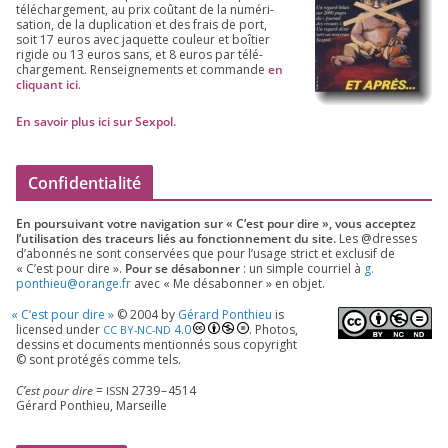
télé­char­ge­ment, au prix coû­tant de la numé­ri­
sa­tion, de la dupli­ca­tion et des frais de port,
soit
17
euros avec jaquette cou­leur et boî­tier
rigide ou
13
euros sans, et
8
euros par télé­
char­ge­ment. Ren­sei­gne­ments et com­mande
en
cli­quant ici
.
En savoir plus ici sur Sexpol
.
Confidentialité
En pour­sui­vant votre navi­ga­tion sur « C’est pour dire », vous accep­tez
l’utilisation des tra­ceurs liés au fonc­tion­ne­ment du site.
Les @dresses
d’a­bon­nés ne sont conser­vées que pour l’u­sage strict et exclu­sif de
« C’est pour dire ».
Pour se désa­bon­ner
: un simple cour­riel à
g.​
ponthieu@​orange.​fr
avec « Me désa­bon­ner » en objet.
«
C’est pour dire »
©
2004
by
Gérard Ponthieu
is
licen­sed under
4
.
0
. Photos,
CC
BY-NC-ND
des­sins et docu­ments men­tion­nés sous copy­right
© sont pro­té­gés comme tels.
C’est pour dire
=
2739
–
4514
ISSN
Gérard Ponthieu, Marseille