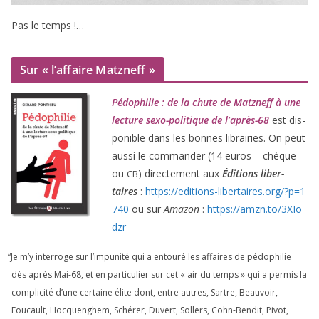
Pas le temps !…
Sur « l’affaire Matzneff »
Pédophilie : de la chute de Matzneff à une
lec­ture sexo-poli­tique de l’après-
68
est dis­
po­nible dans les bonnes librai­ries. On peut
aus­si le com­man­der (
14
euros – chèque
ou
) direc­te­ment aux
Éditions liber­
CB
taires
:
https://​edi​tions​-liber​taires​.org/​?​p​=​
1
740
ou sur
Amazon
:
https://​amzn​.to/​
3
​X​I​o​
dzr
“
Je m’y inter­roge sur l’impunité qui a entou­ré les affaires de pédo­phi­lie
dès après Mai-
68
, et en par­ti­cu­lier sur cet « air du temps » qui a per­mis la
com­pli­ci­té d’une cer­taine élite dont, entre autres, Sartre, Beauvoir,
Foucault, Hocquenghem, Schérer, Duvert, Sollers, Cohn-Bendit, Pivot,