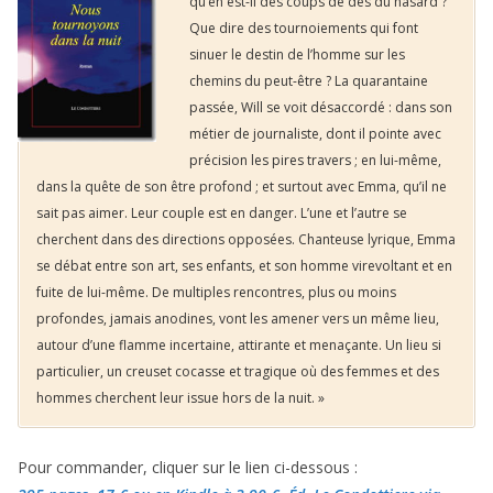
qu’en est-il des coups de dés du hasard ?
Que dire des tournoiements qui font
sinuer le destin de l’homme sur les
chemins du peut-être ? La quarantaine
passée, Will se voit désaccordé : dans son
métier de journaliste, dont il pointe avec
précision les pires travers ; en lui-même,
dans la quête de son être profond ; et surtout avec Emma, qu’il ne
sait pas aimer. Leur couple est en danger. L’une et l’autre se
cherchent dans des directions opposées. Chanteuse lyrique, Emma
se débat entre son art, ses enfants, et son homme virevoltant et en
fuite de lui-même. De multiples rencontres, plus ou moins
profondes, jamais anodines, vont les amener vers un même lieu,
autour d’une flamme incertaine, attirante et menaçante. Un lieu si
particulier, un creuset cocasse et tragique où des femmes et des
hommes cherchent leur issue hors de la nuit. »
Pour commander, cliquer sur le lien ci-dessous :