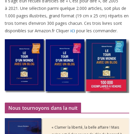
Il s’agit d’un recueil d’ar­ticles de « C’est pour dire », de
2005
à
2021
. Une sélec­tion par­mi quelque
2
.
000
articles, soit plus de
1
.
000
pages illus­trées, grand for­mat (
19
cm x
25
cm) répar­tis en
trois tomes d’environ
300
pages cha­cun. Ces trois livres sont
dis­po­nibles sur Amazon​.fr Cliquer
pour les commander.
ICI
Nous tournoyons dans la nuit
« Clamer la liberté, la belle affaire ! Mais