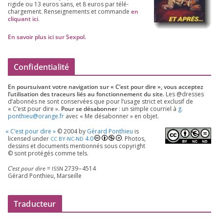
rigide ou
13
euros sans, et
8
euros par télé­
char­ge­ment. Ren­sei­gne­ments et com­mande
en
cli­quant ici
.
En savoir plus ici sur Sexpol
.
Confidentialité
En pour­sui­vant votre navi­ga­tion sur « C’est pour dire », vous accep­tez
l’utilisation des tra­ceurs liés au fonc­tion­ne­ment du site.
Les @dresses
d’a­bon­nés ne sont conser­vées que pour l’u­sage strict et exclu­sif de
« C’est pour dire ».
Pour se désa­bon­ner
: un simple cour­riel à
g.​
ponthieu@​orange.​fr
avec « Me désa­bon­ner » en objet.
«
C’est pour dire »
©
2004
by
Gérard Ponthieu
is
licen­sed under
4
.
0
. Photos,
CC
BY-NC-ND
des­sins et docu­ments men­tion­nés sous copy­right
© sont pro­té­gés comme tels.
C’est pour dire
=
2739
–
4514
ISSN
Gérard Ponthieu, Marseille
Traducteur