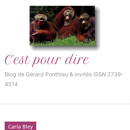
Passer
au
contenu
C’est pour dire
Blog de Gérard Ponthieu & invités ISSN 2739-
4514
Carla Bley