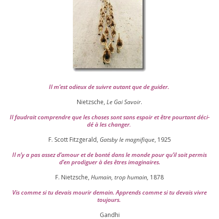
Il m’est odieux de suivre autant que de gui­der
.
Nietzsche,
Le Gai Savoir
.
Il fau­drait com­prendre que les choses sont sans espoir et être pour­tant déci­
dé à les chan­ger
.
F. Scott Fitzgerald,
Gatsby le magni­fique
,
1925
Il n’y a pas assez d’a­mour et de bon­té dans le monde pour qu’il soit per­mis
d’en pro­di­guer à des êtres imaginaires.
F. Nietzsche,
Humain, trop humain,
1878
Vis comme si tu devais mou­rir demain. Apprends comme si tu devais vivre
toujours.
Gandhi