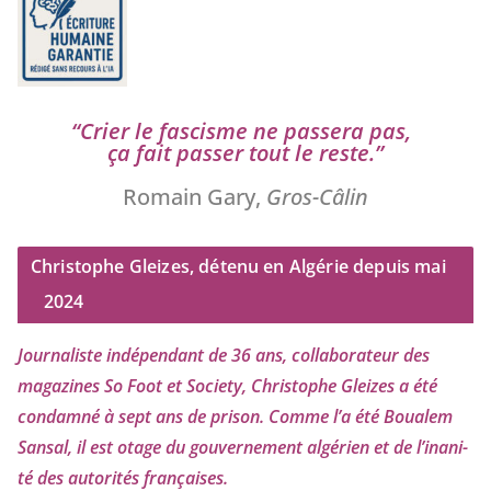
“
Crier le fas­cisme ne pas­se­ra pas,
ça fait pas­ser tout le reste.”
Romain Gary,
Gros-Câlin
Christophe Gleizes, détenu en Algérie depuis mai
2024
Journaliste indé­pen­dant de
36
ans, col­la­bo­ra­teur des
maga­zines So Foot et Society, Christophe Gleizes
a été
condam­né à sept ans de pri­son. Comme l’a été Boualem
Sansal, il est otage du gou­ver­ne­ment algé­rien et de l’i­na­ni­
té des auto­ri­tés françaises.