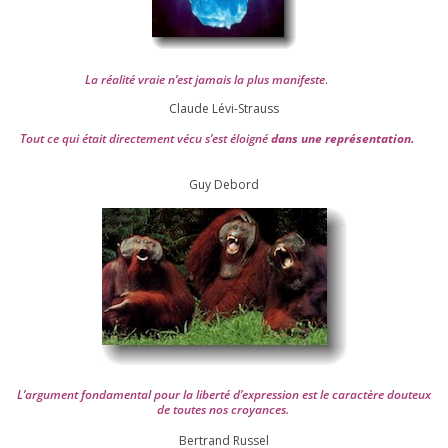
La réa­lité vraie n’est jamais la plus mani­feste
.
Claude Lévi-Strauss
Tout ce qui était direc­te­ment vécu s’est éloi­gné
dans une repré­sen­ta­tion.
Guy Debord
L’argument fon­da­men­tal pour la liber­té d’expression est le carac­tère dou­teux
de toutes nos croyances.
Ber­trand Russel