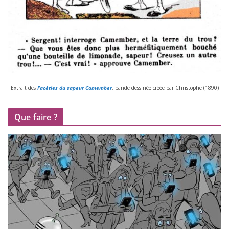
Extrait des
Facéties du sapeur Camember
,
bande des­si­née créée par Christophe (
1890
)
Que faire ?