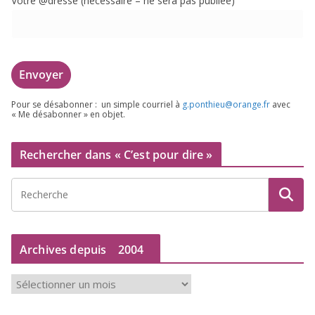
Votre @dresse (néces­saire – ne sera pas publiée)
Pour se désa­bon­ner : un simple cour­riel à
g.​ponthieu@​orange.​fr
avec
« Me désa­bon­ner » en objet.
Rechercher dans « C’est pour dire »
Archives depuis
2004
A
r