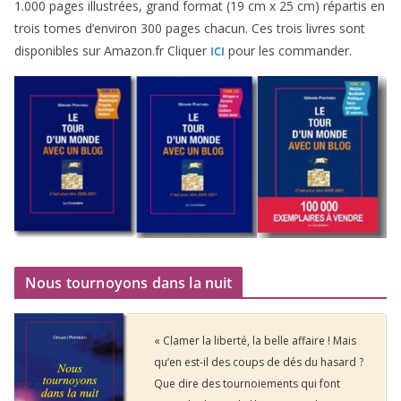
1
.
000
pages illus­trées, grand for­mat (
19
cm x
25
cm) répar­tis en
trois tomes d’environ
300
pages cha­cun. Ces trois livres sont
dis­po­nibles sur Amazon​.fr Cliquer
pour les commander.
ICI
Nous tournoyons dans la nuit
« Clamer la liberté, la belle affaire ! Mais
qu’en est-il des coups de dés du hasard ?
Que dire des tournoiements qui font