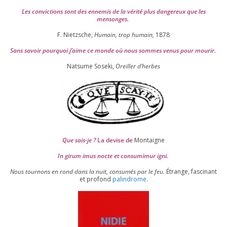
Les convic­tions sont des enne­mis de la véri­té plus dan­ge­reux que les
mensonges.
F. Nietzsche,
Humain, trop humain,
1878
Sans savoir pour­quoi j’aime ce monde où nous sommes venus pour mourir.
Natsume Soseki,
Oreiller d’herbes
Que sais-je ?
La devise de
Montaigne
In girum imus nocte et consu­mi­mur igni.
Nous tour­nons en rond dans la nuit, consu­més par le feu.
Étrange, fas­ci­nant
et pro­fond
palin­drome
.