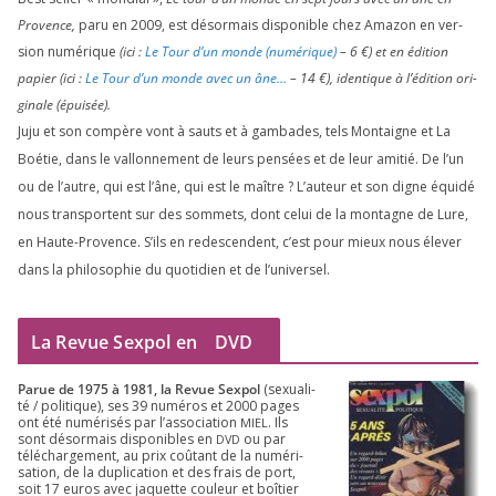
Provence,
paru en
2009
, est désor­mais dis­po­nible chez Amazon en ver­
sion numé­rique
(ici :
Le Tour d’un monde (numé­rique)
–
6
€) et en édi­tion
papier (ici :
Le Tour d’un monde avec un âne…
–
14
€), iden­tique à l’é­di­tion ori­
gi­nale (épui­sée).
Juju et son com­père vont à sauts et à gam­bades, tels Montaigne et La
Boétie, dans le val­lon­ne­ment de leurs pen­sées et de leur ami­tié. De l’un
ou de l’autre, qui est l’âne, qui est le maître ? L’auteur et son digne équi­dé
nous trans­portent sur des som­mets, dont celui de la mon­tagne de Lure,
en Haute-Provence. S’ils en redes­cendent, c’est pour mieux nous éle­ver
dans la phi­lo­so­phie du quo­ti­dien et de l’universel.
La Revue Sexpol en
DVD
Parue de
1975
à
1981
, la Revue Sex­pol
(sexua­li­
té /​ poli­tique), ses
39
numé­ros et
2000
pages
ont été numé­ri­sés par l’as­so­cia­tion
. Ils
MIEL
sont désor­mais dis­po­nibles en
ou par
DVD
télé­char­ge­ment, au prix coû­tant de la numé­ri­
sa­tion, de la dupli­ca­tion et des frais de port,
soit
17
euros avec jaquette cou­leur et boî­tier