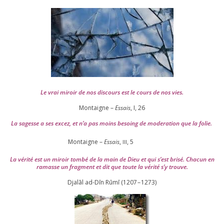
Le vrai miroir de nos dis­cours est le cours de nos vies.
Montaigne –
Essais
, I,
26
La sagesse a ses excez, et n’a pas moins besoing de mode­ra­tion que la folie.
Montaigne –
Essais
,
,
5
III
La véri­té est un miroir tom­bé de la main de Dieu et qui s’est bri­sé. Chacun en
ramasse un frag­ment et dit que toute la véri­té s’y trouve.
Djalāl ad-Dīn Rūmī (
1207
–
1273
)