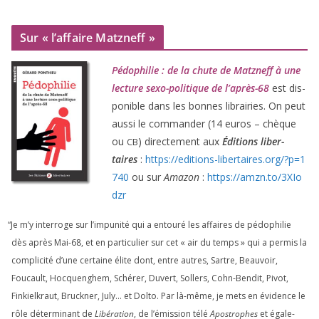
Sur « l’affaire Matzneff »
Pédophilie : de la chute de Matzneff à une
lec­ture sexo-poli­tique de l’après-
68
est dis­
po­nible dans les bonnes librai­ries. On peut
aus­si le com­man­der (
14
euros – chèque
ou
) direc­te­ment aux
Éditions liber­
CB
taires
:
https://​edi​tions​-liber​taires​.org/​?​p​=​
1
740
ou sur
Amazon
:
https://​amzn​.to/​
3
​X​I​o​
dzr
“
Je m’y inter­roge sur l’impunité qui a entou­ré les affaires de pédo­phi­lie
dès après Mai-
68
, et en par­ti­cu­lier sur cet « air du temps » qui a per­mis la
com­pli­ci­té d’une cer­taine élite dont, entre autres, Sartre, Beauvoir,
Foucault, Hocquenghem, Schérer, Duvert, Sollers, Cohn-Bendit, Pivot,
Finkielkraut, Bruckner, July… et Dolto. Par là-même, je mets en évi­dence le
rôle déter­mi­nant de
Libération
, de l’émission télé
Apostrophes
et éga­le­