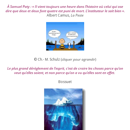
À Samuel Paty : « Il vient tou­jours une heure dans l’his­toire où celui qui ose
dire que deux et deux font quatre est puni de mort. L’instituteur le sait bien ».
Albert Camus,
La Peste
© Ch.- M. Schulz (
cli­quer pour agran­dir
)
Le plus grand dérè­gle­ment de l’es­prit, c’est de croire les choses parce qu’on
veut qu’elles soient, et non parce qu’on a vu qu’elles sont en effet.
Bossuet