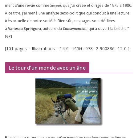
ment d’une revue comme
Sexpol
, que j’ai créée et diri­gée de
1975
à
1980
.
À ce titre, j’ai mené une ana­lyse sexo-poli­tique qui conduit à une lec­ture
très actuelle de notre socié­té. Bien sûr, ces pages sont dédiées
à
Vanessa Springora
, auteure du
Consentement
, qui a ouvert la brèche.”
[
]
GP
[
101
pages – Illustrations –
14
€ –
:
978
–
2
‑
900886
–
12
‑
0
]
ISBN
Le tour d’un monde avec un âne
Best sel­ler « mon­dial »,
Le tour d’un monde en sept jours avec un âne en