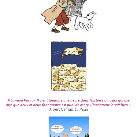
d
e
p
u
i
s
2
0
0
4
À Samuel Paty : « Il vient tou­jours une heure dans l’his­toire où celui qui ose
dire que deux et deux font quatre est puni de mort. L’instituteur le sait bien ».
Albert Camus,
La Peste