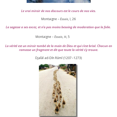
Le vrai miroir de nos dis­cours est le cours de nos vies.
Montaigne –
Essais
, I,
26
La sagesse a ses excez, et n’a pas moins besoing de mode­ra­tion que la folie.
Montaigne –
Essais
,
,
5
III
La véri­té est un miroir tom­bé de la main de Dieu et qui s’est bri­sé. Chacun en
ramasse un frag­ment et dit que toute la véri­té s’y trouve.
Djalāl ad-Dīn Rūmī (
1207
–
1273
)