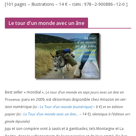
[
101
pages – Illustrations –
14
€ –
:
978
–
2
‑
900886
–
12
‑
0
]
ISBN
Le tour d’un monde avec un âne
Best sel­ler « mon­dial »,
Le tour d’un monde en sept jours avec un âne en
Provence,
paru en
2009
, est désor­mais dis­po­nible chez Amazon en ver­
sion numé­rique
(ici :
Le Tour d’un monde (numé­rique)
–
6
€) et en édi­tion
papier (ici :
Le Tour d’un monde avec un âne…
–
14
€), iden­tique à l’é­di­tion ori­
gi­nale (épui­sée).
Juju et son com­père vont à sauts et à gam­bades, tels Montaigne et La