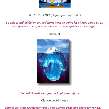
© Ch.- M. Schulz (
cli­quer pour agran­dir
)
Le plus grand dérè­gle­ment de l’es­prit, c’est de croire les choses parce qu’on
veut qu’elles soient, et non parce qu’on a vu qu’elles sont en effet.
Bossuet
La réa­lité vraie n’est jamais la plus mani­feste
.
Claude Lévi-Strauss
Tout ce qui était direc­te­ment vécu s’est éloi­gné
dans une repré­sen­ta­tion.