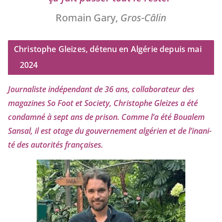
Romain Gary,
Gros-Câlin
Christophe Gleizes, détenu en Algérie depuis mai
2024
Journaliste indé­pen­dant de
36
ans, col­la­bo­ra­teur des
maga­zines So Foot et Society, Christophe Gleizes
a été
condam­né à sept ans de pri­son. Comme l’a été Boualem
Sansal, il est otage du gou­ver­ne­ment algé­rien et de l’i­na­ni­
té des auto­ri­tés françaises.