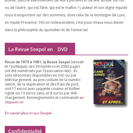
Boétie, dans le val­lon­ne­ment de leurs pen­sées et de leur ami­tié. De l’un
ou de l’autre, qui est l’âne, qui est le maître ? L’auteur et son digne équi­dé
nous trans­portent sur des som­mets, dont celui de la mon­tagne de Lure,
en Haute-Provence. S’ils en redes­cendent, c’est pour mieux nous éle­ver
dans la phi­lo­so­phie du quo­ti­dien et de l’universel.
La Revue Sexpol en
DVD
Parue de
1975
à
1981
, la Revue Sex­pol
(sexua­li­
té /​ poli­tique), ses
39
numé­ros et
2000
pages
ont été numé­ri­sés par l’as­so­cia­tion
. Ils
MIEL
sont désor­mais dis­po­nibles en
ou par
DVD
télé­char­ge­ment, au prix coû­tant de la numé­ri­
sa­tion, de la dupli­ca­tion et des frais de port,
soit
17
euros avec jaquette cou­leur et boî­tier
rigide ou
13
euros sans, et
8
euros par télé­
char­ge­ment. Ren­sei­gne­ments et com­mande
en
cli­quant ici
.
En savoir plus ici sur Sexpol
.
Confidentialité