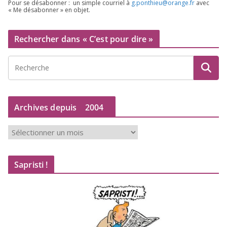
Pour se désa­bon­ner : un simple cour­riel à
g.​ponthieu@​orange.​fr
avec
« Me désa­bon­ner » en objet.
Rechercher dans « C’est pour dire »
Archives depuis
2004
A
r
c
Sapristi !
h
i
v
e
s