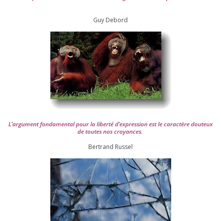
Guy Debord
L’argument fon­da­men­tal pour la liber­té d’expression est le carac­tère dou­teux
de toutes nos croyances.
Ber­trand Russel