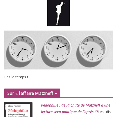
Pas le temps !…
Sur « l’affaire Matzneff »
Pédophilie : de la chute de Matzneff à une
lec­ture sexo-poli­tique de l’après-
68
est dis­