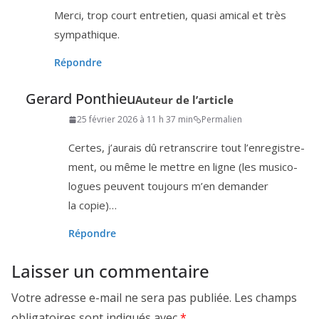
Merci, trop court entre­tien, qua­si ami­cal et très
sympathique.
Répondre
Gerard Ponthieu
Auteur de l’article
25 février 2026 à 11 h 37 min
Permalien
Certes, j’au­rais dû retrans­crire tout l’en­re­gis­tre­
ment, ou même le mettre en ligne (les musi­co­
logues peuvent tou­jours m’en deman­der
la copie)…
Répondre
Laisser un commentaire
Votre adresse e-mail ne sera pas publiée.
Les champs
obligatoires sont indiqués avec
*