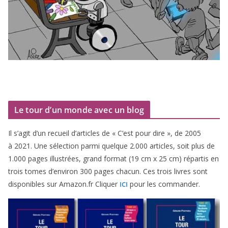
Le tour d’un monde avec un blog
Il s’agit d’un recueil d’ar­ticles de « C’est pour dire », de
2005
à
2021
. Une sélec­tion par­mi quelque
2
.
000
articles, soit plus de
1
.
000
pages illus­trées, grand for­mat (
19
cm x
25
cm) répar­tis en
trois tomes d’environ
300
pages cha­cun. Ces trois livres sont
dis­po­nibles sur Amazon​.fr Cliquer
pour les commander.
ICI