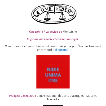
Que sais-je ?
La devise de
Montaigne
In girum imus nocte et consu­mi­mur igni.
Nous tour­nons en rond dans la nuit, consu­més par le feu.
Étrange, fas­ci­nant
et pro­fond
palin­drome
.
Philippe Casal,
2004
Centre natio­nal des arts plas­tiques – Mucem,
Marseille