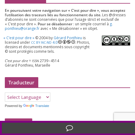
En pour­sui­vant votre navi­ga­tion sur « C’est pour dire », vous accep­tez
l’utilisation des tra­ceurs liés au fonc­tion­ne­ment du site.
Les @dresses
d’a­bon­nés ne sont conser­vées que pour l’u­sage strict et exclu­sif de
« C’est pour dire ».
Pour se désa­bon­ner
: un simple cour­riel à
g.​
ponthieu@​orange.​fr
avec « Me désa­bon­ner » en objet.
«
C’est pour dire »
©
2004
by
Gérard Ponthieu
is
licen­sed under
4
.
0
. Photos,
CC
BY-NC-ND
des­sins et docu­ments men­tion­nés sous copy­right
© sont pro­té­gés comme tels.
C’est pour dire
=
2739
–
4514
ISSN
Gérard Ponthieu, Marseille
Traducteur
Powered by
Translate
Archives
Translate »