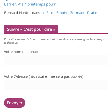
Barrier. V’là l” printemps pourri…
Bernard Nantet
dans
Le Saint-Empire Germano-Pratin
Suivre « C’est pour dire »
Pour être aver­ti de la paru­tion de tout nou­vel article, ren­sei­gnez les champs
ci-dessous.
Votre nom ou pseudo
Votre @dresse (néces­saire – ne sera pas publiée)