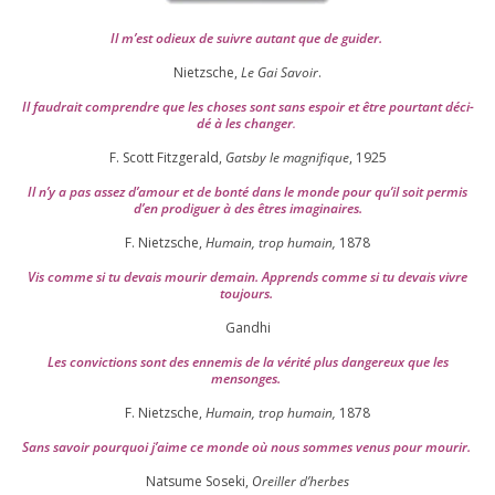
Il m’est odieux de suivre autant que de gui­der
.
Nietzsche,
Le Gai Savoir
.
Il fau­drait com­prendre que les choses sont sans espoir et être pour­tant déci­
dé à les chan­ger
.
F. Scott Fitzgerald,
Gatsby le magni­fique
,
1925
Il n’y a pas assez d’a­mour et de bon­té dans le monde pour qu’il soit per­mis
d’en pro­di­guer à des êtres imaginaires.
F. Nietzsche,
Humain, trop humain,
1878
Vis comme si tu devais mou­rir demain. Apprends comme si tu devais vivre
toujours.
Gandhi
Les convic­tions sont des enne­mis de la véri­té plus dan­ge­reux que les
mensonges.
F. Nietzsche,
Humain, trop humain,
1878
Sans savoir pour­quoi j’aime ce monde où nous sommes venus pour mourir.
Natsume Soseki,
Oreiller d’herbes