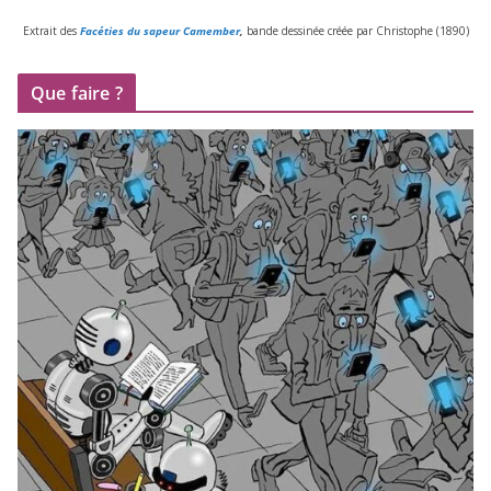
Extrait des
Facéties du sapeur Camember
,
bande des­si­née créée par Christophe (
1890
)
Que faire ?