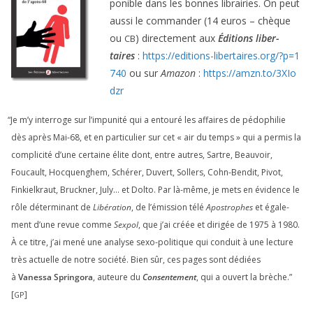
po­nible dans les bonnes librai­ries. On peut
aus­si le com­man­der (
14
euros – chèque
ou
) direc­te­ment aux
Éditions liber­
CB
taires
:
https://​edi​tions​-liber​taires​.org/​?​p​=​
1
740
ou sur
Amazon
:
https://​amzn​.to/​
3
​X​I​o​
dzr
“
Je m’y inter­roge sur l’impunité qui a entou­ré les affaires de pédo­phi­lie
dès après Mai-
68
, et en par­ti­cu­lier sur cet « air du temps » qui a per­mis la
com­pli­ci­té d’une cer­taine élite dont, entre autres, Sartre, Beauvoir,
Foucault, Hocquenghem, Schérer, Duvert, Sollers, Cohn-Bendit, Pivot,
Finkielkraut, Bruckner, July… et Dolto. Par là-même, je mets en évi­dence le
rôle déter­mi­nant de
Libération
, de l’émission télé
Apostrophes
et éga­le­
ment d’une revue comme
Sexpol
, que j’ai créée et diri­gée de
1975
à
1980
.
À ce titre, j’ai mené une ana­lyse sexo-poli­tique qui conduit à une lec­ture
très actuelle de notre socié­té. Bien sûr, ces pages sont dédiées
à
Vanessa Springora
, auteure du
Consentement
, qui a ouvert la brèche.”
[
]
GP