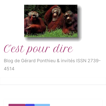
Passer
au
contenu
C’est pour dire
Blog de Gérard Ponthieu & invités ISSN 2739-
4514