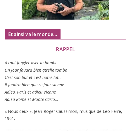
Et ainsi va le monde…
RAPPEL
A tant jon­gler avec la bombe
Un jour fau­dra bien qu’elle tombe
C’est son but et c’est notre lot…
Il fau­dra bien que ce jour vienne
Adieu, Paris et adieu Vienne
Adieu Rome et Monte-Carlo…
« Nous deux », Jean-Roger Caussimon, musique de Léo Ferré,
1961
.
– – – – – – – – –