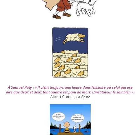
p
u
i
s
2
0
0
4
À Samuel Paty : « Il vient tou­jours une heure dans l’his­toire où celui qui ose
dire que deux et deux font quatre est puni de mort. L’instituteur le sait bien ».
Albert Camus,
La Peste