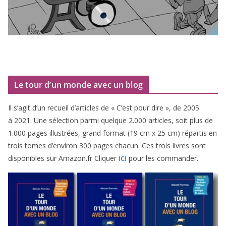
Le tour d’un monde avec un blog
Il s’agit d’un recueil d’ar­ticles de « C’est pour dire », de
2005
à
2021
. Une sélec­tion par­mi quelque
2
.
000
articles, soit plus de
1
.
000
pages illus­trées, grand for­mat (
19
cm x
25
cm) répar­tis en
trois tomes d’environ
300
pages cha­cun. Ces trois livres sont
dis­po­nibles sur Amazon​.fr Cliquer
pour les commander.
ICI