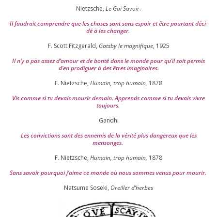
Nietzsche,
Le Gai Savoir
.
Il fau­drait com­prendre que les choses sont sans espoir et être pour­tant déci­
dé à les chan­ger
.
F. Scott Fitzgerald,
Gatsby le magni­fique
,
1925
Il n’y a pas assez d’a­mour et de bon­té dans le monde pour qu’il soit per­mis
d’en pro­di­guer à des êtres imaginaires.
F. Nietzsche,
Humain, trop humain,
1878
Vis comme si tu devais mou­rir demain. Apprends comme si tu devais vivre
toujours.
Gandhi
Les convic­tions sont des enne­mis de la véri­té plus dan­ge­reux que les
mensonges.
F. Nietzsche,
Humain, trop humain,
1878
Sans savoir pour­quoi j’aime ce monde où nous sommes venus pour mourir.
Natsume Soseki,
Oreiller d’herbes