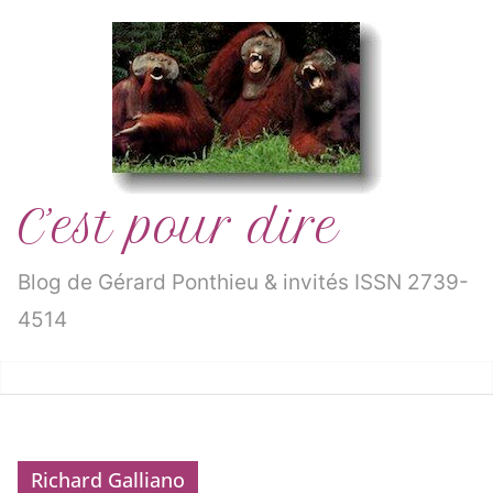
Passer
au
contenu
C’est pour dire
Blog de Gérard Ponthieu & invités ISSN 2739-
4514
Richard Galliano