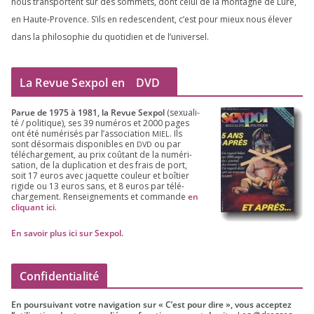
nous trans­portent sur des som­mets, dont celui de la mon­tagne de Lure,
en Haute-Provence. S’ils en redes­cendent, c’est pour mieux nous éle­ver
dans la phi­lo­so­phie du quo­ti­dien et de l’universel.
La Revue Sexpol en
DVD
Parue de
1975
à
1981
, la Revue Sex­pol
(sexua­li­
té /​ poli­tique), ses
39
numé­ros et
2000
pages
ont été numé­ri­sés par l’as­so­cia­tion
. Ils
MIEL
sont désor­mais dis­po­nibles en
ou par
DVD
télé­char­ge­ment, au prix coû­tant de la numé­ri­
sa­tion, de la dupli­ca­tion et des frais de port,
soit
17
euros avec jaquette cou­leur et boî­tier
rigide ou
13
euros sans, et
8
euros par télé­
char­ge­ment. Ren­sei­gne­ments et com­mande
en
cli­quant ici
.
En savoir plus ici sur Sexpol
.
Confidentialité
En pour­sui­vant votre navi­ga­tion sur « C’est pour dire », vous accep­tez