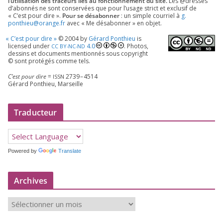
l’utilisation des tra­ceurs liés au fonc­tion­ne­ment du site.
Les @dresses
d’a­bon­nés ne sont conser­vées que pour l’u­sage strict et exclu­sif de
« C’est pour dire ».
Pour se désa­bon­ner
: un simple cour­riel à
g.​
ponthieu@​orange.​fr
avec « Me désa­bon­ner » en objet.
«
C’est pour dire »
©
2004
by
Gérard Ponthieu
is
licen­sed under
4
.
0
. Photos,
CC
BY-NC-ND
des­sins et docu­ments men­tion­nés sous copy­right
© sont pro­té­gés comme tels.
C’est pour dire
=
2739
–
4514
ISSN
Gérard Ponthieu, Marseille
Traducteur
Powered by
Translate
Archives
A
r