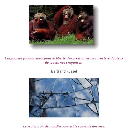
L’argument fon­da­men­tal pour la liber­té d’expression est le carac­tère dou­teux
de toutes nos croyances.
Ber­trand Russel
Le vrai miroir de nos dis­cours est le cours de nos vies.