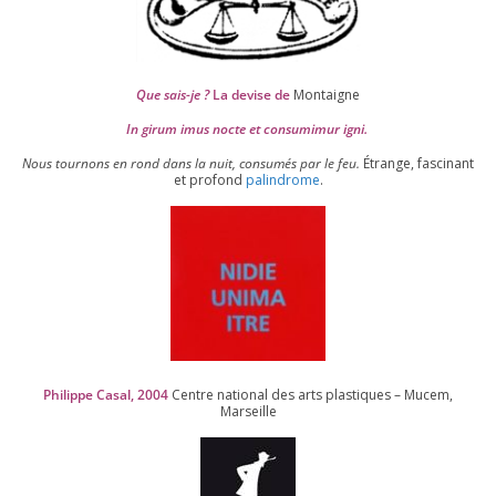
Que sais-je ?
La devise de
Montaigne
In girum imus nocte et consu­mi­mur igni.
Nous tour­nons en rond dans la nuit, consu­més par le feu.
Étrange, fas­ci­nant
et pro­fond
palin­drome
.
Philippe Casal,
2004
Centre natio­nal des arts plas­tiques – Mucem,
Marseille