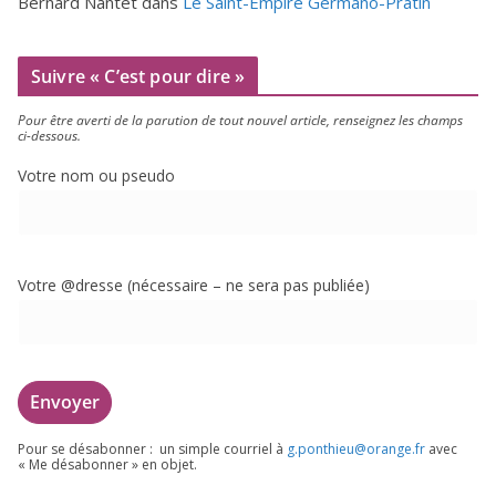
Bernard Nantet
dans
Le Saint-Empire Germano-Pratin
Suivre « C’est pour dire »
Pour être aver­ti de la paru­tion de tout nou­vel article, ren­sei­gnez les champs
ci-dessous.
Votre nom ou pseudo
Votre @dresse (néces­saire – ne sera pas publiée)
Pour se désa­bon­ner : un simple cour­riel à
g.​ponthieu@​orange.​fr
avec
« Me désa­bon­ner » en objet.