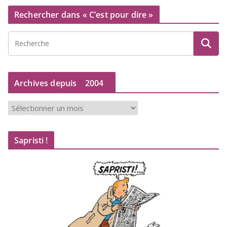
Rechercher dans « C’est pour dire »
Archives depuis
2004
A
r
c
Sapristi !
h
i
v
e
s
d
e