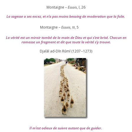
Montaigne –
Essais
, I,
26
La sagesse a ses excez, et n’a pas moins besoing de mode­ra­tion que la folie.
Montaigne –
Essais
,
,
5
III
La véri­té est un miroir tom­bé de la main de Dieu et qui s’est bri­sé. Chacun en
ramasse un frag­ment et dit que toute la véri­té s’y trouve.
Djalāl ad-Dīn Rūmī (
1207
–
1273
)
Il m’est odieux de suivre autant que de gui­der
.