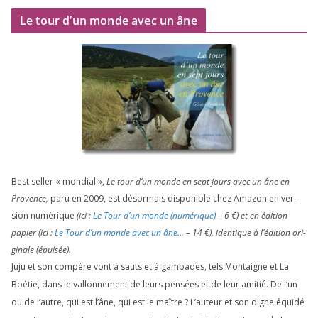
Le tour d’un monde avec un âne
Best sel­ler « mon­dial »,
Le tour d’un monde en sept jours avec un âne en
Provence,
paru en
2009
, est désor­mais dis­po­nible chez Amazon en ver­
sion numé­rique
(ici :
Le Tour d’un monde (numé­rique)
–
6
€) et en édi­tion
papier (ici :
Le Tour d’un monde avec un âne…
–
14
€), iden­tique à l’é­di­tion ori­
gi­nale (épui­sée).
Juju et son com­père vont à sauts et à gam­bades, tels Montaigne et La
Boétie, dans le val­lon­ne­ment de leurs pen­sées et de leur ami­tié. De l’un
ou de l’autre, qui est l’âne, qui est le maître ? L’auteur et son digne équi­dé