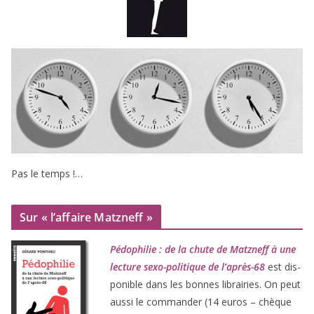
Pas le temps !…
Sur « l’affaire Matzneff »
Pédophilie : de la chute de Matzneff à une
lec­ture sexo-poli­tique de l’après-
68
est dis­
po­nible dans les bonnes librai­ries. On peut
aus­si le com­man­der (
14
euros – chèque