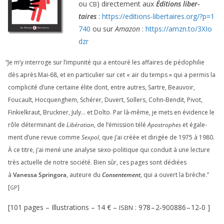
ou
) direc­te­ment aux
Éditions liber­
CB
taires
:
https://​edi​tions​-liber​taires​.org/​?​p​=​
1
740
ou sur
Amazon
:
https://​amzn​.to/​
3
​X​I​o​
dzr
“
Je m’y inter­roge sur l’impunité qui a entou­ré les affaires de pédo­phi­lie
dès après Mai-
68
, et en par­ti­cu­lier sur cet « air du temps » qui a per­mis la
com­pli­ci­té d’une cer­taine élite dont, entre autres, Sartre, Beauvoir,
Foucault, Hocquenghem, Schérer, Duvert, Sollers, Cohn-Bendit, Pivot,
Finkielkraut, Bruckner, July… et Dolto. Par là-même, je mets en évi­dence le
rôle déter­mi­nant de
Libération
, de l’émission télé
Apostrophes
et éga­le­
ment d’une revue comme
Sexpol
, que j’ai créée et diri­gée de
1975
à
1980
.
À ce titre, j’ai mené une ana­lyse sexo-poli­tique qui conduit à une lec­ture
très actuelle de notre socié­té. Bien sûr, ces pages sont dédiées
à
Vanessa Springora
, auteure du
Consentement
, qui a ouvert la brèche.”
[
]
GP
[
101
pages – Illustrations –
14
€ –
:
978
–
2
‑
900886
–
12
‑
0
]
ISBN