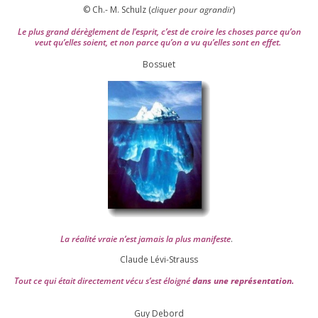
© Ch.- M. Schulz (
cli­quer pour agran­dir
)
Le plus grand dérè­gle­ment de l’es­prit, c’est de croire les choses parce qu’on
veut qu’elles soient, et non parce qu’on a vu qu’elles sont en effet.
Bossuet
La réa­lité vraie n’est jamais la plus mani­feste
.
Claude Lévi-Strauss
Tout ce qui était direc­te­ment vécu s’est éloi­gné
dans une repré­sen­ta­tion.
Guy Debord