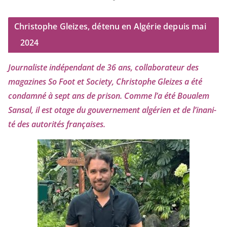
Christophe Gleizes, détenu en Algérie depuis mai
2024
Journaliste indé­pen­dant de
36
ans, col­la­bo­ra­teur des
maga­zines So Foot et Society, Christophe Gleizes
a été
condam­né à sept ans de pri­son. Comme l’a été Boualem
Sansal, il est otage du gou­ver­ne­ment algé­rien et de l’i­na­ni­
té des auto­ri­tés françaises.