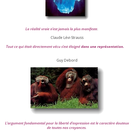
La réa­lité vraie n’est jamais la plus mani­feste
.
Claude Lévi-Strauss
Tout ce qui était direc­te­ment vécu s’est éloi­gné
dans une repré­sen­ta­tion.
Guy Debord
L’argument fon­da­men­tal pour la liber­té d’expression est le carac­tère dou­teux
de toutes nos croyances.