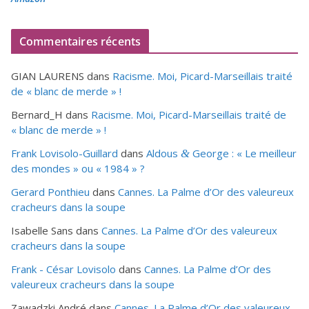
Commentaires récents
GIAN LAURENS
dans
Racisme. Moi, Picard-Marseillais traité
de « blanc de merde » !
Bernard_H
dans
Racisme. Moi, Picard-Marseillais traité de
« blanc de merde » !
Frank Lovisolo-Guillard
dans
Aldous
George : « Le meilleur
&
des mondes » ou «
1984
» ?
Gerard Ponthieu
dans
Cannes. La Palme d’Or des valeureux
cracheurs dans la soupe
Isabelle Sans
dans
Cannes. La Palme d’Or des valeureux
cracheurs dans la soupe
Frank - César Lovisolo
dans
Cannes. La Palme d’Or des
valeureux cracheurs dans la soupe
Zawadzki André
dans
Cannes. La Palme d’Or des valeureux