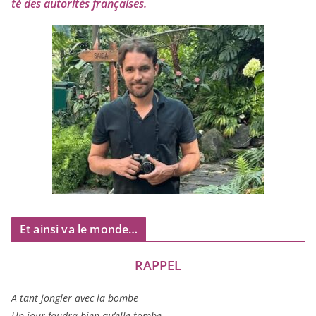
té des auto­ri­tés françaises.
Et ainsi va le monde…
RAPPEL
A tant jon­gler avec la bombe
Un jour fau­dra bien qu’elle tombe