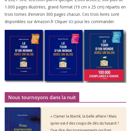
1
.
000
pages illus­trées, grand for­mat (
19
cm x
25
cm) répar­tis en
trois tomes d’environ
300
pages cha­cun. Ces trois livres sont
dis­po­nibles sur Amazon​.fr Cliquer
pour les commander.
ICI
Nous tournoyons dans la nuit
« Clamer la liberté, la belle affaire ! Mais
qu’en est-il des coups de dés du hasard ?
Que dire des tournoiements qui font