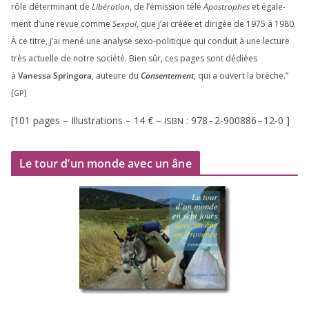
rôle déter­mi­nant de
Libération
, de l’émission télé
Apostrophes
et éga­le­
ment d’une revue comme
Sexpol
, que j’ai créée et diri­gée de
1975
à
1980
.
À ce titre, j’ai mené une ana­lyse sexo-poli­tique qui conduit à une lec­ture
très actuelle de notre socié­té. Bien sûr, ces pages sont dédiées
à
Vanessa Springora
, auteure du
Consentement
, qui a ouvert la brèche.”
[
]
GP
[
101
pages – Illustrations –
14
€ –
:
978
–
2
‑
900886
–
12
‑
0
]
ISBN
Le tour d’un monde avec un âne