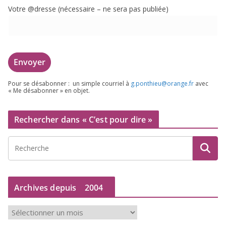
Votre @dresse (néces­saire – ne sera pas publiée)
Pour se désa­bon­ner : un simple cour­riel à
g.​ponthieu@​orange.​fr
avec
« Me désa­bon­ner » en objet.
Rechercher dans « C’est pour dire »
Archives depuis
2004
A
r