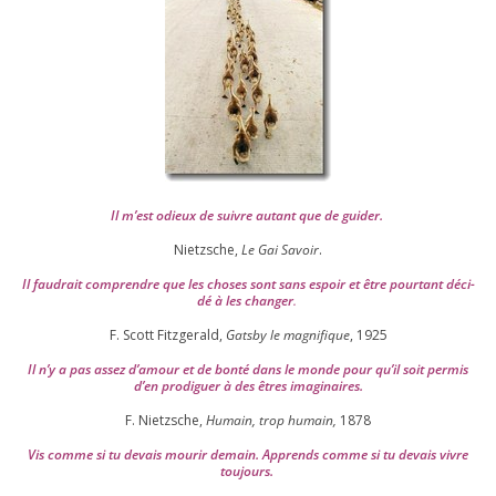
Il m’est odieux de suivre autant que de gui­der
.
Nietzsche,
Le Gai Savoir
.
Il fau­drait com­prendre que les choses sont sans espoir et être pour­tant déci­
dé à les chan­ger
.
F. Scott Fitzgerald,
Gatsby le magni­fique
,
1925
Il n’y a pas assez d’a­mour et de bon­té dans le monde pour qu’il soit per­mis
d’en pro­di­guer à des êtres imaginaires.
F. Nietzsche,
Humain, trop humain,
1878
Vis comme si tu devais mou­rir demain. Apprends comme si tu devais vivre
toujours.