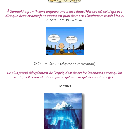
À Samuel Paty : « Il vient tou­jours une heure dans l’his­toire où celui qui ose
dire que deux et deux font quatre est puni de mort. L’instituteur le sait bien ».
Albert Camus,
La Peste
© Ch.- M. Schulz (
cli­quer pour agran­dir
)
Le plus grand dérè­gle­ment de l’es­prit, c’est de croire les choses parce qu’on
veut qu’elles soient, et non parce qu’on a vu qu’elles sont en effet.
Bossuet