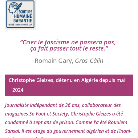
“
Crier le fas­cisme ne pas­se­ra pas,
ça fait pas­ser tout le reste.”
Romain Gary,
Gros-Câlin
Christophe Gleizes, détenu en Algérie depuis mai
2024
Journaliste indé­pen­dant de
36
ans, col­la­bo­ra­teur des
maga­zines So Foot et Society, Christophe Gleizes
a été
condam­né à sept ans de pri­son. Comme l’a été Boualem
Sansal, il est otage du gou­ver­ne­ment algé­rien et de l’i­na­ni­