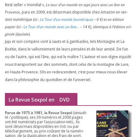
Best sel­ler « mon­dial »,
Le tour d’un monde en sept jours avec un âne en
Provence,
paru en
2009
, est désor­mais dis­po­nible chez Amazon en ver­
sion numé­rique
(ici :
Le Tour d’un monde (numé­rique)
–
6
€) et en édi­tion
papier (ici :
Le Tour d’un monde avec un âne…
–
14
€), iden­tique à l’é­di­tion ori­
gi­nale (épui­sée).
Juju et son com­père vont à sauts et à gam­bades, tels Montaigne et La
Boétie, dans le val­lon­ne­ment de leurs pen­sées et de leur ami­tié. De l’un
ou de l’autre, qui est l’âne, qui est le maître ? L’auteur et son digne équi­dé
nous trans­portent sur des som­mets, dont celui de la mon­tagne de Lure,
en Haute-Provence. S’ils en redes­cendent, c’est pour mieux nous éle­ver
dans la phi­lo­so­phie du quo­ti­dien et de l’universel.
La Revue Sexpol en
DVD
Parue de
1975
à
1981
, la Revue Sex­pol
(sexua­li­
té /​ poli­tique), ses
39
numé­ros et
2000
pages
ont été numé­ri­sés par l’as­so­cia­tion
. Ils
MIEL
sont désor­mais dis­po­nibles en
ou par
DVD
télé­char­ge­ment, au prix coû­tant de la numé­ri­
sa­tion, de la dupli­ca­tion et des frais de port,