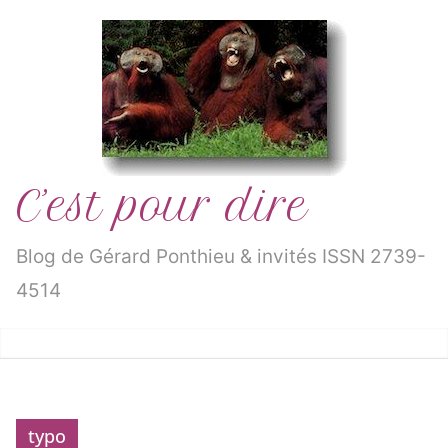
Passer
au
contenu
C’est pour dire
Blog de Gérard Ponthieu & invités ISSN 2739-
4514
typo