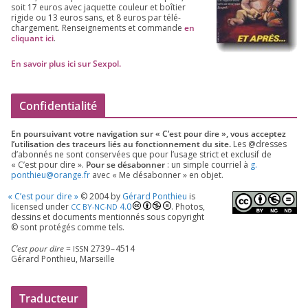
soit
17
euros avec jaquette cou­leur et boî­tier
rigide ou
13
euros sans, et
8
euros par télé­
char­ge­ment. Ren­sei­gne­ments et com­mande
en
cli­quant ici
.
En savoir plus ici sur Sexpol
.
Confidentialité
En pour­sui­vant votre navi­ga­tion sur « C’est pour dire », vous accep­tez
l’utilisation des tra­ceurs liés au fonc­tion­ne­ment du site.
Les @dresses
d’a­bon­nés ne sont conser­vées que pour l’u­sage strict et exclu­sif de
« C’est pour dire ».
Pour se désa­bon­ner
: un simple cour­riel à
g.​
ponthieu@​orange.​fr
avec « Me désa­bon­ner » en objet.
«
C’est pour dire »
©
2004
by
Gérard Ponthieu
is
licen­sed under
4
.
0
. Photos,
CC
BY-NC-ND
des­sins et docu­ments men­tion­nés sous copy­right
© sont pro­té­gés comme tels.
C’est pour dire
=
2739
–
4514
ISSN
Gérard Ponthieu, Marseille
Traducteur