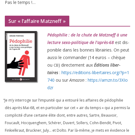
Pas le temps !…
Sur « l’affaire Matzneff »
Pédophilie : de la chute de Matzneff à une
lec­ture sexo-poli­tique de l’après-
68
est dis­
po­nible dans les bonnes librai­ries. On peut
aus­si le com­man­der (
14
euros – chèque
ou
) direc­te­ment aux
Éditions liber­
CB
taires
:
https://​edi​tions​-liber​taires​.org/​?​p​=​
1
740
ou sur
Amazon
:
https://​amzn​.to/​
3
​X​I​o​
dzr
“
Je m’y inter­roge sur l’impunité qui a entou­ré les affaires de pédo­phi­lie
dès après Mai-
68
, et en par­ti­cu­lier sur cet « air du temps » qui a per­mis la
com­pli­ci­té d’une cer­taine élite dont, entre autres, Sartre, Beauvoir,
Foucault, Hocquenghem, Schérer, Duvert, Sollers, Cohn-Bendit, Pivot,
Finkielkraut, Bruckner, July… et Dolto. Par là-même, je mets en évi­dence le