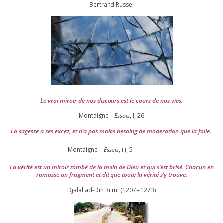
Ber­trand Russel
Le vrai miroir de nos dis­cours est le cours de nos vies.
Montaigne –
Essais
, I,
26
La sagesse a ses excez, et n’a pas moins besoing de mode­ra­tion que la folie.
Montaigne –
Essais
,
,
5
III
La véri­té est un miroir tom­bé de la main de Dieu et qui s’est bri­sé. Chacun en
ramasse un frag­ment et dit que toute la véri­té s’y trouve.
Djalāl ad-Dīn Rūmī (
1207
–
1273
)