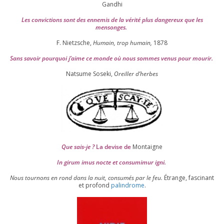
Gandhi
Les convic­tions sont des enne­mis de la véri­té plus dan­ge­reux que les
mensonges.
F. Nietzsche,
Humain, trop humain,
1878
Sans savoir pour­quoi j’aime ce monde où nous sommes venus pour mourir.
Natsume Soseki,
Oreiller d’herbes
Que sais-je ?
La devise de
Montaigne
In girum imus nocte et consu­mi­mur igni.
Nous tour­nons en rond dans la nuit, consu­més par le feu.
Étrange, fas­ci­nant
et pro­fond
palin­drome
.