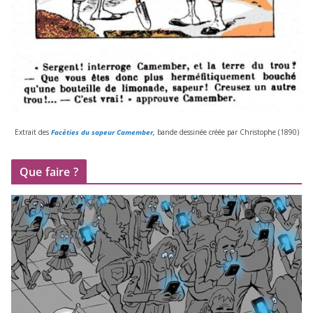
Extrait des
Facéties du sapeur Camember
,
bande des­si­née créée par Christophe (
1890
)
Que faire ?