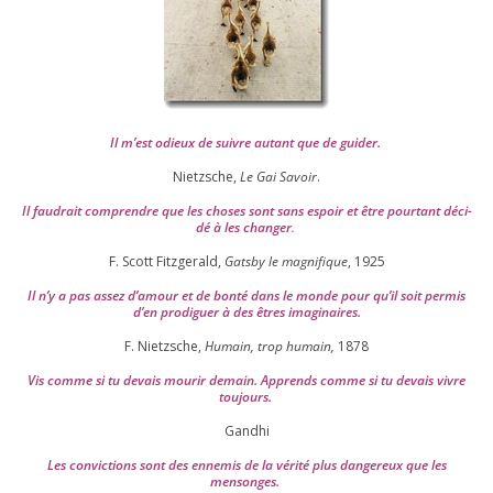
Il m’est odieux de suivre autant que de gui­der
.
Nietzsche,
Le Gai Savoir
.
Il fau­drait com­prendre que les choses sont sans espoir et être pour­tant déci­
dé à les chan­ger
.
F. Scott Fitzgerald,
Gatsby le magni­fique
,
1925
Il n’y a pas assez d’a­mour et de bon­té dans le monde pour qu’il soit per­mis
d’en pro­di­guer à des êtres imaginaires.
F. Nietzsche,
Humain, trop humain,
1878
Vis comme si tu devais mou­rir demain. Apprends comme si tu devais vivre
toujours.
Gandhi
Les convic­tions sont des enne­mis de la véri­té plus dan­ge­reux que les
mensonges.