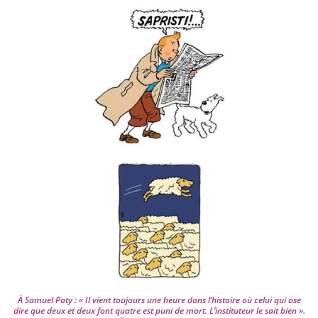
i
v
e
s
d
e
p
u
i
s
2
0
0
4
À Samuel Paty : « Il vient tou­jours une heure dans l’his­toire où celui qui ose
dire que deux et deux font quatre est puni de mort. L’instituteur le sait bien ».