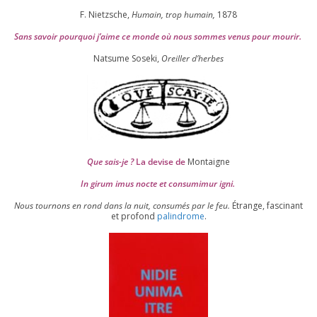
F. Nietzsche,
Humain, trop humain,
1878
Sans savoir pour­quoi j’aime ce monde où nous sommes venus pour mourir.
Natsume Soseki,
Oreiller d’herbes
Que sais-je ?
La devise de
Montaigne
In girum imus nocte et consu­mi­mur igni.
Nous tour­nons en rond dans la nuit, consu­més par le feu.
Étrange, fas­ci­nant
et pro­fond
palin­drome
.