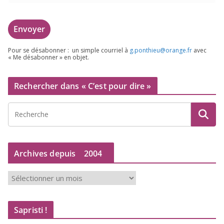
Pour se désa­bon­ner : un simple cour­riel à
g.​ponthieu@​orange.​fr
avec
« Me désa­bon­ner » en objet.
Rechercher dans « C’est pour dire »
Archives depuis
2004
A
r
c
Sapristi !
h