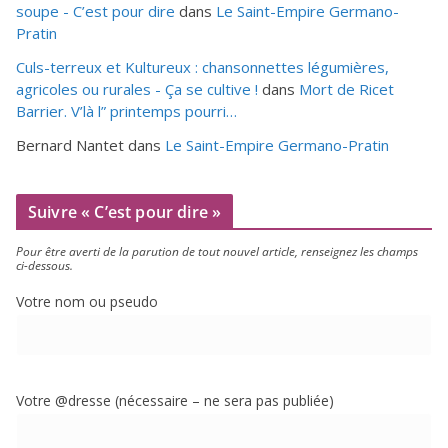
soupe - C’est pour dire
dans
Le Saint-Empire Germano-
Pratin
Culs-terreux et Kultureux : chansonnettes légumières,
agricoles ou rurales - Ça se cultive !
dans
Mort de Ricet
Barrier. V’là l” printemps pourri…
Bernard Nantet
dans
Le Saint-Empire Germano-Pratin
Suivre « C’est pour dire »
Pour être aver­ti de la paru­tion de tout nou­vel article, ren­sei­gnez les champs
ci-dessous.
Votre nom ou pseudo
Votre @dresse (néces­saire – ne sera pas publiée)