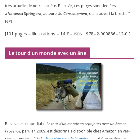
très actuelle de notre socié­té. Bien sûr, ces pages sont dédiées
à
Vanessa Springora
, auteure du
Consentement
, qui a ouvert la brèche.”
[
]
GP
[
101
pages – Illustrations –
14
€ –
:
978
–
2
‑
900886
–
12
‑
0
]
ISBN
Le tour d’un monde avec un âne
Best sel­ler « mon­dial »,
Le tour d’un monde en sept jours avec un âne en
Provence,
paru en
2009
, est désor­mais dis­po­nible chez Amazon en ver­
sion numé­rique
(ici :
Le Tour d’un monde (numé­rique)
–
6
€) et en édi­tion