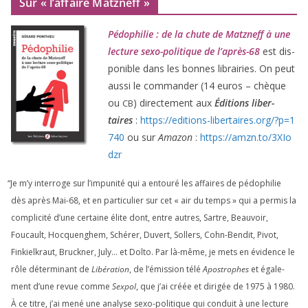
Sur « l’affaire Matzneff »
Pédophilie : de la chute de Matzneff à une
lec­ture sexo-poli­tique de l’après-
68
est dis­
po­nible dans les bonnes librai­ries. On peut
aus­si le com­man­der (
14
euros – chèque
ou
) direc­te­ment aux
Éditions liber­
CB
taires
:
https://​edi​tions​-liber​taires​.org/​?​p​=​
1
740
ou sur
Amazon
:
https://​amzn​.to/​
3
​X​I​o​
dzr
“
Je m’y inter­roge sur l’impunité qui a entou­ré les affaires de pédo­phi­lie
dès après Mai-
68
, et en par­ti­cu­lier sur cet « air du temps » qui a per­mis la
com­pli­ci­té d’une cer­taine élite dont, entre autres, Sartre, Beauvoir,
Foucault, Hocquenghem, Schérer, Duvert, Sollers, Cohn-Bendit, Pivot,
Finkielkraut, Bruckner, July… et Dolto. Par là-même, je mets en évi­dence le
rôle déter­mi­nant de
Libération
, de l’émission télé
Apostrophes
et éga­le­
ment d’une revue comme
Sexpol
, que j’ai créée et diri­gée de
1975
à
1980
.
À ce titre, j’ai mené une ana­lyse sexo-poli­tique qui conduit à une lec­ture