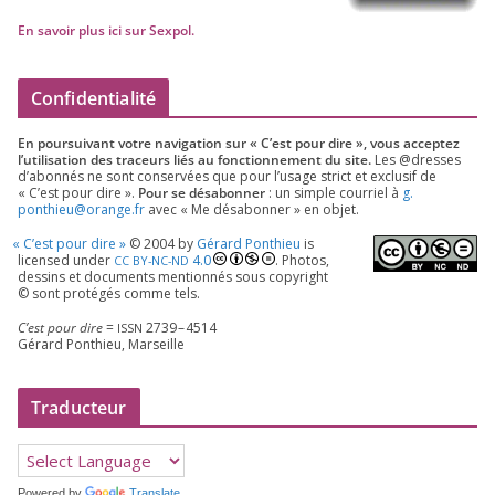
En savoir plus ici sur Sexpol
.
Confidentialité
En pour­sui­vant votre navi­ga­tion sur « C’est pour dire », vous accep­tez
l’utilisation des tra­ceurs liés au fonc­tion­ne­ment du site.
Les @dresses
d’a­bon­nés ne sont conser­vées que pour l’u­sage strict et exclu­sif de
« C’est pour dire ».
Pour se désa­bon­ner
: un simple cour­riel à
g.​
ponthieu@​orange.​fr
avec « Me désa­bon­ner » en objet.
«
C’est pour dire »
©
2004
by
Gérard Ponthieu
is
licen­sed under
4
.
0
. Photos,
CC
BY-NC-ND
des­sins et docu­ments men­tion­nés sous copy­right
© sont pro­té­gés comme tels.
C’est pour dire
=
2739
–
4514
ISSN
Gérard Ponthieu, Marseille
Traducteur
Powered by
Translate