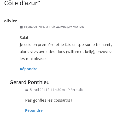
Côte d’azur
”
olivier
30 janvier 2007 à 16 h 44 min
Permalien
Salut
Je suis en pre­mière et je fais un tpe sur le tsu­na­mi ,
alors si vs avez des docs (william et kel­ly), envoyez
les moi please…
Répondre
Gerard Ponthieu
15 avril 2014 à 14 h 30 min
Permalien
Pas gon­flés les cossards !
Répondre