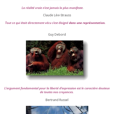
La réa­lité vraie n’est jamais la plus mani­feste
.
Claude Lévi-Strauss
Tout ce qui était direc­te­ment vécu s’est éloi­gné
dans une repré­sen­ta­tion.
Guy Debord
L’argument fon­da­men­tal pour la liber­té d’expression est le carac­tère dou­teux
de toutes nos croyances.
Ber­trand Russel