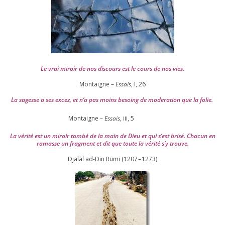
Le vrai miroir de nos dis­cours est le cours de nos vies.
Montaigne –
Essais
, I,
26
La sagesse a ses excez, et n’a pas moins besoing de mode­ra­tion que la folie.
Montaigne –
Essais
,
,
5
III
La véri­té est un miroir tom­bé de la main de Dieu et qui s’est bri­sé. Chacun en
ramasse un frag­ment et dit que toute la véri­té s’y trouve.
Djalāl ad-Dīn Rūmī (
1207
–
1273
)