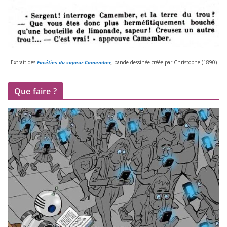
Extrait des
Facéties du sapeur Camember
,
bande des­si­née créée par Christophe (
1890
)
Que faire ?