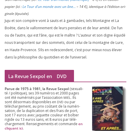
papier (ici :
Le Tour d’un monde avec un âne…
–
14
€), iden­tique à l’é­di­tion ori­
gi­nale (épui­sée).
Juju et son com­père vont à sauts et à gam­bades, tels Montaigne et La
Boétie, dans le val­lon­ne­ment de leurs pen­sées et de leur ami­tié. De l’un
ou de l’autre, qui est l’âne, qui est le maître ? L’auteur et son digne équi­dé
nous trans­portent sur des som­mets, dont celui de la mon­tagne de Lure,
en Haute-Provence. S’ils en redes­cendent, c’est pour mieux nous éle­ver
dans la phi­lo­so­phie du quo­ti­dien et de l’universel.
La Revue Sexpol en
DVD
Parue de
1975
à
1981
, la Revue Sex­pol
(sexua­li­
té /​ poli­tique), ses
39
numé­ros et
2000
pages
ont été numé­ri­sés par l’as­so­cia­tion
. Ils
MIEL
sont désor­mais dis­po­nibles en
ou par
DVD
télé­char­ge­ment, au prix coû­tant de la numé­ri­
sa­tion, de la dupli­ca­tion et des frais de port,
soit
17
euros avec jaquette cou­leur et boî­tier
rigide ou
13
euros sans, et
8
euros par télé­
char­ge­ment. Ren­sei­gne­ments et com­mande
en
cli­quant ici
.