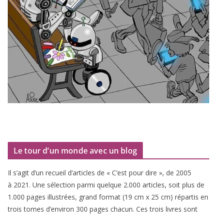
Le tour d’un monde avec un blog
Il s’agit d’un recueil d’ar­ticles de « C’est pour dire », de
2005
à
2021
. Une sélec­tion par­mi quelque
2
.
000
articles, soit plus de
1
.
000
pages illus­trées, grand for­mat (
19
cm x
25
cm) répar­tis en
trois tomes d’environ
300
pages cha­cun. Ces trois livres sont