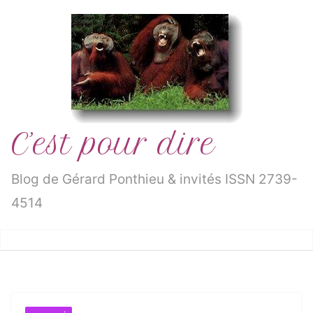
Passer
au
contenu
C’est pour dire
Blog de Gérard Ponthieu & invités ISSN 2739-
4514