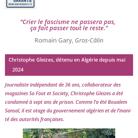
“
Crier le fas­cisme ne pas­se­ra pas,
ça fait pas­ser tout le reste.”
Romain Gary,
Gros-Câlin
Christophe Gleizes, détenu en Algérie depuis mai
2024
Journaliste indé­pen­dant de
36
ans, col­la­bo­ra­teur des
maga­zines So Foot et Society, Christophe Gleizes
a été
condam­né à sept ans de pri­son. Comme l’a été Boualem
Sansal, il est otage du gou­ver­ne­ment algé­rien et de l’i­na­ni­
té des auto­ri­tés françaises.