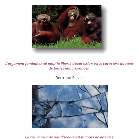
L’argument fon­da­men­tal pour la liber­té d’expression est le carac­tère dou­teux
de toutes nos croyances.
Ber­trand Russel
Le vrai miroir de nos dis­cours est le cours de nos vies.