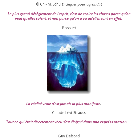
© Ch.- M. Schulz (
cli­quer pour agran­dir
)
Le plus grand dérè­gle­ment de l’es­prit, c’est de croire les choses parce qu’on
veut qu’elles soient, et non parce qu’on a vu qu’elles sont en effet.
Bossuet
La réa­lité vraie n’est jamais la plus mani­feste
.
Claude Lévi-Strauss
Tout ce qui était direc­te­ment vécu s’est éloi­gné
dans une repré­sen­ta­tion.
Guy Debord