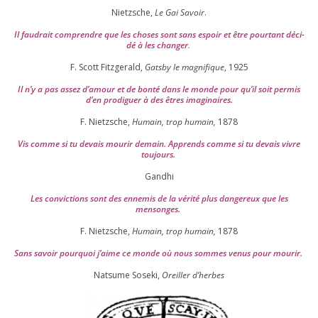
Nietzsche,
Le Gai Savoir
.
Il fau­drait com­prendre que les choses sont sans espoir et être pour­tant déci­
dé à les chan­ger
.
F. Scott Fitzgerald,
Gatsby le magni­fique
,
1925
Il n’y a pas assez d’a­mour et de bon­té dans le monde pour qu’il soit per­mis
d’en pro­di­guer à des êtres imaginaires.
F. Nietzsche,
Humain, trop humain,
1878
Vis comme si tu devais mou­rir demain. Apprends comme si tu devais vivre
toujours.
Gandhi
Les convic­tions sont des enne­mis de la véri­té plus dan­ge­reux que les
mensonges.
F. Nietzsche,
Humain, trop humain,
1878
Sans savoir pour­quoi j’aime ce monde où nous sommes venus pour mourir.
Natsume Soseki,
Oreiller d’herbes