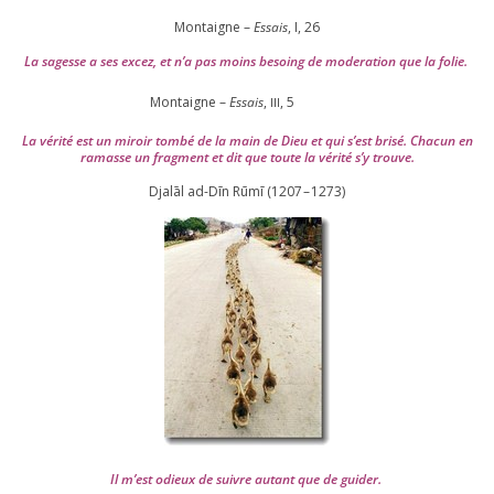
Montaigne –
Essais
, I,
26
La sagesse a ses excez, et n’a pas moins besoing de mode­ra­tion que la folie.
Montaigne –
Essais
,
,
5
III
La véri­té est un miroir tom­bé de la main de Dieu et qui s’est bri­sé. Chacun en
ramasse un frag­ment et dit que toute la véri­té s’y trouve.
Djalāl ad-Dīn Rūmī (
1207
–
1273
)
Il m’est odieux de suivre autant que de gui­der
.