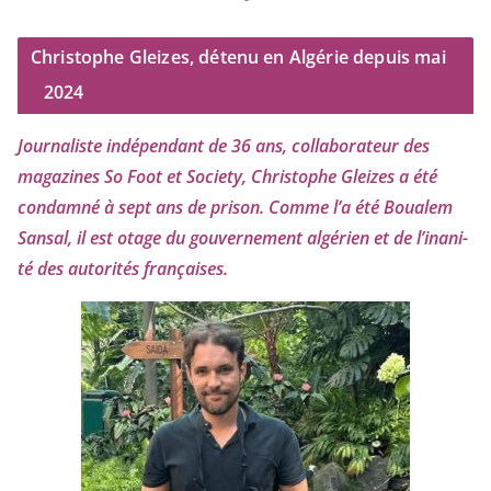
Christophe Gleizes, détenu en Algérie depuis mai
2024
Journaliste indé­pen­dant de
36
ans, col­la­bo­ra­teur des
maga­zines So Foot et Society, Christophe Gleizes
a été
condam­né à sept ans de pri­son. Comme l’a été Boualem
Sansal, il est otage du gou­ver­ne­ment algé­rien et de l’i­na­ni­
té des auto­ri­tés françaises.