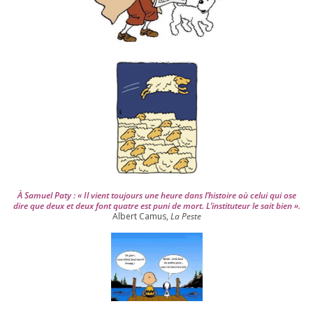
p
u
i
s
2
0
0
4
À Samuel Paty : « Il vient tou­jours une heure dans l’his­toire où celui qui ose
dire que deux et deux font quatre est puni de mort. L’instituteur le sait bien ».
Albert Camus,
La Peste