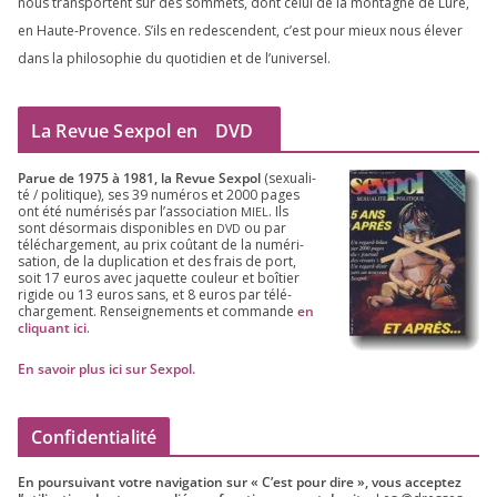
nous trans­portent sur des som­mets, dont celui de la mon­tagne de Lure,
en Haute-Provence. S’ils en redes­cendent, c’est pour mieux nous éle­ver
dans la phi­lo­so­phie du quo­ti­dien et de l’universel.
La Revue Sexpol en
DVD
Parue de
1975
à
1981
, la Revue Sex­pol
(sexua­li­
té /​ poli­tique), ses
39
numé­ros et
2000
pages
ont été numé­ri­sés par l’as­so­cia­tion
. Ils
MIEL
sont désor­mais dis­po­nibles en
ou par
DVD
télé­char­ge­ment, au prix coû­tant de la numé­ri­
sa­tion, de la dupli­ca­tion et des frais de port,
soit
17
euros avec jaquette cou­leur et boî­tier
rigide ou
13
euros sans, et
8
euros par télé­
char­ge­ment. Ren­sei­gne­ments et com­mande
en
cli­quant ici
.
En savoir plus ici sur Sexpol
.
Confidentialité
En pour­sui­vant votre navi­ga­tion sur « C’est pour dire », vous accep­tez