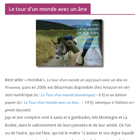
Le tour d’un monde avec un âne
Best sel­ler « mon­dial »,
Le tour d’un monde en sept jours avec un âne en
Provence,
paru en
2009
, est désor­mais dis­po­nible chez Amazon en ver­
sion numé­rique
(ici :
Le Tour d’un monde (numé­rique)
–
6
€) et en édi­tion
papier (ici :
Le Tour d’un monde avec un âne…
–
14
€), iden­tique à l’é­di­tion ori­
gi­nale (épui­sée).
Juju et son com­père vont à sauts et à gam­bades, tels Montaigne et La
Boétie, dans le val­lon­ne­ment de leurs pen­sées et de leur ami­tié. De l’un
ou de l’autre, qui est l’âne, qui est le maître ? L’auteur et son digne équi­dé