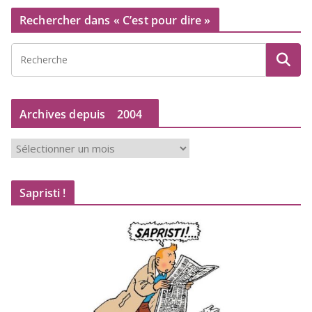
Rechercher dans « C’est pour dire »
Archives depuis
2004
A
r
c
Sapristi !
h
i
v
e
s
d
e