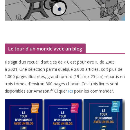
Le tour d’un monde avec un blog
Il s’agit d’un recueil d’ar­ticles de « C’est pour dire », de
2005
à
2021
. Une sélec­tion par­mi quelque
2
.
000
articles, soit plus de
1
.
000
pages illus­trées, grand for­mat (
19
cm x
25
cm) répar­tis en
trois tomes d’environ
300
pages cha­cun. Ces trois livres sont
dis­po­nibles sur Amazon​.fr Cliquer
pour les commander.
ICI