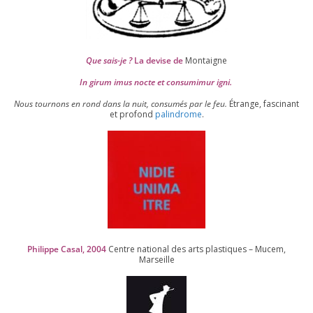
Que sais-je ?
La devise de
Montaigne
In girum imus nocte et consu­mi­mur igni.
Nous tour­nons en rond dans la nuit, consu­més par le feu.
Étrange, fas­ci­nant
et pro­fond
palin­drome
.
Philippe Casal,
2004
Centre natio­nal des arts plas­tiques – Mucem,
Marseille