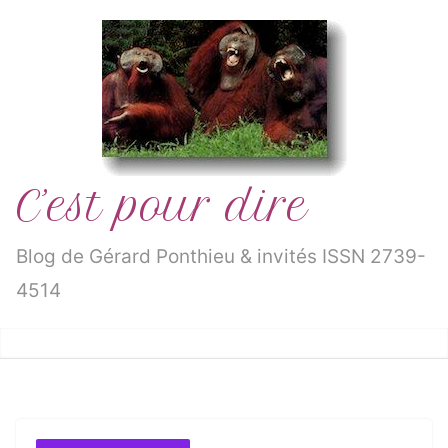
Passer
au
contenu
C’est pour dire
Blog de Gérard Ponthieu & invités ISSN 2739-
4514