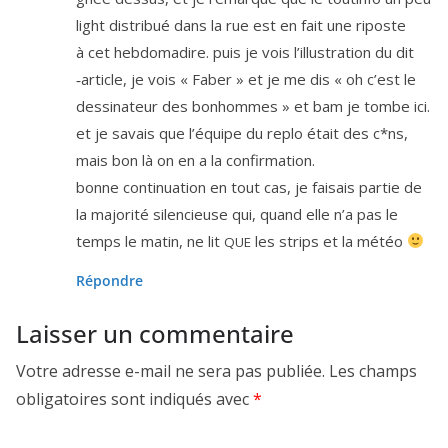
light dis­tri­bué dans la rue est en fait une riposte
à cet heb­do­ma­dire. puis je vois l’illus­tra­tion du dit
‑article, je vois « Faber » et je me dis « oh c’est le
des­si­na­teur des bon­hommes » et bam je tombe ici.
et je savais que l’é­quipe du replo était des c*ns,
mais bon là on en a la confirmation.
bonne conti­nua­tion en tout cas, je fai­sais par­tie de
la majo­ri­té silen­cieuse qui, quand elle n’a pas le
temps le matin, ne lit
les strips et la météo
QUE
Répondre
Laisser un commentaire
Votre adresse e-mail ne sera pas publiée.
Les champs
obligatoires sont indiqués avec
*