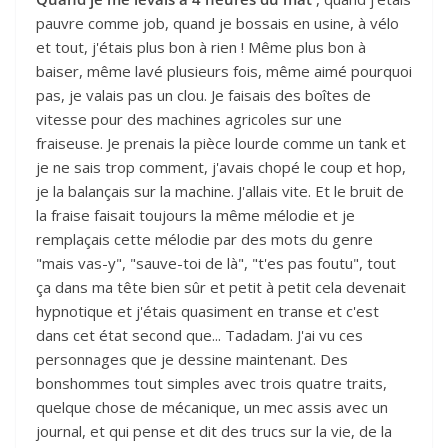
pauvre comme job, quand je bossais en usine, à vélo
et tout, j'étais plus bon à rien ! Même plus bon à
baiser, même lavé plusieurs fois, même aimé pourquoi
pas, je valais pas un clou. Je faisais des boîtes de
vitesse pour des machines agricoles sur une
fraiseuse. Je prenais la pièce lourde comme un tank et
je ne sais trop comment, j'avais chopé le coup et hop,
je la balançais sur la machine. J'allais vite. Et le bruit de
la fraise faisait toujours la même mélodie et je
remplaçais cette mélodie par des mots du genre
"mais vas-y", "sauve-toi de là", "t'es pas foutu", tout
ça dans ma tête bien sûr et petit à petit cela devenait
hypnotique et j'étais quasiment en transe et c'est
dans cet état second que... Tadadam. J'ai vu ces
personnages que je dessine maintenant. Des
bonshommes tout simples avec trois quatre traits,
quelque chose de mécanique, un mec assis avec un
journal, et qui pense et dit des trucs sur la vie, de la