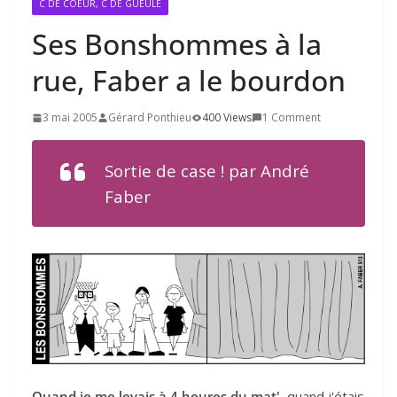
C DE COEUR, C DE GUEULE
Ses Bonshommes à la
rue, Faber a le bourdon
3 mai 2005
Gérard Ponthieu
400 Views
1 Comment
Sortie de case !
par André
Faber
Quand je me levais à 4 heures du mat'
, quand j'étais