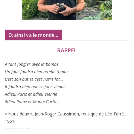
Et ainsi va le monde…
RAPPEL
A tant jon­gler avec la bombe
Un jour fau­dra bien qu’elle tombe
C’est son but et c’est notre lot…
Il fau­dra bien que ce jour vienne
Adieu, Paris et adieu Vienne
Adieu Rome et Monte-Carlo…
« Nous deux », Jean-Roger Caussimon, musique de Léo Ferré,
1961
.
– – – – – – – – –