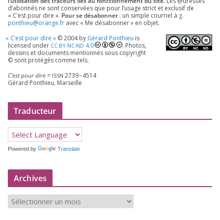
l’utilisation des tra­ceurs liés au fonc­tion­ne­ment du site.
Les @dresses
d’a­bon­nés ne sont conser­vées que pour l’u­sage strict et exclu­sif de
« C’est pour dire ».
Pour se désa­bon­ner
: un simple cour­riel à
g.​
ponthieu@​orange.​fr
avec « Me désa­bon­ner » en objet.
«
C’est pour dire »
©
2004
by
Gérard Ponthieu
is
licen­sed under
4
.
0
. Photos,
CC
BY-NC-ND
des­sins et docu­ments men­tion­nés sous copy­right
© sont pro­té­gés comme tels.
C’est pour dire
=
2739
–
4514
ISSN
Gérard Ponthieu, Marseille
Traducteur
Powered by
Translate
Archives
A
r