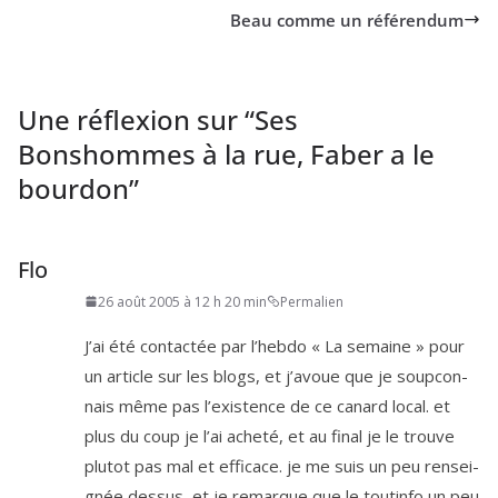
Beau comme un référendum
Une réflexion sur “
Ses
Bonshommes à la rue, Faber a le
bourdon
”
Flo
26 août 2005 à 12 h 20 min
Permalien
J’ai été contac­tée par l’heb­do « La semaine » pour
un article sur les blogs, et j’a­voue que je soup­con­
nais même pas l’exis­tence de ce canard local. et
plus du coup je l’ai ache­té, et au final je le trouve
plu­tot pas mal et effi­cace. je me suis un peu ren­sei­
gnée des­sus, et je remarque que le tou­tin­fo un peu