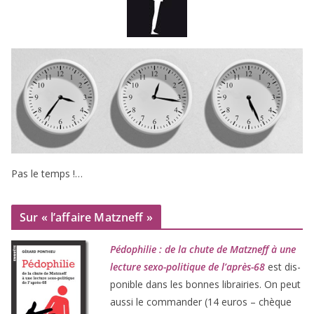
Pas le temps !…
Sur « l’affaire Matzneff »
Pédophilie : de la chute de Matzneff à une
lec­ture sexo-poli­tique de l’après-
68
est dis­
po­nible dans les bonnes librai­ries. On peut
aus­si le com­man­der (
14
euros – chèque