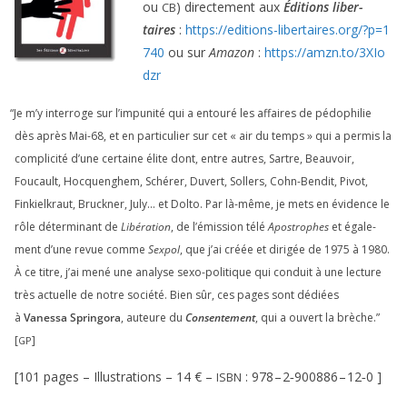
ou
) direc­te­ment aux
Éditions liber­
CB
taires
:
https://​edi​tions​-liber​taires​.org/​?​p​=​
1
740
ou sur
Amazon
:
https://​amzn​.to/​
3
​X​I​o​
dzr
“
Je m’y inter­roge sur l’impunité qui a entou­ré les affaires de pédo­phi­lie
dès après Mai-
68
, et en par­ti­cu­lier sur cet « air du temps » qui a per­mis la
com­pli­ci­té d’une cer­taine élite dont, entre autres, Sartre, Beauvoir,
Foucault, Hocquenghem, Schérer, Duvert, Sollers, Cohn-Bendit, Pivot,
Finkielkraut, Bruckner, July… et Dolto. Par là-même, je mets en évi­dence le
rôle déter­mi­nant de
Libération
, de l’émission télé
Apostrophes
et éga­le­
ment d’une revue comme
Sexpol
, que j’ai créée et diri­gée de
1975
à
1980
.
À ce titre, j’ai mené une ana­lyse sexo-poli­tique qui conduit à une lec­ture
très actuelle de notre socié­té. Bien sûr, ces pages sont dédiées
à
Vanessa Springora
, auteure du
Consentement
, qui a ouvert la brèche.”
[
]
GP
[
101
pages – Illustrations –
14
€ –
:
978
–
2
‑
900886
–
12
‑
0
]
ISBN