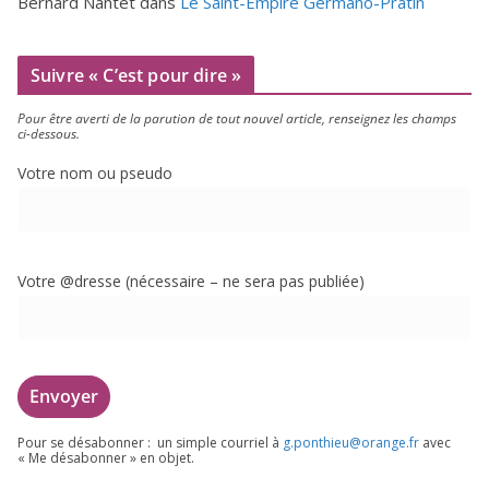
Bernard Nantet
dans
Le Saint-Empire Germano-Pratin
Suivre « C’est pour dire »
Pour être aver­ti de la paru­tion de tout nou­vel article, ren­sei­gnez les champs
ci-dessous.
Votre nom ou pseudo
Votre @dresse (néces­saire – ne sera pas publiée)
Pour se désa­bon­ner : un simple cour­riel à
g.​ponthieu@​orange.​fr
avec
« Me désa­bon­ner » en objet.