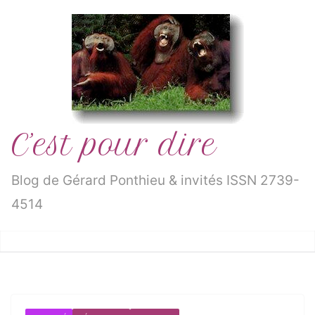
Passer
au
contenu
C’est pour dire
Blog de Gérard Ponthieu & invités ISSN 2739-
4514