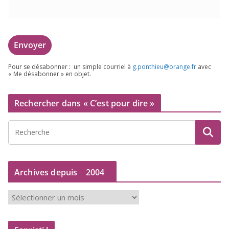
Pour se désa­bon­ner : un simple cour­riel à
g.​ponthieu@​orange.​fr
avec
« Me désa­bon­ner » en objet.
Rechercher dans « C’est pour dire »
Archives depuis
2004
A
r
c