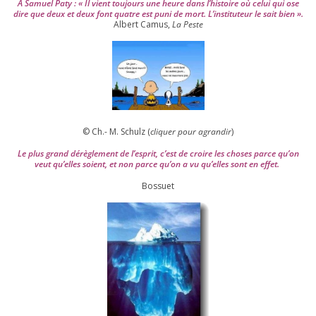
À Samuel Paty : « Il vient tou­jours une heure dans l’his­toire où celui qui ose
dire que deux et deux font quatre est puni de mort. L’instituteur le sait bien ».
Albert Camus,
La Peste
© Ch.- M. Schulz (
cli­quer pour agran­dir
)
Le plus grand dérè­gle­ment de l’es­prit, c’est de croire les choses parce qu’on
veut qu’elles soient, et non parce qu’on a vu qu’elles sont en effet.
Bossuet