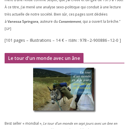
À ce titre, j’ai mené une ana­lyse sexo-poli­tique qui conduit à une lec­ture
très actuelle de notre socié­té. Bien sûr, ces pages sont dédiées
à
Vanessa Springora
, auteure du
Consentement
, qui a ouvert la brèche.”
[
]
GP
[
101
pages – Illustrations –
14
€ –
:
978
–
2
‑
900886
–
12
‑
0
]
ISBN
Le tour d’un monde avec un âne
Best sel­ler « mon­dial »,
Le tour d’un monde en sept jours avec un âne en