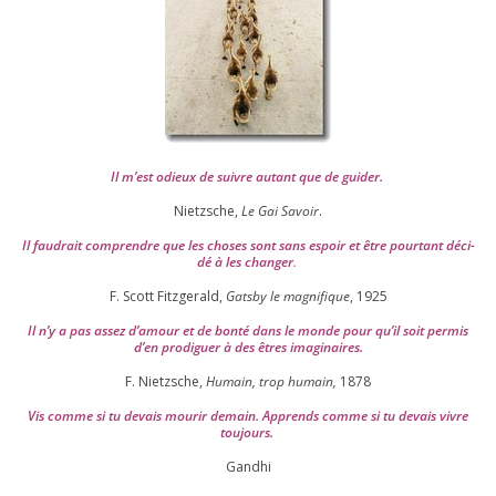
Il m’est odieux de suivre autant que de gui­der
.
Nietzsche,
Le Gai Savoir
.
Il fau­drait com­prendre que les choses sont sans espoir et être pour­tant déci­
dé à les chan­ger
.
F. Scott Fitzgerald,
Gatsby le magni­fique
,
1925
Il n’y a pas assez d’a­mour et de bon­té dans le monde pour qu’il soit per­mis
d’en pro­di­guer à des êtres imaginaires.
F. Nietzsche,
Humain, trop humain,
1878
Vis comme si tu devais mou­rir demain. Apprends comme si tu devais vivre
toujours.
Gandhi