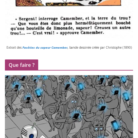
Extrait des
Facéties du sapeur Camember
,
bande des­si­née créée par Christophe (
1890
)
Que faire ?