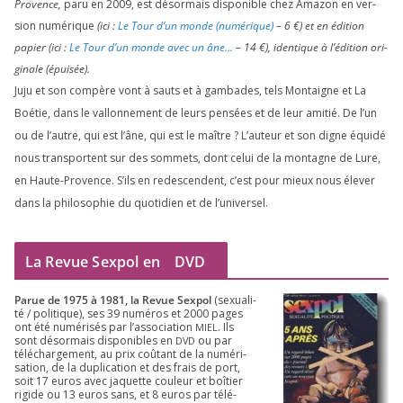
Provence,
paru en
2009
, est désor­mais dis­po­nible chez Amazon en ver­
sion numé­rique
(ici :
Le Tour d’un monde (numé­rique)
–
6
€) et en édi­tion
papier (ici :
Le Tour d’un monde avec un âne…
–
14
€), iden­tique à l’é­di­tion ori­
gi­nale (épui­sée).
Juju et son com­père vont à sauts et à gam­bades, tels Montaigne et La
Boétie, dans le val­lon­ne­ment de leurs pen­sées et de leur ami­tié. De l’un
ou de l’autre, qui est l’âne, qui est le maître ? L’auteur et son digne équi­dé
nous trans­portent sur des som­mets, dont celui de la mon­tagne de Lure,
en Haute-Provence. S’ils en redes­cendent, c’est pour mieux nous éle­ver
dans la phi­lo­so­phie du quo­ti­dien et de l’universel.
La Revue Sexpol en
DVD
Parue de
1975
à
1981
, la Revue Sex­pol
(sexua­li­
té /​ poli­tique), ses
39
numé­ros et
2000
pages
ont été numé­ri­sés par l’as­so­cia­tion
. Ils
MIEL
sont désor­mais dis­po­nibles en
ou par
DVD
télé­char­ge­ment, au prix coû­tant de la numé­ri­
sa­tion, de la dupli­ca­tion et des frais de port,
soit
17
euros avec jaquette cou­leur et boî­tier
rigide ou
13
euros sans, et
8
euros par télé­