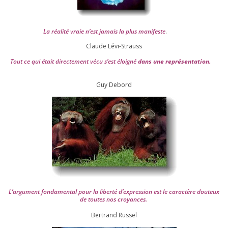
La réa­lité vraie n’est jamais la plus mani­feste
.
Claude Lévi-Strauss
Tout ce qui était direc­te­ment vécu s’est éloi­gné
dans une repré­sen­ta­tion.
Guy Debord
L’argument fon­da­men­tal pour la liber­té d’expression est le carac­tère dou­teux
de toutes nos croyances.
Ber­trand Russel