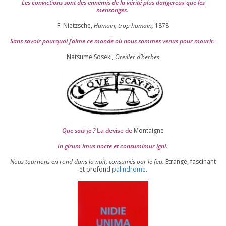
Les convic­tions sont des enne­mis de la véri­té plus dan­ge­reux que les
mensonges.
F. Nietzsche,
Humain, trop humain,
1878
Sans savoir pour­quoi j’aime ce monde où nous sommes venus pour mourir.
Natsume Soseki,
Oreiller d’herbes
Que sais-je ?
La devise de
Montaigne
In girum imus nocte et consu­mi­mur igni.
Nous tour­nons en rond dans la nuit, consu­més par le feu.
Étrange, fas­ci­nant
et pro­fond
palin­drome
.