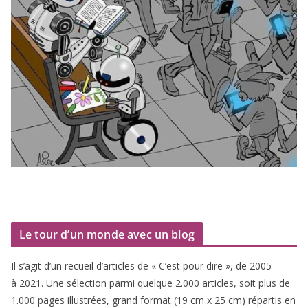
Le tour d’un monde avec un blog
Il s’agit d’un recueil d’ar­ticles de « C’est pour dire », de
2005
à
2021
. Une sélec­tion par­mi quelque
2
.
000
articles, soit plus de
1
.
000
pages illus­trées, grand for­mat (
19
cm x
25
cm) répar­tis en