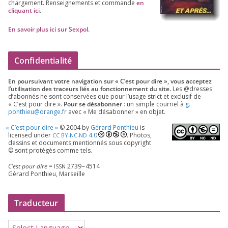
char­ge­ment. Ren­sei­gne­ments et com­mande
en
cli­quant ici
.
En savoir plus ici sur Sexpol
.
Confidentialité
En pour­sui­vant votre navi­ga­tion sur « C’est pour dire », vous accep­tez
l’utilisation des tra­ceurs liés au fonc­tion­ne­ment du site.
Les @dresses
d’a­bon­nés ne sont conser­vées que pour l’u­sage strict et exclu­sif de
« C’est pour dire ».
Pour se désa­bon­ner
: un simple cour­riel à
g.​
ponthieu@​orange.​fr
avec « Me désa­bon­ner » en objet.
«
C’est pour dire »
©
2004
by
Gérard Ponthieu
is
licen­sed under
4
.
0
. Photos,
CC
BY-NC-ND
des­sins et docu­ments men­tion­nés sous copy­right
© sont pro­té­gés comme tels.
C’est pour dire
=
2739
–
4514
ISSN
Gérard Ponthieu, Marseille
Traducteur