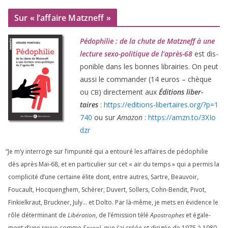
Sur « l’affaire Matzneff »
Pédophilie : de la chute de Matzneff à une
lec­ture sexo-poli­tique de l’après-
68
est dis­
po­nible dans les bonnes librai­ries. On peut
aus­si le com­man­der (
14
euros – chèque
ou
) direc­te­ment aux
Éditions liber­
CB
taires
:
https://​edi​tions​-liber​taires​.org/​?​p​=​
1
740
ou sur
Amazon
:
https://​amzn​.to/​
3
​X​I​o​
dzr
“
Je m’y inter­roge sur l’impunité qui a entou­ré les affaires de pédo­phi­lie
dès après Mai-
68
, et en par­ti­cu­lier sur cet « air du temps » qui a per­mis la
com­pli­ci­té d’une cer­taine élite dont, entre autres, Sartre, Beauvoir,
Foucault, Hocquenghem, Schérer, Duvert, Sollers, Cohn-Bendit, Pivot,
Finkielkraut, Bruckner, July… et Dolto. Par là-même, je mets en évi­dence le
rôle déter­mi­nant de
Libération
, de l’émission télé
Apostrophes
et éga­le­
ment d’une revue comme
Sexpol
, que j’ai créée et diri­gée de
1975
à
1980
.