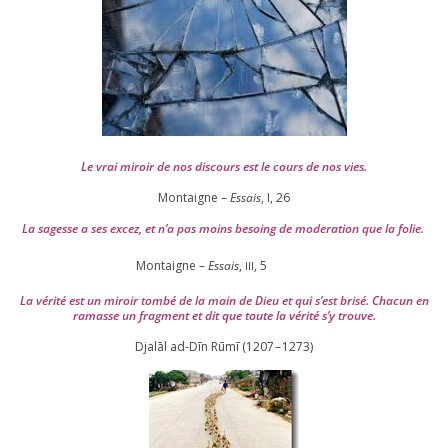
Le vrai miroir de nos dis­cours est le cours de nos vies.
Montaigne –
Essais
, I,
26
La sagesse a ses excez, et n’a pas moins besoing de mode­ra­tion que la folie.
Montaigne –
Essais
,
,
5
III
La véri­té est un miroir tom­bé de la main de Dieu et qui s’est bri­sé. Chacun en
ramasse un frag­ment et dit que toute la véri­té s’y trouve.
Djalāl ad-Dīn Rūmī (
1207
–
1273
)