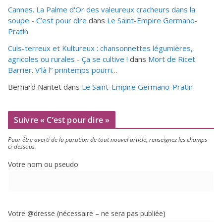
Cannes. La Palme d'Or des valeureux cracheurs dans la
soupe - C’est pour dire
dans
Le Saint-Empire Germano-
Pratin
Culs-terreux et Kultureux : chansonnettes légumières,
agricoles ou rurales - Ça se cultive !
dans
Mort de Ricet
Barrier. V’là l” printemps pourri…
Bernard Nantet
dans
Le Saint-Empire Germano-Pratin
Suivre « C’est pour dire »
Pour être aver­ti de la paru­tion de tout nou­vel article, ren­sei­gnez les champs
ci-dessous.
Votre nom ou pseudo
Votre @dresse (néces­saire – ne sera pas publiée)