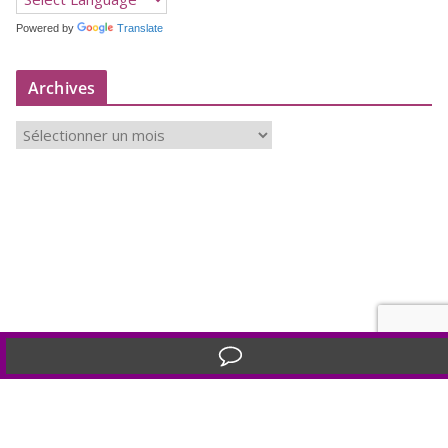
Powered by
Translate
Archives
A
r
c
h
i
v
e
s
Translate »