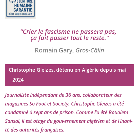
“
Crier le fas­cisme ne pas­se­ra pas,
ça fait pas­ser tout le reste.”
Romain Gary,
Gros-Câlin
Christophe Gleizes, détenu en Algérie depuis mai
2024
Journaliste indé­pen­dant de
36
ans, col­la­bo­ra­teur des
maga­zines So Foot et Society, Christophe Gleizes
a été
condam­né à sept ans de pri­son. Comme l’a été Boualem
Sansal, il est otage du gou­ver­ne­ment algé­rien et de l’i­na­ni­
té des auto­ri­tés françaises.