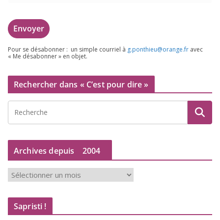
Pour se désa­bon­ner : un simple cour­riel à
g.​ponthieu@​orange.​fr
avec
« Me désa­bon­ner » en objet.
Rechercher dans « C’est pour dire »
Archives depuis
2004
A
r
c
Sapristi !
h