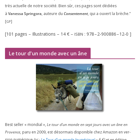
très actuelle de notre socié­té. Bien sûr, ces pages sont dédiées
à
Vanessa Springora
, auteure du
Consentement
, qui a ouvert la brèche.”
[
]
GP
[
101
pages – Illustrations –
14
€ –
:
978
–
2
‑
900886
–
12
‑
0
]
ISBN
Le tour d’un monde avec un âne
Best sel­ler « mon­dial »,
Le tour d’un monde en sept jours avec un âne en
Provence,
paru en
2009
, est désor­mais dis­po­nible chez Amazon en ver­
sion numé­rique
(ici :
Le Tour d’un monde (numé­rique)
–
6
€) et en édi­tion