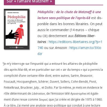
Sur « l’affaire Matzneff »
Pédophilie : de la chute de Matzneff à une
lec­ture sexo-poli­tique de l’après-
68
est dis­
po­nible dans les bonnes librai­ries. On peut
aus­si le com­man­der (
14
euros – chèque
ou
) direc­te­ment aux
Éditions liber­
CB
taires
:
https://​edi​tions​-liber​taires​.org/​?​p​=​
1
740
ou sur
Amazon
:
https://​amzn​.to/​
3
​X​I​o​
dzr
“
Je m’y inter­roge sur l’impunité qui a entou­ré les affaires de pédo­phi­lie
dès après Mai-
68
, et en par­ti­cu­lier sur cet « air du temps » qui a per­mis la
com­pli­ci­té d’une cer­taine élite dont, entre autres, Sartre, Beauvoir,
Foucault, Hocquenghem, Schérer, Duvert, Sollers, Cohn-Bendit, Pivot,
Finkielkraut, Bruckner, July… et Dolto. Par là-même, je mets en évi­dence le
rôle déter­mi­nant de
Libération
, de l’émission télé
Apostrophes
et éga­le­
ment d’une revue comme
Sexpol
, que j’ai créée et diri­gée de
1975
à
1980
.
À ce titre, j’ai mené une ana­lyse sexo-poli­tique qui conduit à une lec­ture