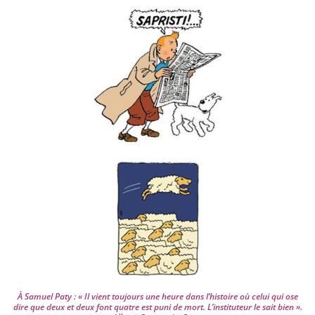
i
v
e
s
d
e
p
u
i
s
2
0
0
4
À Samuel Paty : « Il vient tou­jours une heure dans l’his­toire où celui qui ose
dire que deux et deux font quatre est puni de mort. L’instituteur le sait bien ».