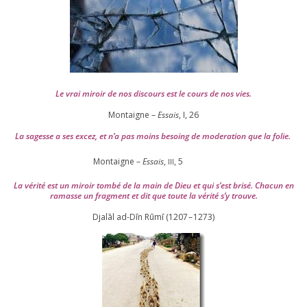
Le vrai miroir de nos dis­cours est le cours de nos vies.
Montaigne –
Essais
, I,
26
La sagesse a ses excez, et n’a pas moins besoing de mode­ra­tion que la folie.
Montaigne –
Essais
,
,
5
III
La véri­té est un miroir tom­bé de la main de Dieu et qui s’est bri­sé. Chacun en
ramasse un frag­ment et dit que toute la véri­té s’y trouve.
Djalāl ad-Dīn Rūmī (
1207
–
1273
)