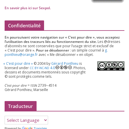
En savoir plus ici sur Sexpol
.
Confidentialité
En pour­sui­vant votre navi­ga­tion sur « C’est pour dire », vous accep­tez
l’utilisation des tra­ceurs liés au fonc­tion­ne­ment du site.
Les @dresses
d’a­bon­nés ne sont conser­vées que pour l’u­sage strict et exclu­sif de
« C’est pour dire ».
Pour se désa­bon­ner
: un simple cour­riel à
g.​
ponthieu@​orange.​fr
avec « Me désa­bon­ner » en objet.
«
C’est pour dire »
©
2004
by
Gérard Ponthieu
is
licen­sed under
4
.
0
. Photos,
CC
BY-NC-ND
des­sins et docu­ments men­tion­nés sous copy­right
© sont pro­té­gés comme tels.
C’est pour dire
=
2739
–
4514
ISSN
Gérard Ponthieu, Marseille
Traducteur
Powered by
Translate