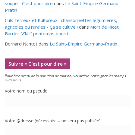
soupe - C’est pour dire
dans
Le Saint-Empire Germano-
Pratin
Culs-terreux et Kultureux : chansonnettes légumières,
agricoles ou rurales - Ça se cultive !
dans
Mort de Ricet
Barrier. V’là l” printemps pourri…
Bernard Nantet
dans
Le Saint-Empire Germano-Pratin
Suivre « C’est pour dire »
Pour être aver­ti de la paru­tion de tout nou­vel article, ren­sei­gnez les champs
ci-dessous.
Votre nom ou pseudo
Votre @dresse (néces­saire – ne sera pas publiée)