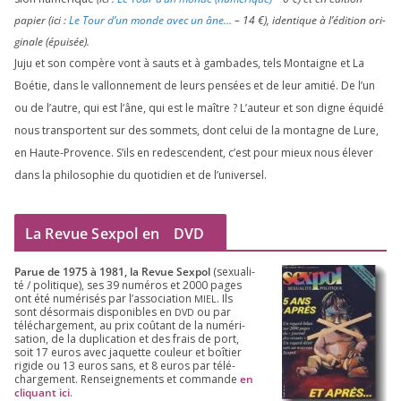
papier (ici :
Le Tour d’un monde avec un âne…
–
14
€), iden­tique à l’é­di­tion ori­
gi­nale (épui­sée).
Juju et son com­père vont à sauts et à gam­bades, tels Montaigne et La
Boétie, dans le val­lon­ne­ment de leurs pen­sées et de leur ami­tié. De l’un
ou de l’autre, qui est l’âne, qui est le maître ? L’auteur et son digne équi­dé
nous trans­portent sur des som­mets, dont celui de la mon­tagne de Lure,
en Haute-Provence. S’ils en redes­cendent, c’est pour mieux nous éle­ver
dans la phi­lo­so­phie du quo­ti­dien et de l’universel.
La Revue Sexpol en
DVD
Parue de
1975
à
1981
, la Revue Sex­pol
(sexua­li­
té /​ poli­tique), ses
39
numé­ros et
2000
pages
ont été numé­ri­sés par l’as­so­cia­tion
. Ils
MIEL
sont désor­mais dis­po­nibles en
ou par
DVD
télé­char­ge­ment, au prix coû­tant de la numé­ri­
sa­tion, de la dupli­ca­tion et des frais de port,
soit
17
euros avec jaquette cou­leur et boî­tier
rigide ou
13
euros sans, et
8
euros par télé­
char­ge­ment. Ren­sei­gne­ments et com­mande
en
cli­quant ici
.