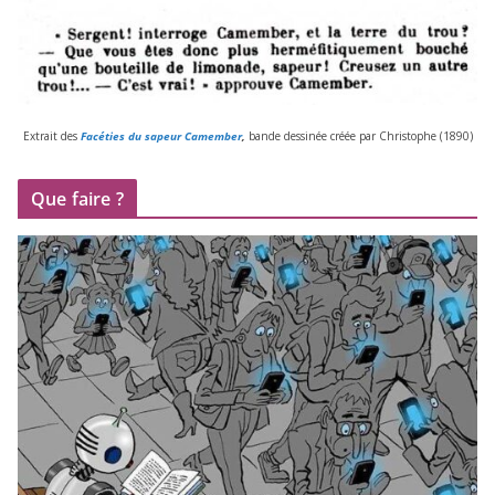
Extrait des
Facéties du sapeur Camember
,
bande des­si­née créée par Christophe (
1890
)
Que faire ?