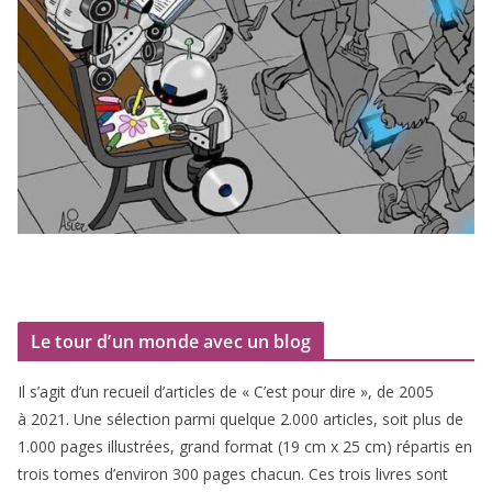
Le tour d’un monde avec un blog
Il s’agit d’un recueil d’ar­ticles de « C’est pour dire », de
2005
à
2021
. Une sélec­tion par­mi quelque
2
.
000
articles, soit plus de
1
.
000
pages illus­trées, grand for­mat (
19
cm x
25
cm) répar­tis en
trois tomes d’environ
300
pages cha­cun. Ces trois livres sont