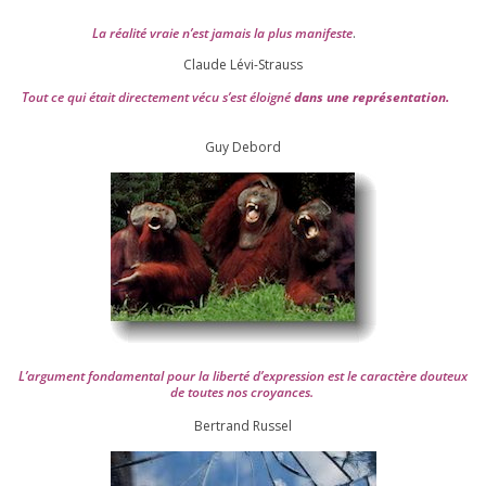
La réa­lité vraie n’est jamais la plus mani­feste
.
Claude Lévi-Strauss
Tout ce qui était direc­te­ment vécu s’est éloi­gné
dans une repré­sen­ta­tion.
Guy Debord
L’argument fon­da­men­tal pour la liber­té d’expression est le carac­tère dou­teux
de toutes nos croyances.
Ber­trand Russel