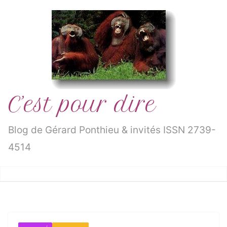
Passer
au
contenu
C’est pour dire
Blog de Gérard Ponthieu & invités ISSN 2739-
4514