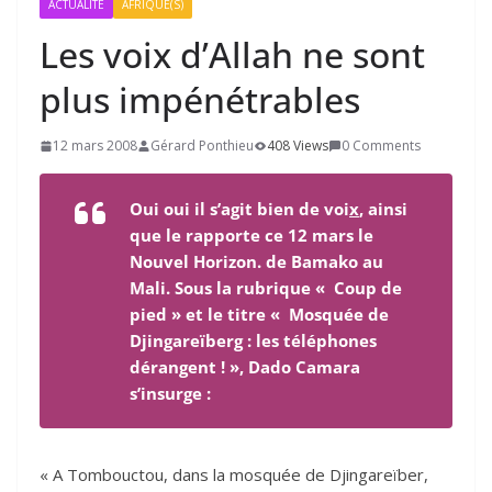
ACTUALITÉ
AFRIQUE(S)
Les voix d’Allah ne sont
plus impénétrables
12 mars 2008
Gérard Ponthieu
408 Views
0 Comments
Oui oui il s’agit bien de voi
x
, ainsi
que le rapporte ce 12 mars le
Nouvel Horizon
. de Bamako au
Mali. Sous la rubrique « Coup de
pied » et le titre « Mosquée de
Djingareïberg : les téléphones
dérangent ! », Dado Camara
s’insurge :
« A Tombouctou, dans la mosquée de Djingareïber,