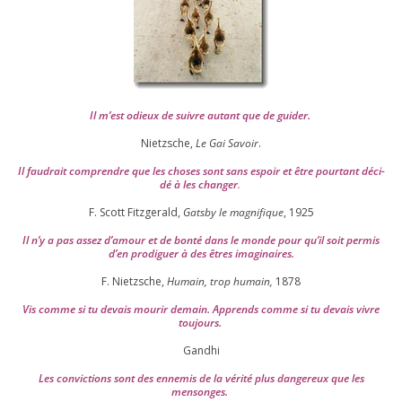
Il m’est odieux de suivre autant que de gui­der
.
Nietzsche,
Le Gai Savoir
.
Il fau­drait com­prendre que les choses sont sans espoir et être pour­tant déci­
dé à les chan­ger
.
F. Scott Fitzgerald,
Gatsby le magni­fique
,
1925
Il n’y a pas assez d’a­mour et de bon­té dans le monde pour qu’il soit per­mis
d’en pro­di­guer à des êtres imaginaires.
F. Nietzsche,
Humain, trop humain,
1878
Vis comme si tu devais mou­rir demain. Apprends comme si tu devais vivre
toujours.
Gandhi
Les convic­tions sont des enne­mis de la véri­té plus dan­ge­reux que les
mensonges.