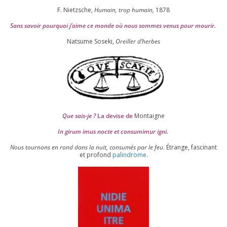
F. Nietzsche,
Humain, trop humain,
1878
Sans savoir pour­quoi j’aime ce monde où nous sommes venus pour mourir.
Natsume Soseki,
Oreiller d’herbes
Que sais-je ?
La devise de
Montaigne
In girum imus nocte et consu­mi­mur igni.
Nous tour­nons en rond dans la nuit, consu­més par le feu.
Étrange, fas­ci­nant
et pro­fond
palin­drome
.