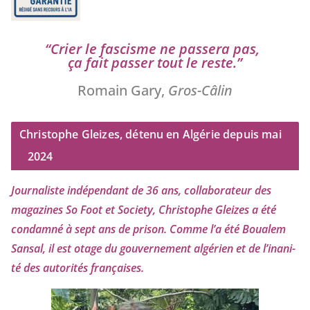
“
Crier le fas­cisme ne pas­se­ra pas,
ça fait pas­ser tout le reste.”
Romain Gary,
Gros-Câlin
Christophe Gleizes, détenu en Algérie depuis mai
2024
Journaliste indé­pen­dant de
36
ans, col­la­bo­ra­teur des
maga­zines So Foot et Society, Christophe Gleizes
a été
condam­né à sept ans de pri­son. Comme l’a été Boualem
Sansal, il est otage du gou­ver­ne­ment algé­rien et de l’i­na­ni­
té des auto­ri­tés françaises.