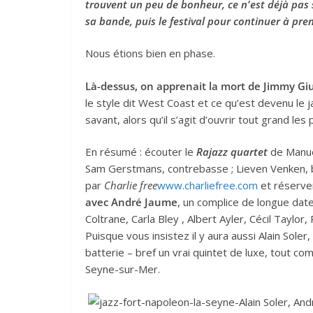
trouvent un peu de bonheur, ce n'est déjà pas s
sa bande, puis le festival pour continuer à pren
Nous étions bien en phase.
Là-dessus, on apprenait la mort de Jimmy Giu
le style dit West Coast et ce qu’est devenu le ja
savant, alors qu’il s’agit d’ouvrir tout grand les
En résumé : écouter le
Rajazz quartet
de Manue
Sam Gerstmans, contrebasse ; Lieven Venken, ba
par
Charlie free
www.charliefree.com
et réserver
avec André Jaume
, un complice de longue dat
Coltrane, Carla Bley , Albert Ayler, Cécil Taylor
Puisque vous insistez il y aura aussi Alain Soler
batterie – bref un vrai quintet de luxe, tout com
Seyne-sur-Mer.