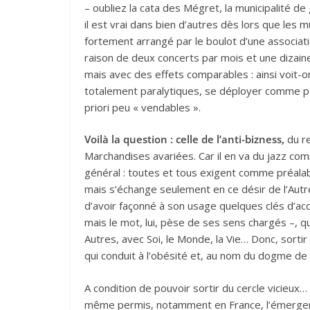
– oubliez la cata des Mégret, la municipalité 
il est vrai dans bien d’autres dès lors que les 
fortement arrangé par le boulot d’une associat
raison de deux concerts par mois et une dizaine
mais avec des effets comparables : ainsi voit-on
totalement paralytiques, se déployer comme p
priori peu « vendables ».
Voilà la question : celle de l’anti-bizness,
du re
Marchandises avariées. Car il en va du jazz c
général : toutes et tous exigent comme préalab
mais s’échange seulement en ce désir de l’Autre
d’avoir façonné à son usage quelques clés d’acc
mais le mot, lui, pèse de ses sens chargés –, qu
Autres, avec Soi, le Monde, la Vie… Donc, sor
qui conduit à l’obésité et, au nom du dogme de 
A condition de pouvoir sortir du cercle vicieux…
même permis, notamment en France, l’émergen