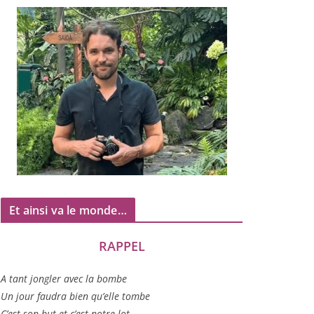
Et ainsi va le monde…
RAPPEL
A tant jon­gler avec la bombe
Un jour fau­dra bien qu’elle tombe
C’est son but et c’est notre lot…