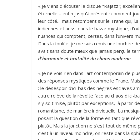
« Je viens d'écouter le disque "Rajazz"; excelle
éternelle – enfin jusqu'à présent : comment jo
leur côté… mais retombent sur le Trane qui, lui 
indiennes et aussi dans le bazar mystique, d'o
nuances qui comptent, certes, dans l'univers 
Dans la foulée, je me suis remis une louchée de T
avait sans doute mieux que jamais perçu le terr
d'harmonie et brutalité du chaos moderne
.
« Je ne vois rien dans l'art contemporain de plu
des réponses mystiques comme le Trane. Mais c'e
: le désespoir d'ici-bas des nègres esclaves a
autre relève de la révolte face au chaos d'ici-ba
s'y soit mise, plutôt par exceptions, à partir de
romantisme, de manière individuelle. La musique
posant la question de la forme en tant que révol
plutôt. Mais la jonction ne s'est tout de même 
c'est à un niveau moindre, on reste dans la sph