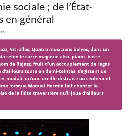
e sociale ; de l’État-
 en général
nts
Jazz, Vitrolles. Quatre musiciens belges, donc un
 selon le carré magique alto- piano- basse-
 nom de Rajazz, fruit d’un accouplement de ragas
 d’ailleurs toute en demi-teintes, s’agissant de
 et modale qu’une oreille distraite ou seulement
ême lorsque Manuel Hermia fait chanter le
sé de la flûte traversière qu’il joue d’ailleurs