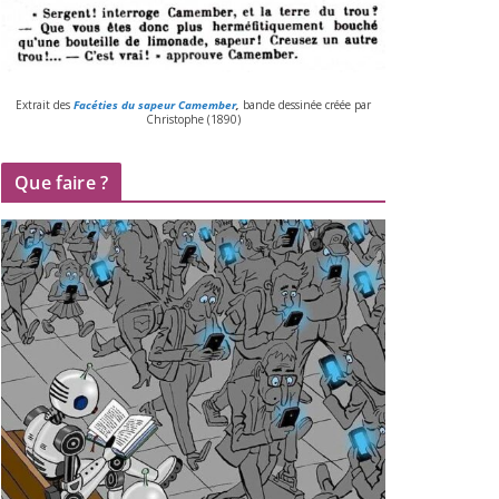
Extrait des
Facéties du sapeur Camember
,
bande des­si­née créée par
Christophe (
1890
)
Que faire ?