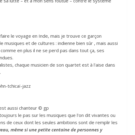
de sa lutte – et à mon sens foutue – contre le système
faire le voyage en Inde, mais je trouve ce garçon
e musiques et de cultures : indienne bien sûr , mais aussi
 comme en plus il ne se perd pas dans tout ça, ses
endues.
tes, chaque musicien de son quartet est à l'aise dans
.
 est aussi chanteur © gp
toujours le pas sur les musiques que l'on dit vivantes ou
ns de ceux dont les seules ambitions sont de remplir les
iveau, même si une petite centaine de personnes y