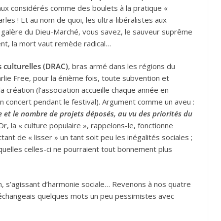
aux considérés comme des boulets à la pratique «
es ! Et au nom de quoi, les ultra-libéralistes aux
 galère du Dieu-Marché, vous savez, le sauveur suprême
nt, la mort vaut remède radical…
s culturelles (DRAC)
, bras armé dans les régions du
lie Free, pour la énième fois, toute subvention et
a création (l’association accueille chaque année en
n concert pendant le festival). Argument comme un aveu :
 et le nombre de projets déposés, au vu des priorités du
Or, la « culture populaire », rappelons-le, fonctionne
t de « lisser » un tant soit peu les inégalités sociales ;
quelles celles-ci ne pourraient tout bonnement plus
in, s’agissant d’harmonie sociale… Revenons à nos quatre
’échangeais quelques mots un peu pessimistes avec