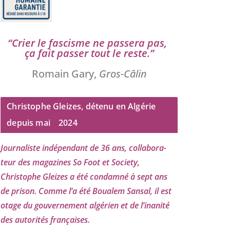
“
Crier le fas­cisme ne pas­se­ra pas,
ça fait pas­ser tout le reste.”
Romain Gary,
Gros-Câlin
Christophe Gleizes, détenu en Algérie
depuis mai
2024
Journaliste indé­pen­dant de
36
ans, col­la­bo­ra­
teur des maga­zines So Foot et Society,
Christophe Gleizes
a été condam­né à sept ans
de pri­son. Comme l’a été Boualem Sansal, il est
otage du gou­ver­ne­ment algé­rien et de l’i­na­ni­té
des auto­ri­tés françaises.