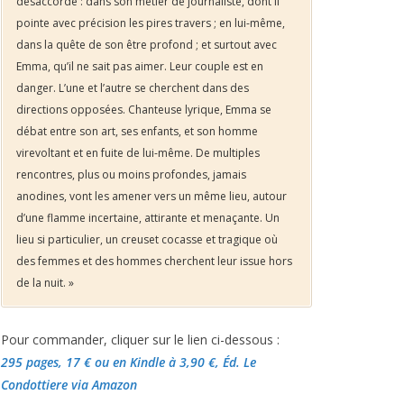
désaccordé : dans son métier de journaliste, dont il
pointe avec précision les pires travers ; en lui-même,
dans la quête de son être profond ; et surtout avec
Emma, qu’il ne sait pas aimer. Leur couple est en
danger. L’une et l’autre se cherchent dans des
directions opposées. Chanteuse lyrique, Emma se
débat entre son art, ses enfants, et son homme
virevoltant et en fuite de lui-même. De multiples
rencontres, plus ou moins profondes, jamais
anodines, vont les amener vers un même lieu, autour
d’une flamme incertaine, attirante et menaçante. Un
lieu si particulier, un creuset cocasse et tragique où
des femmes et des hommes cherchent leur issue hors
de la nuit. »
Pour commander, cliquer sur le lien ci-dessous :
295 pages, 17 €
ou en Kindle à 3,90 €
, Éd. Le
Condottiere via Amazon