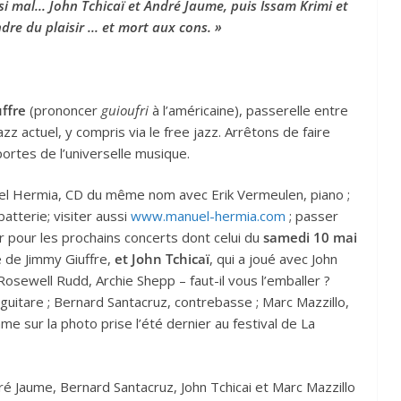
i mal... John Tchicaï et André Jaume, puis Issam Krimi et
dre du plaisir ... et mort aux cons. »
ffre
(prononcer
guioufri
à l’américaine), passerelle entre
zz actuel, y compris via le free jazz. Arrêtons de faire
 portes de l’universelle musique.
l Hermia, CD du même nom avec Erik Vermeulen, piano ;
tterie; visiter aussi
www.manuel-hermia.com
; passer
 pour les prochains concerts dont celui du
samedi 10 mai
e de Jimmy Giuffre,
et John Tchicaï
, qui a joué avec John
, Rosewell Rudd, Archie Shepp – faut-il vous l’emballer ?
, guitare ; Bernard Santacruz, contrebasse ; Marc Mazzillo,
me sur la photo prise l’été dernier au festival de La