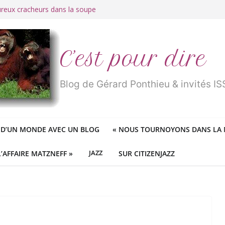
ureux cracheurs dans la soupe
 d’une longue et belle vie
traité de « blanc de merde » !
r des mondes » ou «
1984
» ?
 des féministes idéologiques
C’est pour dire
Blog de Gérard Ponthieu & invités 
 D’UN MONDE AVEC UN BLOG
«
NOUS TOURNOYONS DANS LA N
L’AFFAIRE MATZNEFF »
JAZZ
SUR CITIZENJAZZ