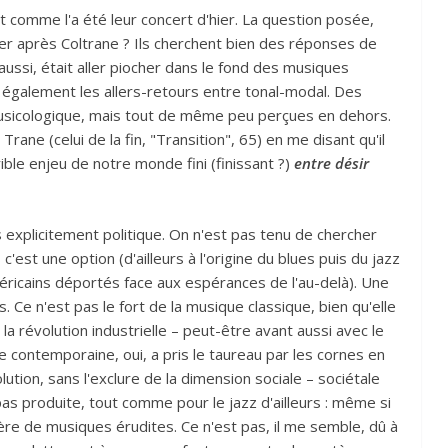
nt comme l'a été leur concert d'hier. La question posée,
uer après Coltrane ? Ils cherchent bien des réponses de
aussi, était aller piocher dans le fond des musiques
ù également les allers-retours entre tonal-modal. Des
musicologique, mais tout de même peu perçues en dehors.
rane (celui de la fin, "Transition", 65) en me disant qu'il
ible enjeu de notre monde fini (finissant ?)
entre désir
s explicitement politique. On n'est pas tenu de chercher
st une option (d'ailleurs à l'origine du blues puis du jazz
méricains déportés face aux espérances de l'au-delà). Une
s. Ce n'est pas le fort de la musique classique, bien qu'elle
 la révolution industrielle – peut-être avant aussi avec le
 contemporaine, oui, a pris le taureau par les cornes en
ution, sans l'exclure de la dimension sociale – sociétale
pas produite, tout comme pour le jazz d'ailleurs : même si
ère de musiques érudites. Ce n'est pas, il me semble, dû à