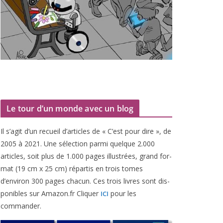
Le tour d’un monde avec un blog
Il s’agit d’un recueil d’ar­ticles de « C’est pour dire », de
2005
à
2021
. Une sélec­tion par­mi quelque
2
.
000
articles, soit plus de
1
.
000
pages illus­trées, grand for­
mat (
19
cm x
25
cm) répar­tis en trois tomes
d’environ
300
pages cha­cun. Ces trois livres sont dis­
po­nibles sur Amazon​.fr Cliquer
pour les
ICI
commander.