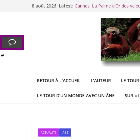
Passer
8 août 2026
Latest:
Cannes. La Palme d’Or des vale
au
Raoul Vaneigem, mort des suites
contenu
Racisme. Moi, Picard-Marseillais 
Aldous
George : « Le meilleu
&
«
Le patriarcat », bouc émissaire
RETOUR À L’ACCUEIL
L’AUTEUR
LE TOUR
LE TOUR D’UN MONDE AVEC UN ÂNE
SUR « 
ACTUALITÉ
JAZZ