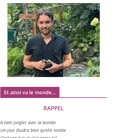
Et ainsi va le monde…
RAPPEL
A tant jon­gler avec la bombe
Un jour fau­dra bien qu’elle tombe
C’est son but et c’est notre lot…