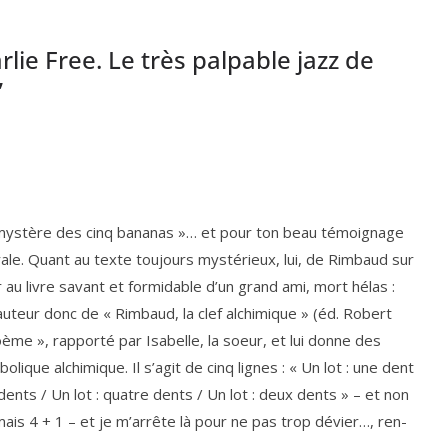
rlie Free. Le très palpable jazz de
”
 « mys­tère des cinq bana­nas »… et pour ton beau témoi­gnage
ale. Quant au texte tou­jours mys­té­rieux, lui, de Rimbaud sur
r au livre savant et for­mi­dable d’un grand ami, mort hélas :
auteur donc de « Rimbaud, la clef alchi­mique » (éd. Robert
oème », rap­por­té par Isabelle, la soeur, et lui donne des
o­lique alchi­mique. Il s’a­git de cinq lignes : « Un lot : une dent
s dents /​ Un lot : quatre dents /​ Un lot : deux dents » – et non
 mais
4
+
1
– et je m’ar­rête là pour ne pas trop dévier…, ren­