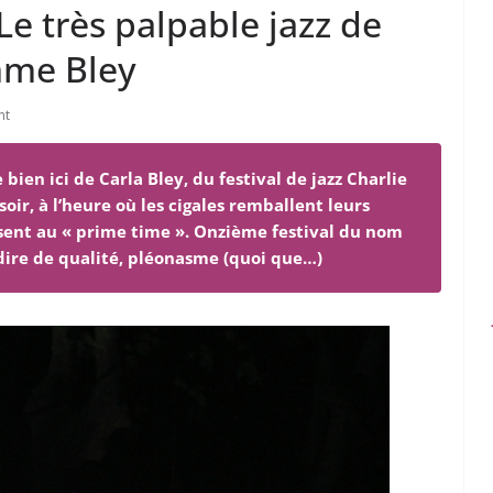
 Le très palpable jazz de
mme Bley
nt
 bien ici de Carla Bley, du festival de jazz Charlie
soir, à l’heure où les cigales remballent leurs
ssent au « prime time ». Onzième festival du nom
à-dire de qualité, pléonasme (quoi que…)