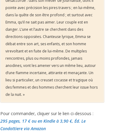
désaccordé : dans son métier de journaliste, dont il
pointe avec précision les pires travers ; en lui-même,
dans la quête de son être profond ; et surtout avec
Emma, qu’il ne sait pas aimer. Leur couple est en
danger. L’une et l’autre se cherchent dans des
directions opposées. Chanteuse lyrique, Emma se
débat entre son art, ses enfants, et son homme
virevoltant et en fuite de lui-même. De multiples
rencontres, plus ou moins profondes, jamais
anodines, vont les amener vers un même lieu, autour
d’une flamme incertaine, attirante et menaçante. Un
lieu si particulier, un creuset cocasse et tragique où
des femmes et des hommes cherchent leur issue hors
de la nuit. »
Pour commander, cliquer sur le lien ci-dessous :
295 pages, 17 €
ou en Kindle à 3,90 €
, Éd. Le
Condottiere via Amazon