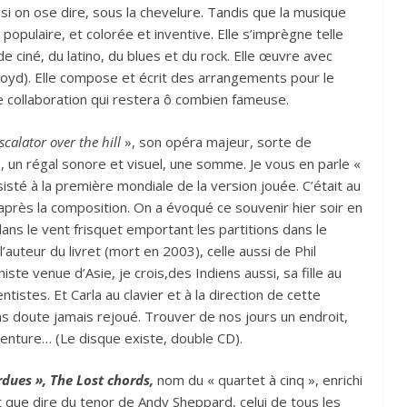
si on ose dire, sous la chevelure. Tandis que la musique
opulaire, et colorée et inventive. Elle s’imprègne telle
ciné, du latino, du blues et du rock. Elle œuvre avec
oyd). Elle compose et écrit des arrangements pour le
e collaboration qui restera ô combien fameuse.
scalator over the hill
», son opéra majeur, sorte de
 un régal sonore et visuel, une somme. Je vous en parle «
isté à la première mondiale de la version jouée. C’était au
 après la composition. On a évoqué ce souvenir hier soir en
 dans le vent frisquet emportant les partitions dans le
’auteur du livret (mort en 2003), celle aussi de Phil
ste venue d’Asie, je crois,des Indiens aussi, sa fille au
istes. Et Carla au clavier et à la direction de cette
ans doute jamais rejoué. Trouver de nos jours un endroit,
enture… (Le disque existe, double CD).
erdues », The Lost chords,
nom du « quartet à cinq », enrichi
t que dire du tenor de Andy Sheppard, celui de tous les