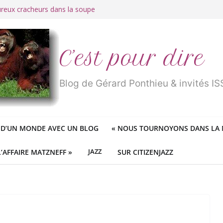
ureux cracheurs dans la soupe
 d’une longue et belle vie
traité de « blanc de merde » !
r des mondes » ou «
1984
» ?
 des féministes idéologiques
C’est pour dire
Blog de Gérard Ponthieu & invités 
 D’UN MONDE AVEC UN BLOG
«
NOUS TOURNOYONS DANS LA N
L’AFFAIRE MATZNEFF »
JAZZ
SUR CITIZENJAZZ