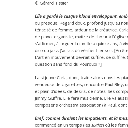
© Gérard Tissier
Elle a gardé le casque blond enveloppant, em
ou presque. Regard doux, profond jusqu’au noi
ténacité de femme, ardeur de la créatrice. Carla,
de piano, organiste, maître de chœur à l’église
s’affirmer, à larguer la famille à quinze ans, à 
dico du jazz. J’aurais dû vérifier hier soir. [Ar
L’art en mouvement devrait suffire, se suffire. 
question sans fond du Pourquoi ?]
La si jeune Carla, donc, traîne alors dans les p
vendeuse de cigarettes, rencontre Paul Bley, un 
et plein d’idées, de désirs, de notes. Ses comp
Jimmy Giuffre. Elle fera musicienne. Elle va aussi
composer’s orchestra association) à Paul, dont 
Bref, comme diraient les impatients, et la mus
commencé en un temps (les
sixties
) où les fem