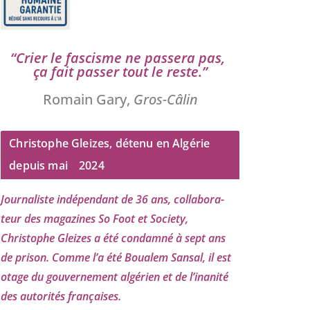
“
Crier le fas­cisme ne pas­se­ra pas,
ça fait pas­ser tout le reste.”
Romain Gary,
Gros-Câlin
Christophe Gleizes, détenu en Algérie
depuis mai
2024
Journaliste indé­pen­dant de
36
ans, col­la­bo­ra­
teur des maga­zines So Foot et Society,
Christophe Gleizes
a été condam­né à sept ans
de pri­son. Comme l’a été Boualem Sansal, il est
otage du gou­ver­ne­ment algé­rien et de l’i­na­ni­té
des auto­ri­tés françaises.