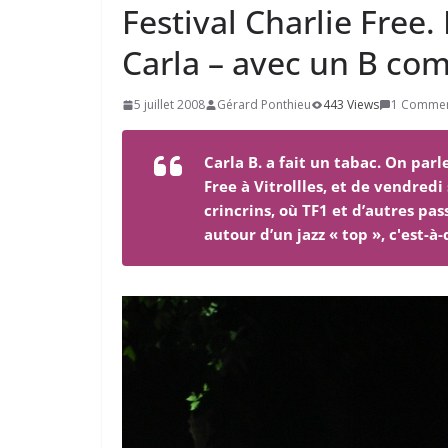
Festival Charlie Free.
Carla – avec un B co
5 juillet 2008
Gérard Ponthieu
443 Views
1 Comme
Carla B. a fait un tabac. On parle
Free à Vitrollles, et de vendredi 
crincrins, où TF1 et d’autres pa
autour d’un jazz « top », c'est-