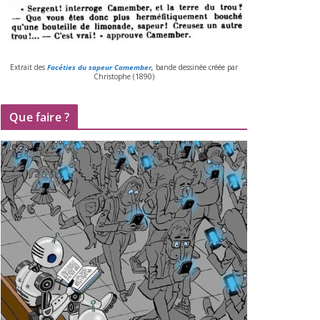
Extrait des
Facéties du sapeur Camember
,
bande des­si­née créée par
Christophe (
1890
)
Que faire ?