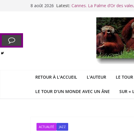
Passer
8 août 2026
Latest:
Cannes. La Palme d’Or des vale
au
Raoul Vaneigem, mort des suites
contenu
Racisme. Moi, Picard-Marseillais 
Aldous
George : « Le meilleu
&
«
Le patriarcat », bouc émissaire
RETOUR À L’ACCUEIL
L’AUTEUR
LE TOUR
LE TOUR D’UN MONDE AVEC UN ÂNE
SUR « 
ACTUALITÉ
JAZZ