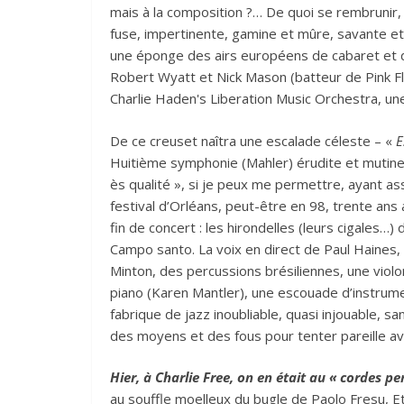
mais à la composition ?… De quoi se rembrunir, 
fuse, impertinente, gamine et mûre, savante et p
une éponge des airs européens de cabaret et de 
Robert Wyatt et Nick Mason (batteur de Pink Fl
Charlie Haden's Liberation Music Orchestra, un
De ce creuset naîtra une escalade céleste – «
E
Huitième symphonie (Mahler) érudite et mutine,
ès qualité », si je peux me permettre, ayant ass
festival d’Orléans, peut-être en 98, trente ans
fin de concert : les hirondelles (leurs cigales…)
Campo santo. La voix en direct de Paul Haines, l
Minton, des percussions brésiliennes, une violoni
piano (Karen Mantler), une escouade d’instrument
fabrique de jazz inoubliable, quasi injouable, s
des moyens et des fous pour tenter pareille av
Hier, à Charlie Free, on en était au « cordes p
au souffle moelleux du bugle de Paolo Fresu, E