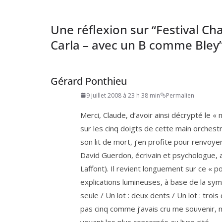
Une réflexion sur “
Festival Cha
Carla – avec un B comme Bley
Gérard Ponthieu
9 juillet 2008 à 23 h 38 min
Permalien
Merci, Claude, d’a­voir ain­si décryp­té le
sur les cinq doigts de cette main orches­tr
son lit de mort, j’en pro­fite pour ren­voye
David Guerdon, écri­vain et psy­cho­logue, 
Laffont). Il revient lon­gue­ment sur ce « p
expli­ca­tions lumi­neuses, à base de la sym­b
seule /​ Un lot : deux dents /​ Un lot : troi
pas cinq comme j’a­vais cru me sou­ve­nir,
voyant les plus concer­nés au livre cité.