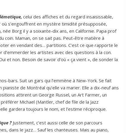
blématique,
celui des affiches et du regard insaisissable,
r où s’engouffrent en mystère timidité présupposée,
 née Borg il y a soixante-dix ans, en Californie. Papa prof
 du coin. Maman, on se sait pas. Peut-être matière à
vivoter en vendant des… partitions. C’est ce que rapporte le
rêter d’emmerder les artistes avec des questions à la con.
Oui et non. Besoin de savoir d’où « ça vient », de sonder la
ianos-bars. Suit un gars qui l’emmène à New-York. Se fait
pianiste de Montréal qu’elle va marier. Elle a dix-neuf ans
ositions attirent un George Russel, un Art Farmer, un
 préférer Michael (Mantler, chef de file de la Jazz
elle gardera toujours le nom, et l’estime réciproque.
ique ?
Justement, c’est aussi celle de son parcours
mes, dans le jazz… Sauf les chanteuses. Mais au piano,