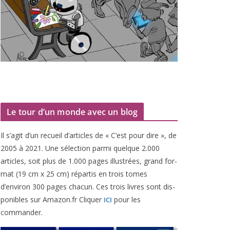
Le tour d’un monde avec un blog
Il s’agit d’un recueil d’ar­ticles de « C’est pour dire », de
2005
à
2021
. Une sélec­tion par­mi quelque
2
.
000
articles, soit plus de
1
.
000
pages illus­trées, grand for­
mat (
19
cm x
25
cm) répar­tis en trois tomes
d’environ
300
pages cha­cun. Ces trois livres sont dis­
po­nibles sur Amazon​.fr Cliquer
pour les
ICI
commander.