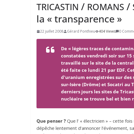
/​
/​
TRICASTIN
ROMANS
la « transparence »
22 juillet 2008
Gérard Ponthieu
404 Views
0 Comm
De « légères traces de contamin
constatées vendredi soir sur 15 
travaillé sur le site de la centr
été faite ce lundi 21 par EDF. C
d'uranium enregistrées sur des 
sur-Isère (Drôme) et Socatri au T
derniers jours les sites de Trica
nucléaire se trouve bel et bien 
Que penser ?
Que l’ « électricien » – cette fois
dépêche lentement d’annoncer l’événement, sacrif