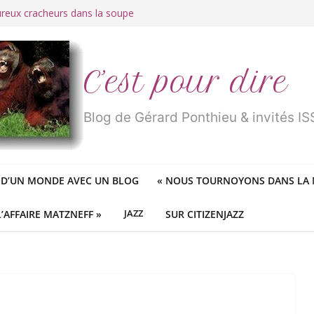
ureux cracheurs dans la soupe
 d’une longue et belle vie
traité de « blanc de merde » !
r des mondes » ou «
1984
» ?
 des féministes idéologiques
C’est pour dire
Blog de Gérard Ponthieu & invités 
 D’UN MONDE AVEC UN BLOG
«
NOUS TOURNOYONS DANS LA N
L’AFFAIRE MATZNEFF »
JAZZ
SUR CITIZENJAZZ