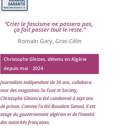
“
Crier le fas­cisme ne pas­se­ra pas,
ça fait pas­ser tout le reste.”
Romain Gary,
Gros-Câlin
Christophe Gleizes, détenu en Algérie
depuis mai
2024
Journaliste indé­pen­dant de
36
ans, col­la­bo­ra­
teur des maga­zines So Foot et Society,
Christophe Gleizes
a été condam­né à sept ans
de pri­son. Comme l’a été Boualem Sansal, il est
otage du gou­ver­ne­ment algé­rien et de l’i­na­ni­té
des auto­ri­tés françaises.