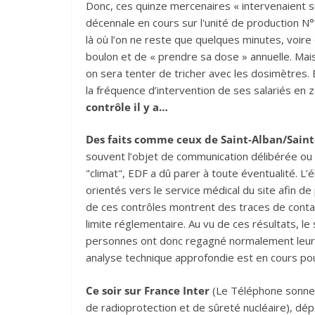
Donc, ces quinze mercenaires « intervenaient su
décennale en cours sur l'unité de production N°2
là où l’on ne reste que quelques minutes, voir
boulon et de « prendre sa dose » annuelle. Mais
on sera tenter de tricher avec les dosimètres. 
la fréquence d’intervention de ses salariés en
contrôle il y a…
Des faits comme ceux de Saint-Alban/Saint
souvent l’objet de communication délibérée ou 
"climat", EDF a dû parer à toute éventualité. L’él
orientés vers le service médical du site afin 
de ces contrôles montrent des traces de contam
limite réglementaire. Au vu de ces résultats, le s
personnes ont donc regagné normalement leur do
analyse technique approfondie est en cours pour
Ce soir sur France Inter
(Le Téléphone sonne)
de radioprotection et de sûreté nucléaire), dé