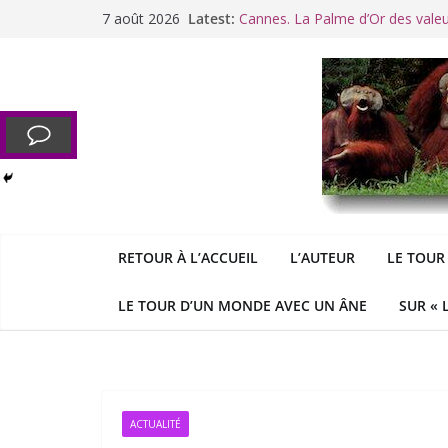
Passer
7 août 2026
Latest:
Cannes. La Palme d’Or des vale
au
Raoul Vaneigem, mort des suites
contenu
Racisme. Moi, Picard-Marseillais 
Aldous
George : « Le meilleu
&
«
Le patriarcat », bouc émissaire
RETOUR À L’ACCUEIL
L’AUTEUR
LE TOUR
LE TOUR D’UN MONDE AVEC UN ÂNE
SUR « 
ACTUALITÉ