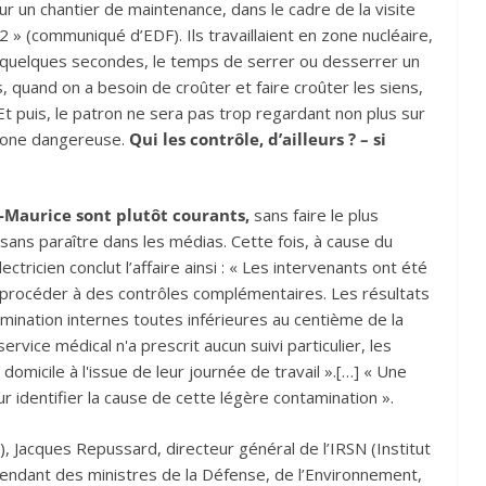
r un chantier de maintenance, dans le cadre de la visite
 » (communiqué d’EDF). Ils travaillaient en zone nucléaire,
e quelques secondes, le temps de serrer ou desserrer un
, quand on a besoin de croûter et faire croûter les siens,
Et puis, le patron ne sera pas trop regardant non plus sur
 zone dangereuse.
Qui les contrôle, d’ailleurs ? – si
-Maurice sont plutôt courants,
sans faire le plus
sans paraître dans les médias. Cette fois, à cause du
ectricien conclut l’affaire ainsi : « Les intervenants ont été
de procéder à des contrôles complémentaires. Les résultats
ination internes toutes inférieures au centième de la
ervice médical n'a prescrit aucun suivi particulier, les
micile à l'issue de leur journée de travail ».[…] « Une
 identifier la cause de cette légère contamination ».
, Jacques Repussard, directeur général de l’IRSN (Institut
pendant des ministres de la Défense, de l’Environnement,