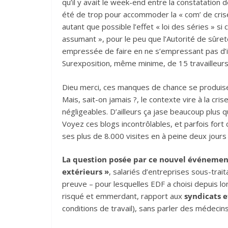
qu’il y avait le week-end entre la constatation d
été de trop pour accommoder la « com’ de cris
autant que possible l’effet « loi des séries » si 
assumant », pour le peu que l’Autorité de sûreté 
empressée de faire en ne s’empressant pas d’in
Surexposition, même minime, de 15 travailleurs
Dieu merci, ces manques de chance se produisent
Mais, sait-on jamais ?, le contexte vire à la cr
négligeables. D’ailleurs ça jase beaucoup plus
Voyez ces blogs incontrôlables, et parfois fort
ses plus de 8.000 visites en à peine deux jours 
La question posée par ce nouvel événement 
extérieurs »
, salariés d’entreprises sous-tra
preuve – pour lesquelles EDF a choisi depuis l
risqué et emmerdant, rapport aux
syndicats 
conditions de travail), sans parler des médecins