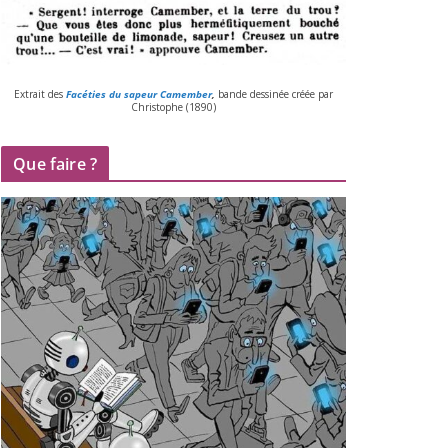
Extrait des
Facéties du sapeur Camember
,
bande des­si­née créée par
Christophe (
1890
)
Que faire ?