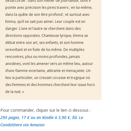
désaccordé : dans son métier de journaliste, dont il
pointe avec précision les pires travers ; en lui-même,
dans la quête de son être profond ; et surtout avec
Emma, qu’il ne sait pas aimer. Leur couple est en
danger. L’une et l’autre se cherchent dans des
directions opposées. Chanteuse lyrique, Emma se
débat entre son art, ses enfants, et son homme
virevoltant et en fuite de lui-même. De multiples
rencontres, plus ou moins profondes, jamais
anodines, vont les amener vers un même lieu, autour
d’une flamme incertaine, attirante et menaçante. Un
lieu si particulier, un creuset cocasse et tragique où
des femmes et des hommes cherchent leur issue hors
de la nuit. »
Pour commander, cliquer sur le lien ci-dessous :
295 pages, 17 €
ou en Kindle à 3,90 €
, Éd. Le
Condottiere via Amazon