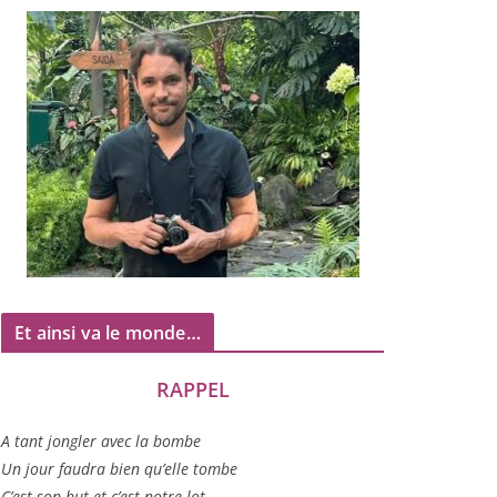
Et ainsi va le monde…
RAPPEL
A tant jon­gler avec la bombe
Un jour fau­dra bien qu’elle tombe
C’est son but et c’est notre lot…