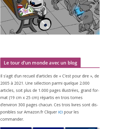
Le tour d’un monde avec un blog
Il s’agit d’un recueil d’ar­ticles de « C’est pour dire », de
2005
à
2021
. Une sélec­tion par­mi quelque
2
.
000
articles, soit plus de
1
.
000
pages illus­trées, grand for­
mat (
19
cm x
25
cm) répar­tis en trois tomes
d’environ
300
pages cha­cun. Ces trois livres sont dis­
po­nibles sur Amazon​.fr Cliquer
pour les
ICI
commander.