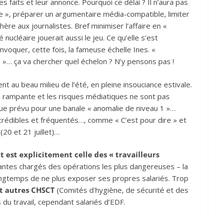
es faits et leur annonce. Pourquoi ce délai ? Il n’aura pas
e », préparer un argumentaire média-compatible, limiter
chère aux journalistes. Bref minimiser l’affaire en «
nucléaire jouerait aussi le jeu. Ce qu’elle s’est
voquer, cette fois, la fameuse échelle Ines. «
 »… ça va chercher quel échelon ? N’y pensons pas !
 au beau milieu de l’été, en pleine insouciance estivale.
ise rampante et les risques médiatiques ne sont pas
 que prévu pour une banale « anomalie de niveau 1 »…
 crédibles et fréquentés…, comme « C’est pour dire » et
(20 et 21 juillet)…
est explicitement celle des « travailleurs
itantes chargés des opérations les plus dangereuses – la
ongtemps de ne plus exposer ses propres salariés. Trop
et autres CHSCT
(Comités d'hygiène, de sécurité et des
 du travail, cependant salariés d’EDF.