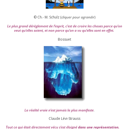
© Ch.- M. Schulz (
cli­quer pour agran­dir
)
Le plus grand dérè­gle­ment de l’es­prit, c’est de croire les choses parce qu’on
veut qu’elles soient, et non parce qu’on a vu qu’elles sont en effet.
Bossuet
La réa­lité vraie n’est jamais la plus mani­feste
.
Claude Lévi-Strauss
Tout ce qui était direc­te­ment vécu s’est éloi­gné
dans une repré­sen­ta­tion.