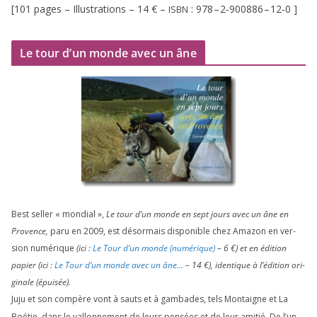
[
101
pages – Illustrations –
14
€ –
:
978
–
2
‑
900886
–
12
‑
0
]
ISBN
Le tour d’un monde avec un âne
Best sel­ler « mon­dial »,
Le tour d’un monde en sept jours avec un âne en
Provence,
paru en
2009
, est désor­mais dis­po­nible chez Amazon en ver­
sion numé­rique
(ici :
Le Tour d’un monde (numé­rique)
–
6
€) et en édi­tion
papier (ici :
Le Tour d’un monde avec un âne…
–
14
€), iden­tique à l’é­di­tion ori­
gi­nale (épui­sée).
Juju et son com­père vont à sauts et à gam­bades, tels Montaigne et La
Boétie, dans le val­lon­ne­ment de leurs pen­sées et de leur ami­tié. De l’un