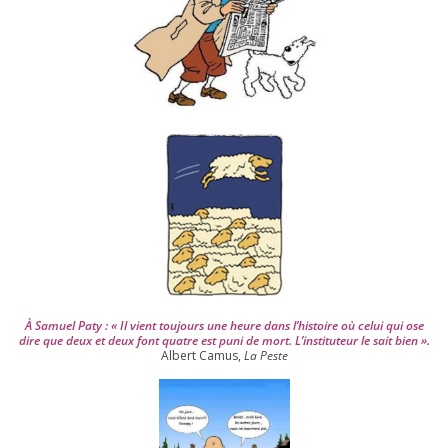
d
e
p
u
i
s
2
0
0
4
À Samuel Paty : « Il vient tou­jours une heure dans l’his­toire où celui qui ose
dire que deux et deux font quatre est puni de mort. L’instituteur le sait bien ».
Albert Camus,
La Peste