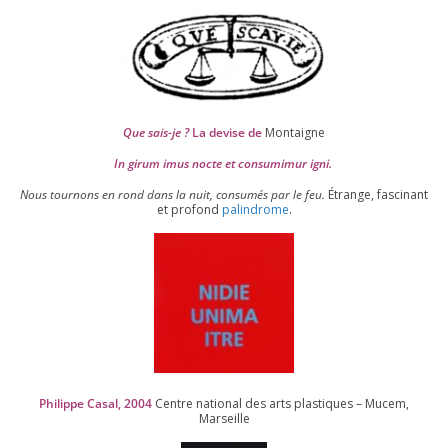
Que sais-je ?
La devise de
Montaigne
In girum imus nocte et consu­mi­mur igni.
Nous tour­nons en rond dans la nuit, consu­més par le feu.
Étrange, fas­ci­nant
et pro­fond
palin­drome
.
Philippe Casal,
2004
Centre natio­nal des arts plas­tiques – Mucem,
Marseille