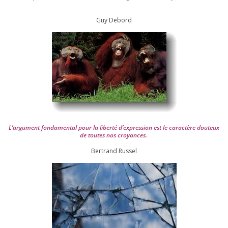
Guy Debord
L’argument fon­da­men­tal pour la liber­té d’expression est le carac­tère dou­teux
de toutes nos croyances.
Ber­trand Russel