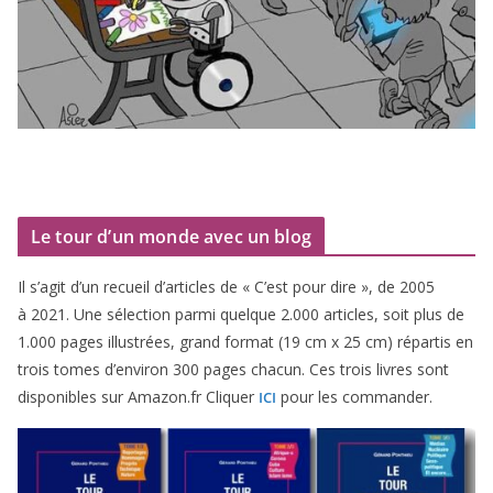
Le tour d’un monde avec un blog
Il s’agit d’un recueil d’ar­ticles de « C’est pour dire », de
2005
à
2021
. Une sélec­tion par­mi quelque
2
.
000
articles, soit plus de
1
.
000
pages illus­trées, grand for­mat (
19
cm x
25
cm) répar­tis en
trois tomes d’environ
300
pages cha­cun. Ces trois livres sont
dis­po­nibles sur Amazon​.fr Cliquer
pour les commander.
ICI