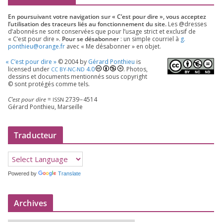
En pour­sui­vant votre navi­ga­tion sur « C’est pour dire », vous accep­tez
l’utilisation des tra­ceurs liés au fonc­tion­ne­ment du site.
Les @dresses
d’a­bon­nés ne sont conser­vées que pour l’u­sage strict et exclu­sif de
« C’est pour dire ».
Pour se désa­bon­ner
: un simple cour­riel à
g.​
ponthieu@​orange.​fr
avec « Me désa­bon­ner » en objet.
«
C’est pour dire »
©
2004
by
Gérard Ponthieu
is
licen­sed under
4
.
0
. Photos,
CC
BY-NC-ND
des­sins et docu­ments men­tion­nés sous copy­right
© sont pro­té­gés comme tels.
C’est pour dire
=
2739
–
4514
ISSN
Gérard Ponthieu, Marseille
Traducteur
Powered by
Translate
Archives