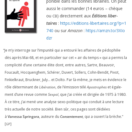
po­nible dans les bonnes librai­ries. On peut
aus­si le com­man­der (
14
euros – chèque
ou
) direc­te­ment aux
Éditions liber­
CB
taires
:
https://​edi​tions​-liber​taires​.org/​?​p​=​
1
740
ou sur
Amazon
:
https://​amzn​.to/​
3
​X​I​o​
dzr
“
Je m’y inter­roge sur l’impunité qui a entou­ré les affaires de pédo­phi­lie
dès après Mai-
68
, et en par­ti­cu­lier sur cet « air du temps » qui a per­mis la
com­pli­ci­té d’une cer­taine élite dont, entre autres, Sartre, Beauvoir,
Foucault, Hocquenghem, Schérer, Duvert, Sollers, Cohn-Bendit, Pivot,
Finkielkraut, Bruckner, July… et Dolto. Par là-même, je mets en évi­dence le
rôle déter­mi­nant de
Libération
, de l’émission télé
Apostrophes
et éga­le­
ment d’une revue comme
Sexpol
, que j’ai créée et diri­gée de
1975
à
1980
.
À ce titre, j’ai mené une ana­lyse sexo-poli­tique qui conduit à une lec­ture
très actuelle de notre socié­té. Bien sûr, ces pages sont dédiées
à
Vanessa Springora
, auteure du
Consentement
, qui a ouvert la brèche.”
[
]
GP