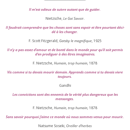
Il m’est odieux de suivre autant que de gui­der
.
Nietzsche,
Le Gai Savoir
.
Il fau­drait com­prendre que les choses sont sans espoir et être pour­tant déci­
dé à les chan­ger
.
F. Scott Fitzgerald,
Gatsby le magni­fique
,
1925
Il n’y a pas assez d’a­mour et de bon­té dans le monde pour qu’il soit per­mis
d’en pro­di­guer à des êtres imaginaires.
F. Nietzsche,
Humain, trop humain,
1878
Vis comme si tu devais mou­rir demain. Apprends comme si tu devais vivre
toujours.
Gandhi
Les convic­tions sont des enne­mis de la véri­té plus dan­ge­reux que les
mensonges.
F. Nietzsche,
Humain, trop humain,
1878
Sans savoir pour­quoi j’aime ce monde où nous sommes venus pour mourir.
Natsume Soseki,
Oreiller d’herbes