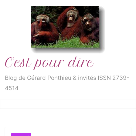
Passer
au
contenu
C’est pour dire
Blog de Gérard Ponthieu & invités ISSN 2739-
4514