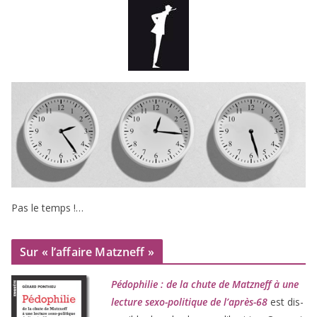
Pas le temps !…
Sur « l’affaire Matzneff »
Pédophilie : de la chute de Matzneff à une
lec­ture sexo-poli­tique de l’après-
68
est dis­