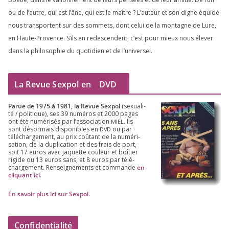
ou de l’autre, qui est l’âne, qui est le maître ? L’auteur et son digne équi­dé
nous trans­portent sur des som­mets, dont celui de la mon­tagne de Lure,
en Haute-Provence. S’ils en redes­cendent, c’est pour mieux nous éle­ver
dans la phi­lo­so­phie du quo­ti­dien et de l’universel.
La Revue Sexpol en
DVD
Parue de
1975
à
1981
, la Revue Sex­pol
(sexua­li­
té /​ poli­tique), ses
39
numé­ros et
2000
pages
ont été numé­ri­sés par l’as­so­cia­tion
. Ils
MIEL
sont désor­mais dis­po­nibles en
ou par
DVD
télé­char­ge­ment, au prix coû­tant de la numé­ri­
sa­tion, de la dupli­ca­tion et des frais de port,
soit
17
euros avec jaquette cou­leur et boî­tier
rigide ou
13
euros sans, et
8
euros par télé­
char­ge­ment. Ren­sei­gne­ments et com­mande
en
cli­quant ici
.
En savoir plus ici sur Sexpol
.
Confidentialité