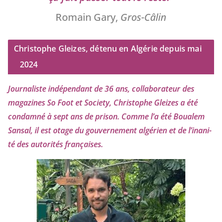
Romain Gary,
Gros-Câlin
Christophe Gleizes, détenu en Algérie depuis mai
2024
Journaliste indé­pen­dant de
36
ans, col­la­bo­ra­teur des
maga­zines So Foot et Society, Christophe Gleizes
a été
condam­né à sept ans de pri­son. Comme l’a été Boualem
Sansal, il est otage du gou­ver­ne­ment algé­rien et de l’i­na­ni­
té des auto­ri­tés françaises.