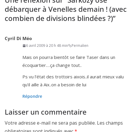
débarquer à Venelles demain ! (avec
combien de divisions blindées ?)
”
Cyril Di Méo
6 avril 2009 à 20 h 48 min
Permalien
Mais on pour­ra bien­tôt se faire Taser dans un
écoquartier.…ça change tout..
Ps vu l’é­tat des trot­toirs aixois..il aurait mieux valu
qu’il aille à Aix..on a besoin de lui
Répondre
Laisser un commentaire
Votre adresse e-mail ne sera pas publiée.
Les champs
obligatoires sont indiqués avec
*