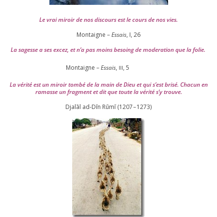
Le vrai miroir de nos dis­cours est le cours de nos vies.
Montaigne –
Essais
, I,
26
La sagesse a ses excez, et n’a pas moins besoing de mode­ra­tion que la folie.
Montaigne –
Essais
,
,
5
III
La véri­té est un miroir tom­bé de la main de Dieu et qui s’est bri­sé. Chacun en
ramasse un frag­ment et dit que toute la véri­té s’y trouve.
Djalāl ad-Dīn Rūmī (
1207
–
1273
)