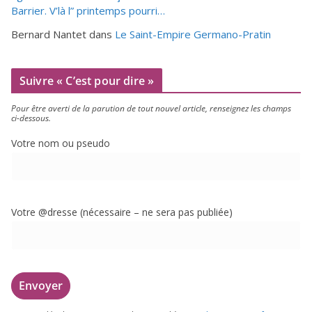
Barrier. V’là l” printemps pourri…
Bernard Nantet
dans
Le Saint-Empire Germano-Pratin
Suivre « C’est pour dire »
Pour être aver­ti de la paru­tion de tout nou­vel article, ren­sei­gnez les champs
ci-dessous.
Votre nom ou pseudo
Votre @dresse (néces­saire – ne sera pas publiée)