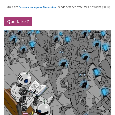
Extrait des
Facéties du sapeur Camember
,
bande des­si­née créée par Christophe (
1890
)
Que faire ?