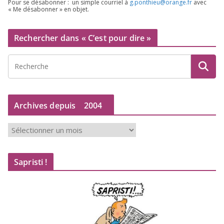
Pour se désa­bon­ner : un simple cour­riel à
g.​ponthieu@​orange.​fr
avec
« Me désa­bon­ner » en objet.
Rechercher dans « C’est pour dire »
Archives depuis
2004
A
r
c
Sapristi !
h
i
v
e
s