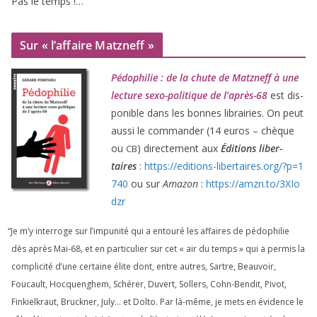
Pas le temps !…
Sur « l’affaire Matzneff »
Pédophilie : de la chute de Matzneff à une
lec­ture sexo-poli­tique de l’après-
68
est dis­
po­nible dans les bonnes librai­ries. On peut
aus­si le com­man­der (
14
euros – chèque
ou
) direc­te­ment aux
Éditions liber­
CB
taires
:
https://​edi​tions​-liber​taires​.org/​?​p​=​
1
740
ou sur
Amazon
:
https://​amzn​.to/​
3
​X​I​o​
dzr
“
Je m’y inter­roge sur l’impunité qui a entou­ré les affaires de pédo­phi­lie
dès après Mai-
68
, et en par­ti­cu­lier sur cet « air du temps » qui a per­mis la
com­pli­ci­té d’une cer­taine élite dont, entre autres, Sartre, Beauvoir,
Foucault, Hocquenghem, Schérer, Duvert, Sollers, Cohn-Bendit, Pivot,
Finkielkraut, Bruckner, July… et Dolto. Par là-même, je mets en évi­dence le