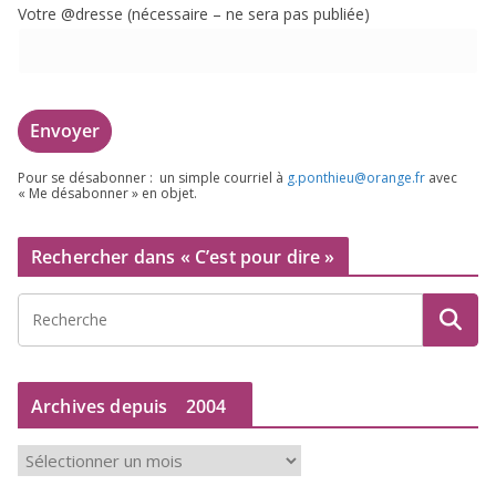
Votre @dresse (néces­saire – ne sera pas publiée)
Pour se désa­bon­ner : un simple cour­riel à
g.​ponthieu@​orange.​fr
avec
« Me désa­bon­ner » en objet.
Rechercher dans « C’est pour dire »
Archives depuis
2004
A
r