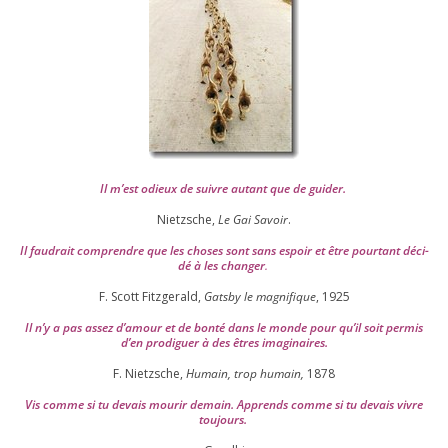
Il m’est odieux de suivre autant que de gui­der
.
Nietzsche,
Le Gai Savoir
.
Il fau­drait com­prendre que les choses sont sans espoir et être pour­tant déci­
dé à les chan­ger
.
F. Scott Fitzgerald,
Gatsby le magni­fique
,
1925
Il n’y a pas assez d’a­mour et de bon­té dans le monde pour qu’il soit per­mis
d’en pro­di­guer à des êtres imaginaires.
F. Nietzsche,
Humain, trop humain,
1878
Vis comme si tu devais mou­rir demain. Apprends comme si tu devais vivre
toujours.