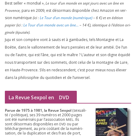
Best sel­ler « mon­dial »,
Le tour d’un monde en sept jours avec un âne en
Provence,
paru en
2009
, est désor­mais dis­po­nible chez Amazon en ver­
sion numé­rique
(ici :
Le Tour d’un monde (numé­rique)
–
6
€) et en édi­tion
papier (ici :
Le Tour d’un monde avec un âne…
–
14
€), iden­tique à l’é­di­tion ori­
gi­nale (épui­sée).
Juju et son com­père vont à sauts et à gam­bades, tels Montaigne et La
Boétie, dans le val­lon­ne­ment de leurs pen­sées et de leur ami­tié. De l’un
ou de l’autre, qui est l’âne, qui est le maître ? L’auteur et son digne équi­dé
nous trans­portent sur des som­mets, dont celui de la mon­tagne de Lure,
en Haute-Provence. S’ils en redes­cendent, c’est pour mieux nous éle­ver
dans la phi­lo­so­phie du quo­ti­dien et de l’universel.
La Revue Sexpol en
DVD
Parue de
1975
à
1981
, la Revue Sex­pol
(sexua­li­
té /​ poli­tique), ses
39
numé­ros et
2000
pages
ont été numé­ri­sés par l’as­so­cia­tion
. Ils
MIEL
sont désor­mais dis­po­nibles en
ou par
DVD
télé­char­ge­ment, au prix coû­tant de la numé­ri­
sa­tion, de la dupli­ca­tion et des frais de port,