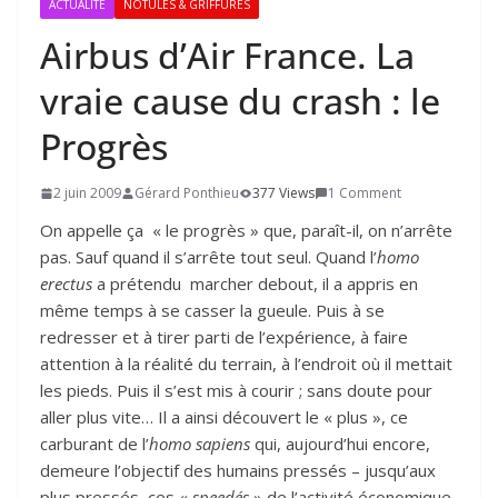
ACTUALITÉ
NOTULES & GRIFFURES
Airbus d’Air France. La
vraie cause du crash : le
Progrès
2 juin 2009
Gérard Ponthieu
377 Views
1 Comment
On appelle ça « le progrès » que, paraît-il, on n’arrête
pas. Sauf quand il s’arrête tout seul. Quand l’
homo
erectus
a prétendu marcher debout, il a appris en
même temps à se casser la gueule. Puis à se
redresser et à tirer parti de l’expérience, à faire
attention à la réalité du terrain, à l’endroit où il mettait
les pieds. Puis il s’est mis à courir ; sans doute pour
aller plus vite… Il a ainsi découvert le « plus », ce
carburant de l’
homo sapiens
qui, aujourd’hui encore,
demeure l’objectif des humains pressés – jusqu’aux
plus pressés, ces «
speedés
» de l’activité économique