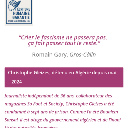
“
Crier le fas­cisme ne pas­se­ra pas,
ça fait pas­ser tout le reste.”
Romain Gary,
Gros-Câlin
Christophe Gleizes, détenu en Algérie depuis mai
2024
Journaliste indé­pen­dant de
36
ans, col­la­bo­ra­teur des
maga­zines So Foot et Society, Christophe Gleizes
a été
condam­né à sept ans de pri­son. Comme l’a été Boualem
Sansal, il est otage du gou­ver­ne­ment algé­rien et de l’i­na­ni­
té des auto­ri­tés françaises.