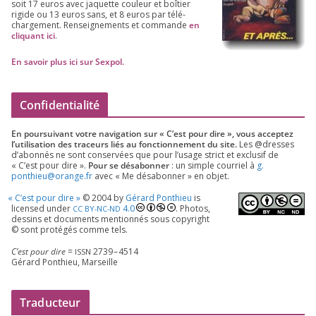
soit
17
euros avec jaquette cou­leur et boî­tier
rigide ou
13
euros sans, et
8
euros par télé­
char­ge­ment. Ren­sei­gne­ments et com­mande
en
cli­quant ici
.
En savoir plus ici sur Sexpol
.
Confidentialité
En pour­sui­vant votre navi­ga­tion sur « C’est pour dire », vous accep­tez
l’utilisation des tra­ceurs liés au fonc­tion­ne­ment du site.
Les @dresses
d’a­bon­nés ne sont conser­vées que pour l’u­sage strict et exclu­sif de
« C’est pour dire ».
Pour se désa­bon­ner
: un simple cour­riel à
g.​
ponthieu@​orange.​fr
avec « Me désa­bon­ner » en objet.
«
C’est pour dire »
©
2004
by
Gérard Ponthieu
is
licen­sed under
4
.
0
. Photos,
CC
BY-NC-ND
des­sins et docu­ments men­tion­nés sous copy­right
© sont pro­té­gés comme tels.
C’est pour dire
=
2739
–
4514
ISSN
Gérard Ponthieu, Marseille
Traducteur