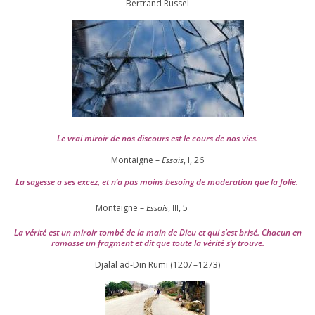
Ber­trand Russel
Le vrai miroir de nos dis­cours est le cours de nos vies.
Montaigne –
Essais
, I,
26
La sagesse a ses excez, et n’a pas moins besoing de mode­ra­tion que la folie.
Montaigne –
Essais
,
,
5
III
La véri­té est un miroir tom­bé de la main de Dieu et qui s’est bri­sé. Chacun en
ramasse un frag­ment et dit que toute la véri­té s’y trouve.
Djalāl ad-Dīn Rūmī (
1207
–
1273
)