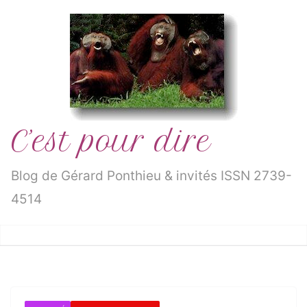
Passer
au
contenu
C’est pour dire
Blog de Gérard Ponthieu & invités ISSN 2739-
4514