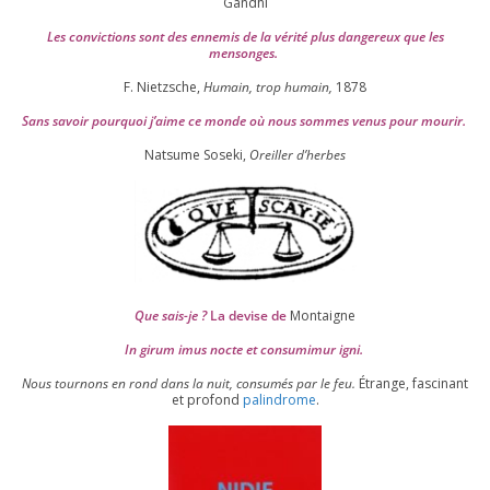
Gandhi
Les convic­tions sont des enne­mis de la véri­té plus dan­ge­reux que les
mensonges.
F. Nietzsche,
Humain, trop humain,
1878
Sans savoir pour­quoi j’aime ce monde où nous sommes venus pour mourir.
Natsume Soseki,
Oreiller d’herbes
Que sais-je ?
La devise de
Montaigne
In girum imus nocte et consu­mi­mur igni.
Nous tour­nons en rond dans la nuit, consu­més par le feu.
Étrange, fas­ci­nant
et pro­fond
palin­drome
.