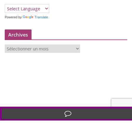
Powered by
Translate
Archives
A
r
c
h
i
v
e
s
Translate »