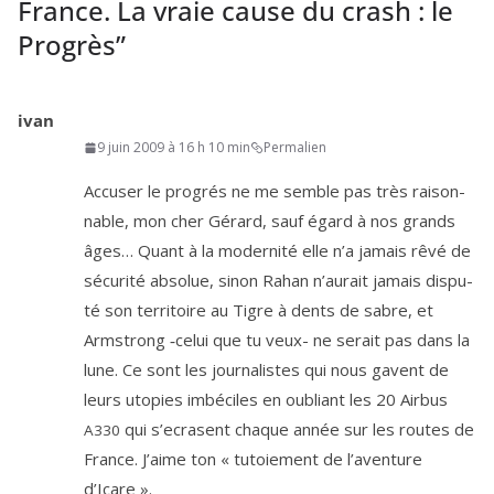
France. La vraie cause du crash : le
Progrès
”
ivan
9 juin 2009 à 16 h 10 min
Permalien
Accuser le pro­grés ne me semble pas très rai­son­
nable, mon cher Gérard, sauf égard à nos grands
âges… Quant à la moder­ni­té elle n’a jamais rêvé de
sécu­ri­té abso­lue, sinon Rahan n’au­rait jamais dis­pu­
té son ter­ri­toire au Tigre à dents de sabre, et
Armstrong ‑celui que tu veux- ne serait pas dans la
lune. Ce sont les jour­na­listes qui nous gavent de
leurs uto­pies imbé­ciles en oubliant les
20
Airbus
qui s’e­crasent chaque année sur les routes de
A
330
France. J’aime ton « tutoie­ment de l’a­ven­ture
d’Icare ».