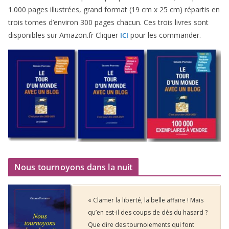
1
.
000
pages illus­trées, grand for­mat (
19
cm x
25
cm) répar­tis en
trois tomes d’environ
300
pages cha­cun. Ces trois livres sont
dis­po­nibles sur Amazon​.fr Cliquer
pour les commander.
ICI
Nous tournoyons dans la nuit
« Clamer la liberté, la belle affaire ! Mais
qu’en est-il des coups de dés du hasard ?
Que dire des tournoiements qui font