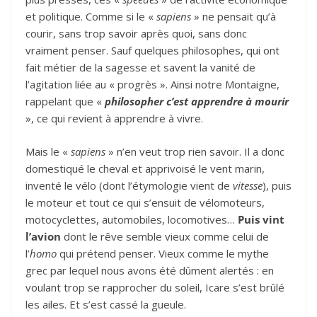
et politique. Comme si le «
sapiens
» ne pensait qu’à
courir, sans trop savoir après quoi, sans donc
vraiment penser. Sauf quelques philosophes, qui ont
fait métier de la sagesse et savent la vanité de
l’agitation liée au « progrès ». Ainsi notre Montaigne,
rappelant que «
philosopher c’est apprendre à mourir
», ce qui revient à apprendre à vivre.
Mais le «
sapiens
» n’en veut trop rien savoir. Il a donc
domestiqué le cheval et apprivoisé le vent marin,
inventé le vélo (dont l’étymologie vient de
vitesse
), puis
le moteur et tout ce qui s’ensuit de vélomoteurs,
motocyclettes, automobiles, locomotives…
Puis vint
l’avion
dont le rêve semble vieux comme celui de
l’
homo
qui prétend penser. Vieux comme le mythe
grec par lequel nous avons été dûment alertés : en
voulant trop se rapprocher du soleil, Icare s’est brûlé
les ailes. Et s’est cassé la gueule.