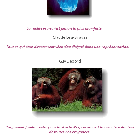
La réa­lité vraie n’est jamais la plus mani­feste
.
Claude Lévi-Strauss
Tout ce qui était direc­te­ment vécu s’est éloi­gné
dans une repré­sen­ta­tion.
Guy Debord
L’argument fon­da­men­tal pour la liber­té d’expression est le carac­tère dou­teux
de toutes nos croyances.