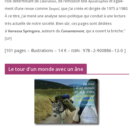
rôle déter­mi­nant de
Libération
, de l’émission télé
Apostrophes
et éga­le­
ment d’une revue comme
Sexpol
, que j’ai créée et diri­gée de
1975
à
1980
.
À ce titre, j’ai mené une ana­lyse sexo-poli­tique qui conduit à une lec­ture
très actuelle de notre socié­té. Bien sûr, ces pages sont dédiées
à
Vanessa Springora
, auteure du
Consentement
, qui a ouvert la brèche.”
[
]
GP
[
101
pages – Illustrations –
14
€ –
:
978
–
2
‑
900886
–
12
‑
0
]
ISBN
Le tour d’un monde avec un âne