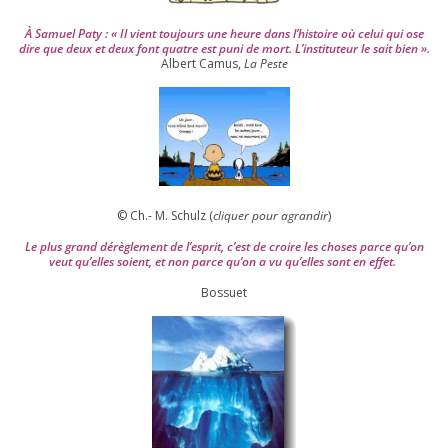
À Samuel Paty : « Il vient tou­jours une heure dans l’his­toire où celui qui ose
dire que deux et deux font quatre est puni de mort. L’instituteur le sait bien ».
Albert Camus,
La Peste
© Ch.- M. Schulz (
cli­quer pour agran­dir
)
Le plus grand dérè­gle­ment de l’es­prit, c’est de croire les choses parce qu’on
veut qu’elles soient, et non parce qu’on a vu qu’elles sont en effet.
Bossuet