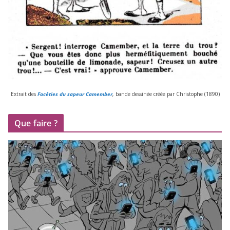
Extrait des
Facéties du sapeur Camember
,
bande des­si­née créée par Christophe (
1890
)
Que faire ?