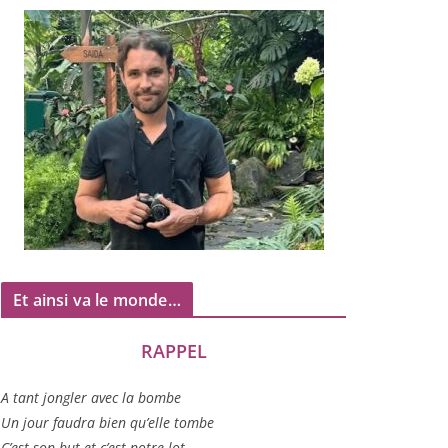
Et ainsi va le monde…
RAPPEL
A tant jon­gler avec la bombe
Un jour fau­dra bien qu’elle tombe
C’est son but et c’est notre lot…