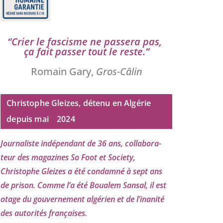
“
Crier le fas­cisme ne pas­se­ra pas,
ça fait pas­ser tout le reste.”
Romain Gary,
Gros-Câlin
Christophe Gleizes, détenu en Algérie
depuis mai
2024
Journaliste indé­pen­dant de
36
ans, col­la­bo­ra­
teur des maga­zines So Foot et Society,
Christophe Gleizes
a été condam­né à sept ans
de pri­son. Comme l’a été Boualem Sansal, il est
otage du gou­ver­ne­ment algé­rien et de l’i­na­ni­té
des auto­ri­tés françaises.