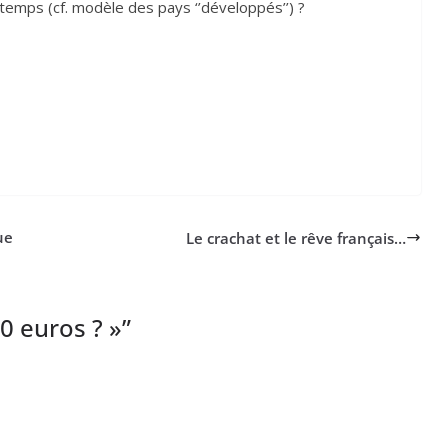
e temps (cf. modèle des pays ‘’développés’’) ?
ue
Le crachat et le rêve français…
00
euros ? »
”