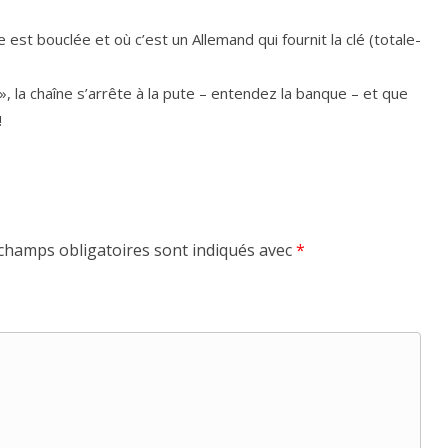
st bou­clée et où c’est un Allemand qui four­nit la clé (tota­le­
», la chaîne s’ar­rête à la pute – enten­dez la banque – et que
!
champs obligatoires sont indiqués avec
*