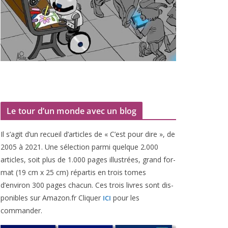
Le tour d’un monde avec un blog
Il s’agit d’un recueil d’ar­ticles de « C’est pour dire », de
2005
à
2021
. Une sélec­tion par­mi quelque
2
.
000
articles, soit plus de
1
.
000
pages illus­trées, grand for­
mat (
19
cm x
25
cm) répar­tis en trois tomes
d’environ
300
pages cha­cun. Ces trois livres sont dis­
po­nibles sur Amazon​.fr Cliquer
pour les
ICI
commander.