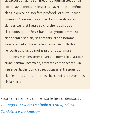
désaccordé : dans son métier de journaliste, dont il
pointe avec précision les pires travers ; en lui-même,
dans la quête de son être profond ; et surtout avec
Emma, qu’il ne sait pas aimer. Leur couple est en
danger. L’une et l’autre se cherchent dans des
directions opposées. Chanteuse lyrique, Emma se
débat entre son art, ses enfants, et son homme
virevoltant et en fuite de lui-même. De multiples
rencontres, plus ou moins profondes, jamais
anodines, vont les amener vers un même lieu, autour
d’une flamme incertaine, attirante et menaçante. Un
lieu si particulier, un creuset cocasse et tragique où
des femmes et des hommes cherchent leur issue hors
de la nuit. »
Pour commander, cliquer sur le lien ci-dessous :
295 pages, 17 €
ou en Kindle à 3,90 €
, Éd. Le
Condottiere via Amazon