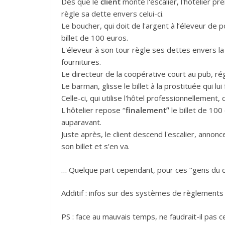
Dès que le
client
monte l'escalier, l'hôtelier pre
règle sa dette envers celui-ci.
Le boucher, qui doit de l'argent à l’éleveur de 
billet de 100 euros.
L'éleveur à son tour règle ses dettes envers la
fournitures.
Le directeur de la coopérative court au pub, r
Le barman, glisse le billet à la prostituée qui l
Celle-ci, qui utilise l'hôtel professionnellement,
L'hôtelier repose ‘’
finalement’’
le billet de 100
auparavant.
Juste après, le client descend l'escalier, anno
son billet et s'en va.
… Quelque part cependant, pour ces ‘’gens du co
Additif : infos sur des systèmes de règlement
PS : face au mauvais temps, ne faudrait-il pas