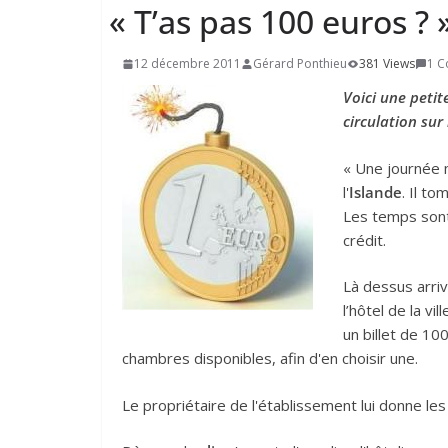
«
T’as pas
100
euros ? 
12 décembre 2011
Gérard Ponthieu
381 Views
1 
Voici une petit
circulation sur 
« Une journée 
l'
Islande
. Il t
Les temps sont 
crédit.
Là dessus arrive
l’hôtel de la vi
un billet de 10
chambres disponibles, afin d'en choisir une.
Le propriétaire de l'établissement lui donne les cl