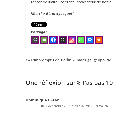
tenter de limiter ce ‘’tant’’ accapareur de notr
[Merci à Gérard Jacquet].
Partager
«
L’impromptu de Berlin », madrigal géopolitiq
Une réflexion sur “
«
T’as pas
1
Dominique Dréan
12 décembre 2011 à 20 h 07 min
Permalien