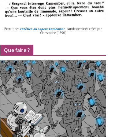
Extrait des
Facéties du sapeur Camember
,
bande des­si­née créée par
Christophe (
1890
)
Que faire ?