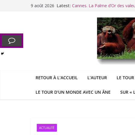
Passer
9 août 2026
Latest:
Cannes. La Palme d’Or des vale
au
Raoul Vaneigem, mort des suites
contenu
Racisme. Moi, Picard-Marseillais 
Aldous
George : « Le meilleu
&
«
Le patriarcat », bouc émissaire
RETOUR À L’ACCUEIL
L’AUTEUR
LE TOUR
LE TOUR D’UN MONDE AVEC UN ÂNE
SUR « 
ACTUALITÉ