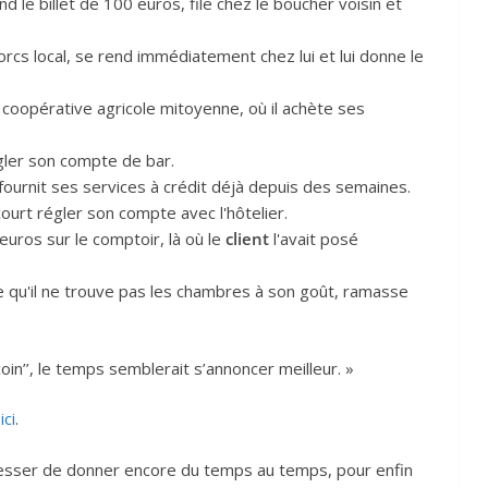
nd le billet de 100 euros, file chez le boucher voisin et
porcs local, se rend immédiatement chez lui et lui donne le
 coopérative agricole mitoyenne, où il achète ses
égler son compte de bar.
ui fournit ses services à crédit déjà depuis des semaines.
 court régler son compte avec l'hôtelier.
 euros sur le comptoir, là où le
client
l'avait posé
nce qu'il ne trouve pas les chambres à son goût, ramasse
in’’, le temps semblerait s’annoncer meilleur. »
s
ici
.
 cesser de donner encore du temps au temps, pour enfin