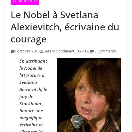
COUP DE CŒUR
Le Nobel à Svetlana
Alexievitch, écrivaine du
courage
8 octobre 2015
Gerard Ponthieu
506 Views
5 Comments
En attribuant
le Nobel de
littérature à
Svetlana
Alexievitch, le
jury de
Stockholm
honore une
magnifique
écrivaine et
s’honore lui-