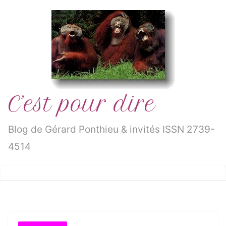
Passer
au
contenu
C’est pour dire
Blog de Gérard Ponthieu & invités ISSN 2739-
4514