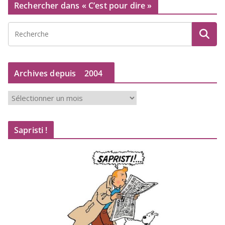
Rechercher dans « C’est pour dire »
Archives depuis
2004
A
r
c
Sapristi !
h
i
v
e
s
d
e
p