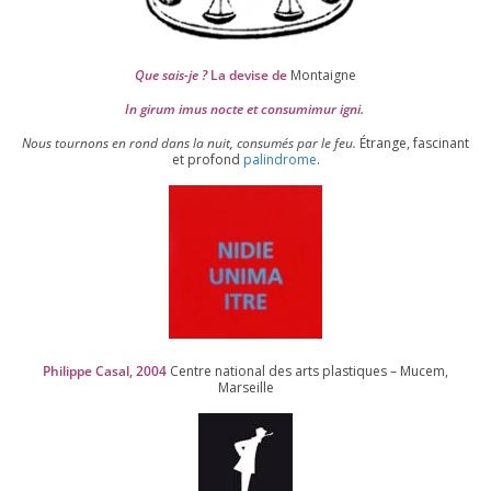
Que sais-je ?
La devise de
Montaigne
In girum imus nocte et consu­mi­mur igni.
Nous tour­nons en rond dans la nuit, consu­més par le feu.
Étrange, fas­ci­nant
et pro­fond
palin­drome
.
Philippe Casal,
2004
Centre natio­nal des arts plas­tiques – Mucem,
Marseille