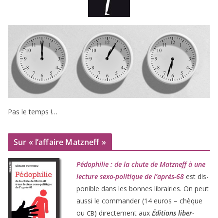
Pas le temps !…
Sur « l’affaire Matzneff »
Pédophilie : de la chute de Matzneff à une
lec­ture sexo-poli­tique de l’après-
68
est dis­
po­nible dans les bonnes librai­ries. On peut
aus­si le com­man­der (
14
euros – chèque
ou
) direc­te­ment aux
Éditions liber­
CB