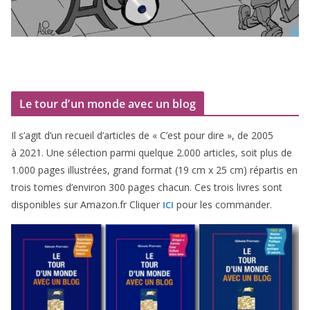
Le tour d’un monde avec un blog
Il s’agit d’un recueil d’ar­ticles de « C’est pour dire », de
2005
à
2021
. Une sélec­tion par­mi quelque
2
.
000
articles, soit plus de
1
.
000
pages illus­trées, grand for­mat (
19
cm x
25
cm) répar­tis en
trois tomes d’environ
300
pages cha­cun. Ces trois livres sont
dis­po­nibles sur Amazon​.fr Cliquer
pour les commander.
ICI