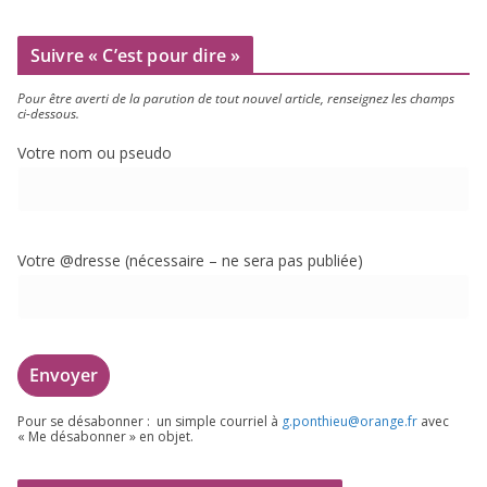
Suivre « C’est pour dire »
Pour être aver­ti de la paru­tion de tout nou­vel article, ren­sei­gnez les champs
ci-dessous.
Votre nom ou pseudo
Votre @dresse (néces­saire – ne sera pas publiée)
Pour se désa­bon­ner : un simple cour­riel à
g.​ponthieu@​orange.​fr
avec
« Me désa­bon­ner » en objet.