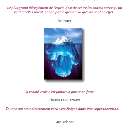
Le plus grand dérè­gle­ment de l’es­prit, c’est de croire les choses parce qu’on
veut qu’elles soient, et non parce qu’on a vu qu’elles sont en effet.
Bossuet
La réa­lité vraie n’est jamais la plus mani­feste
.
Claude Lévi-Strauss
Tout ce qui était direc­te­ment vécu s’est éloi­gné
dans une repré­sen­ta­tion.
Guy Debord