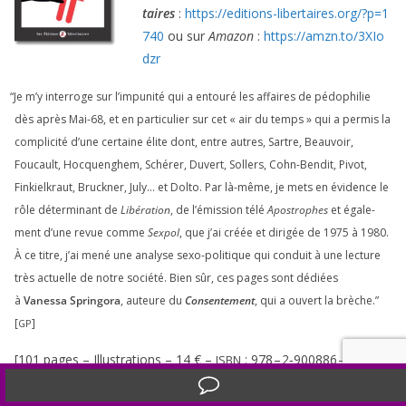
taires
:
https://​edi​tions​-liber​taires​.org/​?​p​=​
1
740
ou sur
Amazon
:
https://​amzn​.to/​
3
​X​I​o​
dzr
“
Je m’y inter­roge sur l’impunité qui a entou­ré les affaires de pédo­phi­lie
dès après Mai-
68
, et en par­ti­cu­lier sur cet « air du temps » qui a per­mis la
com­pli­ci­té d’une cer­taine élite dont, entre autres, Sartre, Beauvoir,
Foucault, Hocquenghem, Schérer, Duvert, Sollers, Cohn-Bendit, Pivot,
Finkielkraut, Bruckner, July… et Dolto. Par là-même, je mets en évi­dence le
rôle déter­mi­nant de
Libération
, de l’émission télé
Apostrophes
et éga­le­
ment d’une revue comme
Sexpol
, que j’ai créée et diri­gée de
1975
à
1980
.
À ce titre, j’ai mené une ana­lyse sexo-poli­tique qui conduit à une lec­ture
très actuelle de notre socié­té. Bien sûr, ces pages sont dédiées
à
Vanessa Springora
, auteure du
Consentement
, qui a ouvert la brèche.”
[
]
GP
[
101
pages – Illustrations –
14
€ –
:
978
–
2
‑
900886
–
12
‑
0
]
ISBN
Translate »