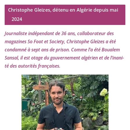
Christophe Gleizes, détenu en Algérie depuis mai
2024
Journaliste indé­pen­dant de
36
ans, col­la­bo­ra­teur des
maga­zines So Foot et Society, Christophe Gleizes
a été
condam­né à sept ans de pri­son. Comme l’a été Boualem
Sansal, il est otage du gou­ver­ne­ment algé­rien et de l’i­na­ni­
té des auto­ri­tés françaises.