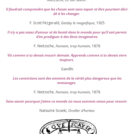
Il fau­drait com­prendre que les choses sont sans espoir et être pour­tant déci­
dé à les chan­ger
.
F. Scott Fitzgerald,
Gatsby le magni­fique
,
1925
Il n’y a pas assez d’a­mour et de bon­té dans le monde pour qu’il soit per­mis
d’en pro­di­guer à des êtres imaginaires.
F. Nietzsche,
Humain, trop humain,
1878
Vis comme si tu devais mou­rir demain. Apprends comme si tu devais vivre
toujours.
Gandhi
Les convic­tions sont des enne­mis de la véri­té plus dan­ge­reux que les
mensonges.
F. Nietzsche,
Humain, trop humain,
1878
Sans savoir pour­quoi j’aime ce monde où nous sommes venus pour mourir.
Natsume Soseki,
Oreiller d’herbes