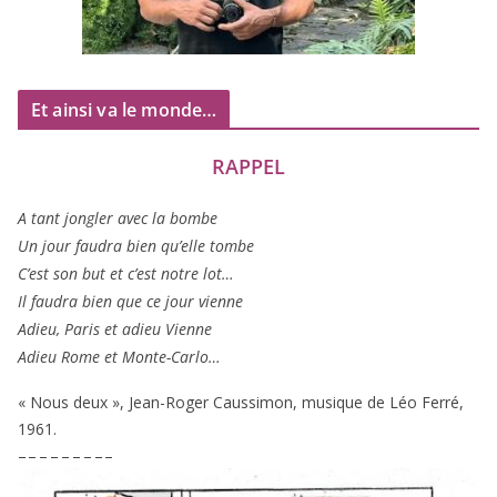
Et ainsi va le monde…
RAPPEL
A tant jon­gler avec la bombe
Un jour fau­dra bien qu’elle tombe
C’est son but et c’est notre lot…
Il fau­dra bien que ce jour vienne
Adieu, Paris et adieu Vienne
Adieu Rome et Monte-Carlo…
« Nous deux », Jean-Roger Caussimon, musique de Léo Ferré,
1961
.
– – – – – – – – –