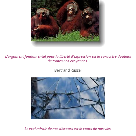
L’argument fon­da­men­tal pour la liber­té d’expression est le carac­tère dou­teux
de toutes nos croyances.
Ber­trand Russel
Le vrai miroir de nos dis­cours est le cours de nos vies.