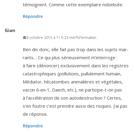
témoignent. Comme cette exem­plaire nobelisée.
Répondre
Gian
9 octobre 2015 à 11 h 23 min
Permalien
Ben dis donc, elle fait pas trop dans les sujets mar­
rants… Ce qui plus sérieu­se­ment m’in­ter­roge :
à faire (dénon­cer) exclu­si­ve­ment dans les registres
catas­tro­phiques (pol­lu­tions, pul­lu­le­ment humain,
Médiator, héca­tombes ani­ma­lières et végé­tales,
vac­cin
6
‑en‑
1
, Daech, etc.), ne par­ti­cipe-t-on pas
à l’ac­cé­lé­ra­tion de son auto­des­truc­tion ? Certes,
s’en foutre c’est prendre aus­si des risques. J’ai pas
de réponse.
Répondre