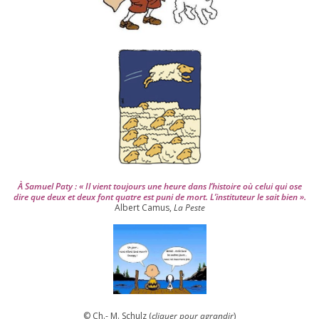
u
i
s
2
0
0
4
À Samuel Paty : « Il vient tou­jours une heure dans l’his­toire où celui qui ose
dire que deux et deux font quatre est puni de mort. L’instituteur le sait bien ».
Albert Camus,
La Peste
© Ch.- M. Schulz (
cli­quer pour agran­dir
)