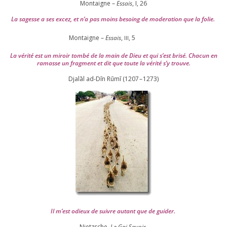
Montaigne –
Essais
, I,
26
La sagesse a ses excez, et n’a pas moins besoing de mode­ra­tion que la folie.
Montaigne –
Essais
,
,
5
III
La véri­té est un miroir tom­bé de la main de Dieu et qui s’est bri­sé. Chacun en
ramasse un frag­ment et dit que toute la véri­té s’y trouve.
Djalāl ad-Dīn Rūmī (
1207
–
1273
)
Il m’est odieux de suivre autant que de gui­der
.
Nietzsche,
Le Gai Savoir
.