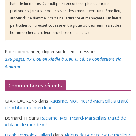
fuite de lui-même. De multiples rencontres, plus ou moins
profondes, jamais anodines, vont les amener vers un même lieu,
autour d’une flamme incertaine, attirante et menaçante. Un lieu si
particulier, un creuset cocasse et tragique où des femmes et des
hommes cherchent leur issue hors de la nuit. »
Pour commander, cliquer sur le lien ci-dessous :
295 pages, 17 €
ou en Kindle à 3,90 €
, Éd. Le Condottiere via
Amazon
Commentaires récents
GIAN LAURENS
dans
Racisme. Moi, Picard-Marseillais traité
de « blanc de merde » !
Bernard_H
dans
Racisme. Moi, Picard-Marseillais traité de
« blanc de merde » !
Frank Lovisolo-Guillard
dans
Aldous
George : « Le meilleur
&