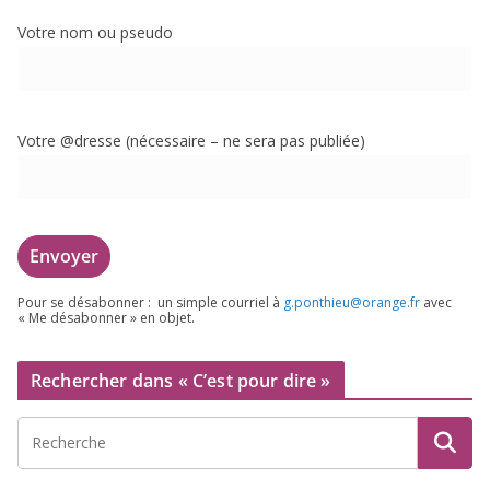
Votre nom ou pseudo
Votre @dresse (néces­saire – ne sera pas publiée)
Pour se désa­bon­ner : un simple cour­riel à
g.​ponthieu@​orange.​fr
avec
« Me désa­bon­ner » en objet.
Rechercher dans « C’est pour dire »