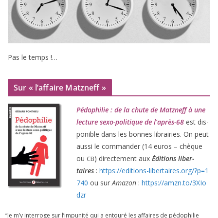
Pas le temps !…
Sur « l’affaire Matzneff »
Pédophilie : de la chute de Matzneff à une
lec­ture sexo-poli­tique de l’après-
68
est dis­
po­nible dans les bonnes librai­ries. On peut
aus­si le com­man­der (
14
euros – chèque
ou
) direc­te­ment aux
Éditions liber­
CB
taires
:
https://​edi​tions​-liber​taires​.org/​?​p​=​
1
740
ou sur
Amazon
:
https://​amzn​.to/​
3
​X​I​o​
dzr
“
Je m’y inter­roge sur l’impunité qui a entou­ré les affaires de pédo­phi­lie