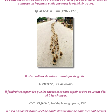
ramasse un frag­ment et dit que toute la véri­té s’y trouve.
Djalāl ad-Dīn Rūmī (
1207
–
1273
)
Il m’est odieux de suivre autant que de gui­der
.
Nietzsche,
Le Gai Savoir
.
Il fau­drait com­prendre que les choses sont sans espoir et être pour­tant déci­
dé à les chan­ger
.
F. Scott Fitzgerald,
Gatsby le magni­fique
,
1925
Il n’y a pas assez d’a­mour et de bon­té dans le monde pour qu’il soit per­mis