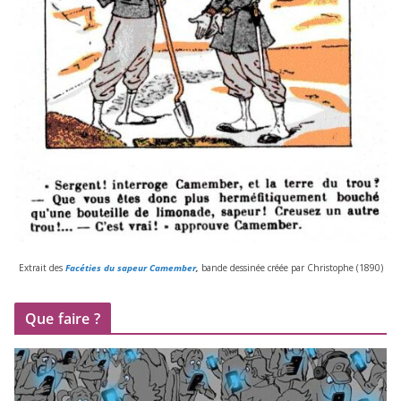
Extrait des
Facéties du sapeur Camember
,
bande des­si­née créée par Christophe (
1890
)
Que faire ?