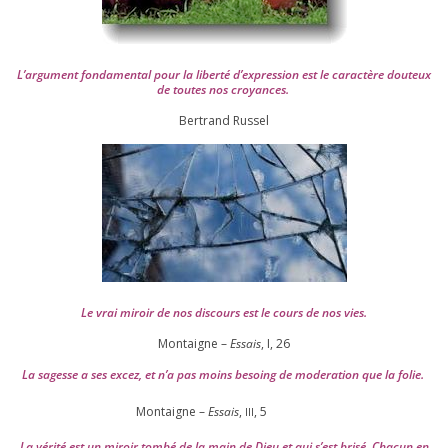
L’argument fon­da­men­tal pour la liber­té d’expression est le carac­tère dou­teux
de toutes nos croyances.
Ber­trand Russel
Le vrai miroir de nos dis­cours est le cours de nos vies.
Montaigne –
Essais
, I,
26
La sagesse a ses excez, et n’a pas moins besoing de mode­ra­tion que la folie.
Montaigne –
Essais
,
,
5
III
La véri­té est un miroir tom­bé de la main de Dieu et qui s’est bri­sé. Chacun en