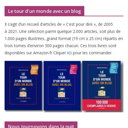
Le tour d’un monde avec un blog
Il s’agit d’un recueil d’ar­ticles de « C’est pour dire », de
2005
à
2021
. Une sélec­tion par­mi quelque
2
.
000
articles, soit plus de
1
.
000
pages illus­trées, grand for­mat (
19
cm x
25
cm) répar­tis en
trois tomes d’environ
300
pages cha­cun. Ces trois livres sont
dis­po­nibles sur Amazon​.fr Cliquer
pour les commander.
ICI
Nous tournoyons dans la nuit