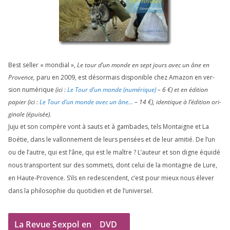
Best sel­ler « mon­dial »,
Le tour d’un monde en sept jours avec un âne en
Provence,
paru en
2009
, est désor­mais dis­po­nible chez Amazon en ver­
sion numé­rique
(ici :
Le Tour d’un monde (numé­rique)
–
6
€) et en édi­tion
papier (ici :
Le Tour d’un monde avec un âne…
–
14
€), iden­tique à l’é­di­tion ori­
gi­nale (épui­sée).
Juju et son com­père vont à sauts et à gam­bades, tels Montaigne et La
Boétie, dans le val­lon­ne­ment de leurs pen­sées et de leur ami­tié. De l’un
ou de l’autre, qui est l’âne, qui est le maître ? L’auteur et son digne équi­dé
nous trans­portent sur des som­mets, dont celui de la mon­tagne de Lure,
en Haute-Provence. S’ils en redes­cendent, c’est pour mieux nous éle­ver
dans la phi­lo­so­phie du quo­ti­dien et de l’universel.
La Revue Sexpol en
DVD