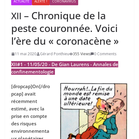
ACTUALITÉ
ALERTE !
CORONAVIRUS
– Chronique de la
XII
peste couronnée. Voici
l’ère du « coronacène »
11 mai 2020
Gérard Ponthieu
355 Views
0 Comments
XII#1 - 11/05/20 - De Gian Laurens - Annales de
confinementologie
[dropcap]On[/dro
pcap] avait
récemment
estimé, avec la
prise en compte
des risques
environnementa
ux planétaires,