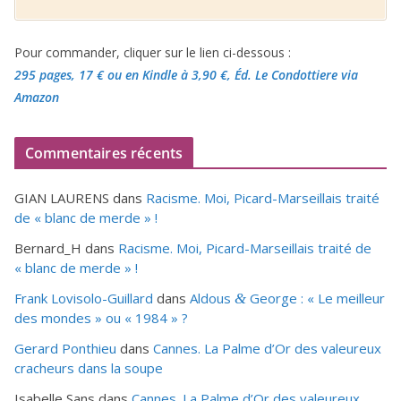
Pour commander, cliquer sur le lien ci-dessous :
295 pages, 17 €
ou en Kindle à 3,90 €
, Éd. Le Condottiere via
Amazon
Commentaires récents
GIAN LAURENS
dans
Racisme. Moi, Picard-Marseillais traité
de « blanc de merde » !
Bernard_H
dans
Racisme. Moi, Picard-Marseillais traité de
« blanc de merde » !
Frank Lovisolo-Guillard
dans
Aldous
George : « Le meilleur
&
des mondes » ou «
1984
» ?
Gerard Ponthieu
dans
Cannes. La Palme d’Or des valeureux
cracheurs dans la soupe
Isabelle Sans
dans
Cannes. La Palme d’Or des valeureux