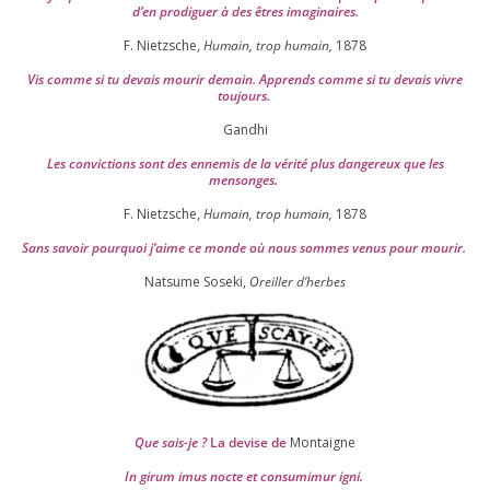
d’en pro­di­guer à des êtres imaginaires.
F. Nietzsche,
Humain, trop humain,
1878
Vis comme si tu devais mou­rir demain. Apprends comme si tu devais vivre
toujours.
Gandhi
Les convic­tions sont des enne­mis de la véri­té plus dan­ge­reux que les
mensonges.
F. Nietzsche,
Humain, trop humain,
1878
Sans savoir pour­quoi j’aime ce monde où nous sommes venus pour mourir.
Natsume Soseki,
Oreiller d’herbes
Que sais-je ?
La devise de
Montaigne
In girum imus nocte et consu­mi­mur igni.