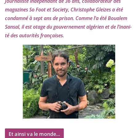
Journaliste indé­pen­dant de
36
ans, col­la­bo­ra­teur des
maga­zines So Foot et Society, Christophe Gleizes
a été
condam­né à sept ans de pri­son. Comme l’a été Boualem
Sansal, il est otage du gou­ver­ne­ment algé­rien et de l’i­na­ni­
té des auto­ri­tés françaises.
Et ainsi va le monde…