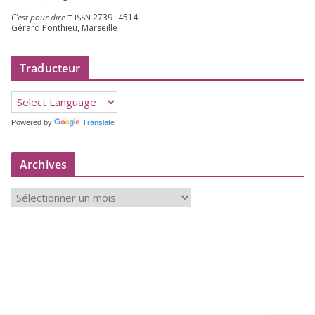
C’est pour dire
=
2739
–
4514
ISSN
Gérard Ponthieu, Marseille
Traducteur
Powered by
Translate
Archives
A
r
c
h
i
v
e
s