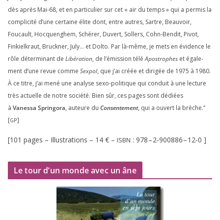
dès après Mai-
68
, et en par­ti­cu­lier sur cet « air du temps » qui a per­mis la
com­pli­ci­té d’une cer­taine élite dont, entre autres, Sartre, Beauvoir,
Foucault, Hocquenghem, Schérer, Duvert, Sollers, Cohn-Bendit, Pivot,
Finkielkraut, Bruckner, July… et Dolto. Par là-même, je mets en évi­dence le
rôle déter­mi­nant de
Libération
, de l’émission télé
Apostrophes
et éga­le­
ment d’une revue comme
Sexpol
, que j’ai créée et diri­gée de
1975
à
1980
.
À ce titre, j’ai mené une ana­lyse sexo-poli­tique qui conduit à une lec­ture
très actuelle de notre socié­té. Bien sûr, ces pages sont dédiées
à
Vanessa Springora
, auteure du
Consentement
, qui a ouvert la brèche.”
[
]
GP
[
101
pages – Illustrations –
14
€ –
:
978
–
2
‑
900886
–
12
‑
0
]
ISBN
Le tour d’un monde avec un âne