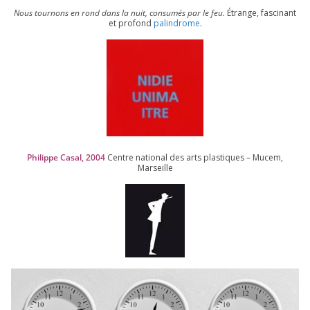
Nous tour­nons en rond dans la nuit, consu­més par le feu.
Étrange, fas­ci­nant
et pro­fond
palin­drome
.
Philippe Casal,
2004
Centre natio­nal des arts plas­tiques – Mucem,
Marseille