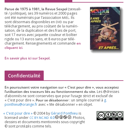
Parue de
1975
à
1981
, la Revue Sex­pol
(sexua­li­
té /​ poli­tique), ses
39
numé­ros et
2000
pages
ont été numé­ri­sés par l’as­so­cia­tion
. Ils
MIEL
sont désor­mais dis­po­nibles en
ou par
DVD
télé­char­ge­ment, au prix coû­tant de la numé­ri­
sa­tion, de la dupli­ca­tion et des frais de port,
soit
17
euros avec jaquette cou­leur et boî­tier
rigide ou
13
euros sans, et
8
euros par télé­
char­ge­ment. Ren­sei­gne­ments et com­mande
en
cli­quant ici
.
En savoir plus ici sur Sexpol
.
Confidentialité
En pour­sui­vant votre navi­ga­tion sur « C’est pour dire », vous accep­tez
l’utilisation des tra­ceurs liés au fonc­tion­ne­ment du site.
Les @dresses
d’a­bon­nés ne sont conser­vées que pour l’u­sage strict et exclu­sif de
« C’est pour dire ».
Pour se désa­bon­ner
: un simple cour­riel à
g.​
ponthieu@​orange.​fr
avec « Me désa­bon­ner » en objet.
«
C’est pour dire »
©
2004
by
Gérard Ponthieu
is
licen­sed under
4
.
0
. Photos,
CC
BY-NC-ND
des­sins et docu­ments men­tion­nés sous copy­right
© sont pro­té­gés comme tels.