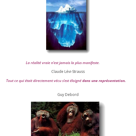
La réa­lité vraie n’est jamais la plus mani­feste
.
Claude Lévi-Strauss
Tout ce qui était direc­te­ment vécu s’est éloi­gné
dans une repré­sen­ta­tion.
Guy Debord