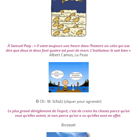
0
4
À Samuel Paty : « Il vient tou­jours une heure dans l’his­toire où celui qui ose
dire que deux et deux font quatre est puni de mort. L’instituteur le sait bien ».
Albert Camus,
La Peste
© Ch.- M. Schulz (
cli­quer pour agran­dir
)
Le plus grand dérè­gle­ment de l’es­prit, c’est de croire les choses parce qu’on
veut qu’elles soient, et non parce qu’on a vu qu’elles sont en effet.
Bossuet