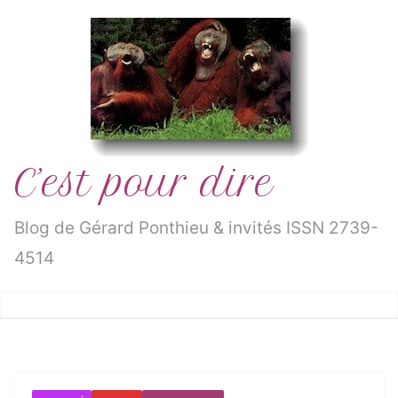
Passer
au
contenu
C’est pour dire
Blog de Gérard Ponthieu & invités ISSN 2739-
4514