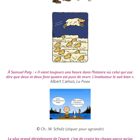
i
s
2
0
0
4
À Samuel Paty : « Il vient tou­jours une heure dans l’his­toire où celui qui ose
dire que deux et deux font quatre est puni de mort. L’instituteur le sait bien ».
Albert Camus,
La Peste
© Ch.- M. Schulz (
cli­quer pour agran­dir
)
Le plus grand dérè­gle­ment de l’es­prit, c’est de croire les choses parce qu’on