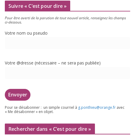
Suivre « C’est pour dire »
Pour être aver­ti de la paru­tion de tout nou­vel article, ren­sei­gnez les champs
ci-dessous.
Votre nom ou pseudo
Votre @dresse (néces­saire – ne sera pas publiée)
Pour se désa­bon­ner : un simple cour­riel à
g.​ponthieu@​orange.​fr
avec
« Me désa­bon­ner » en objet.
Rechercher dans « C’est pour dire »