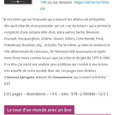
740
ou sur
Amazon
:
https://​amzn​.to/​
3
​X​I​o​
dzr
“
Je m’y inter­roge sur l’impunité qui a entou­ré les affaires de pédo­phi­lie
dès après Mai-
68
, et en par­ti­cu­lier sur cet « air du temps » qui a per­mis la
com­pli­ci­té d’une cer­taine élite dont, entre autres, Sartre, Beauvoir,
Foucault, Hocquenghem, Schérer, Duvert, Sollers, Cohn-Bendit, Pivot,
Finkielkraut, Bruckner, July… et Dolto. Par là-même, je mets en évi­dence le
rôle déter­mi­nant de
Libération
, de l’émission télé
Apostrophes
et éga­le­
ment d’une revue comme
Sexpol
, que j’ai créée et diri­gée de
1975
à
1980
.
À ce titre, j’ai mené une ana­lyse sexo-poli­tique qui conduit à une lec­ture
très actuelle de notre socié­té. Bien sûr, ces pages sont dédiées
à
Vanessa Springora
, auteure du
Consentement
, qui a ouvert la brèche.”
[
]
GP
[
101
pages – Illustrations –
14
€ –
:
978
–
2
‑
900886
–
12
‑
0
]
ISBN
Le tour d’un monde avec un âne