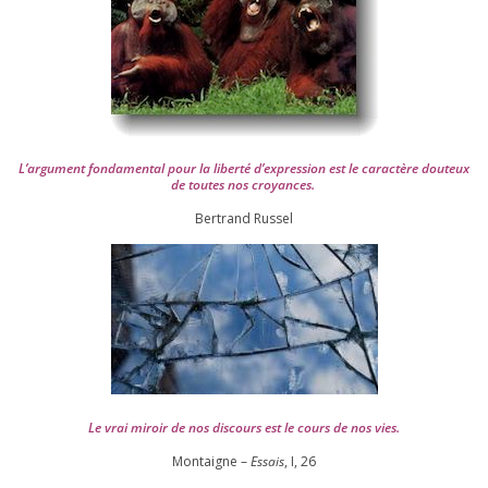
L’argument fon­da­men­tal pour la liber­té d’expression est le carac­tère dou­teux
de toutes nos croyances.
Ber­trand Russel
Le vrai miroir de nos dis­cours est le cours de nos vies.
Montaigne –
Essais
, I,
26