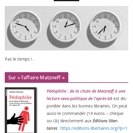
Pas le temps !…
Sur « l’affaire Matzneff »
Pédophilie : de la chute de Matzneff à une
lec­ture sexo-poli­tique de l’après-
68
est dis­
po­nible dans les bonnes librai­ries. On peut
aus­si le com­man­der (
14
euros – chèque
ou
) direc­te­ment aux
Éditions liber­
CB
taires
:
https://​edi​tions​-liber​taires​.org/​?​p​=​
1