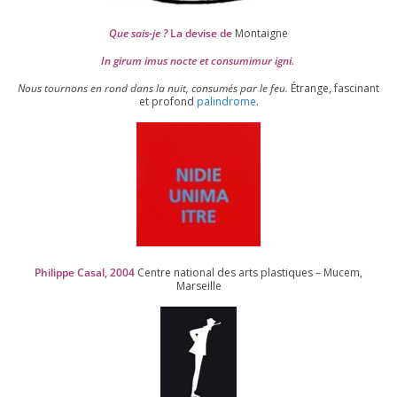
Que sais-je ?
La devise de
Montaigne
In girum imus nocte et consu­mi­mur igni.
Nous tour­nons en rond dans la nuit, consu­més par le feu.
Étrange, fas­ci­nant
et pro­fond
palin­drome
.
Philippe Casal,
2004
Centre natio­nal des arts plas­tiques – Mucem,
Marseille