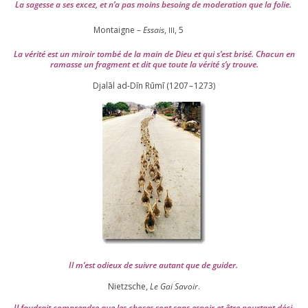
La sagesse a ses excez, et n’a pas moins besoing de mode­ra­tion que la folie.
Montaigne –
Essais
,
,
5
III
La véri­té est un miroir tom­bé de la main de Dieu et qui s’est bri­sé. Chacun en
ramasse un frag­ment et dit que toute la véri­té s’y trouve.
Djalāl ad-Dīn Rūmī (
1207
–
1273
)
Il m’est odieux de suivre autant que de gui­der
.
Nietzsche,
Le Gai Savoir
.
Il fau­drait com­prendre que les choses sont sans espoir et être pour­tant déci­