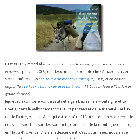
Best sel­ler « mon­dial »,
Le tour d’un monde en sept jours avec un âne en
Provence,
paru en
2009
, est désor­mais dis­po­nible chez Amazon en ver­
sion numé­rique
(ici :
Le Tour d’un monde (numé­rique)
–
6
€) et en édi­tion
papier (ici :
Le Tour d’un monde avec un âne…
–
14
€), iden­tique à l’é­di­tion ori­
gi­nale (épui­sée).
Juju et son com­père vont à sauts et à gam­bades, tels Montaigne et La
Boétie, dans le val­lon­ne­ment de leurs pen­sées et de leur ami­tié. De l’un
ou de l’autre, qui est l’âne, qui est le maître ? L’auteur et son digne équi­dé
nous trans­portent sur des som­mets, dont celui de la mon­tagne de Lure,
en Haute-Provence. S’ils en redes­cendent, c’est pour mieux nous éle­ver