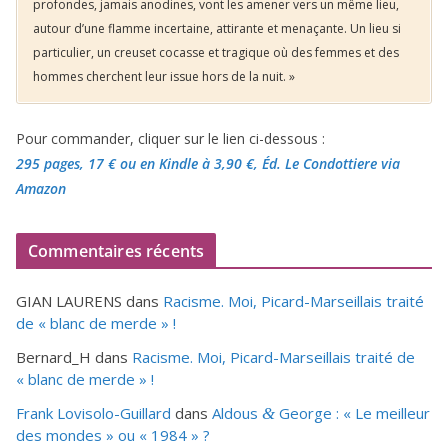
profondes, jamais anodines, vont les amener vers un même lieu,
autour d’une flamme incertaine, attirante et menaçante. Un lieu si
particulier, un creuset cocasse et tragique où des femmes et des
hommes cherchent leur issue hors de la nuit. »
Pour commander, cliquer sur le lien ci-dessous :
295 pages, 17 €
ou en Kindle à 3,90 €
, Éd. Le Condottiere via
Amazon
Commentaires récents
GIAN LAURENS
dans
Racisme. Moi, Picard-Marseillais traité
de « blanc de merde » !
Bernard_H
dans
Racisme. Moi, Picard-Marseillais traité de
« blanc de merde » !
Frank Lovisolo-Guillard
dans
Aldous
George : « Le meilleur
&
des mondes » ou «
1984
» ?