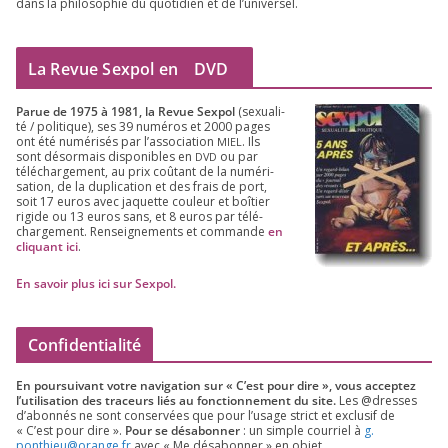
dans la phi­lo­so­phie du quo­ti­dien et de l’universel.
La Revue Sexpol en
DVD
Parue de
1975
à
1981
, la Revue Sex­pol
(sexua­li­
té /​ poli­tique), ses
39
numé­ros et
2000
pages
ont été numé­ri­sés par l’as­so­cia­tion
. Ils
MIEL
sont désor­mais dis­po­nibles en
ou par
DVD
télé­char­ge­ment, au prix coû­tant de la numé­ri­
sa­tion, de la dupli­ca­tion et des frais de port,
soit
17
euros avec jaquette cou­leur et boî­tier
rigide ou
13
euros sans, et
8
euros par télé­
char­ge­ment. Ren­sei­gne­ments et com­mande
en
cli­quant ici
.
En savoir plus ici sur Sexpol
.
Confidentialité
En pour­sui­vant votre navi­ga­tion sur « C’est pour dire », vous accep­tez
l’utilisation des tra­ceurs liés au fonc­tion­ne­ment du site.
Les @dresses
d’a­bon­nés ne sont conser­vées que pour l’u­sage strict et exclu­sif de
« C’est pour dire ».
Pour se désa­bon­ner
: un simple cour­riel à
g.​
ponthieu@​orange.​fr
avec « Me désa­bon­ner » en objet.