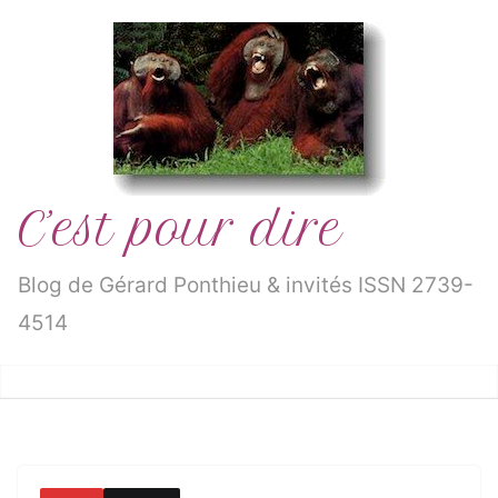
Passer
au
contenu
C’est pour dire
Blog de Gérard Ponthieu & invités ISSN 2739-
4514