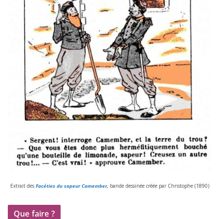
Extrait des
Facéties du sapeur Camember
,
bande des­si­née créée par Christophe (
1890
)
Que faire ?