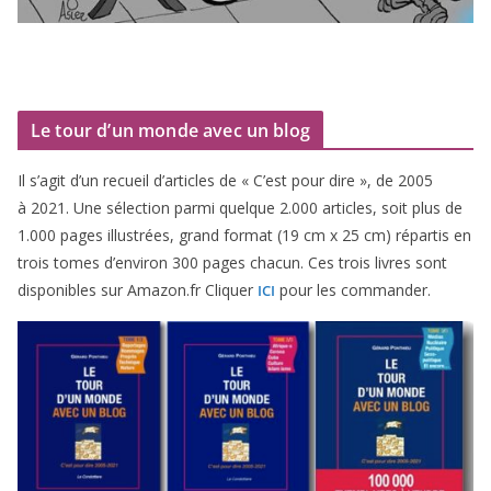
Le tour d’un monde avec un blog
Il s’agit d’un recueil d’ar­ticles de « C’est pour dire », de
2005
à
2021
. Une sélec­tion par­mi quelque
2
.
000
articles, soit plus de
1
.
000
pages illus­trées, grand for­mat (
19
cm x
25
cm) répar­tis en
trois tomes d’environ
300
pages cha­cun. Ces trois livres sont
dis­po­nibles sur Amazon​.fr Cliquer
pour les commander.
ICI