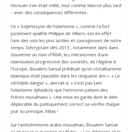
l’écrivain s’en était mêlé, tout comme Macron plus tard
– avec des conséquences différentes.
Ce « Soljenitsyne de l’islamisme », comme l’a fort
justement qualifié Philippe de Villiers, est en effet
l'une des voix les plus lucides et courageuses de notre
temps. Décryptant dès 2013 , notamment dans dans
Gouverner au nom d’Allah
, les mécanismes d'une
islamisation progressive des sociétés, de l'Algérie à
l’Europe, Boualem Sansal prédisait qu'un «totalitarisme
islamique était plausible dans les cinquante ans ». « Le
véritable danger », alertait-il, « n'est pas tant
l'islamisme djihadiste que l'entrisme patient des
Frères musulmans ». Une mise en garde dont le déni
déplorable du politiquement correct se vérifie chaque
jour ou presque, hélas !
Sur l'antisémitisme arabo-musulman, Boualem Sansal
osait poser la question qui fâche : « Les Algériens et le