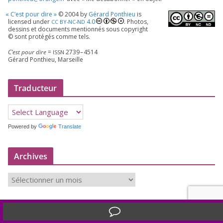
«
C’est pour dire »
©
2004
by
Gérard Ponthieu
is
licen­sed under
4
.
0
. Photos,
CC
BY-NC-ND
des­sins et docu­ments men­tion­nés sous copy­right
© sont pro­té­gés comme tels.
C’est pour dire
=
2739
–
4514
ISSN
Gérard Ponthieu, Marseille
Traducteur
Powered by
Translate
Archives
A
r
c
h
Translate »