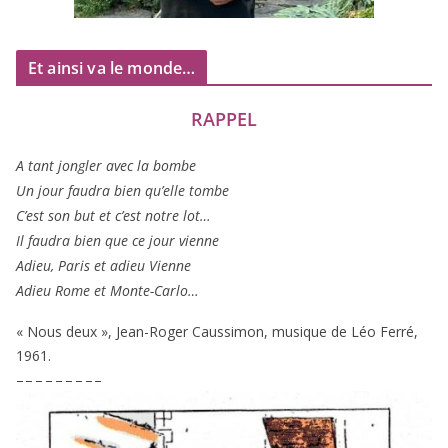
Et ainsi va le monde…
RAPPEL
A tant jon­gler avec la bombe
Un jour fau­dra bien qu’elle tombe
C’est son but et c’est notre lot…
Il fau­dra bien que ce jour vienne
Adieu, Paris et adieu Vienne
Adieu Rome et Monte-Carlo…
« Nous deux », Jean-Roger Caussimon, musique de Léo Ferré,
1961
.
– – – – – – – – –