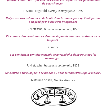
dé à les chan­ger
.
F. Scott Fitzgerald,
Gatsby le magni­fique
,
1925
Il n’y a pas assez d’a­mour et de bon­té dans le monde pour qu’il soit per­mis
d’en pro­di­guer à des êtres imaginaires.
F. Nietzsche,
Humain, trop humain,
1878
Vis comme si tu devais mou­rir demain. Apprends comme si tu devais vivre
toujours.
Gandhi
Les convic­tions sont des enne­mis de la véri­té plus dan­ge­reux que les
mensonges.
F. Nietzsche,
Humain, trop humain,
1878
Sans savoir pour­quoi j’aime ce monde où nous sommes venus pour mourir.
Natsume Soseki,
Oreiller d’herbes