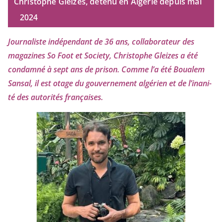
Christophe Gleizes, détenu en Algérie depuis mai
2024
Journaliste indé­pen­dant de
36
ans, col­la­bo­ra­teur des
maga­zines So Foot et Society, Christophe Gleizes
a été
condam­né à sept ans de pri­son. Comme l’a été Boualem
Sansal, il est otage du gou­ver­ne­ment algé­rien et de l’i­na­ni­
té des auto­ri­tés françaises.