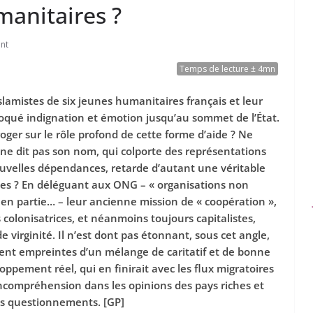
manitaires ?
nt
Temps de lecture ± 4mn
slamistes de six jeunes humanitaires français et leur
qué indignation et émotion jusqu’au sommet de l’État.
ger sur le rôle profond de cette forme d’aide ? Ne
ui ne dit pas son nom, qui colporte des représentations
ouvelles dépendances, retarde d’autant une véritable
es ? En déléguant aux ONG – « organisations non
en partie… – leur ancienne mission de « coopération »,
olonisatrices, et néanmoins toujours capitalistes,
e virginité. Il n’est dont pas étonnant, sous cet angle,
ient empreintes d’un mélange de caritatif et de bonne
oppement réel, qui en finirait avec les flux migratoires
incompréhension dans les opinions des pays riches et
ues questionnements. [GP]