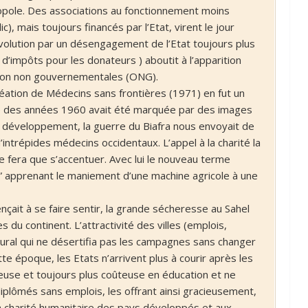
ropole. Des associations au fonctionnement moins
), mais toujours financés par l’Etat, virent le jour
r évolution par un désengagement de l’Etat toujours plus
d’impôts pour les donateurs ) aboutit à l’apparition
tion non gouvernementales (ONG).
éation de Médecins sans frontières (1971) en fut un
te des années 1960 avait été marquée par des images
 développement, la guerre du Biafra nous envoyait de
intrépides médecins occidentaux. L’appel à la charité la
e fera que s’accentuer. Avec lui le nouveau terme
t” apprenant le maniement d’une machine agricole à une
it à se faire sentir, la grande sécheresse au Sahel
 du continent. L’attractivité des villes (emplois,
ural qui ne désertifia pas les campagnes sans changer
te époque, les Etats n’arrivent plus à courir après les
use et toujours plus coûteuse en éducation et ne
diplômés sans emplois, les offrant ainsi gracieusement,
 charité humanitaire des pays développés et aux