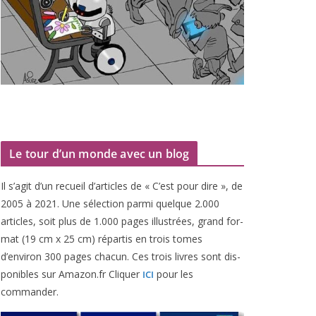
Le tour d’un monde avec un blog
Il s’agit d’un recueil d’ar­ticles de « C’est pour dire », de
2005
à
2021
. Une sélec­tion par­mi quelque
2
.
000
articles, soit plus de
1
.
000
pages illus­trées, grand for­
mat (
19
cm x
25
cm) répar­tis en trois tomes
d’environ
300
pages cha­cun. Ces trois livres sont dis­
po­nibles sur Amazon​.fr Cliquer
pour les
ICI
commander.