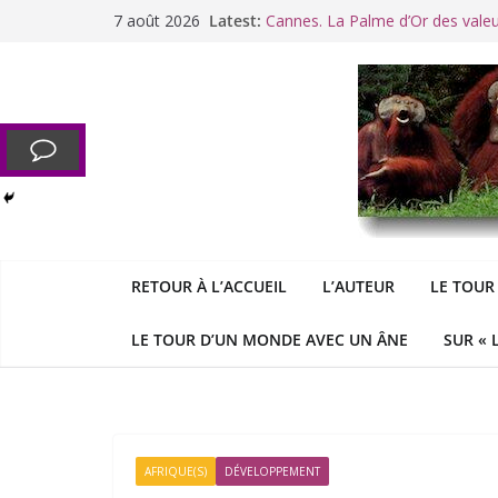
Passer
7 août 2026
Latest:
Cannes. La Palme d’Or des vale
au
Raoul Vaneigem, mort des suites
contenu
Racisme. Moi, Picard-Marseillais 
Aldous
George : « Le meilleu
&
«
Le patriarcat », bouc émissaire
RETOUR À L’ACCUEIL
L’AUTEUR
LE TOUR
LE TOUR D’UN MONDE AVEC UN ÂNE
SUR « 
AFRIQUE(S)
DÉVELOPPEMENT