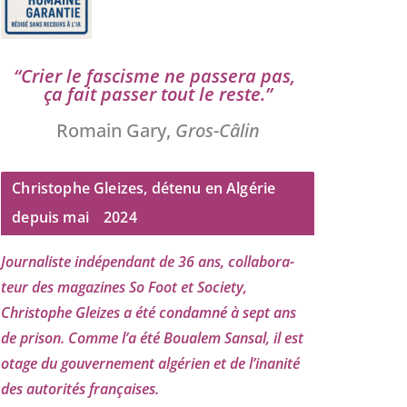
“
Crier le fas­cisme ne pas­se­ra pas,
ça fait pas­ser tout le reste.”
Romain Gary,
Gros-Câlin
Christophe Gleizes, détenu en Algérie
depuis mai
2024
Journaliste indé­pen­dant de
36
ans, col­la­bo­ra­
teur des maga­zines So Foot et Society,
Christophe Gleizes
a été condam­né à sept ans
de pri­son. Comme l’a été Boualem Sansal, il est
otage du gou­ver­ne­ment algé­rien et de l’i­na­ni­té
des auto­ri­tés françaises.