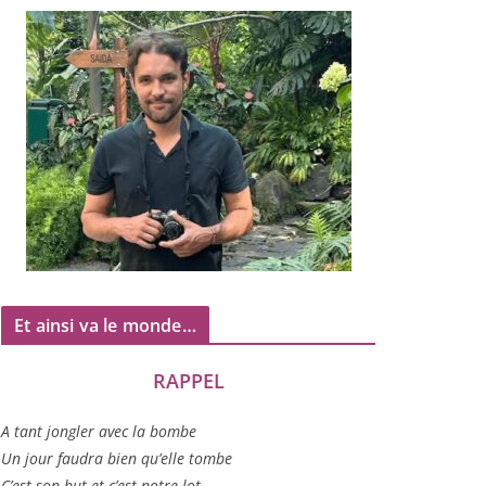
Et ainsi va le monde…
RAPPEL
A tant jon­gler avec la bombe
Un jour fau­dra bien qu’elle tombe
C’est son but et c’est notre lot…