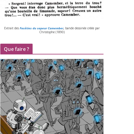
Extrait des
Facéties du sapeur Camember
,
bande des­si­née créée par
Christophe (
1890
)
Que faire ?