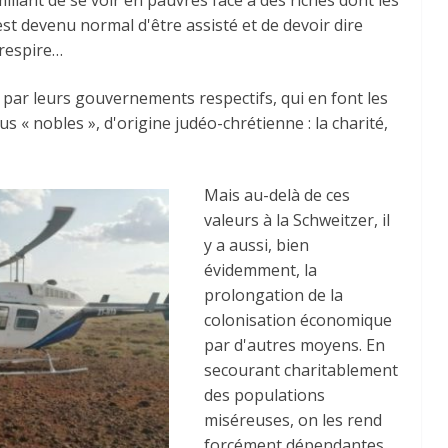
miliant de se voir en pauvres face à des riches dont les
est devenu normal d'être assisté et de devoir dire
 respire…
ar leurs gouvernements respectifs, qui en font les
s « nobles », d'origine judéo-chrétienne : la charité,
Mais au-delà de ces
valeurs à la Schweitzer, il
y a aussi, bien
évidemment, la
prolongation de la
colonisation économique
par d'autres moyens. En
secourant charitablement
des populations
miséreuses, on les rend
forcément dépendantes