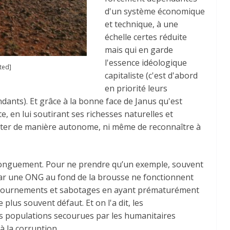
d'un système économique
et technique, à une
échelle certes réduite
mais qui en garde
l'essence idéologique
ted]
capitaliste (c'est d'abord
en priorité leurs
ants). Et grâce à la bonne face de Janus qu'est
e, en lui soutirant ses richesses naturelles et
oiter de manière autonome, ni même de reconnaître à
nt longuement. Pour ne prendre qu’un exemple, souvent
ar une ONG au fond de la brousse ne fonctionnent
détournements et sabotages en ayant prématurément
 plus souvent défaut. Et on l'a dit, les
s populations secourues par les humanitaires
à la corruption.