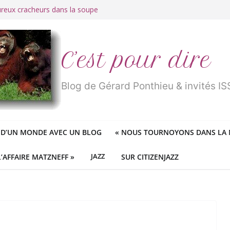
ureux cracheurs dans la soupe
 d’une longue et belle vie
traité de « blanc de merde » !
r des mondes » ou «
1984
» ?
 des féministes idéologiques
C’est pour dire
Blog de Gérard Ponthieu & invités 
 D’UN MONDE AVEC UN BLOG
«
NOUS TOURNOYONS DANS LA N
L’AFFAIRE MATZNEFF »
JAZZ
SUR CITIZENJAZZ