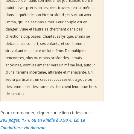
désaccordé : dans son métier de journaliste, dont il
pointe avec précision les pires travers ; en lui-même,
dans la quête de son être profond ; et surtout avec
Emma, qu’il ne sait pas aimer. Leur couple est en
danger. L’une et l’autre se cherchent dans des
directions opposées. Chanteuse lyrique, Emma se
débat entre son art, ses enfants, et son homme
virevoltant et en fuite de lui-même. De multiples
rencontres, plus ou moins profondes, jamais
anodines, vont les amener vers un même lieu, autour
d’une flamme incertaine, attirante et menaçante. Un
lieu si particulier, un creuset cocasse et tragique où
des femmes et des hommes cherchent leur issue hors
de la nuit. »
Pour commander, cliquer sur le lien ci-dessous :
295 pages, 17 €
ou en Kindle à 3,90 €
, Éd. Le
Condottiere via Amazon