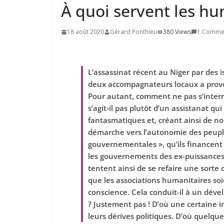
À quoi servent les hu
18 août 2020
Gérard Ponthieu
380 Views
1 Comme
L’assassinat récent au Niger par des i
deux accompagnateurs locaux a provo
Pour autant, comment ne pas s’interro
s’agit-il pas plutôt d’un assistanat q
fantasmatiques et, créant ainsi de n
démarche vers l’autonomie des peupl
gouvernementales », qu’ils financent 
les gouvernements des ex-puissances c
tentent ainsi de se refaire une sorte d
que les associations humanitaires so
conscience. Cela conduit-il à un dével
? Justement pas ! D’où une certaine 
leurs dérives politiques. D’où quelq