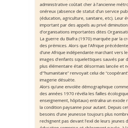
administrative coûtait cher à l’ancienne mét
onéreux (absence de statut d’un service public
(éducation, agriculture, sanitaire, etc). Leu
important par des appels au privé diminution 
d’organisations importantes dites Organisa
La guerre du Biafra (1970) marquée par la cr
des prémices. Alors que l’Afrique précéden
d’une Afrique indépendante marchant vers le
images d’enfants squelettiques sauvés par d’
plus élémentaire était désormais lancée et n
d'”humanitaire” renvoyait celui de “coopéran
imagerie désuète.
Alors qu’une envolée démographique commença
des années 1970 révéla les failles écologiques
enseignement, hôpitaux) entraîna un exode r
la condition paysanne pour autant. Depuis cet
besoins d’une jeunesse toujours plus nombre
rechignent pas devant l’exil de leurs jeunes 
éducation comprise et chèrement payée, à la