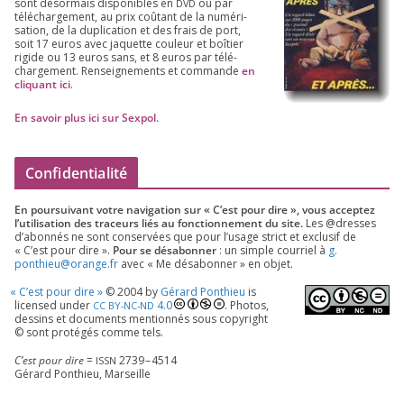
sont désor­mais dis­po­nibles en
ou par
DVD
télé­char­ge­ment, au prix coû­tant de la numé­ri­
sa­tion, de la dupli­ca­tion et des frais de port,
soit
17
euros avec jaquette cou­leur et boî­tier
rigide ou
13
euros sans, et
8
euros par télé­
char­ge­ment. Ren­sei­gne­ments et com­mande
en
cli­quant ici
.
En savoir plus ici sur Sexpol
.
Confidentialité
En pour­sui­vant votre navi­ga­tion sur « C’est pour dire », vous accep­tez
l’utilisation des tra­ceurs liés au fonc­tion­ne­ment du site.
Les @dresses
d’a­bon­nés ne sont conser­vées que pour l’u­sage strict et exclu­sif de
« C’est pour dire ».
Pour se désa­bon­ner
: un simple cour­riel à
g.​
ponthieu@​orange.​fr
avec « Me désa­bon­ner » en objet.
«
C’est pour dire »
©
2004
by
Gérard Ponthieu
is
licen­sed under
4
.
0
. Photos,
CC
BY-NC-ND
des­sins et docu­ments men­tion­nés sous copy­right
© sont pro­té­gés comme tels.
C’est pour dire
=
2739
–
4514
ISSN
Gérard Ponthieu, Marseille