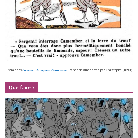
Extrait des
Facéties du sapeur Camember
,
bande des­si­née créée par Christophe (
1890
)
Que faire ?