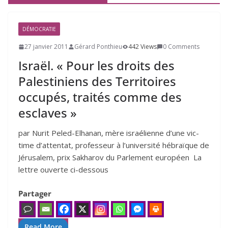
DÉMOCRATIE
27 janvier 2011
Gérard Ponthieu
442 Views
0 Comments
Israël. « Pour les droits des
Palestiniens des Territoires
occupés, traités comme des
esclaves »
par Nurit Peled-Elhanan, mère israé­lienne d’une vic­
time d’at­ten­tat, pro­fes­seur à l’u­ni­ver­si­té hébraïque de
Jérusalem, prix Sakharov du Parlement européen La
lettre ouverte ci-des­sous
Partager
Read More