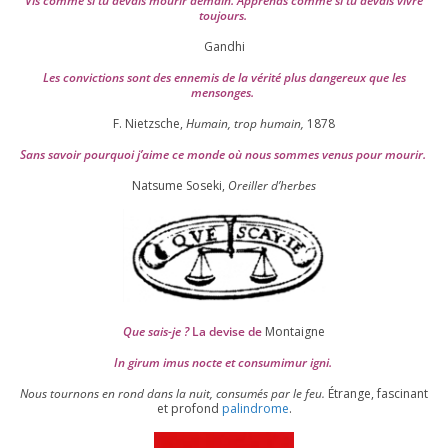
Vis comme si tu devais mou­rir demain. Apprends comme si tu devais vivre
toujours.
Gandhi
Les convic­tions sont des enne­mis de la véri­té plus dan­ge­reux que les
mensonges.
F. Nietzsche,
Humain, trop humain,
1878
Sans savoir pour­quoi j’aime ce monde où nous sommes venus pour mourir.
Natsume Soseki,
Oreiller d’herbes
Que sais-je ?
La devise de
Montaigne
In girum imus nocte et consu­mi­mur igni.
Nous tour­nons en rond dans la nuit, consu­més par le feu.
Étrange, fas­ci­nant
et pro­fond
palin­drome
.