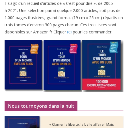
Il s’agit d’un recueil d’ar­ticles de « C’est pour dire », de
2005
à
2021
. Une sélec­tion par­mi quelque
2
.
000
articles, soit plus de
1
.
000
pages illus­trées, grand for­mat (
19
cm x
25
cm) répar­tis en
trois tomes d’environ
300
pages cha­cun. Ces trois livres sont
dis­po­nibles sur Amazon​.fr Cliquer
pour les commander.
ICI
Nous tournoyons dans la nuit
« Clamer la liberté, la belle affaire ! Mais