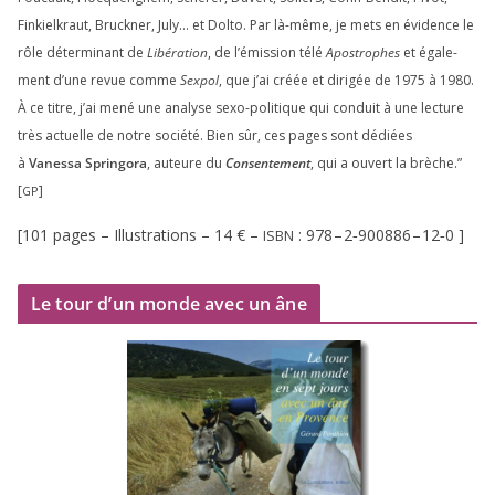
Finkielkraut, Bruckner, July… et Dolto. Par là-même, je mets en évi­dence le
rôle déter­mi­nant de
Libération
, de l’émission télé
Apostrophes
et éga­le­
ment d’une revue comme
Sexpol
, que j’ai créée et diri­gée de
1975
à
1980
.
À ce titre, j’ai mené une ana­lyse sexo-poli­tique qui conduit à une lec­ture
très actuelle de notre socié­té. Bien sûr, ces pages sont dédiées
à
Vanessa Springora
, auteure du
Consentement
, qui a ouvert la brèche.”
[
]
GP
[
101
pages – Illustrations –
14
€ –
:
978
–
2
‑
900886
–
12
‑
0
]
ISBN
Le tour d’un monde avec un âne