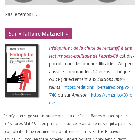
Pas le temps !…
Sur « l’affaire Matzneff »
Pédophilie : de la chute de Matzneff à une
lec­ture sexo-poli­tique de l’après-
68
est dis­
po­nible dans les bonnes librai­ries. On peut
aus­si le com­man­der (
14
euros – chèque
ou
) direc­te­ment aux
Éditions liber­
CB
taires
:
https://​edi​tions​-liber​taires​.org/​?​p​=​
1
740
ou sur
Amazon
:
https://​amzn​.to/​
3
​X​I​o​
dzr
“
Je m’y inter­roge sur l’impunité qui a entou­ré les affaires de pédo­phi­lie
dès après Mai-
68
, et en par­ti­cu­lier sur cet « air du temps » qui a per­mis la
com­pli­ci­té d’une cer­taine élite dont, entre autres, Sartre, Beauvoir,
Foucault, Hocquenghem, Schérer, Duvert, Sollers, Cohn-Bendit, Pivot,