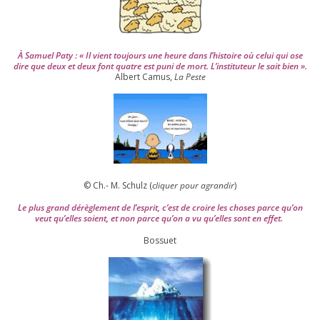
À Samuel Paty : « Il vient tou­jours une heure dans l’his­toire où celui qui ose
dire que deux et deux font quatre est puni de mort. L’instituteur le sait bien ».
Albert Camus,
La Peste
© Ch.- M. Schulz (
cli­quer pour agran­dir
)
Le plus grand dérè­gle­ment de l’es­prit, c’est de croire les choses parce qu’on
veut qu’elles soient, et non parce qu’on a vu qu’elles sont en effet.
Bossuet