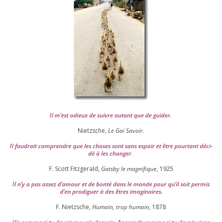
Il m’est odieux de suivre autant que de gui­der
.
Nietzsche,
Le Gai Savoir
.
Il fau­drait com­prendre que les choses sont sans espoir et être pour­tant déci­
dé à les chan­ger
.
F. Scott Fitzgerald,
Gatsby le magni­fique
,
1925
Il n’y a pas assez d’a­mour et de bon­té dans le monde pour qu’il soit per­mis
d’en pro­di­guer à des êtres imaginaires.
F. Nietzsche,
Humain, trop humain,
1878