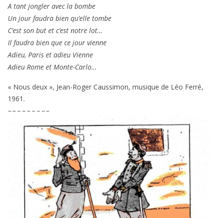
A tant jon­gler avec la bombe
Un jour fau­dra bien qu’elle tombe
C’est son but et c’est notre lot…
Il fau­dra bien que ce jour vienne
Adieu, Paris et adieu Vienne
Adieu Rome et Monte-Carlo…
« Nous deux », Jean-Roger Caussimon, musique de Léo Ferré,
1961
.
– – – – – – – – –