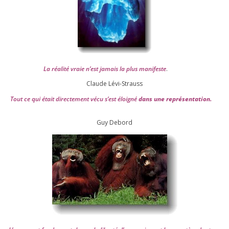
La réa­lité vraie n’est jamais la plus mani­feste
.
Claude Lévi-Strauss
Tout ce qui était direc­te­ment vécu s’est éloi­gné
dans une repré­sen­ta­tion.
Guy Debord