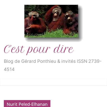
Passer
au
contenu
C’est pour dire
Blog de Gérard Ponthieu & invités ISSN 2739-
4514
Nurit Peled-Elhanan