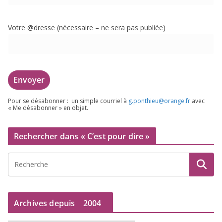
Votre @dresse (néces­saire – ne sera pas publiée)
Pour se désa­bon­ner : un simple cour­riel à
g.​ponthieu@​orange.​fr
avec
« Me désa­bon­ner » en objet.
Rechercher dans « C’est pour dire »
Archives depuis
2004