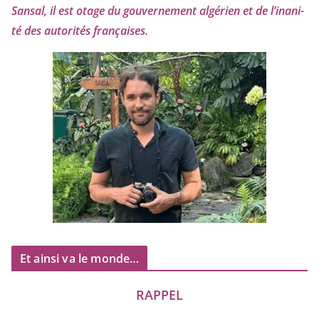
Sansal, il est otage du gou­ver­ne­ment algé­rien et de l’i­na­ni­
té des auto­ri­tés françaises.
Et ainsi va le monde…
RAPPEL