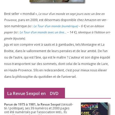
Best sel­ler « mon­dial »,
Le tour d’un monde en sept jours avec un âne en
Provence,
paru en
2009
, est désor­mais dis­po­nible chez Amazon en ver­
sion numé­rique
(ici :
Le Tour d’un monde (numé­rique)
–
6
€) et en édi­tion
papier (ici :
Le Tour d’un monde avec un âne…
–
14
€), iden­tique à l’é­di­tion ori­
gi­nale (épui­sée).
Juju et son com­père vont à sauts et à gam­bades, tels Montaigne et La
Boétie, dans le val­lon­ne­ment de leurs pen­sées et de leur ami­tié. De l’un
ou de l’autre, qui est l’âne, qui est le maître ? L’auteur et son digne équi­dé
nous trans­portent sur des som­mets, dont celui de la mon­tagne de Lure,
en Haute-Provence. S’ils en redes­cendent, c’est pour mieux nous éle­ver
dans la phi­lo­so­phie du quo­ti­dien et de l’universel.
La Revue Sexpol en
DVD
Parue de
1975
à
1981
, la Revue Sex­pol
(sexua­li­
té /​ poli­tique), ses
39
numé­ros et
2000
pages
ont été numé­ri­sés par l’as­so­cia­tion
. Ils
MIEL