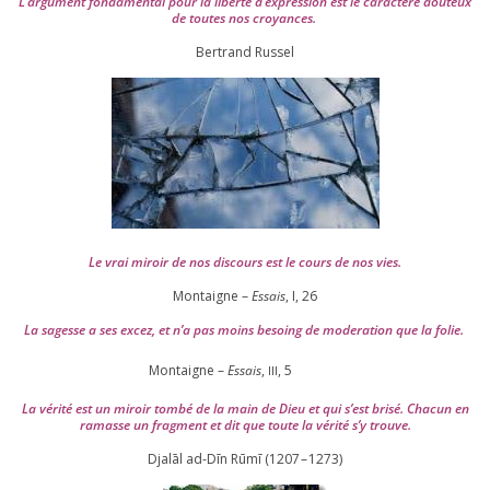
L’argument fon­da­men­tal pour la liber­té d’expression est le carac­tère dou­teux
de toutes nos croyances.
Ber­trand Russel
Le vrai miroir de nos dis­cours est le cours de nos vies.
Montaigne –
Essais
, I,
26
La sagesse a ses excez, et n’a pas moins besoing de mode­ra­tion que la folie.
Montaigne –
Essais
,
,
5
III
La véri­té est un miroir tom­bé de la main de Dieu et qui s’est bri­sé. Chacun en
ramasse un frag­ment et dit que toute la véri­té s’y trouve.
Djalāl ad-Dīn Rūmī (
1207
–
1273
)