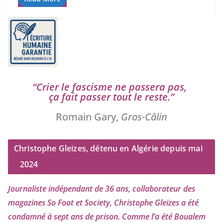
“
Crier le fas­cisme ne pas­se­ra pas,
ça fait pas­ser tout le reste.”
Romain Gary,
Gros-Câlin
Christophe Gleizes, détenu en Algérie depuis mai
2024
Journaliste indé­pen­dant de
36
ans, col­la­bo­ra­teur des
maga­zines So Foot et Society, Christophe Gleizes
a été
condam­né à sept ans de pri­son. Comme l’a été Boualem