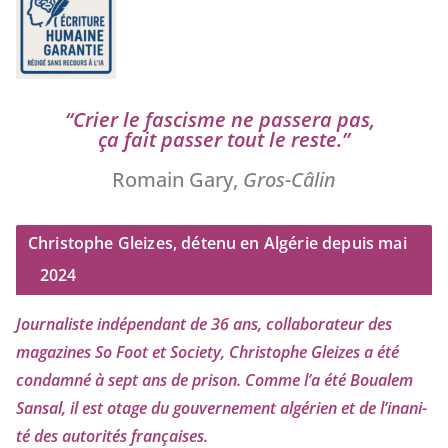
“
Crier le fas­cisme ne pas­se­ra pas,
ça fait pas­ser tout le reste.”
Romain Gary,
Gros-Câlin
Christophe Gleizes, détenu en Algérie depuis mai
2024
Journaliste indé­pen­dant de
36
ans, col­la­bo­ra­teur des
maga­zines So Foot et Society, Christophe Gleizes
a été
condam­né à sept ans de pri­son. Comme l’a été Boualem
Sansal, il est otage du gou­ver­ne­ment algé­rien et de l’i­na­ni­
té des auto­ri­tés françaises.