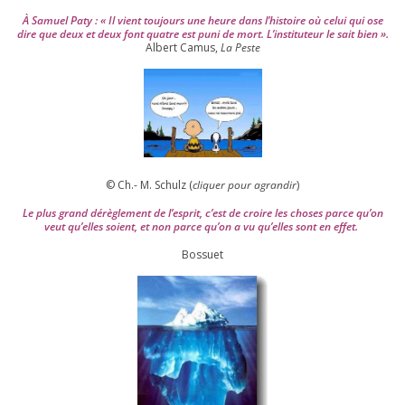
À Samuel Paty : « Il vient tou­jours une heure dans l’his­toire où celui qui ose
dire que deux et deux font quatre est puni de mort. L’instituteur le sait bien ».
Albert Camus,
La Peste
© Ch.- M. Schulz (
cli­quer pour agran­dir
)
Le plus grand dérè­gle­ment de l’es­prit, c’est de croire les choses parce qu’on
veut qu’elles soient, et non parce qu’on a vu qu’elles sont en effet.
Bossuet