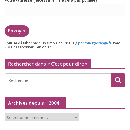
Votre @dresse (néces­saire – ne sera pas publiée)
Pour se désa­bon­ner : un simple cour­riel à
g.​ponthieu@​orange.​fr
avec
« Me désa­bon­ner » en objet.
Rechercher dans « C’est pour dire »
Archives depuis
2004
A
r