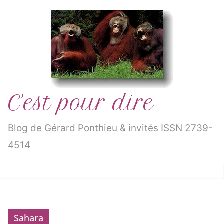
Passer
au
contenu
C’est pour dire
Blog de Gérard Ponthieu & invités ISSN 2739-
4514
Sahara