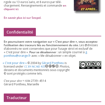
rigide ou
13
euros sans, et
8
euros par télé­
char­ge­ment. Ren­sei­gne­ments et com­mande
en
cli­quant ici
.
En savoir plus ici sur Sexpol
.
Confidentialité
En pour­sui­vant votre navi­ga­tion sur « C’est pour dire », vous accep­tez
l’utilisation des tra­ceurs liés au fonc­tion­ne­ment du site.
Les @dresses
d’a­bon­nés ne sont conser­vées que pour l’u­sage strict et exclu­sif de
« C’est pour dire ».
Pour se désa­bon­ner
: un simple cour­riel à
g.​
ponthieu@​orange.​fr
avec « Me désa­bon­ner » en objet.
«
C’est pour dire »
©
2004
by
Gérard Ponthieu
is
licen­sed under
4
.
0
. Photos,
CC
BY-NC-ND
des­sins et docu­ments men­tion­nés sous copy­right
© sont pro­té­gés comme tels.
C’est pour dire
=
2739
–
4514
ISSN
Gérard Ponthieu, Marseille
Traducteur