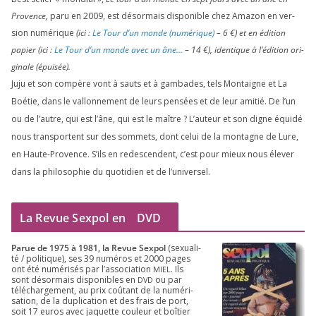
Provence,
paru en
2009
, est désor­mais dis­po­nible chez Amazon en ver­
sion numé­rique
(ici :
Le Tour d’un monde (numé­rique)
–
6
€) et en édi­tion
papier (ici :
Le Tour d’un monde avec un âne…
–
14
€), iden­tique à l’é­di­tion ori­
gi­nale (épui­sée).
Juju et son com­père vont à sauts et à gam­bades, tels Montaigne et La
Boétie, dans le val­lon­ne­ment de leurs pen­sées et de leur ami­tié. De l’un
ou de l’autre, qui est l’âne, qui est le maître ? L’auteur et son digne équi­dé
nous trans­portent sur des som­mets, dont celui de la mon­tagne de Lure,
en Haute-Provence. S’ils en redes­cendent, c’est pour mieux nous éle­ver
dans la phi­lo­so­phie du quo­ti­dien et de l’universel.
La Revue Sexpol en
DVD
Parue de
1975
à
1981
, la Revue Sex­pol
(sexua­li­
té /​ poli­tique), ses
39
numé­ros et
2000
pages
ont été numé­ri­sés par l’as­so­cia­tion
. Ils
MIEL
sont désor­mais dis­po­nibles en
ou par
DVD
télé­char­ge­ment, au prix coû­tant de la numé­ri­
sa­tion, de la dupli­ca­tion et des frais de port,
soit
17
euros avec jaquette cou­leur et boî­tier