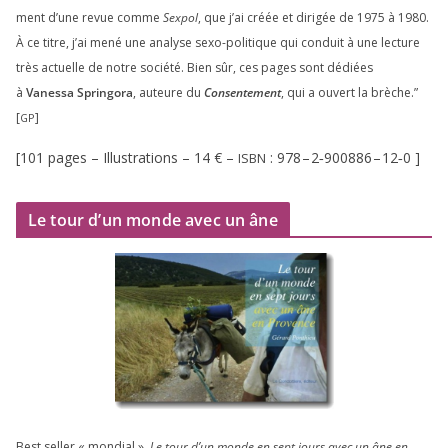
ment d’une revue comme
Sexpol
, que j’ai créée et diri­gée de
1975
à
1980
.
À ce titre, j’ai mené une ana­lyse sexo-poli­tique qui conduit à une lec­ture
très actuelle de notre socié­té. Bien sûr, ces pages sont dédiées
à
Vanessa Springora
, auteure du
Consentement
, qui a ouvert la brèche.”
[
]
GP
[
101
pages – Illustrations –
14
€ –
:
978
–
2
‑
900886
–
12
‑
0
]
ISBN
Le tour d’un monde avec un âne
Best sel­ler « mon­dial »,
Le tour d’un monde en sept jours avec un âne en