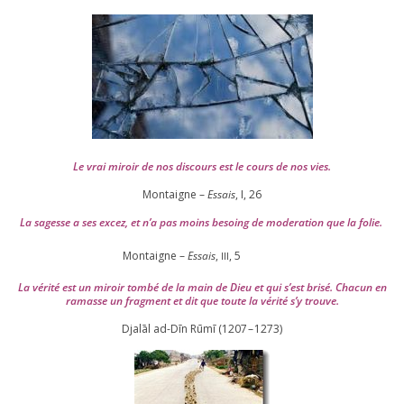
Le vrai miroir de nos dis­cours est le cours de nos vies.
Montaigne –
Essais
, I,
26
La sagesse a ses excez, et n’a pas moins besoing de mode­ra­tion que la folie.
Montaigne –
Essais
,
,
5
III
La véri­té est un miroir tom­bé de la main de Dieu et qui s’est bri­sé. Chacun en
ramasse un frag­ment et dit que toute la véri­té s’y trouve.
Djalāl ad-Dīn Rūmī (
1207
–
1273
)