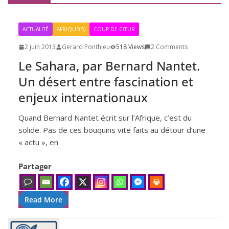
ACTUALITÉ
AFRIQUE(S)
COUP DE CŒUR
2 juin 2013
Gerard Ponthieu
518 Views
2 Comments
Le Sahara, par Bernard Nantet.
Un désert entre fascination et
enjeux internationaux
Quand Bernard Nantet écrit sur l’Afrique, c’est du
solide. Pas de ces bou­quins vite faits au détour d’une
« actu », en
Partager
Read More