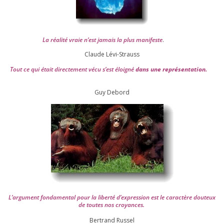
La réa­lité vraie n’est jamais la plus mani­feste
.
Claude Lévi-Strauss
Tout ce qui était direc­te­ment vécu s’est éloi­gné
dans une repré­sen­ta­tion.
Guy Debord
L’argument fon­da­men­tal pour la liber­té d’expression est le carac­tère dou­teux
de toutes nos croyances.
Ber­trand Russel