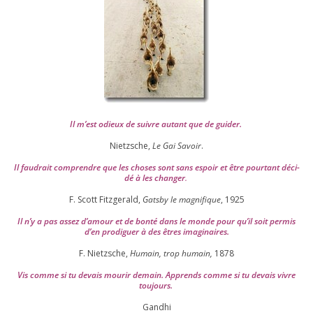
Il m’est odieux de suivre autant que de gui­der
.
Nietzsche,
Le Gai Savoir
.
Il fau­drait com­prendre que les choses sont sans espoir et être pour­tant déci­
dé à les chan­ger
.
F. Scott Fitzgerald,
Gatsby le magni­fique
,
1925
Il n’y a pas assez d’a­mour et de bon­té dans le monde pour qu’il soit per­mis
d’en pro­di­guer à des êtres imaginaires.
F. Nietzsche,
Humain, trop humain,
1878
Vis comme si tu devais mou­rir demain. Apprends comme si tu devais vivre
toujours.
Gandhi