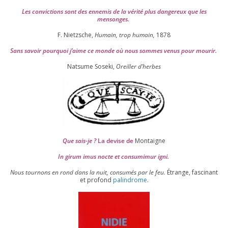
Les convic­tions sont des enne­mis de la véri­té plus dan­ge­reux que les
mensonges.
F. Nietzsche,
Humain, trop humain,
1878
Sans savoir pour­quoi j’aime ce monde où nous sommes venus pour mourir.
Natsume Soseki,
Oreiller d’herbes
Que sais-je ?
La devise de
Montaigne
In girum imus nocte et consu­mi­mur igni.
Nous tour­nons en rond dans la nuit, consu­més par le feu.
Étrange, fas­ci­nant
et pro­fond
palin­drome
.