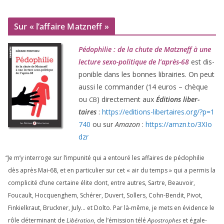
Sur « l’affaire Matzneff »
Pédophilie : de la chute de Matzneff à une
lec­ture sexo-poli­tique de l’après-
68
est dis­
po­nible dans les bonnes librai­ries. On peut
aus­si le com­man­der (
14
euros – chèque
ou
) direc­te­ment aux
Éditions liber­
CB
taires
:
https://​edi​tions​-liber​taires​.org/​?​p​=​
1
740
ou sur
Amazon
:
https://​amzn​.to/​
3
​X​I​o​
dzr
“
Je m’y inter­roge sur l’impunité qui a entou­ré les affaires de pédo­phi­lie
dès après Mai-
68
, et en par­ti­cu­lier sur cet « air du temps » qui a per­mis la
com­pli­ci­té d’une cer­taine élite dont, entre autres, Sartre, Beauvoir,
Foucault, Hocquenghem, Schérer, Duvert, Sollers, Cohn-Bendit, Pivot,
Finkielkraut, Bruckner, July… et Dolto. Par là-même, je mets en évi­dence le
rôle déter­mi­nant de
Libération
, de l’émission télé
Apostrophes
et éga­le­