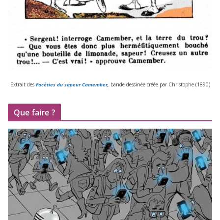
Extrait des
Facéties du sapeur Camember
,
bande des­si­née créée par Christophe (
1890
)
Que faire ?