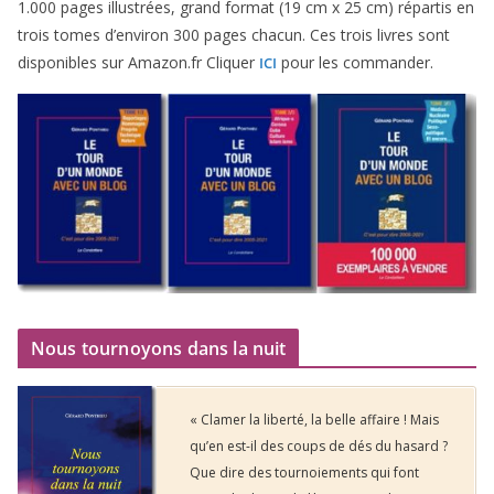
1
.
000
pages illus­trées, grand for­mat (
19
cm x
25
cm) répar­tis en
trois tomes d’environ
300
pages cha­cun. Ces trois livres sont
dis­po­nibles sur Amazon​.fr Cliquer
pour les commander.
ICI
Nous tournoyons dans la nuit
« Clamer la liberté, la belle affaire ! Mais
qu’en est-il des coups de dés du hasard ?
Que dire des tournoiements qui font