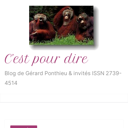
Passer
au
contenu
C’est pour dire
Blog de Gérard Ponthieu & invités ISSN 2739-
4514