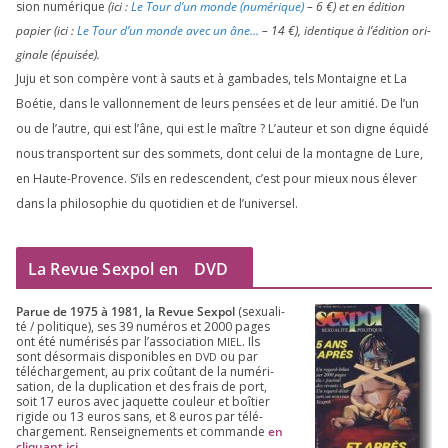
sion numé­rique
(ici :
Le Tour d’un monde (numé­rique)
–
6
€) et en édi­tion
papier (ici :
Le Tour d’un monde avec un âne…
–
14
€), iden­tique à l’é­di­tion ori­
gi­nale (épui­sée).
Juju et son com­père vont à sauts et à gam­bades, tels Montaigne et La
Boétie, dans le val­lon­ne­ment de leurs pen­sées et de leur ami­tié. De l’un
ou de l’autre, qui est l’âne, qui est le maître ? L’auteur et son digne équi­dé
nous trans­portent sur des som­mets, dont celui de la mon­tagne de Lure,
en Haute-Provence. S’ils en redes­cendent, c’est pour mieux nous éle­ver
dans la phi­lo­so­phie du quo­ti­dien et de l’universel.
La Revue Sexpol en
DVD
Parue de
1975
à
1981
, la Revue Sex­pol
(sexua­li­
té /​ poli­tique), ses
39
numé­ros et
2000
pages
ont été numé­ri­sés par l’as­so­cia­tion
. Ils
MIEL
sont désor­mais dis­po­nibles en
ou par
DVD
télé­char­ge­ment, au prix coû­tant de la numé­ri­
sa­tion, de la dupli­ca­tion et des frais de port,
soit
17
euros avec jaquette cou­leur et boî­tier
rigide ou
13
euros sans, et
8
euros par télé­
char­ge­ment. Ren­sei­gne­ments et com­mande
en
cli­quant ici
.