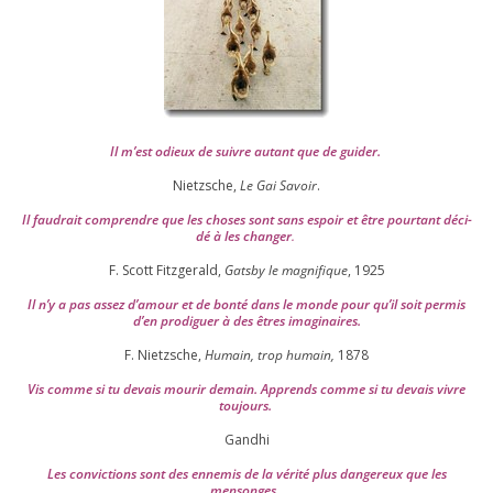
Il m’est odieux de suivre autant que de gui­der
.
Nietzsche,
Le Gai Savoir
.
Il fau­drait com­prendre que les choses sont sans espoir et être pour­tant déci­
dé à les chan­ger
.
F. Scott Fitzgerald,
Gatsby le magni­fique
,
1925
Il n’y a pas assez d’a­mour et de bon­té dans le monde pour qu’il soit per­mis
d’en pro­di­guer à des êtres imaginaires.
F. Nietzsche,
Humain, trop humain,
1878
Vis comme si tu devais mou­rir demain. Apprends comme si tu devais vivre
toujours.
Gandhi
Les convic­tions sont des enne­mis de la véri­té plus dan­ge­reux que les
mensonges.