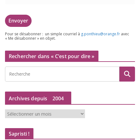
Pour se désa­bon­ner : un simple cour­riel à
g.​ponthieu@​orange.​fr
avec
« Me désa­bon­ner » en objet.
Rechercher dans « C’est pour dire »
Archives depuis
2004
A
r
c
Sapristi !
h