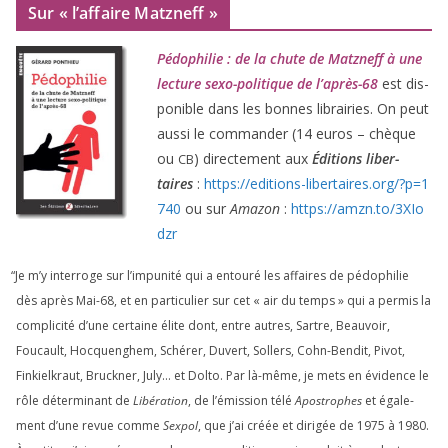
Sur « l’affaire Matzneff »
Pédophilie : de la chute de Matzneff à une
lec­ture sexo-poli­tique de l’après-
68
est dis­
po­nible dans les bonnes librai­ries. On peut
aus­si le com­man­der (
14
euros – chèque
ou
) direc­te­ment aux
Éditions liber­
CB
taires
:
https://​edi​tions​-liber​taires​.org/​?​p​=​
1
740
ou sur
Amazon
:
https://​amzn​.to/​
3
​X​I​o​
dzr
“
Je m’y inter­roge sur l’impunité qui a entou­ré les affaires de pédo­phi­lie
dès après Mai-
68
, et en par­ti­cu­lier sur cet « air du temps » qui a per­mis la
com­pli­ci­té d’une cer­taine élite dont, entre autres, Sartre, Beauvoir,
Foucault, Hocquenghem, Schérer, Duvert, Sollers, Cohn-Bendit, Pivot,
Finkielkraut, Bruckner, July… et Dolto. Par là-même, je mets en évi­dence le
rôle déter­mi­nant de
Libération
, de l’émission télé
Apostrophes
et éga­le­
ment d’une revue comme
Sexpol
, que j’ai créée et diri­gée de
1975
à
1980
.