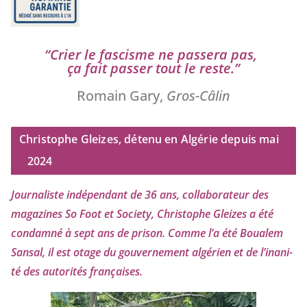
“
Crier le fas­cisme ne pas­se­ra pas,
ça fait pas­ser tout le reste.”
Romain Gary,
Gros-Câlin
Christophe Gleizes, détenu en Algérie depuis mai
2024
Journaliste indé­pen­dant de
36
ans, col­la­bo­ra­teur des
maga­zines So Foot et Society, Christophe Gleizes
a été
condam­né à sept ans de pri­son. Comme l’a été Boualem
Sansal, il est otage du gou­ver­ne­ment algé­rien et de l’i­na­ni­
té des auto­ri­tés françaises.