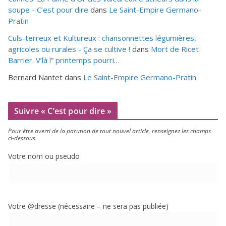
soupe - C’est pour dire
dans
Le Saint-Empire Germano-
Pratin
Culs-terreux et Kultureux : chansonnettes légumières,
agricoles ou rurales - Ça se cultive !
dans
Mort de Ricet
Barrier. V’là l” printemps pourri…
Bernard Nantet
dans
Le Saint-Empire Germano-Pratin
Suivre « C’est pour dire »
Pour être aver­ti de la paru­tion de tout nou­vel article, ren­sei­gnez les champs
ci-dessous.
Votre nom ou pseudo
Votre @dresse (néces­saire – ne sera pas publiée)