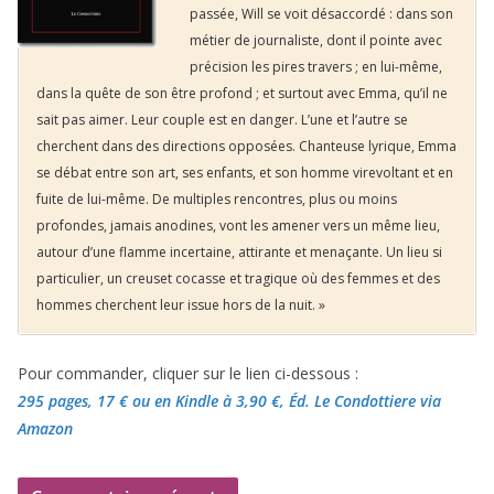
passée, Will se voit désaccordé : dans son
métier de journaliste, dont il pointe avec
précision les pires travers ; en lui-même,
dans la quête de son être profond ; et surtout avec Emma, qu’il ne
sait pas aimer. Leur couple est en danger. L’une et l’autre se
cherchent dans des directions opposées. Chanteuse lyrique, Emma
se débat entre son art, ses enfants, et son homme virevoltant et en
fuite de lui-même. De multiples rencontres, plus ou moins
profondes, jamais anodines, vont les amener vers un même lieu,
autour d’une flamme incertaine, attirante et menaçante. Un lieu si
particulier, un creuset cocasse et tragique où des femmes et des
hommes cherchent leur issue hors de la nuit. »
Pour commander, cliquer sur le lien ci-dessous :
295 pages, 17 €
ou en Kindle à 3,90 €
, Éd. Le Condottiere via
Amazon