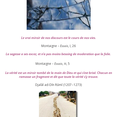
Le vrai miroir de nos dis­cours est le cours de nos vies.
Montaigne –
Essais
, I,
26
La sagesse a ses excez, et n’a pas moins besoing de mode­ra­tion que la folie.
Montaigne –
Essais
,
,
5
III
La véri­té est un miroir tom­bé de la main de Dieu et qui s’est bri­sé. Chacun en
ramasse un frag­ment et dit que toute la véri­té s’y trouve.
Djalāl ad-Dīn Rūmī (
1207
–
1273
)