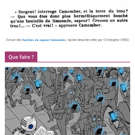
Extrait des
Facéties du sapeur Camember
,
bande des­si­née créée par Christophe (
1890
)
Que faire ?