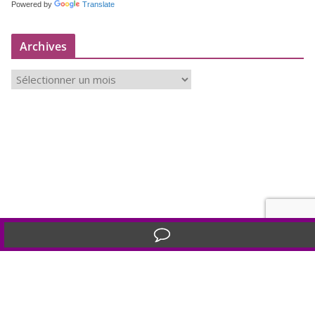
Powered by
Translate
Archives
A
r
c
h
i
v
e
s
Translate »