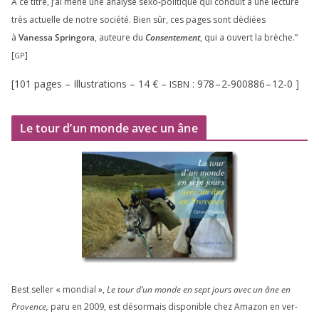
À ce titre, j’ai mené une ana­lyse sexo-poli­tique qui conduit à une lec­ture
très actuelle de notre socié­té. Bien sûr, ces pages sont dédiées
à
Vanessa Springora
, auteure du
Consentement
, qui a ouvert la brèche.”
[
]
GP
[
101
pages – Illustrations –
14
€ –
:
978
–
2
‑
900886
–
12
‑
0
]
ISBN
Le tour d’un monde avec un âne
Best sel­ler « mon­dial »,
Le tour d’un monde en sept jours avec un âne en
Provence,
paru en
2009
, est désor­mais dis­po­nible chez Amazon en ver­