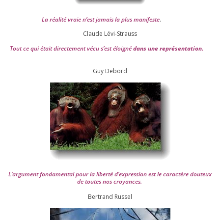
La réa­lité vraie n’est jamais la plus mani­feste
.
Claude Lévi-Strauss
Tout ce qui était direc­te­ment vécu s’est éloi­gné
dans une repré­sen­ta­tion.
Guy Debord
L’argument fon­da­men­tal pour la liber­té d’expression est le carac­tère dou­teux
de toutes nos croyances.
Ber­trand Russel