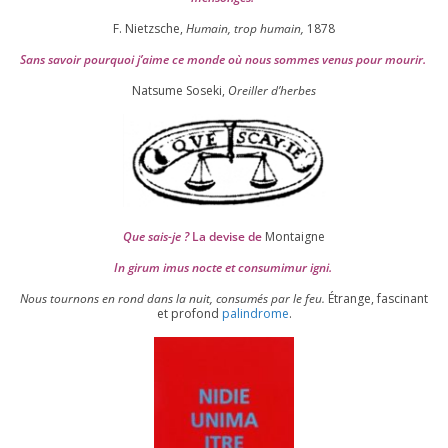
F. Nietzsche,
Humain, trop humain,
1878
Sans savoir pour­quoi j’aime ce monde où nous sommes venus pour mourir.
Natsume Soseki,
Oreiller d’herbes
Que sais-je ?
La devise de
Montaigne
In girum imus nocte et consu­mi­mur igni.
Nous tour­nons en rond dans la nuit, consu­més par le feu.
Étrange, fas­ci­nant
et pro­fond
palin­drome
.