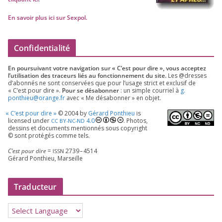
En savoir plus ici sur Sexpol
.
Confidentialité
En pour­sui­vant votre navi­ga­tion sur « C’est pour dire », vous accep­tez
l’utilisation des tra­ceurs liés au fonc­tion­ne­ment du site.
Les @dresses
d’a­bon­nés ne sont conser­vées que pour l’u­sage strict et exclu­sif de
« C’est pour dire ».
Pour se désa­bon­ner
: un simple cour­riel à
g.​
ponthieu@​orange.​fr
avec « Me désa­bon­ner » en objet.
«
C’est pour dire »
©
2004
by
Gérard Ponthieu
is
licen­sed under
4
.
0
. Photos,
CC
BY-NC-ND
des­sins et docu­ments men­tion­nés sous copy­right
© sont pro­té­gés comme tels.
C’est pour dire
=
2739
–
4514
ISSN
Gérard Ponthieu, Marseille
Traducteur