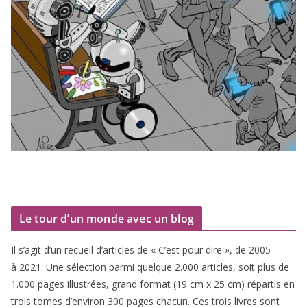
Le tour d’un monde avec un blog
Il s’agit d’un recueil d’ar­ticles de « C’est pour dire », de
2005
à
2021
. Une sélec­tion par­mi quelque
2
.
000
articles, soit plus de
1
.
000
pages illus­trées, grand for­mat (
19
cm x
25
cm) répar­tis en
trois tomes d’environ
300
pages cha­cun. Ces trois livres sont