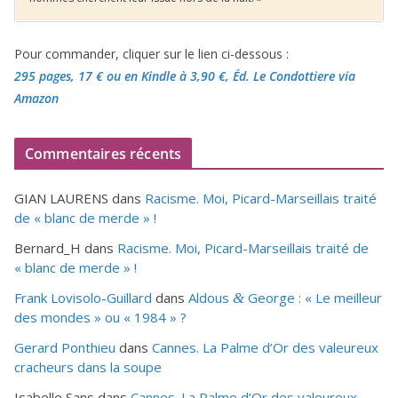
Pour commander, cliquer sur le lien ci-dessous :
295 pages, 17 €
ou en Kindle à 3,90 €
, Éd. Le Condottiere via
Amazon
Commentaires récents
GIAN LAURENS
dans
Racisme. Moi, Picard-Marseillais traité
de « blanc de merde » !
Bernard_H
dans
Racisme. Moi, Picard-Marseillais traité de
« blanc de merde » !
Frank Lovisolo-Guillard
dans
Aldous
George : « Le meilleur
&
des mondes » ou «
1984
» ?
Gerard Ponthieu
dans
Cannes. La Palme d’Or des valeureux
cracheurs dans la soupe
Isabelle Sans
dans
Cannes. La Palme d’Or des valeureux