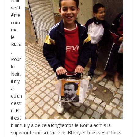
Noir
veut
être
com
me
le
Blanc
.
Pour
le
Noir,
il n'y
a
qu'un
desti
n. Et
il est
blanc. Il y a de cela longtemps le Noir a admis la
supériorité indiscutable du Blanc, et tous ses efforts