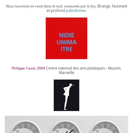
Nous tour­nons en rond dans la nuit, consu­més par le feu.
Étrange, fas­ci­nant
et pro­fond
palin­drome
.
Philippe Casal,
2004
Centre natio­nal des arts plas­tiques – Mucem,
Marseille