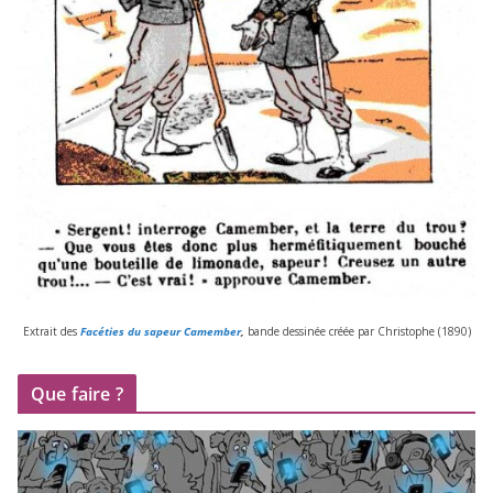
Extrait des
Facéties du sapeur Camember
,
bande des­si­née créée par Christophe (
1890
)
Que faire ?