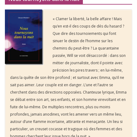
« Clamer la liberté, la belle affaire ! Mais
qu’en est-il des coups de dés du hasard ?
Que dire des tournoiements qui font
sinuer le destin de l’homme sur les
chemins du peut-être ? La quarantaine
passée, Will se voit désaccordé : dans son
métier de journaliste, dont il pointe avec
précision les pires travers ; en lui-même,
dans la quête de son être profond ; et surtout avec Emma, qu’il ne
sait pas aimer. Leur couple est en danger. L’une et l’autre se
cherchent dans des directions opposées. Chanteuse lyrique, Emma
se débat entre son art, ses enfants, et son homme virevoltant et en
fuite de lui-même. De multiples rencontres, plus ou moins
profondes, jamais anodines, vont les amener vers un même lieu,
autour d’une flamme incertaine, attirante et menaçante. Un lieu si
particulier, un creuset cocasse et tragique où des femmes et des
hommes cherchent leur issue hors de la nuit. »