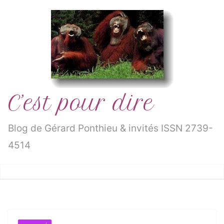
Passer
au
contenu
C’est pour dire
Blog de Gérard Ponthieu & invités ISSN 2739-
4514