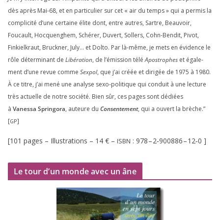
dès après Mai-
68
, et en par­ti­cu­lier sur cet « air du temps » qui a per­mis la
com­pli­ci­té d’une cer­taine élite dont, entre autres, Sartre, Beauvoir,
Foucault, Hocquenghem, Schérer, Duvert, Sollers, Cohn-Bendit, Pivot,
Finkielkraut, Bruckner, July… et Dolto. Par là-même, je mets en évi­dence le
rôle déter­mi­nant de
Libération
, de l’émission télé
Apostrophes
et éga­le­
ment d’une revue comme
Sexpol
, que j’ai créée et diri­gée de
1975
à
1980
.
À ce titre, j’ai mené une ana­lyse sexo-poli­tique qui conduit à une lec­ture
très actuelle de notre socié­té. Bien sûr, ces pages sont dédiées
à
Vanessa Springora
, auteure du
Consentement
, qui a ouvert la brèche.”
[
]
GP
[
101
pages – Illustrations –
14
€ –
:
978
–
2
‑
900886
–
12
‑
0
]
ISBN
Le tour d’un monde avec un âne