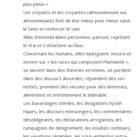
plus pieux ».
Les croyants et les croyantes (almou­mi­noune wa
almou­mi­naate) font de leur mieux pour mieux sai­sir
le Sens et ren­for­cer le Lien.
Mais d’innombrables per­sonnes, par­tout, rejettent
le Vrai et s’attachent au faux.
Concernant les humains, elles épi­loguent, encore et
encore sur « les races qui com­posent l’humanité »,
se lancent dans des théo­ries erro­nées, se perdent
dans des dis­cours absurdes, répandent des sor­
nettes, prennent des ves­sies pour des lan­ternes,
ali­mentent et entre­tiennent le blâmable.
Les bavar­dages sté­riles, les diva­ga­tions hys­té­
riques, les dis­cours men­son­gers, les com­men­taires
déso­bli­geants, les décla­ra­tions arro­gantes, les
cam­pagnes de déni­gre­ment, les insultes conti­nues,
les vexa­tions répé­tées, les sous-enten­dus outra­