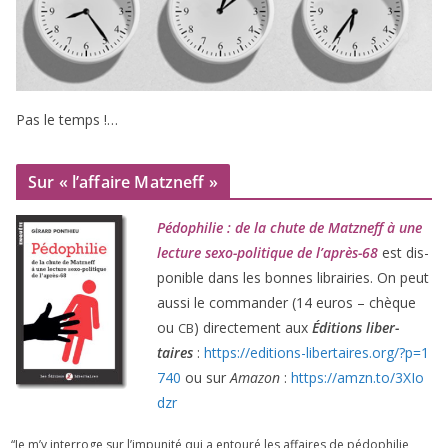
Pas le temps !…
Sur « l’affaire Matzneff »
Pédophilie : de la chute de Matzneff à une
lec­ture sexo-poli­tique de l’après-
68
est dis­
po­nible dans les bonnes librai­ries. On peut
aus­si le com­man­der (
14
euros – chèque
ou
) direc­te­ment aux
Éditions liber­
CB
taires
:
https://​edi​tions​-liber​taires​.org/​?​p​=​
1
740
ou sur
Amazon
:
https://​amzn​.to/​
3
​X​I​o​
dzr
“
Je m’y inter­roge sur l’impunité qui a entou­ré les affaires de pédo­phi­lie