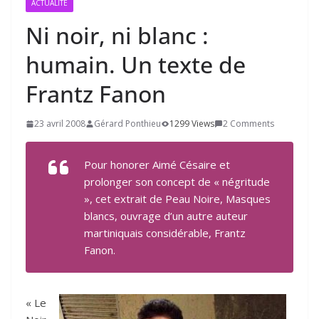
ACTUALITÉ
Ni noir, ni blanc :
humain. Un texte de
Frantz Fanon
23 avril 2008
Gérard Ponthieu
1299 Views
2 Comments
Pour honorer Aimé Césaire et
prolonger son concept de « négritude
», cet extrait de
Peau Noire, Masques
blancs
, ouvrage d’un autre auteur
martiniquais considérable, Frantz
Fanon.
« Le