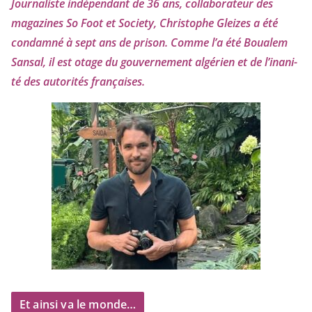
Journaliste indé­pen­dant de
36
ans, col­la­bo­ra­teur des
maga­zines So Foot et Society, Christophe Gleizes
a été
condam­né à sept ans de pri­son. Comme l’a été Boualem
Sansal, il est otage du gou­ver­ne­ment algé­rien et de l’i­na­ni­
té des auto­ri­tés françaises.
Et ainsi va le monde…