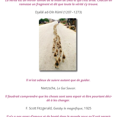
La véri­té est un miroir tom­bé de la main de Dieu et qui s’est bri­sé. Chacun en
ramasse un frag­ment et dit que toute la véri­té s’y trouve.
Djalāl ad-Dīn Rūmī (
1207
–
1273
)
Il m’est odieux de suivre autant que de gui­der
.
Nietzsche,
Le Gai Savoir
.
Il fau­drait com­prendre que les choses sont sans espoir et être pour­tant déci­
dé à les chan­ger
.
F. Scott Fitzgerald,
Gatsby le magni­fique
,
1925
Il n’y a pas assez d’a­mour et de bon­té dans le monde pour qu’il soit per­mis