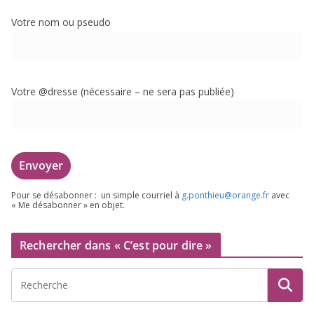
Votre nom ou pseudo
Votre @dresse (néces­saire – ne sera pas publiée)
Pour se désa­bon­ner : un simple cour­riel à
g.​ponthieu@​orange.​fr
avec
« Me désa­bon­ner » en objet.
Rechercher dans « C’est pour dire »