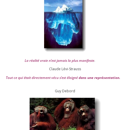
La réa­lité vraie n’est jamais la plus mani­feste
.
Claude Lévi-Strauss
Tout ce qui était direc­te­ment vécu s’est éloi­gné
dans une repré­sen­ta­tion.
Guy Debord