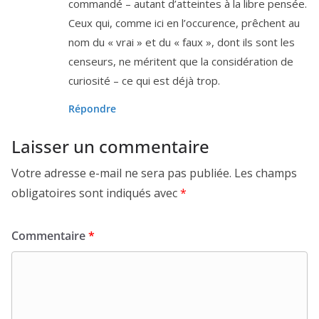
com­man­dé – autant d’at­teintes à la libre pen­sée.
Ceux qui, comme ici en l’oc­cu­rence, prêchent au
nom du « vrai » et du « faux », dont ils sont les
cen­seurs, ne méritent que la consi­dé­ra­tion de
curio­si­té – ce qui est déjà trop.
Répondre
Laisser un commentaire
Votre adresse e-mail ne sera pas publiée.
Les champs
obligatoires sont indiqués avec
*
Commentaire
*