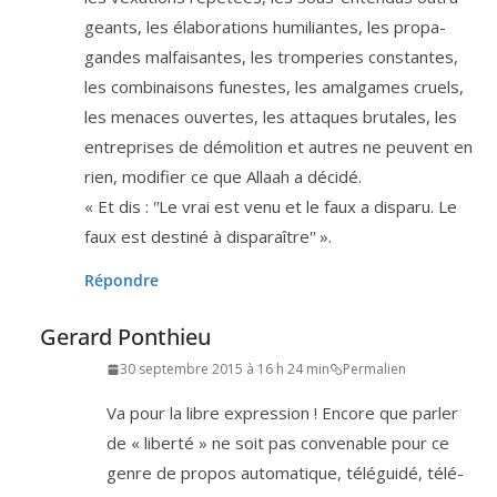
geants, les éla­bo­ra­tions humi­liantes, les pro­pa­
gandes mal­fai­santes, les trom­pe­ries constantes,
les com­bi­nai­sons funestes, les amal­games cruels,
les menaces ouvertes, les attaques bru­tales, les
entre­prises de démo­li­tion et autres ne peuvent en
rien, modi­fier ce que Allaah a décidé.
« Et dis : ʺLe vrai est venu et le faux a dis­pa­ru. Le
faux est des­ti­né à disparaîtreʺ ».
Répondre
Gerard Ponthieu
30 septembre 2015 à 16 h 24 min
Permalien
Va pour la libre expres­sion ! Encore que par­ler
de « liber­té » ne soit pas conve­nable pour ce
genre de pro­pos auto­ma­tique, télé­gui­dé, télé­