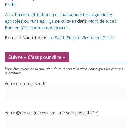
Pratin
Culs-terreux et Kultureux : chansonnettes légumières,
agricoles ou rurales - Ça se cultive !
dans
Mort de Ricet
Barrier. V’là l” printemps pourri…
Bernard Nantet
dans
Le Saint-Empire Germano-Pratin
Suivre « C’est pour dire »
Pour être aver­ti de la paru­tion de tout nou­vel article, ren­sei­gnez les champs
ci-dessous.
Votre nom ou pseudo
Votre @dresse (néces­saire – ne sera pas publiée)