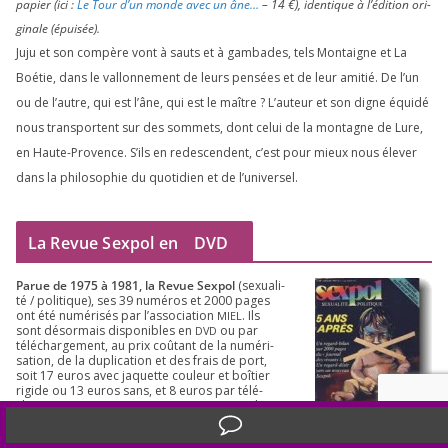
papier (ici :
Le Tour d’un monde avec un âne…
–
14
€), iden­tique à l’é­di­tion ori­
gi­nale (épui­sée).
Juju et son com­père vont à sauts et à gam­bades, tels Montaigne et La
Boétie, dans le val­lon­ne­ment de leurs pen­sées et de leur ami­tié. De l’un
ou de l’autre, qui est l’âne, qui est le maître ? L’auteur et son digne équi­dé
nous trans­portent sur des som­mets, dont celui de la mon­tagne de Lure,
en Haute-Provence. S’ils en redes­cendent, c’est pour mieux nous éle­ver
dans la phi­lo­so­phie du quo­ti­dien et de l’universel.
La Revue Sexpol en
DVD
Parue de
1975
à
1981
, la Revue Sex­pol
(sexua­li­
té /​ poli­tique), ses
39
numé­ros et
2000
pages
ont été numé­ri­sés par l’as­so­cia­tion
. Ils
MIEL
sont désor­mais dis­po­nibles en
ou par
DVD
télé­char­ge­ment, au prix coû­tant de la numé­ri­
sa­tion, de la dupli­ca­tion et des frais de port,
soit
17
euros avec jaquette cou­leur et boî­tier
rigide ou
13
euros sans, et
8
euros par télé­
char­ge­ment. Ren­sei­gne­ments et com­mande
en
cli­quant ici
.
Translate »