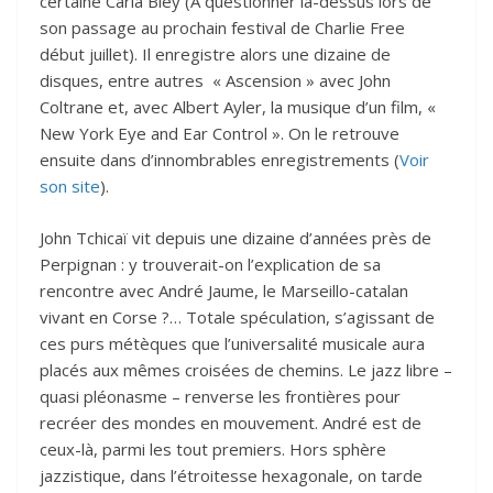
certaine Carla Bley (À questionner là-dessus lors de
son passage au prochain festival de Charlie Free
début juillet). Il enregistre alors une dizaine de
disques, entre autres « Ascension » avec John
Coltrane et, avec Albert Ayler, la musique d’un film, «
New York Eye and Ear Control ». On le retrouve
ensuite dans d’innombrables enregistrements (
Voir
son site
).
John Tchicaï vit depuis une dizaine d’années près de
Perpignan : y trouverait-on l’explication de sa
rencontre avec André Jaume, le Marseillo-catalan
vivant en Corse ?… Totale spéculation, s’agissant de
ces purs métèques que l’universalité musicale aura
placés aux mêmes croisées de chemins. Le jazz libre –
quasi pléonasme – renverse les frontières pour
recréer des mondes en mouvement. André est de
ceux-là, parmi les tout premiers. Hors sphère
jazzistique, dans l’étroitesse hexagonale, on tarde