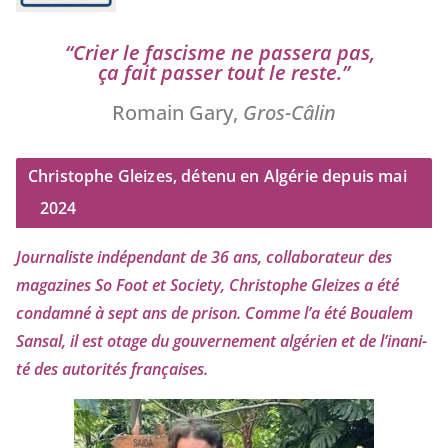
“
Crier le fas­cisme ne pas­se­ra pas,
ça fait pas­ser tout le reste.”
Romain Gary,
Gros-Câlin
Christophe Gleizes, détenu en Algérie depuis mai
2024
Journaliste indé­pen­dant de
36
ans, col­la­bo­ra­teur des
maga­zines So Foot et Society, Christophe Gleizes
a été
condam­né à sept ans de pri­son. Comme l’a été Boualem
Sansal, il est otage du gou­ver­ne­ment algé­rien et de l’i­na­ni­
té des auto­ri­tés françaises.