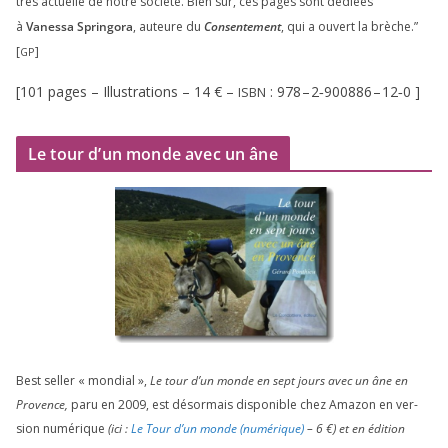
très actuelle de notre socié­té. Bien sûr, ces pages sont dédiées
à
Vanessa Springora
, auteure du
Consentement
, qui a ouvert la brèche.”
[
]
GP
[
101
pages – Illustrations –
14
€ –
:
978
–
2
‑
900886
–
12
‑
0
]
ISBN
Le tour d’un monde avec un âne
Best sel­ler « mon­dial »,
Le tour d’un monde en sept jours avec un âne en
Provence,
paru en
2009
, est désor­mais dis­po­nible chez Amazon en ver­
sion numé­rique
(ici :
Le Tour d’un monde (numé­rique)
–
6
€) et en édi­tion