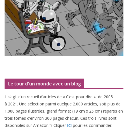
Le tour d’un monde avec un blog
Il s’agit d’un recueil d’ar­ticles de « C’est pour dire », de
2005
à
2021
. Une sélec­tion par­mi quelque
2
.
000
articles, soit plus de
1
.
000
pages illus­trées, grand for­mat (
19
cm x
25
cm) répar­tis en
trois tomes d’environ
300
pages cha­cun. Ces trois livres sont
dis­po­nibles sur Amazon​.fr Cliquer
pour les commander.
ICI