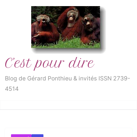
Passer
au
contenu
C’est pour dire
Blog de Gérard Ponthieu & invités ISSN 2739-
4514