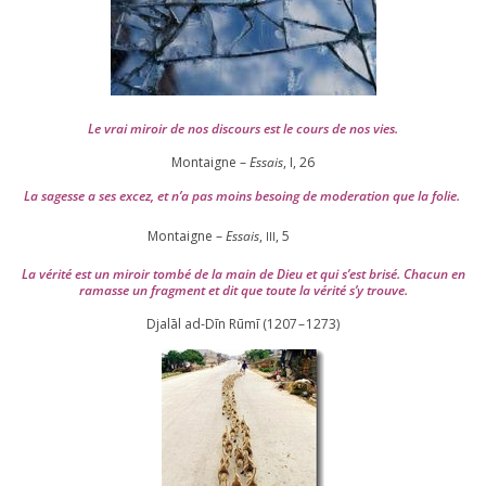
Le vrai miroir de nos dis­cours est le cours de nos vies.
Montaigne –
Essais
, I,
26
La sagesse a ses excez, et n’a pas moins besoing de mode­ra­tion que la folie.
Montaigne –
Essais
,
,
5
III
La véri­té est un miroir tom­bé de la main de Dieu et qui s’est bri­sé. Chacun en
ramasse un frag­ment et dit que toute la véri­té s’y trouve.
Djalāl ad-Dīn Rūmī (
1207
–
1273
)