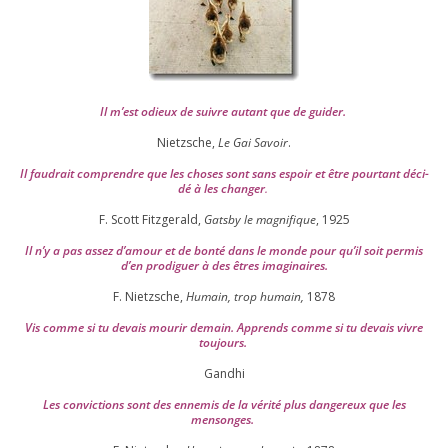
Il m’est odieux de suivre autant que de gui­der
.
Nietzsche,
Le Gai Savoir
.
Il fau­drait com­prendre que les choses sont sans espoir et être pour­tant déci­
dé à les chan­ger
.
F. Scott Fitzgerald,
Gatsby le magni­fique
,
1925
Il n’y a pas assez d’a­mour et de bon­té dans le monde pour qu’il soit per­mis
d’en pro­di­guer à des êtres imaginaires.
F. Nietzsche,
Humain, trop humain,
1878
Vis comme si tu devais mou­rir demain. Apprends comme si tu devais vivre
toujours.
Gandhi
Les convic­tions sont des enne­mis de la véri­té plus dan­ge­reux que les
mensonges.