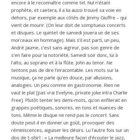
encore à le reconnaître comme tel. Nul n’étant
prophète, et caetera, il a lui aussi trouvé sa voie en
dehors, par exemple aux côtés de Jimmy Giuffre – qui
vient de mourir. (On leur doit de somptueux concerts
et disques. Le quintet de samedi jouera un de ses
morceaux en hommage). Mais s’il est parti, un peu,
André Jaume, c’est sans aigreur, pas son genre de
s’en faire pour la notoriété. Samedi soir donc, lui à
l’alto, au soprano et à la flûte. John au tenor. Ne
tentons pas de dire l’inracontable. Les mots sur la
musique, ça ne parle qu’en douce, par allusions,
analogies. Un peu comme en gastronomie. Rien ne
vaut le plat [pas vrai Evelyne, private joke intra Charlie
Free]. Plutôt tenter les demi-mots, qu’on enfilerait en
grappes poétiques, sonores, en tons et nuances de
tons. Même le disque ne rend pas le concert. Sans
doute peut-il en donner un goût, provoquer des
réminiscences, aiguiser les désirs. Lu l’autre fois sur un
dos de t-shirt : « La meilleure façon d’écouter le jazz,