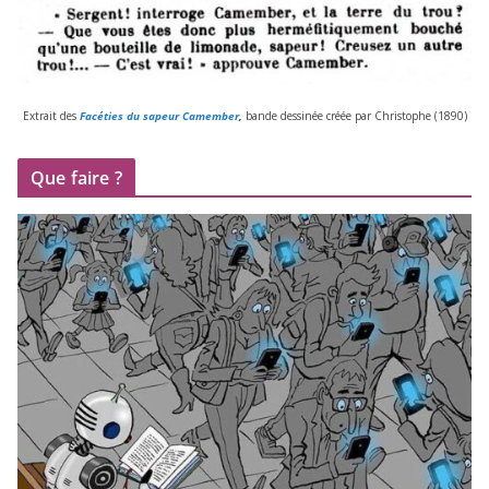
Extrait des
Facéties du sapeur Camember
,
bande des­si­née créée par Christophe (
1890
)
Que faire ?