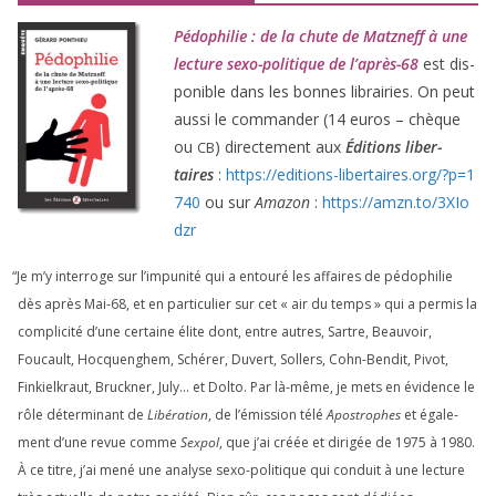
Pédophilie : de la chute de Matzneff à une
lec­ture sexo-poli­tique de l’après-
68
est dis­
po­nible dans les bonnes librai­ries. On peut
aus­si le com­man­der (
14
euros – chèque
ou
) direc­te­ment aux
Éditions liber­
CB
taires
:
https://​edi​tions​-liber​taires​.org/​?​p​=​
1
740
ou sur
Amazon
:
https://​amzn​.to/​
3
​X​I​o​
dzr
“
Je m’y inter­roge sur l’impunité qui a entou­ré les affaires de pédo­phi­lie
dès après Mai-
68
, et en par­ti­cu­lier sur cet « air du temps » qui a per­mis la
com­pli­ci­té d’une cer­taine élite dont, entre autres, Sartre, Beauvoir,
Foucault, Hocquenghem, Schérer, Duvert, Sollers, Cohn-Bendit, Pivot,
Finkielkraut, Bruckner, July… et Dolto. Par là-même, je mets en évi­dence le
rôle déter­mi­nant de
Libération
, de l’émission télé
Apostrophes
et éga­le­
ment d’une revue comme
Sexpol
, que j’ai créée et diri­gée de
1975
à
1980
.
À ce titre, j’ai mené une ana­lyse sexo-poli­tique qui conduit à une lec­ture