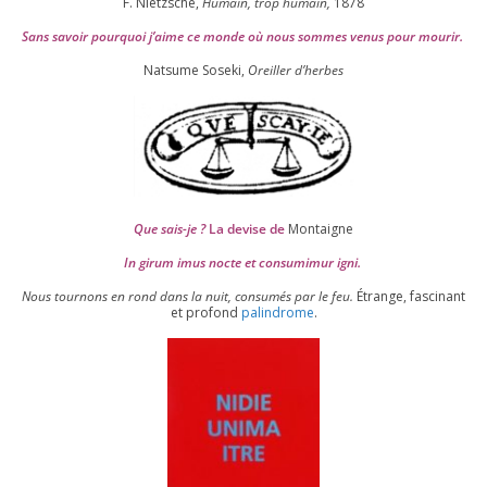
F. Nietzsche,
Humain, trop humain,
1878
Sans savoir pour­quoi j’aime ce monde où nous sommes venus pour mourir.
Natsume Soseki,
Oreiller d’herbes
Que sais-je ?
La devise de
Montaigne
In girum imus nocte et consu­mi­mur igni.
Nous tour­nons en rond dans la nuit, consu­més par le feu.
Étrange, fas­ci­nant
et pro­fond
palin­drome
.