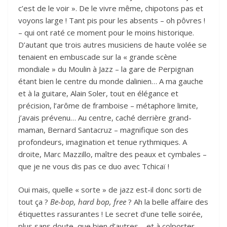
c’est de le voir ». De le vivre même, chipotons pas et
voyons large ! Tant pis pour les absents – oh pôvres !
– qui ont raté ce moment pour le moins historique.
D’autant que trois autres musiciens de haute volée se
tenaient en embuscade sur la « grande scène
mondiale » du Moulin à Jazz – la gare de Perpignan
étant bien le centre du monde dalinien… A ma gauche
et à la guitare, Alain Soler, tout en élégance et
précision, l’arôme de framboise – métaphore limite,
j’avais prévenu… Au centre, caché derrière grand-
maman, Bernard Santacruz – magnifique son des
profondeurs, imagination et tenue rythmiques. A
droite, Marc Mazzillo, maître des peaux et cymbales –
que je ne vous dis pas ce duo avec Tchicaï !
Oui mais, quelle « sorte » de jazz est-il donc sorti de
tout ça ?
Be-bop, hard bop, free
? Ah la belle affaire des
étiquettes rassurantes ! Le secret d’une telle soirée,
plus sans doute, que bien d’autres – et à colporter