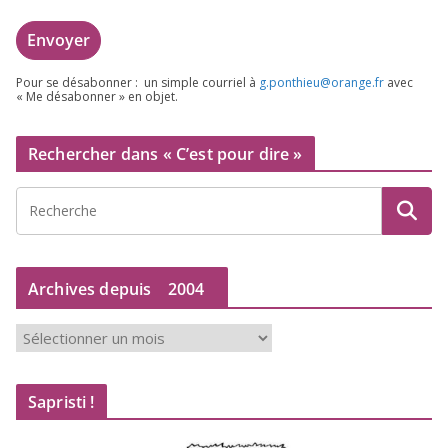
Pour se désa­bon­ner : un simple cour­riel à
g.​ponthieu@​orange.​fr
avec
« Me désa­bon­ner » en objet.
Rechercher dans « C’est pour dire »
Archives depuis
2004
A
r
c
Sapristi !
h
i