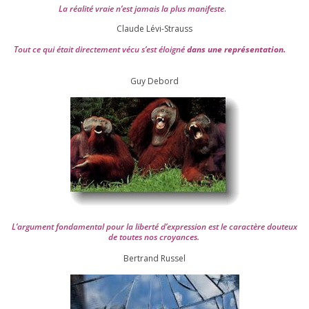
La réa­lité vraie n’est jamais la plus mani­feste
.
Claude Lévi-Strauss
Tout ce qui était direc­te­ment vécu s’est éloi­gné
dans une repré­sen­ta­tion.
Guy Debord
L’argument fon­da­men­tal pour la liber­té d’expression est le carac­tère dou­teux
de toutes nos croyances.
Ber­trand Russel