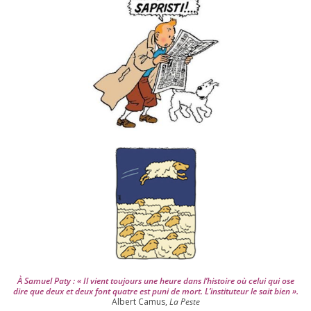
v
e
s
d
e
p
u
i
s
2
0
0
4
À Samuel Paty : « Il vient tou­jours une heure dans l’his­toire où celui qui ose
dire que deux et deux font quatre est puni de mort. L’instituteur le sait bien ».
Albert Camus,
La Peste