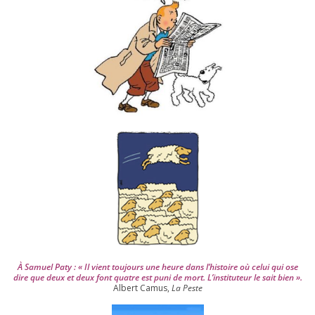
e
s
d
e
p
u
i
s
2
0
0
4
À Samuel Paty : « Il vient tou­jours une heure dans l’his­toire où celui qui ose
dire que deux et deux font quatre est puni de mort. L’instituteur le sait bien ».
Albert Camus,
La Peste