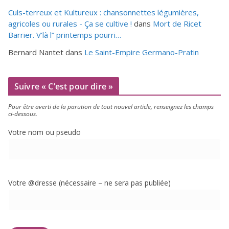
Culs-terreux et Kultureux : chansonnettes légumières,
agricoles ou rurales - Ça se cultive !
dans
Mort de Ricet
Barrier. V’là l” printemps pourri…
Bernard Nantet
dans
Le Saint-Empire Germano-Pratin
Suivre « C’est pour dire »
Pour être aver­ti de la paru­tion de tout nou­vel article, ren­sei­gnez les champs
ci-dessous.
Votre nom ou pseudo
Votre @dresse (néces­saire – ne sera pas publiée)