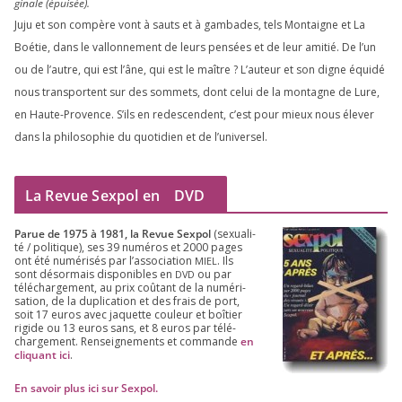
gi­nale (épui­sée).
Juju et son com­père vont à sauts et à gam­bades, tels Montaigne et La
Boétie, dans le val­lon­ne­ment de leurs pen­sées et de leur ami­tié. De l’un
ou de l’autre, qui est l’âne, qui est le maître ? L’auteur et son digne équi­dé
nous trans­portent sur des som­mets, dont celui de la mon­tagne de Lure,
en Haute-Provence. S’ils en redes­cendent, c’est pour mieux nous éle­ver
dans la phi­lo­so­phie du quo­ti­dien et de l’universel.
La Revue Sexpol en
DVD
Parue de
1975
à
1981
, la Revue Sex­pol
(sexua­li­
té /​ poli­tique), ses
39
numé­ros et
2000
pages
ont été numé­ri­sés par l’as­so­cia­tion
. Ils
MIEL
sont désor­mais dis­po­nibles en
ou par
DVD
télé­char­ge­ment, au prix coû­tant de la numé­ri­
sa­tion, de la dupli­ca­tion et des frais de port,
soit
17
euros avec jaquette cou­leur et boî­tier
rigide ou
13
euros sans, et
8
euros par télé­
char­ge­ment. Ren­sei­gne­ments et com­mande
en
cli­quant ici
.
En savoir plus ici sur Sexpol
.