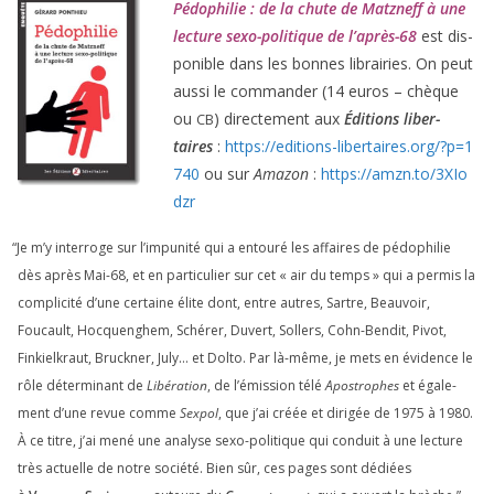
Pédophilie : de la chute de Matzneff à une
lec­ture sexo-poli­tique de l’après-
68
est dis­
po­nible dans les bonnes librai­ries. On peut
aus­si le com­man­der (
14
euros – chèque
ou
) direc­te­ment aux
Éditions liber­
CB
taires
:
https://​edi​tions​-liber​taires​.org/​?​p​=​
1
740
ou sur
Amazon
:
https://​amzn​.to/​
3
​X​I​o​
dzr
“
Je m’y inter­roge sur l’impunité qui a entou­ré les affaires de pédo­phi­lie
dès après Mai-
68
, et en par­ti­cu­lier sur cet « air du temps » qui a per­mis la
com­pli­ci­té d’une cer­taine élite dont, entre autres, Sartre, Beauvoir,
Foucault, Hocquenghem, Schérer, Duvert, Sollers, Cohn-Bendit, Pivot,
Finkielkraut, Bruckner, July… et Dolto. Par là-même, je mets en évi­dence le
rôle déter­mi­nant de
Libération
, de l’émission télé
Apostrophes
et éga­le­
ment d’une revue comme
Sexpol
, que j’ai créée et diri­gée de
1975
à
1980
.
À ce titre, j’ai mené une ana­lyse sexo-poli­tique qui conduit à une lec­ture
très actuelle de notre socié­té. Bien sûr, ces pages sont dédiées