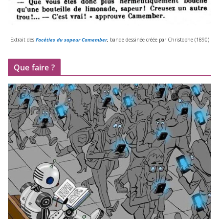
Extrait des
Facéties du sapeur Camember
,
bande des­si­née créée par Christophe (
1890
)
Que faire ?