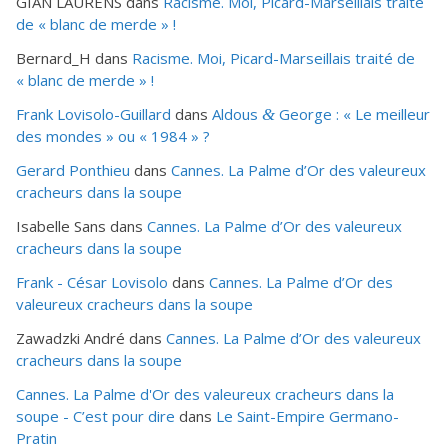
GIAN LAURENS
dans
Racisme. Moi, Picard-Marseillais traité
de « blanc de merde » !
Bernard_H
dans
Racisme. Moi, Picard-Marseillais traité de
« blanc de merde » !
Frank Lovisolo-Guillard
dans
Aldous
George : « Le meilleur
&
des mondes » ou «
1984
» ?
Gerard Ponthieu
dans
Cannes. La Palme d’Or des valeureux
cracheurs dans la soupe
Isabelle Sans
dans
Cannes. La Palme d’Or des valeureux
cracheurs dans la soupe
Frank - César Lovisolo
dans
Cannes. La Palme d’Or des
valeureux cracheurs dans la soupe
Zawadzki André
dans
Cannes. La Palme d’Or des valeureux
cracheurs dans la soupe
Cannes. La Palme d'Or des valeureux cracheurs dans la
soupe - C’est pour dire
dans
Le Saint-Empire Germano-
Pratin