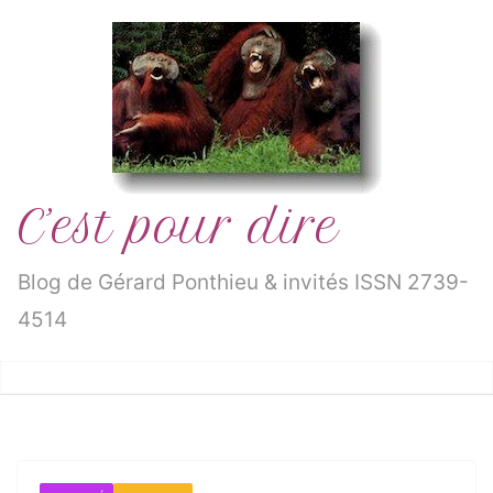
Passer
au
contenu
C’est pour dire
Blog de Gérard Ponthieu & invités ISSN 2739-
4514