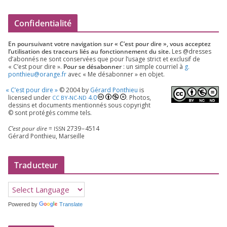
Confidentialité
En pour­sui­vant votre navi­ga­tion sur « C’est pour dire », vous accep­tez
l’utilisation des tra­ceurs liés au fonc­tion­ne­ment du site.
Les @dresses
d’a­bon­nés ne sont conser­vées que pour l’u­sage strict et exclu­sif de
« C’est pour dire ».
Pour se désa­bon­ner
: un simple cour­riel à
g.​
ponthieu@​orange.​fr
avec « Me désa­bon­ner » en objet.
«
C’est pour dire »
©
2004
by
Gérard Ponthieu
is
licen­sed under
4
.
0
. Photos,
CC
BY-NC-ND
des­sins et docu­ments men­tion­nés sous copy­right
© sont pro­té­gés comme tels.
C’est pour dire
=
2739
–
4514
ISSN
Gérard Ponthieu, Marseille
Traducteur
Powered by
Translate