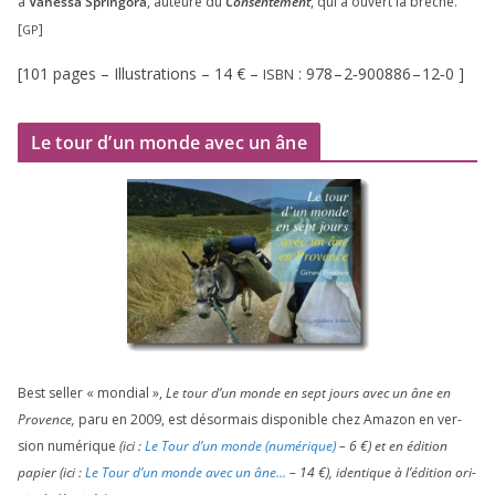
à
Vanessa Springora
, auteure du
Consentement
, qui a ouvert la brèche.”
[
]
GP
[
101
pages – Illustrations –
14
€ –
:
978
–
2
‑
900886
–
12
‑
0
]
ISBN
Le tour d’un monde avec un âne
Best sel­ler « mon­dial »,
Le tour d’un monde en sept jours avec un âne en
Provence,
paru en
2009
, est désor­mais dis­po­nible chez Amazon en ver­
sion numé­rique
(ici :
Le Tour d’un monde (numé­rique)
–
6
€) et en édi­tion
papier (ici :
Le Tour d’un monde avec un âne…
–
14
€), iden­tique à l’é­di­tion ori­