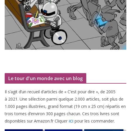
Le tour d’un monde avec un blog
Il s’agit d’un recueil d’ar­ticles de « C’est pour dire », de
2005
à
2021
. Une sélec­tion par­mi quelque
2
.
000
articles, soit plus de
1
.
000
pages illus­trées, grand for­mat (
19
cm x
25
cm) répar­tis en
trois tomes d’environ
300
pages cha­cun. Ces trois livres sont
dis­po­nibles sur Amazon​.fr Cliquer
pour les commander.
ICI