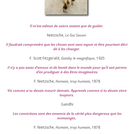
Il m’est odieux de suivre autant que de gui­der
.
Nietzsche,
Le Gai Savoir
.
Il fau­drait com­prendre que les choses sont sans espoir et être pour­tant déci­
dé à les chan­ger
.
F. Scott Fitzgerald,
Gatsby le magni­fique
,
1925
Il n’y a pas assez d’a­mour et de bon­té dans le monde pour qu’il soit per­mis
d’en pro­di­guer à des êtres imaginaires.
F. Nietzsche,
Humain, trop humain,
1878
Vis comme si tu devais mou­rir demain. Apprends comme si tu devais vivre
toujours.
Gandhi
Les convic­tions sont des enne­mis de la véri­té plus dan­ge­reux que les
mensonges.
F. Nietzsche,
Humain, trop humain,
1878