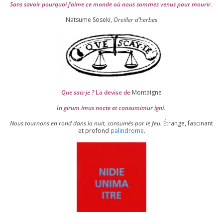
Sans savoir pour­quoi j’aime ce monde où nous sommes venus pour mourir.
Natsume Soseki,
Oreiller d’herbes
Que sais-je ?
La devise de
Montaigne
In girum imus nocte et consu­mi­mur igni.
Nous tour­nons en rond dans la nuit, consu­més par le feu.
Étrange, fas­ci­nant
et pro­fond
palin­drome
.