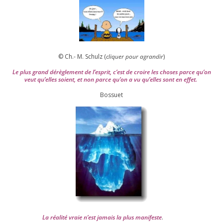
© Ch.- M. Schulz (
cli­quer pour agran­dir
)
Le plus grand dérè­gle­ment de l’es­prit, c’est de croire les choses parce qu’on
veut qu’elles soient, et non parce qu’on a vu qu’elles sont en effet.
Bossuet
La réa­lité vraie n’est jamais la plus mani­feste
.