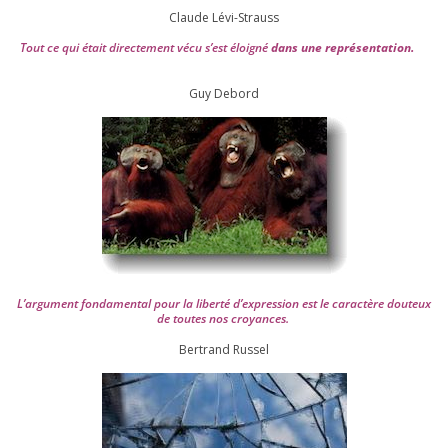
Claude Lévi-Strauss
Tout ce qui était direc­te­ment vécu s’est éloi­gné
dans une repré­sen­ta­tion.
Guy Debord
L’argument fon­da­men­tal pour la liber­té d’expression est le carac­tère dou­teux
de toutes nos croyances.
Ber­trand Russel