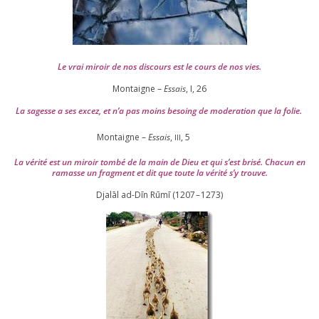
Le vrai miroir de nos dis­cours est le cours de nos vies.
Montaigne –
Essais
, I,
26
La sagesse a ses excez, et n’a pas moins besoing de mode­ra­tion que la folie.
Montaigne –
Essais
,
,
5
III
La véri­té est un miroir tom­bé de la main de Dieu et qui s’est bri­sé. Chacun en
ramasse un frag­ment et dit que toute la véri­té s’y trouve.
Djalāl ad-Dīn Rūmī (
1207
–
1273
)