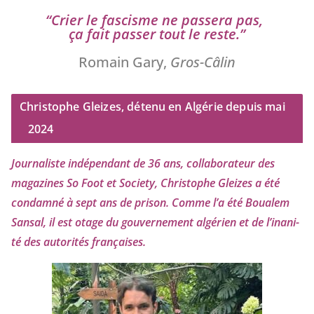
“
Crier le fas­cisme ne pas­se­ra pas,
ça fait pas­ser tout le reste.”
Romain Gary,
Gros-Câlin
Christophe Gleizes, détenu en Algérie depuis mai
2024
Journaliste indé­pen­dant de
36
ans, col­la­bo­ra­teur des
maga­zines So Foot et Society, Christophe Gleizes
a été
condam­né à sept ans de pri­son. Comme l’a été Boualem
Sansal, il est otage du gou­ver­ne­ment algé­rien et de l’i­na­ni­
té des auto­ri­tés françaises.