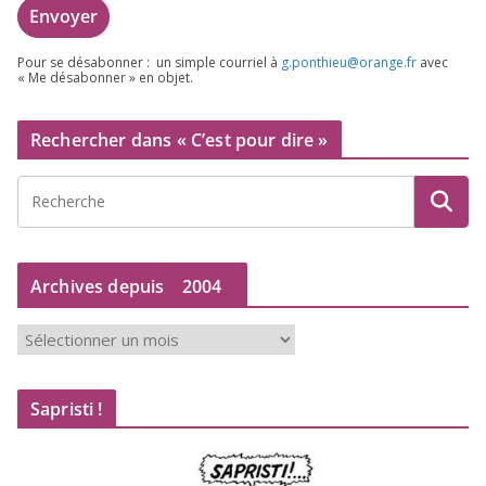
Pour se désa­bon­ner : un simple cour­riel à
g.​ponthieu@​orange.​fr
avec
« Me désa­bon­ner » en objet.
Rechercher dans « C’est pour dire »
Archives depuis
2004
A
r
c
Sapristi !
h
i
v