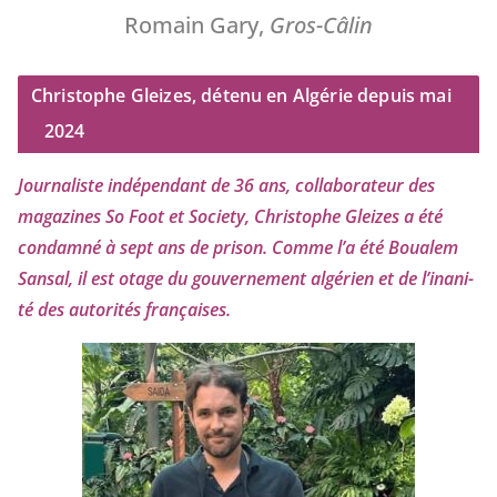
Romain Gary,
Gros-Câlin
Christophe Gleizes, détenu en Algérie depuis mai
2024
Journaliste indé­pen­dant de
36
ans, col­la­bo­ra­teur des
maga­zines So Foot et Society, Christophe Gleizes
a été
condam­né à sept ans de pri­son. Comme l’a été Boualem
Sansal, il est otage du gou­ver­ne­ment algé­rien et de l’i­na­ni­
té des auto­ri­tés françaises.