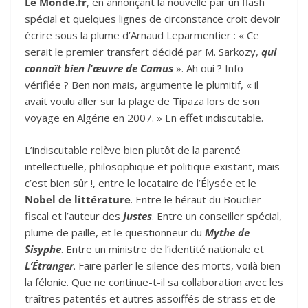
Le Monde.fr
, en annonçant la nouvelle par un flash
spécial et quelques lignes de circonstance croit devoir
écrire sous la plume d’Arnaud Leparmentier : « Ce
serait le premier transfert décidé par M. Sarkozy,
qui
connaît bien l'œuvre de Camus
». Ah oui ? Info
vérifiée ? Ben non mais, argumente le plumitif, « il
avait voulu aller sur la plage de Tipaza lors de son
voyage en Algérie en 2007. » En effet indiscutable.
L’indiscutable relève bien plutôt de la parenté
intellectuelle, philosophique et politique existant, mais
c’est bien sûr !, entre le locataire de l’Élysée et le
Nobel de littérature
. Entre le héraut du Bouclier
fiscal et l’auteur des
Justes
. Entre un conseiller spécial,
plume de paille, et le questionneur du
Mythe de
Sisyphe
. Entre un ministre de l’identité nationale et
L’Étranger
. Faire parler le silence des morts, voilà bien
la félonie. Que ne continue-t-il sa collaboration avec les
traîtres patentés et autres assoiffés de strass et de