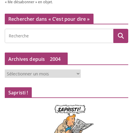
« Me désa­bon­ner » en objet.
Rechercher dans « C’est pour dire »
Archives depuis
2004
A
r
c
Sapristi !
h
i
v
e
s
d