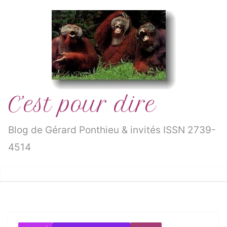
Passer
au
contenu
C’est pour dire
Blog de Gérard Ponthieu & invités ISSN 2739-
4514