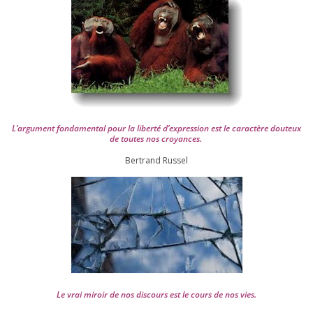
L’argument fon­da­men­tal pour la liber­té d’expression est le carac­tère dou­teux
de toutes nos croyances.
Ber­trand Russel
Le vrai miroir de nos dis­cours est le cours de nos vies.