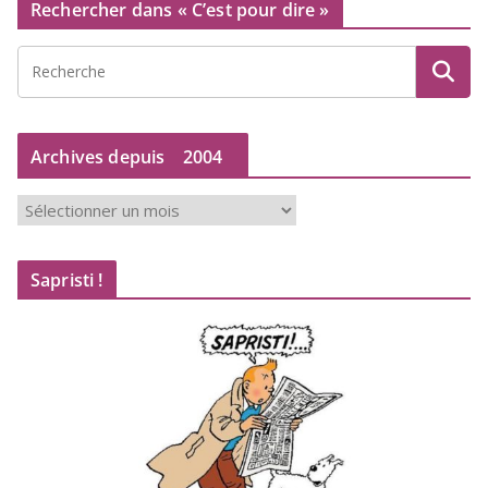
Rechercher dans « C’est pour dire »
Archives depuis
2004
A
r
c
Sapristi !
h
i
v
e
s
d
e
p