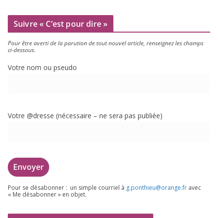
Suivre « C’est pour dire »
Pour être aver­ti de la paru­tion de tout nou­vel article, ren­sei­gnez les champs
ci-dessous.
Votre nom ou pseudo
Votre @dresse (néces­saire – ne sera pas publiée)
Pour se désa­bon­ner : un simple cour­riel à
g.​ponthieu@​orange.​fr
avec
« Me désa­bon­ner » en objet.