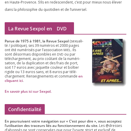
en Haute-Provence. S’ils en redes­cendent, c’est pour mieux nous éle­ver
dans la phi­lo­so­phie du quo­ti­dien et de l’universel.
La Revue Sexpol en
DVD
Parue de
1975
à
1981
, la Revue Sex­pol
(sexua­li­
té /​ poli­tique), ses
39
numé­ros et
2000
pages
ont été numé­ri­sés par l’as­so­cia­tion
. Ils
MIEL
sont désor­mais dis­po­nibles en
ou par
DVD
télé­char­ge­ment, au prix coû­tant de la numé­ri­
sa­tion, de la dupli­ca­tion et des frais de port,
soit
17
euros avec jaquette cou­leur et boî­tier
rigide ou
13
euros sans, et
8
euros par télé­
char­ge­ment. Ren­sei­gne­ments et com­mande
en
cli­quant ici
.
En savoir plus ici sur Sexpol
.
Confidentialité
En pour­sui­vant votre navi­ga­tion sur « C’est pour dire », vous accep­tez
l’utilisation des tra­ceurs liés au fonc­tion­ne­ment du site.
Les @dresses
d’a­bon­nés ne sont conser­vées que pour l’u­sage strict et exclu­sif de