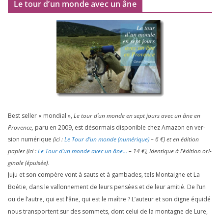
Le tour d’un monde avec un âne
Best sel­ler « mon­dial »,
Le tour d’un monde en sept jours avec un âne en
Provence,
paru en
2009
, est désor­mais dis­po­nible chez Amazon en ver­
sion numé­rique
(ici :
Le Tour d’un monde (numé­rique)
–
6
€) et en édi­tion
papier (ici :
Le Tour d’un monde avec un âne…
–
14
€), iden­tique à l’é­di­tion ori­
gi­nale (épui­sée).
Juju et son com­père vont à sauts et à gam­bades, tels Montaigne et La
Boétie, dans le val­lon­ne­ment de leurs pen­sées et de leur ami­tié. De l’un
ou de l’autre, qui est l’âne, qui est le maître ? L’auteur et son digne équi­dé
nous trans­portent sur des som­mets, dont celui de la mon­tagne de Lure,