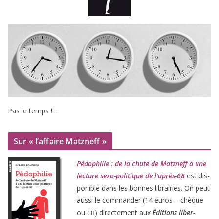
Pas le temps !…
Sur « l’affaire Matzneff »
Pédophilie : de la chute de Matzneff à une
lec­ture sexo-poli­tique de l’après-
68
est dis­
po­nible dans les bonnes librai­ries. On peut
aus­si le com­man­der (
14
euros – chèque
ou
) direc­te­ment aux
Éditions liber­
CB