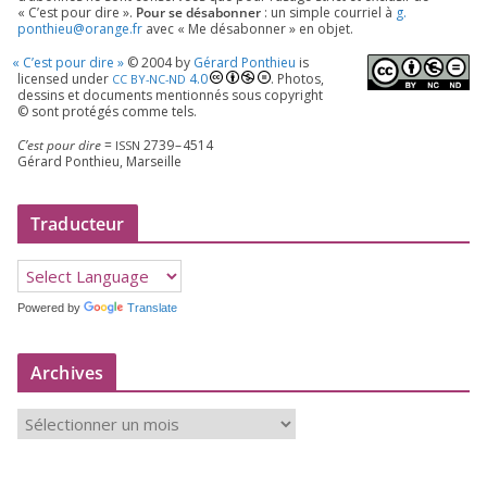
« C’est pour dire ».
Pour se désa­bon­ner
: un simple cour­riel à
g.​
ponthieu@​orange.​fr
avec « Me désa­bon­ner » en objet.
«
C’est pour dire »
©
2004
by
Gérard Ponthieu
is
licen­sed under
4
.
0
. Photos,
CC
BY-NC-ND
des­sins et docu­ments men­tion­nés sous copy­right
© sont pro­té­gés comme tels.
C’est pour dire
=
2739
–
4514
ISSN
Gérard Ponthieu, Marseille
Traducteur
Powered by
Translate
Archives
A
r
c