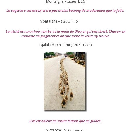
Montaigne –
Essais
, I,
26
La sagesse a ses excez, et n’a pas moins besoing de mode­ra­tion que la folie.
Montaigne –
Essais
,
,
5
III
La véri­té est un miroir tom­bé de la main de Dieu et qui s’est bri­sé. Chacun en
ramasse un frag­ment et dit que toute la véri­té s’y trouve.
Djalāl ad-Dīn Rūmī (
1207
–
1273
)
Il m’est odieux de suivre autant que de gui­der
.
Nietzsche,
Le Gai Savoir
.