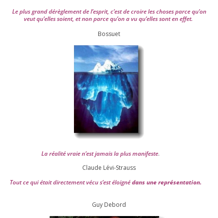
Le plus grand dérè­gle­ment de l’es­prit, c’est de croire les choses parce qu’on
veut qu’elles soient, et non parce qu’on a vu qu’elles sont en effet.
Bossuet
La réa­lité vraie n’est jamais la plus mani­feste
.
Claude Lévi-Strauss
Tout ce qui était direc­te­ment vécu s’est éloi­gné
dans une repré­sen­ta­tion.
Guy Debord