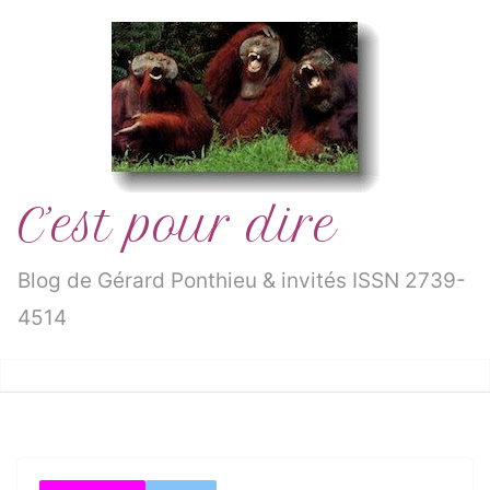
Passer
au
contenu
C’est pour dire
Blog de Gérard Ponthieu & invités ISSN 2739-
4514