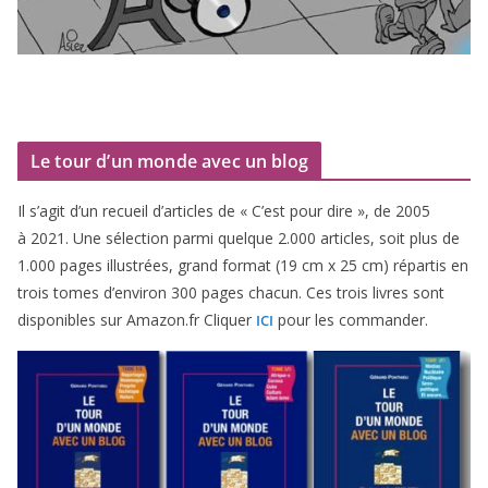
Le tour d’un monde avec un blog
Il s’agit d’un recueil d’ar­ticles de « C’est pour dire », de
2005
à
2021
. Une sélec­tion par­mi quelque
2
.
000
articles, soit plus de
1
.
000
pages illus­trées, grand for­mat (
19
cm x
25
cm) répar­tis en
trois tomes d’environ
300
pages cha­cun. Ces trois livres sont
dis­po­nibles sur Amazon​.fr Cliquer
pour les commander.
ICI