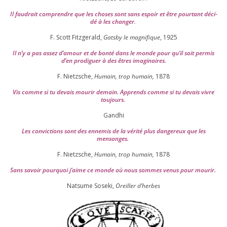
Il fau­drait com­prendre que les choses sont sans espoir et être pour­tant déci­
dé à les chan­ger
.
F. Scott Fitzgerald,
Gatsby le magni­fique
,
1925
Il n’y a pas assez d’a­mour et de bon­té dans le monde pour qu’il soit per­mis
d’en pro­di­guer à des êtres imaginaires.
F. Nietzsche,
Humain, trop humain,
1878
Vis comme si tu devais mou­rir demain. Apprends comme si tu devais vivre
toujours.
Gandhi
Les convic­tions sont des enne­mis de la véri­té plus dan­ge­reux que les
mensonges.
F. Nietzsche,
Humain, trop humain,
1878
Sans savoir pour­quoi j’aime ce monde où nous sommes venus pour mourir.
Natsume Soseki,
Oreiller d’herbes