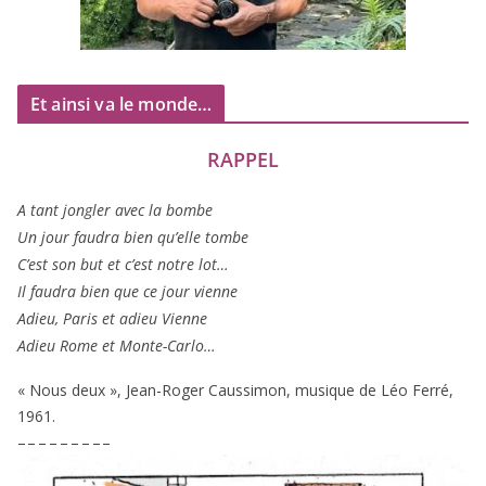
Et ainsi va le monde…
RAPPEL
A tant jon­gler avec la bombe
Un jour fau­dra bien qu’elle tombe
C’est son but et c’est notre lot…
Il fau­dra bien que ce jour vienne
Adieu, Paris et adieu Vienne
Adieu Rome et Monte-Carlo…
« Nous deux », Jean-Roger Caussimon, musique de Léo Ferré,
1961
.
– – – – – – – – –