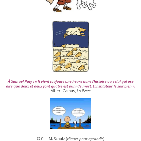
u
i
s
2
0
0
4
À Samuel Paty : « Il vient tou­jours une heure dans l’his­toire où celui qui ose
dire que deux et deux font quatre est puni de mort. L’instituteur le sait bien ».
Albert Camus,
La Peste
© Ch.- M. Schulz (
cli­quer pour agran­dir
)