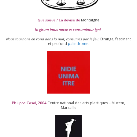
Que sais-je ?
La devise de
Montaigne
In girum imus nocte et consu­mi­mur igni.
Nous tour­nons en rond dans la nuit, consu­més par le feu.
Étrange, fas­ci­nant
et pro­fond
palin­drome
.
Philippe Casal,
2004
Centre natio­nal des arts plas­tiques – Mucem,
Marseille