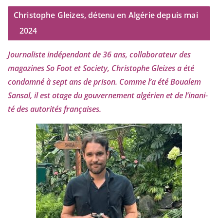
Christophe Gleizes, détenu en Algérie depuis mai
2024
Journaliste indé­pen­dant de
36
ans, col­la­bo­ra­teur des
maga­zines So Foot et Society, Christophe Gleizes
a été
condam­né à sept ans de pri­son. Comme l’a été Boualem
Sansal, il est otage du gou­ver­ne­ment algé­rien et de l’i­na­ni­
té des auto­ri­tés françaises.