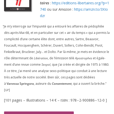
taires
:
https://​edi​tions​-liber​taires​.org/​?​p​=​
1
740
ou sur
Amazon
:
https://​amzn​.to/​
3
​X​I​o​
dzr
“
Je m’y inter­roge sur l’impunité qui a entou­ré les affaires de pédo­phi­lie
dès après Mai-
68
, et en par­ti­cu­lier sur cet « air du temps » qui a per­mis la
com­pli­ci­té d’une cer­taine élite dont, entre autres, Sartre, Beauvoir,
Foucault, Hocquenghem, Schérer, Duvert, Sollers, Cohn-Bendit, Pivot,
Finkielkraut, Bruckner, July… et Dolto. Par là-même, je mets en évi­dence le
rôle déter­mi­nant de
Libération
, de l’émission télé
Apostrophes
et éga­le­
ment d’une revue comme
Sexpol
, que j’ai créée et diri­gée de
1975
à
1980
.
À ce titre, j’ai mené une ana­lyse sexo-poli­tique qui conduit à une lec­ture
très actuelle de notre socié­té. Bien sûr, ces pages sont dédiées
à
Vanessa Springora
, auteure du
Consentement
, qui a ouvert la brèche.”
[
]
GP
[
101
pages – Illustrations –
14
€ –
:
978
–
2
‑
900886
–
12
‑
0
]
ISBN