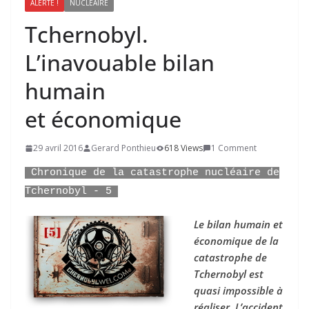
ALERTE !
NUCLÉAIRE
Tchernobyl.
L’inavouable bilan
humain
et économique
29 avril 2016
Gerard Ponthieu
618 Views
1 Comment
Chronique de la catastrophe nucléaire de
Tchernobyl - 5
Le bilan humain et
économique de la
catastrophe de
Tchernobyl est
quasi impossible à
réaliser. L’accident