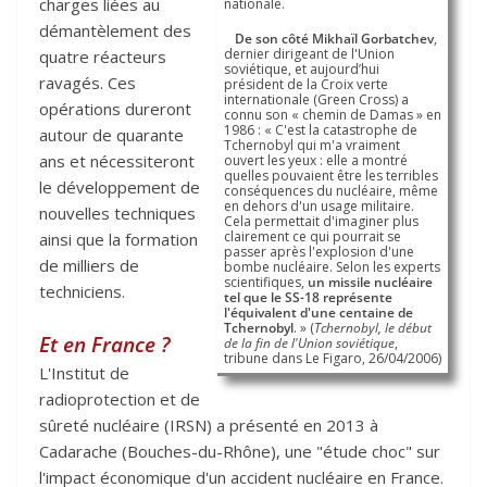
charges liées au
nationale.
démantèlement des
De son côté Mikhaïl Gorbatchev
,
dernier dirigeant de l'Union
quatre réacteurs
soviétique, et aujourd’hui
ravagés. Ces
président de la Croix verte
internationale (Green Cross) a
opérations dureront
connu son « chemin de Damas » en
1986 : « C'est la catastrophe de
autour de quarante
Tchernobyl qui m'a vraiment
ans et nécessiteront
ouvert les yeux : elle a montré
quelles pouvaient être les terribles
le développement de
conséquences du nucléaire, même
en dehors d'un usage militaire.
nouvelles techniques
Cela permettait d'imaginer plus
clairement ce qui pourrait se
ainsi que la formation
passer après l'explosion d'une
de milliers de
bombe nucléaire. Selon les experts
scientifiques,
un missile nucléaire
techniciens.
tel que le SS-18 représente
l'équivalent d'une centaine de
Tchernobyl
. » (
Tchernobyl, le début
Et en France ?
de la fin de l'Union soviétique
,
tribune dans Le Figaro, 26/04/2006)
L'Institut de
radioprotection et de
sûreté nucléaire (IRSN) a présenté en 2013 à
Cadarache (Bouches-du-Rhône), une "étude choc" sur
l'impact économique d'un accident nucléaire en France.