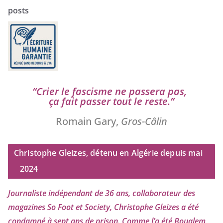
posts
“
Crier le fas­cisme ne pas­se­ra pas,
ça fait pas­ser tout le reste.”
Romain Gary,
Gros-Câlin
Christophe Gleizes, détenu en Algérie depuis mai
2024
Journaliste indé­pen­dant de
36
ans, col­la­bo­ra­teur des
maga­zines So Foot et Society, Christophe Gleizes
a été
condam­né à sept ans de pri­son. Comme l’a été Boualem