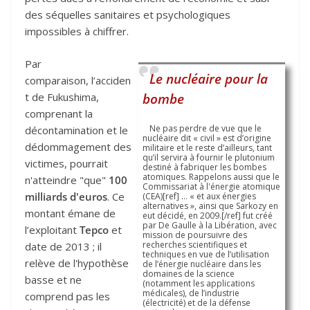
des séquelles sanitaires et psychologiques
impossibles à chiffrer.
Par
Le nucléaire pour la
comparaison, l’acciden
t de Fukushima,
bombe
comprenant la
Ne pas perdre de vue que le
décontamination et le
nucléaire dit « civil » est d’origine
dédommagement des
militaire et le reste d’ailleurs, tant
qu’il servira à fournir le plutonium
victimes, pourrait
destiné à fabriquer les bombes
atomiques. Rappelons aussi que le
n'atteindre "que"
100
Commissariat à l'énergie atomique
milliards d'euros
. Ce
(CEA)[ref] … « et aux énergies
alternatives », ainsi que Sarkozy en
montant émane de
eut décidé, en 2009.[/ref] fut créé
par De Gaulle à la Libération, avec
l’exploitant
Tepco
et
mission de poursuivre des
recherches scientifiques et
date de 2013 ; il
techniques en vue de l’utilisation
relève de l'hypothèse
de l’énergie nucléaire dans les
domaines de la science
basse et ne
(notamment les applications
médicales), de l’industrie
comprend pas les
(électricité) et de la défense