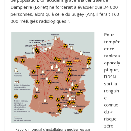
Dampierre (Loiret) ne forcerait à évacuer que 34 000
personnes, alors qu'à celle du Bugey (Ain), il ferait 163
000 "réfugiés radiologiques ".
Pour
tempér
er ce
tableau
apocaly
ptique
,
l'IRSN
sort la
rengain
e
connue
du «
risque
zéro
Record mondial d'installations nucléaires par