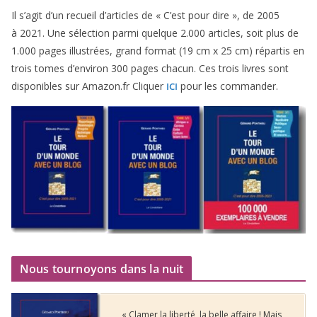
Il s’agit d’un recueil d’ar­ticles de « C’est pour dire », de
2005
à
2021
. Une sélec­tion par­mi quelque
2
.
000
articles, soit plus de
1
.
000
pages illus­trées, grand for­mat (
19
cm x
25
cm) répar­tis en
trois tomes d’environ
300
pages cha­cun. Ces trois livres sont
dis­po­nibles sur Amazon​.fr Cliquer
pour les commander.
ICI
Nous tournoyons dans la nuit
« Clamer la liberté, la belle affaire ! Mais