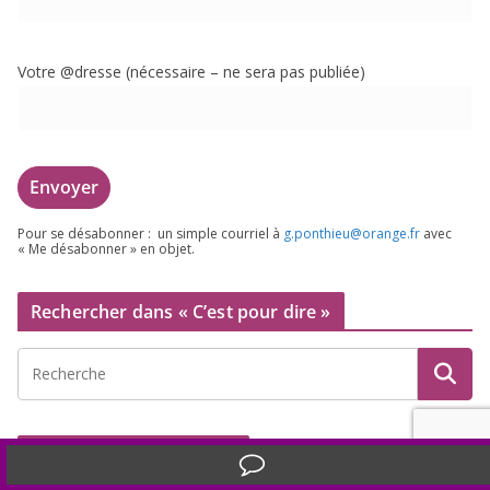
Votre @dresse (néces­saire – ne sera pas publiée)
Pour se désa­bon­ner : un simple cour­riel à
g.​ponthieu@​orange.​fr
avec
« Me désa­bon­ner » en objet.
Rechercher dans « C’est pour dire »
Archives depuis
2004
Translate »