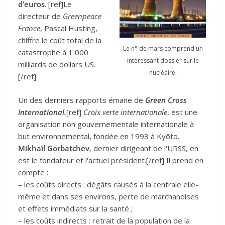
d’euros
. [ref]Le
directeur de
Greenpeace
France
, Pascal Husting,
chiffre le coût total de la
Le n° de mars comprend un
catastrophe à 1 000
intéressant dossier sur le
milliards de dollars US.
nucléaire.
[/ref]
Un des derniers rapports émane de
Green Cross
International.
[ref]
Croix verte internationale
, est une
organisation non gouvernementale internationale à
but environnemental, fondée en 1993 à Kyōto.
Mikhaïl Gorbatchev
, dernier dirigeant de l'URSS, en
est le fondateur et l'actuel président.[/ref] Il prend en
compte :
– les coûts directs : dégâts causés à la centrale elle-
même et dans ses environs, perte de marchandises
et effets immédiats sur la santé ;
– les coûts indirects : retrait de la population de la