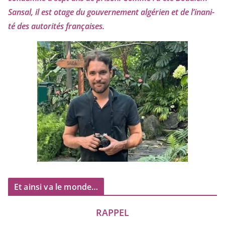
Sansal, il est otage du gou­ver­ne­ment algé­rien et de l’i­na­ni­
té des auto­ri­tés françaises.
Et ainsi va le monde…
RAPPEL