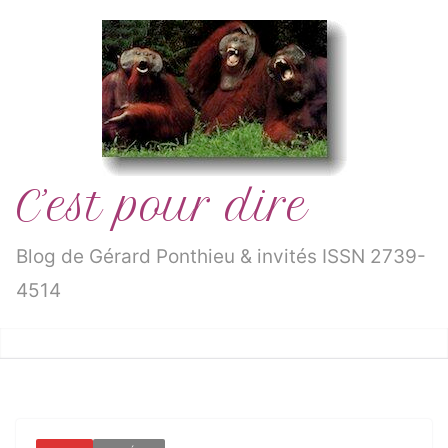
Passer
au
contenu
C’est pour dire
Blog de Gérard Ponthieu & invités ISSN 2739-
4514