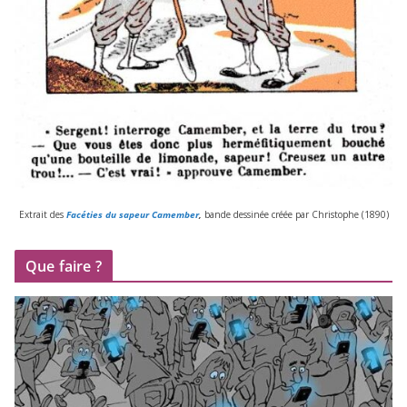
Extrait des
Facéties du sapeur Camember
,
bande des­si­née créée par Christophe (
1890
)
Que faire ?