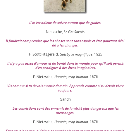
Il m’est odieux de suivre autant que de gui­der
.
Nietzsche,
Le Gai Savoir
.
Il fau­drait com­prendre que les choses sont sans espoir et être pour­tant déci­
dé à les chan­ger
.
F. Scott Fitzgerald,
Gatsby le magni­fique
,
1925
Il n’y a pas assez d’a­mour et de bon­té dans le monde pour qu’il soit per­mis
d’en pro­di­guer à des êtres imaginaires.
F. Nietzsche,
Humain, trop humain,
1878
Vis comme si tu devais mou­rir demain. Apprends comme si tu devais vivre
toujours.
Gandhi
Les convic­tions sont des enne­mis de la véri­té plus dan­ge­reux que les
mensonges.
F. Nietzsche,
Humain, trop humain,
1878
Sans savoir pour­quoi j’aime ce monde où nous sommes venus pour mourir.