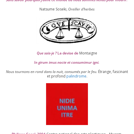
Natsume Soseki,
Oreiller d’herbes
Que sais-je ?
La devise de
Montaigne
In girum imus nocte et consu­mi­mur igni.
Nous tour­nons en rond dans la nuit, consu­més par le feu.
Étrange, fas­ci­nant
et pro­fond
palin­drome
.