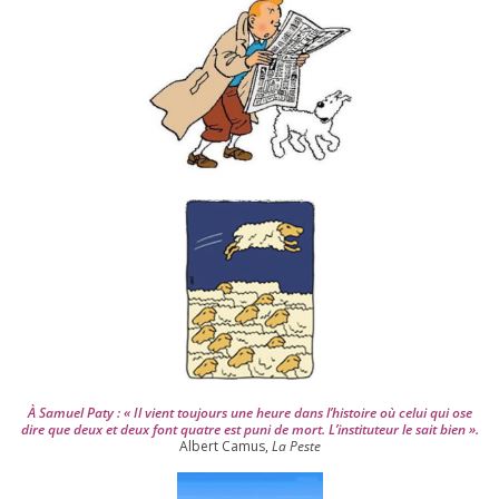
s
d
e
p
u
i
s
2
0
0
4
À Samuel Paty : « Il vient tou­jours une heure dans l’his­toire où celui qui ose
dire que deux et deux font quatre est puni de mort. L’instituteur le sait bien ».
Albert Camus,
La Peste