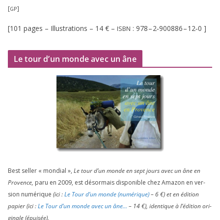
[
]
GP
[
101
pages – Illustrations –
14
€ –
:
978
–
2
‑
900886
–
12
‑
0
]
ISBN
Le tour d’un monde avec un âne
Best sel­ler « mon­dial »,
Le tour d’un monde en sept jours avec un âne en
Provence,
paru en
2009
, est désor­mais dis­po­nible chez Amazon en ver­
sion numé­rique
(ici :
Le Tour d’un monde (numé­rique)
–
6
€) et en édi­tion
papier (ici :
Le Tour d’un monde avec un âne…
–
14
€), iden­tique à l’é­di­tion ori­
gi­nale (épui­sée).