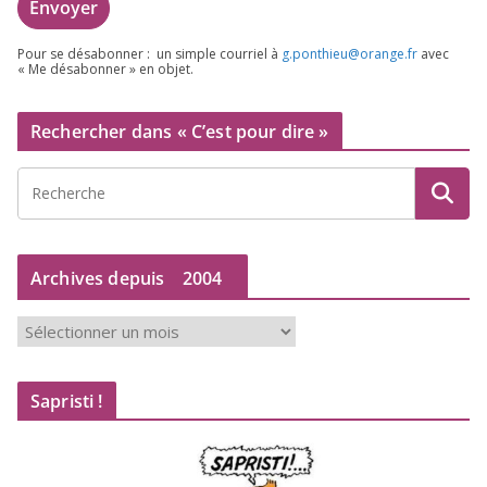
Pour se désa­bon­ner : un simple cour­riel à
g.​ponthieu@​orange.​fr
avec
« Me désa­bon­ner » en objet.
Rechercher dans « C’est pour dire »
Archives depuis
2004
A
r
c
Sapristi !
h
i
v
e