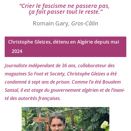
“
Crier le fas­cisme ne pas­se­ra pas,
ça fait pas­ser tout le reste.”
Romain Gary,
Gros-Câlin
Christophe Gleizes, détenu en Algérie depuis mai
2024
Journaliste indé­pen­dant de
36
ans, col­la­bo­ra­teur des
maga­zines So Foot et Society, Christophe Gleizes
a été
condam­né à sept ans de pri­son. Comme l’a été Boualem
Sansal, il est otage du gou­ver­ne­ment algé­rien et de l’i­na­ni­
té des auto­ri­tés françaises.