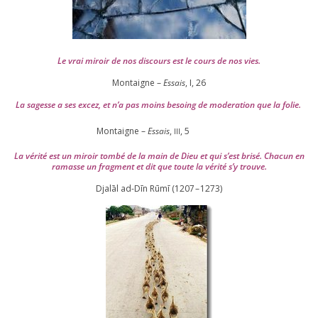
Le vrai miroir de nos dis­cours est le cours de nos vies.
Montaigne –
Essais
, I,
26
La sagesse a ses excez, et n’a pas moins besoing de mode­ra­tion que la folie.
Montaigne –
Essais
,
,
5
III
La véri­té est un miroir tom­bé de la main de Dieu et qui s’est bri­sé. Chacun en
ramasse un frag­ment et dit que toute la véri­té s’y trouve.
Djalāl ad-Dīn Rūmī (
1207
–
1273
)