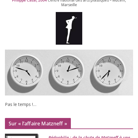
Philippe Casal,
2004
Centre natio­nal des arts plas­tiques – Mucem,
Marseille
Pas le temps !…
Sur « l’affaire Matzneff »
Pédophilie : de la chute de Matzneff à une