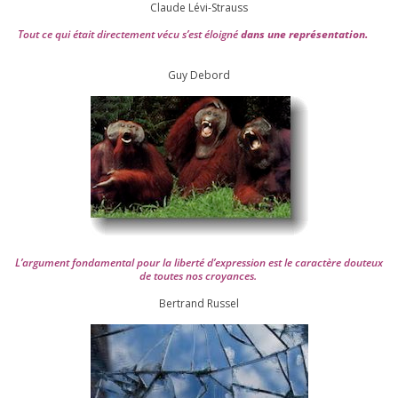
Claude Lévi-Strauss
Tout ce qui était direc­te­ment vécu s’est éloi­gné
dans une repré­sen­ta­tion.
Guy Debord
L’argument fon­da­men­tal pour la liber­té d’expression est le carac­tère dou­teux
de toutes nos croyances.
Ber­trand Russel