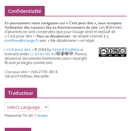
Confidentialité
En pour­sui­vant votre navi­ga­tion sur « C’est pour dire », vous accep­tez
l’utilisation des tra­ceurs liés au fonc­tion­ne­ment du site.
Les @dresses
d’a­bon­nés ne sont conser­vées que pour l’u­sage strict et exclu­sif de
« C’est pour dire ».
Pour se désa­bon­ner
: un simple cour­riel à
g.​
ponthieu@​orange.​fr
avec « Me désa­bon­ner » en objet.
«
C’est pour dire »
©
2004
by
Gérard Ponthieu
is
licen­sed under
4
.
0
. Photos,
CC
BY-NC-ND
des­sins et docu­ments men­tion­nés sous copy­right
© sont pro­té­gés comme tels.
C’est pour dire
=
2739
–
4514
ISSN
Gérard Ponthieu, Marseille
Traducteur
Powered by
Translate