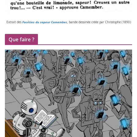
Extrait des
Facéties du sapeur Camember
,
bande des­si­née créée par Christophe (
1890
)
Que faire ?