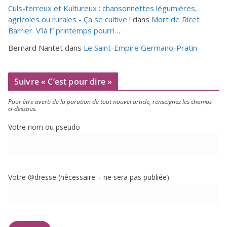
Culs-terreux et Kultureux : chansonnettes légumières,
agricoles ou rurales - Ça se cultive !
dans
Mort de Ricet
Barrier. V’là l” printemps pourri…
Bernard Nantet
dans
Le Saint-Empire Germano-Pratin
Suivre « C’est pour dire »
Pour être aver­ti de la paru­tion de tout nou­vel article, ren­sei­gnez les champs
ci-dessous.
Votre nom ou pseudo
Votre @dresse (néces­saire – ne sera pas publiée)