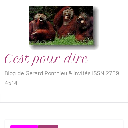
Passer
au
contenu
C’est pour dire
Blog de Gérard Ponthieu & invités ISSN 2739-
4514