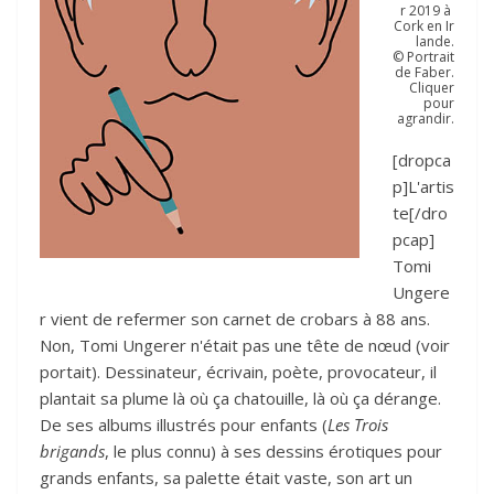
r 2019 à
Cork en Ir
lande.
© Portrait
de Faber.
Cliquer
pour
agrandir.
[dropca
p]L'artis
te[/dro
pcap]
Tomi
Ungere
r vient de refermer son carnet de crobars à 88 ans.
Non, Tomi Ungerer n'était pas une tête de nœud (voir
portait). Dessinateur, écrivain, poète, provocateur, il
plantait sa plume là où ça chatouille, là où ça dérange.
De ses albums illustrés pour enfants (
Les Trois
brigands
, le plus connu) à ses dessins érotiques pour
grands enfants, sa palette était vaste, son art un