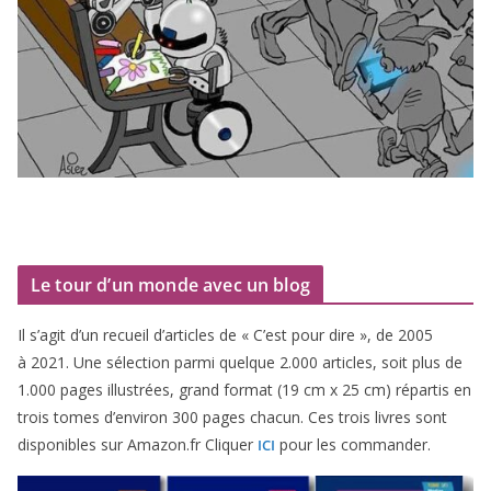
Le tour d’un monde avec un blog
Il s’agit d’un recueil d’ar­ticles de « C’est pour dire », de
2005
à
2021
. Une sélec­tion par­mi quelque
2
.
000
articles, soit plus de
1
.
000
pages illus­trées, grand for­mat (
19
cm x
25
cm) répar­tis en
trois tomes d’environ
300
pages cha­cun. Ces trois livres sont
dis­po­nibles sur Amazon​.fr Cliquer
pour les commander.
ICI