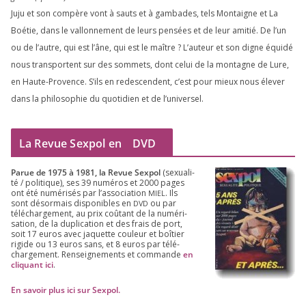
Juju et son com­père vont à sauts et à gam­bades, tels Montaigne et La
Boétie, dans le val­lon­ne­ment de leurs pen­sées et de leur ami­tié. De l’un
ou de l’autre, qui est l’âne, qui est le maître ? L’auteur et son digne équi­dé
nous trans­portent sur des som­mets, dont celui de la mon­tagne de Lure,
en Haute-Provence. S’ils en redes­cendent, c’est pour mieux nous éle­ver
dans la phi­lo­so­phie du quo­ti­dien et de l’universel.
La Revue Sexpol en
DVD
Parue de
1975
à
1981
, la Revue Sex­pol
(sexua­li­
té /​ poli­tique), ses
39
numé­ros et
2000
pages
ont été numé­ri­sés par l’as­so­cia­tion
. Ils
MIEL
sont désor­mais dis­po­nibles en
ou par
DVD
télé­char­ge­ment, au prix coû­tant de la numé­ri­
sa­tion, de la dupli­ca­tion et des frais de port,
soit
17
euros avec jaquette cou­leur et boî­tier
rigide ou
13
euros sans, et
8
euros par télé­
char­ge­ment. Ren­sei­gne­ments et com­mande
en
cli­quant ici
.
En savoir plus ici sur Sexpol
.