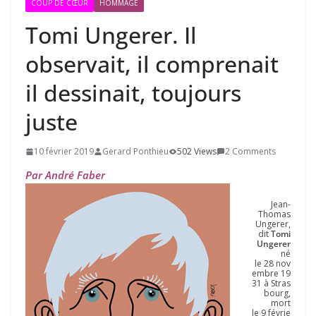
COUP DE CŒUR
HOMMAGE
Tomi Ungerer. Il
observait, il comprenait
il dessinait, toujours
juste
10 février 2019
Gerard Ponthieu
502 Views
2 Comments
Par André Faber
Jean-
Thomas
Ungerer,
dit
Tomi
Ungerer
né
le 28 nov
embre 19
31 à Stras
bourg,
mort
le 9 févrie