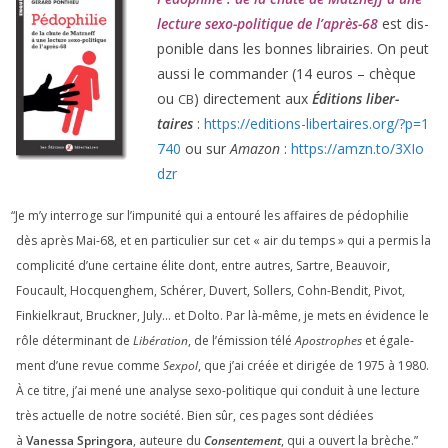
lec­ture sexo-poli­tique de l’après-
68
est dis­
po­nible dans les bonnes librai­ries. On peut
aus­si le com­man­der (
14
euros – chèque
ou
) direc­te­ment aux
Éditions liber­
CB
taires
:
https://​edi​tions​-liber​taires​.org/​?​p​=​
1
740
ou sur
Amazon
:
https://​amzn​.to/​
3
​X​I​o​
dzr
“
Je m’y inter­roge sur l’impunité qui a entou­ré les affaires de pédo­phi­lie
dès après Mai-
68
, et en par­ti­cu­lier sur cet « air du temps » qui a per­mis la
com­pli­ci­té d’une cer­taine élite dont, entre autres, Sartre, Beauvoir,
Foucault, Hocquenghem, Schérer, Duvert, Sollers, Cohn-Bendit, Pivot,
Finkielkraut, Bruckner, July… et Dolto. Par là-même, je mets en évi­dence le
rôle déter­mi­nant de
Libération
, de l’émission télé
Apostrophes
et éga­le­
ment d’une revue comme
Sexpol
, que j’ai créée et diri­gée de
1975
à
1980
.
À ce titre, j’ai mené une ana­lyse sexo-poli­tique qui conduit à une lec­ture
très actuelle de notre socié­té. Bien sûr, ces pages sont dédiées
à
Vanessa Springora
, auteure du
Consentement
, qui a ouvert la brèche.”