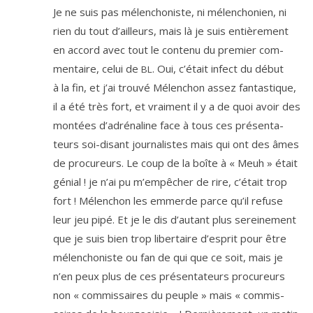
Je ne suis pas mélen­cho­niste, ni mélen­cho­nien, ni
rien du tout d’ailleurs, mais là je suis entiè­re­ment
en accord avec tout le conte­nu du pre­mier com­
men­taire, celui de
. Oui, c’é­tait infect du début
BL
à la fin, et j’ai trou­vé Mélenchon assez fan­tas­tique,
il a été très fort, et vrai­ment il y a de quoi avoir des
mon­tées d’a­dré­na­line face à tous ces pré­sen­ta­
teurs soi-disant jour­na­listes mais qui ont des âmes
de pro­cu­reurs. Le coup de la boîte à « Meuh » était
génial ! je n’ai pu m’empêcher de rire, c’é­tait trop
fort ! Mélenchon les emmerde parce qu’il refuse
leur jeu pipé. Et je le dis d’au­tant plus serei­ne­ment
que je suis bien trop liber­taire d’es­prit pour être
mélen­cho­niste ou fan de qui que ce soit, mais je
n’en peux plus de ces pré­sen­ta­teurs pro­cu­reurs
non « com­mis­saires du peuple » mais « com­mis­