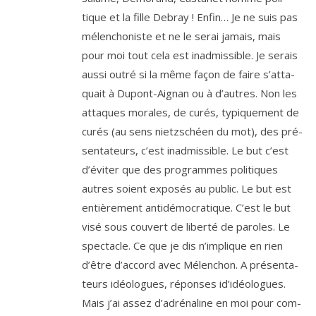
tique et la fille Debray ! Enfin… Je ne suis pas
mélen­cho­niste et ne le serai jamais, mais
pour moi tout cela est inad­mis­sible. Je serais
aus­si outré si la même façon de faire s’at­ta­
quait à Dupont-Aignan ou à d’autres. Non les
attaques morales, de curés, typi­que­ment de
curés (au sens nietz­schéen du mot), des pré­
sen­ta­teurs, c’est inad­mis­sible. Le but c’est
d’é­vi­ter que des pro­grammes poli­tiques
autres soient expo­sés au public. Le but est
entiè­re­ment anti­dé­mo­cra­tique. C’est le but
visé sous cou­vert de liber­té de paroles. Le
spec­tacle. Ce que je dis n’im­plique en rien
d’être d’ac­cord avec Mélenchon. A pré­sen­ta­
teurs idéo­logues, réponses id’i­déo­logues.
Mais j’ai assez d’a­dré­na­line en moi pour com­