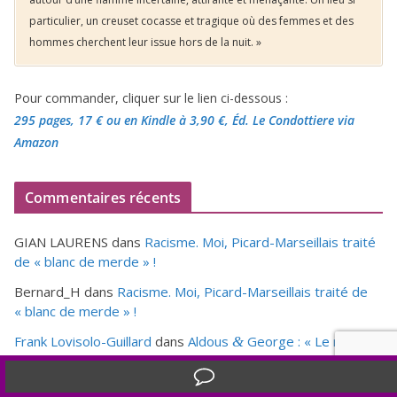
particulier, un creuset cocasse et tragique où des femmes et des
hommes cherchent leur issue hors de la nuit. »
Pour commander, cliquer sur le lien ci-dessous :
295 pages, 17 €
ou en Kindle à 3,90 €
, Éd. Le Condottiere via
Amazon
Commentaires récents
GIAN LAURENS
dans
Racisme. Moi, Picard-Marseillais traité
de « blanc de merde » !
Bernard_H
dans
Racisme. Moi, Picard-Marseillais traité de
« blanc de merde » !
Frank Lovisolo-Guillard
dans
Aldous
George : « Le meilleur
&
des mondes » ou «
1984
» ?
Translate »
Gerard Ponthieu
dans
Cannes. La Palme d’Or des valeureux