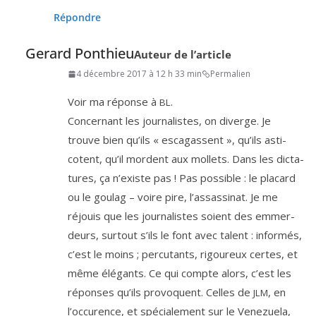
Répondre
Gerard Ponthieu
Auteur de l’article
4 décembre 2017 à 12 h 33 min
Permalien
Voir ma réponse à
.
BL
Concernant les jour­na­listes, on diverge. Je
trouve bien qu’ils « esca­gassent », qu’ils asti­
cotent, qu’il mordent aux mol­lets. Dans les dic­ta­
tures, ça n’existe pas ! Pas pos­sible : le pla­card
ou le gou­lag – voire pire, l’as­sas­si­nat. Je me
réjouis que les jour­na­listes soient des emmer­
deurs, sur­tout s’ils le font avec talent : infor­més,
c’est le moins ; per­cu­tants, rigou­reux certes, et
même élé­gants. Ce qui compte alors, c’est les
réponses qu’ils pro­voquent. Celles de
, en
JLM
l’oc­cu­rence, et spé­cia­le­ment sur le Venezuela,