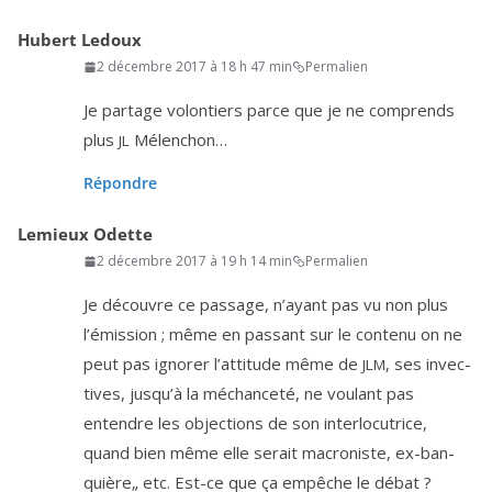
Hubert Ledoux
2 décembre 2017 à 18 h 47 min
Permalien
Je par­tage volon­tiers parce que je ne com­prends
plus
Mélenchon…
JL
Répondre
Lemieux Odette
2 décembre 2017 à 19 h 14 min
Permalien
Je découvre ce pas­sage, n’ayant pas vu non plus
l’é­mis­sion ; même en pas­sant sur le conte­nu on ne
peut pas igno­rer l’at­ti­tude même de
, ses invec­
JLM
tives, jus­qu’à la méchan­ce­té, ne vou­lant pas
entendre les objec­tions de son inter­lo­cu­trice,
quand bien même elle serait macro­niste, ex-ban­
quière„ etc. Est-ce que ça empêche le débat ?