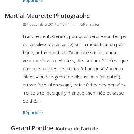
Répondre
Martial Maurette Photographe
4 décembre 2017 à 10 h 11 min
Permalien
Franchement, Gérard, pour­quoi perdre son temps
et sa salive (et sa san­té) sur la média­ti­sa­tion poli­
tique, notam­ment à la
ou pire sur les « nou­
TV
veaux » réseaux, vir­tuels, dits sociaux ? Il n’est que
dans des cercles res­treints (et auto­ri­sés) « entre
ini­tiés » que ce genre de dis­cus­sions (dis­putes)
puisse être inté­res­sant, entre élites des pen­sées.
Tel ce site, quoi­qu’il y manque che­mi­née et tasse
de thé…
Répondre
Gerard Ponthieu
Auteur de l’article