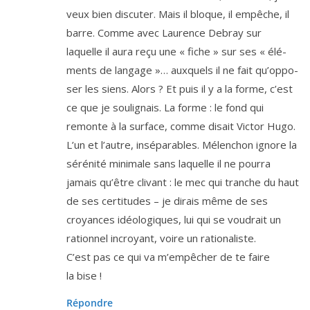
veux bien dis­cu­ter. Mais il bloque, il empêche, il
barre. Comme avec Laurence Debray sur
laquelle il aura reçu une « fiche » sur ses « élé­
ments de lan­gage »… aux­quels il ne fait qu’op­po­
ser les siens. Alors ? Et puis il y a la forme, c’est
ce que je sou­li­gnais. La forme : le fond qui
remonte à la sur­face, comme disait Victor Hugo.
L’un et l’autre, insé­pa­rables. Mélenchon ignore la
séré­ni­té mini­male sans laquelle il ne pour­ra
jamais qu’être cli­vant : le mec qui tranche du haut
de ses cer­ti­tudes – je dirais même de ses
croyances idéo­lo­giques, lui qui se vou­drait un
ration­nel incroyant, voire un rationaliste.
C’est pas ce qui va m’empêcher de te faire
la bise !
Répondre