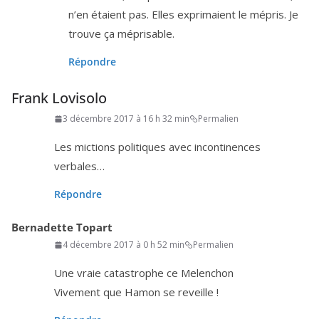
n’en étaient pas. Elles expri­maient le mépris. Je
trouve ça méprisable.
Répondre
Frank Lovisolo
3 décembre 2017 à 16 h 32 min
Permalien
Les mic­tions poli­tiques avec incon­ti­nences
verbales…
Répondre
Bernadette Topart
4 décembre 2017 à 0 h 52 min
Permalien
Une vraie catas­trophe ce Melenchon
Vivement que Hamon se reveille !