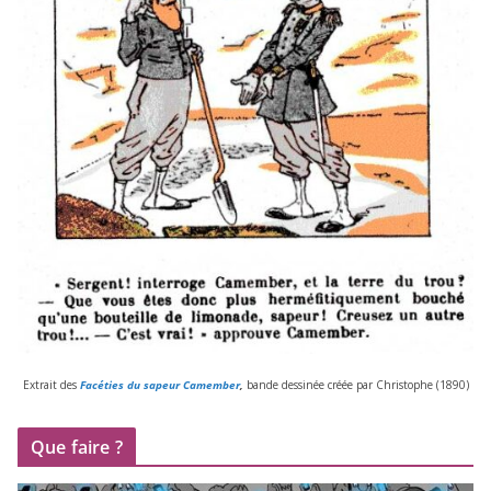
Extrait des
Facéties du sapeur Camember
,
bande des­si­née créée par Christophe (
1890
)
Que faire ?