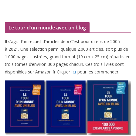
Le tour d’un monde avec un blog
Il s’agit d’un recueil d’ar­ticles de « C’est pour dire », de
2005
à
2021
. Une sélec­tion par­mi quelque
2
.
000
articles, soit plus de
1
.
000
pages illus­trées, grand for­mat (
19
cm x
25
cm) répar­tis en
trois tomes d’environ
300
pages cha­cun. Ces trois livres sont
dis­po­nibles sur Amazon​.fr Cliquer
pour les commander.
ICI