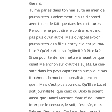
Gérard,
Tu me parles dans ton mail suite au mien de
jour­na­listes. Evidemment je suis d’ac­cord
avec toi sur le fait que dans les dic­ta­tures.…
Personne ne peut dire le contraire, et moi
pas plus qu’un autre. Mais qu’ap­pelle-t-on
jour­na­listes ? La fille Debray elle est jour­na­
liste ? Qu’elle était sa légi­ti­mi­té à être là ?
Sinon pour ten­ter de mettre à néant ce que
disait Mélenchon sur d’autres sujets. La cen­
sure dans les pays capi­ta­listes n’im­plique pas
for­cé­ment la mort du jour­na­liste, encore
que… Mais c’est plus sour­nois. Qu’Elise Lucet
soit jour­na­liste, que ceux du Diplo le soient
aus­si, que Daniel Mermet, éva­cué de France
Inter par le cen­sure, le soit, c’est sûr, mais
Salamé, Demorand, Castanet homme poli­