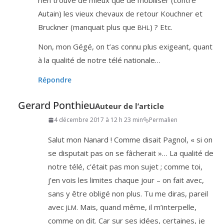
rien trou­vé de mieux que de mobi­li­ser (contre
Autain) les vieux che­vaux de retour Kouchner et
Bruckner (man­quait plus que
) ? Etc.
BHL
Non, mon Gégé, on t’as connu plus exi­geant, quant
à la qua­li­té de notre télé nationale…
Répondre
Gerard Ponthieu
Auteur de l’article
4 décembre 2017 à 12 h 23 min
Permalien
Salut mon Nanard ! Comme disait Pagnol, « si on
se dis­pu­tait pas on se fâche­rait »… La qua­li­té de
notre télé, c’é­tait pas mon sujet ; comme toi,
j’en vois les limites chaque jour – on fait avec,
sans y être obli­gé non plus. Tu me diras, pareil
avec
. Mais, quand même, il m’in­ter­pelle,
JLM
comme on dit. Car sur ses idées, cer­taines, je