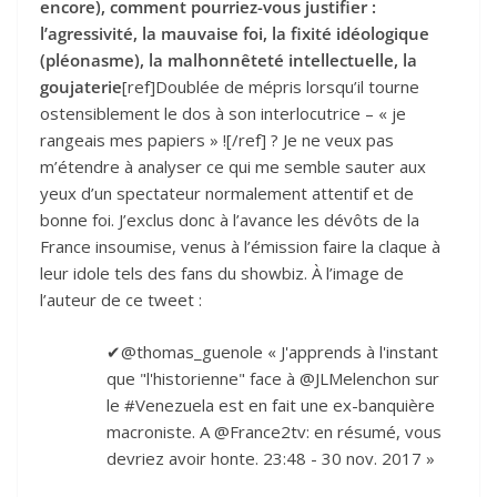
encore), comment pourriez-vous justifier :
l’agressivité, la mauvaise foi, la fixité idéologique
(pléonasme), la malhonnêteté intellectuelle, la
goujaterie
[ref]Doublée de mépris lorsqu’il tourne
ostensiblement le dos à son interlocutrice – « je
rangeais mes papiers » ![/ref] ? Je ne veux pas
m’étendre à analyser ce qui me semble sauter aux
yeux d’un spectateur normalement attentif et de
bonne foi. J’exclus donc à l’avance les dévôts de la
France insoumise, venus à l’émission faire la claque à
leur idole tels des fans du showbiz. À l’image de
l’auteur de ce tweet :
✔@thomas_guenole « J'apprends à l'instant
que "l'historienne" face à @JLMelenchon sur
le #Venezuela est en fait une ex-banquière
macroniste. A @France2tv: en résumé, vous
devriez avoir honte. 23:48 - 30 nov. 2017 »