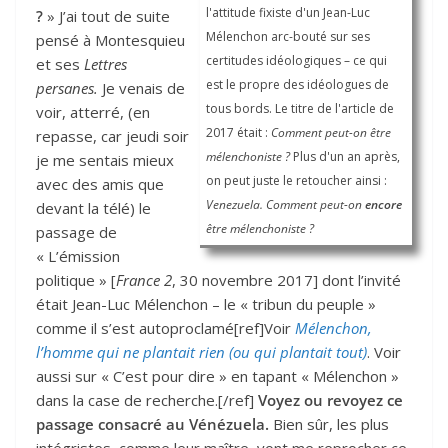
l'attitude fixiste d'un Jean-Luc
?
» J’ai tout de suite
Mélenchon arc-bouté sur ses
pensé à Montesquieu
certitudes idéologiques – ce qui
et ses
Lettres
est le propre des idéologues de
persanes.
Je venais de
tous bords. Le titre de l'article de
voir, atterré, (en
2017 était :
Comment peut-on être
repasse, car jeudi soir
mélenchoniste ?
Plus d'un an après,
je me sentais mieux
on peut juste le retoucher ainsi :
avec des amis que
Venezuela. Comment peut-on
encore
devant la télé) le
être mélenchoniste ?
passage de
« L’émission
politique » [
France 2
, 30 novembre 2017] dont l’invité
était Jean-Luc Mélenchon – le « tribun du peuple »
comme il s’est autoproclamé[ref]Voir
Mélenchon,
l’homme qui ne plantait rien (ou qui plantait tout)
. Voir
aussi sur « C’est pour dire » en tapant « Mélenchon »
dans la case de recherche.[/ref]
Voyez ou revoyez ce
passage consacré au Vénézuela.
Bien sûr, les plus
intégristes, comme leur maître, vont me reprocher ce