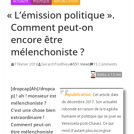
ACTUALITÉ
POLITIQUE
REPUBLICATION
«
L’émission politique ».
Comment peut-on
encore être
mélenchoniste ?
7 février 2019
Gerard Ponthieu
551 Views
15 Comments
Vidéo ± 13 mn
[dropcap]Ah[/dropca
.
Republication
Cet article date
p] ! ah ! monsieur est
de décembre 2017. Son actualité
mélenchoniste ?
rebondit en raison de la tragédie
C’est une chose bien
humaine et politique qui se joue au
extraordinaire !
Venezuela post-Chavez. Ce qui
Comment peut-on
rend d'autant plus incongrue
être mélenchoniste