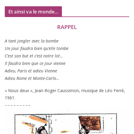
Et ainsi va le monde…
RAPPEL
A tant jon­gler avec la bombe
Un jour fau­dra bien qu’elle tombe
C’est son but et c’est notre lot…
Il fau­dra bien que ce jour vienne
Adieu, Paris et adieu Vienne
Adieu Rome et Monte-Carlo…
« Nous deux », Jean-Roger Caussimon, musique de Léo Ferré,
1961
.
– – – – – – – – –