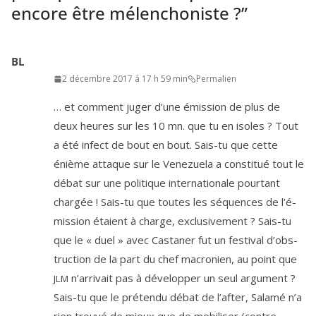
encore être mélenchoniste ?
”
BL
2 décembre 2017 à 17 h 59 min
Permalien
… et com­ment juger d’une émis­sion de plus de
deux heures sur les
10
mn. que tu en isoles ? Tout
a été infect de bout en bout. Sais-tu que cette
énième attaque sur le Venezuela a consti­tué tout le
débat sur une poli­tique inter­na­tio­nale pour­tant
char­gée ! Sais-tu que toutes les séquences de l’é­
mis­sion étaient à charge, exclu­si­ve­ment ? Sais-tu
que le « duel » avec Castaner fut un fes­ti­val d’obs­
truc­tion de la part du chef macro­nien, au point que
n’ar­ri­vait pas à déve­lop­per un seul argu­ment ?
JLM
Sais-tu que le pré­ten­du débat de l’af­ter, Salamé n’a