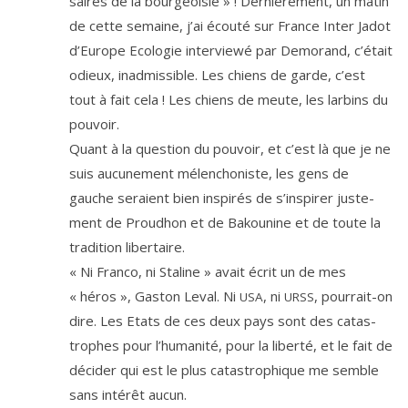
saires de la bour­geoi­sie » ! Dernièrement, un matin
de cette semaine, j’ai écou­té sur France Inter Jadot
d’Europe Ecologie inter­viewé par Demorand, c’é­tait
odieux, inad­mis­sible. Les chiens de garde, c’est
tout à fait cela ! Les chiens de meute, les lar­bins du
pouvoir.
Quant à la ques­tion du pou­voir, et c’est là que je ne
suis aucu­ne­ment mélen­cho­niste, les gens de
gauche seraient bien ins­pi­rés de s’ins­pi­rer jus­te­
ment de Proudhon et de Bakounine et de toute la
tra­di­tion libertaire.
« Ni Franco, ni Staline » avait écrit un de mes
« héros », Gaston Leval. Ni
, ni
, pour­rait-on
USA
URSS
dire. Les Etats de ces deux pays sont des catas­
trophes pour l’hu­ma­ni­té, pour la liber­té, et le fait de
déci­der qui est le plus catas­tro­phique me semble
sans inté­rêt aucun.