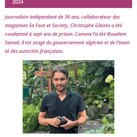
2024
Journaliste indé­pen­dant de
36
ans, col­la­bo­ra­teur des
maga­zines So Foot et Society, Christophe Gleizes
a été
condam­né à sept ans de pri­son. Comme l’a été Boualem
Sansal, il est otage du gou­ver­ne­ment algé­rien et de l’i­na­ni­
té des auto­ri­tés françaises.