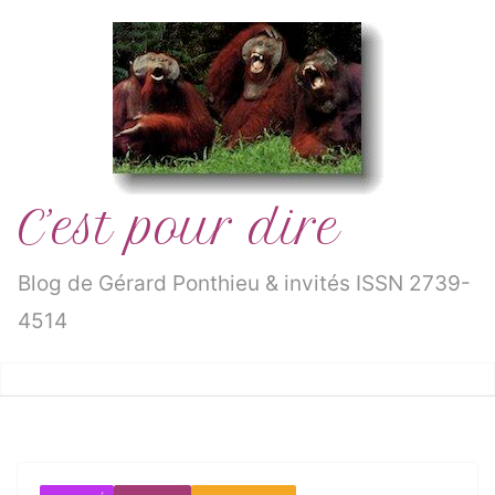
Passer
au
contenu
C’est pour dire
Blog de Gérard Ponthieu & invités ISSN 2739-
4514