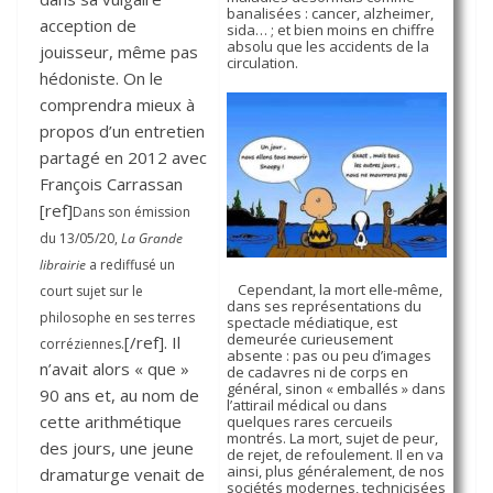
banalisées : cancer, alzheimer,
acception de
sida… ; et bien moins en chiffre
absolu que les accidents de la
jouisseur, même pas
circulation.
hédoniste. On le
comprendra mieux à
propos d’un entretien
partagé en 2012 avec
François Carrassan
[ref]
Dans son émission
du 13/05/20,
La Grande
librairie
a rediffusé un
Cependant, la mort elle-même,
court sujet sur le
dans ses représentations du
philosophe en ses terres
spectacle médiatique, est
demeurée curieusement
[/ref]. Il
corréziennes.
absente : pas ou peu d’images
n’avait alors « que »
de cadavres ni de corps en
général, sinon « emballés » dans
90 ans et, au nom de
l’attirail médical ou dans
cette arithmétique
quelques rares cercueils
montrés. La mort, sujet de peur,
des jours, une jeune
de rejet, de refoulement. Il en va
ainsi, plus généralement, de nos
dramaturge venait de
sociétés modernes, technicisées