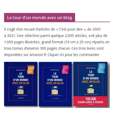
Le tour d’un monde avec un blog
Il s’agit d’un recueil d’ar­ticles de « C’est pour dire », de
2005
à
2021
. Une sélec­tion par­mi quelque
2
.
000
articles, soit plus de
1
.
000
pages illus­trées, grand for­mat (
19
cm x
25
cm) répar­tis en
trois tomes d’environ
300
pages cha­cun. Ces trois livres sont
dis­po­nibles sur Amazon​.fr Cliquer
pour les commander.
ICI