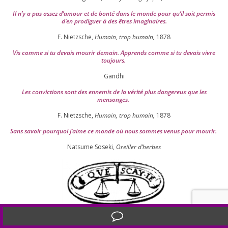
Il n’y a pas assez d’a­mour et de bon­té dans le monde pour qu’il soit per­mis
d’en pro­di­guer à des êtres imaginaires.
F. Nietzsche,
Humain, trop humain,
1878
Vis comme si tu devais mou­rir demain. Apprends comme si tu devais vivre
toujours.
Gandhi
Les convic­tions sont des enne­mis de la véri­té plus dan­ge­reux que les
mensonges.
F. Nietzsche,
Humain, trop humain,
1878
Sans savoir pour­quoi j’aime ce monde où nous sommes venus pour mourir.
Natsume Soseki,
Oreiller d’herbes
Translate »
Que sais-je ?
La devise de
Montaigne