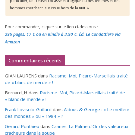
particulier, un creuset cocasse et tragique où des femmes et des
hommes cherchent leur issue hors de la nuit. »
Pour commander, cliquer sur le lien ci-dessous :
295 pages, 17 €
ou en Kindle à 3,90 €
, Éd. Le Condottiere via
Amazon
Commentaires récents
GIAN LAURENS
dans
Racisme. Moi, Picard-Marseillais traité
de « blanc de merde » !
Bernard_H
dans
Racisme. Moi, Picard-Marseillais traité de
« blanc de merde » !
Frank Lovisolo-Guillard
dans
Aldous
George : « Le meilleur
&
des mondes » ou «
1984
» ?
Gerard Ponthieu
dans
Cannes. La Palme d’Or des valeureux
cracheurs dans la soupe