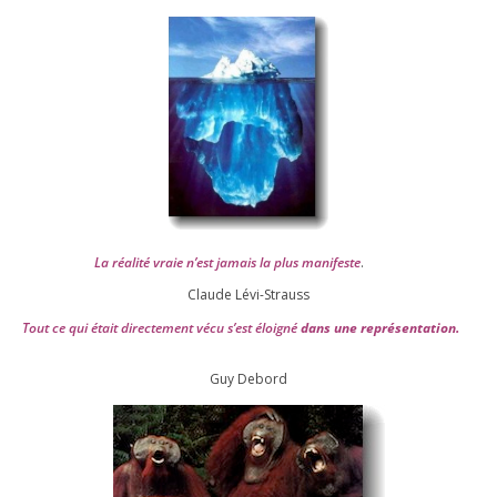
La réa­lité vraie n’est jamais la plus mani­feste
.
Claude Lévi-Strauss
Tout ce qui était direc­te­ment vécu s’est éloi­gné
dans une repré­sen­ta­tion.
Guy Debord