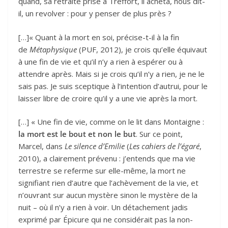
quand, sa retraite prise à Treffort, il acheta, nous dit-
il, un revolver : pour y penser de plus près ?
[…]« Quant à la mort en soi, précise-t-il à la fin
de
Métaphysique
(PUF, 2012), je crois qu’elle équivaut
à une fin de vie et qu’il n’y a rien à espérer ou à
attendre après. Mais si je crois qu’il n’y a rien, je ne le
sais pas. Je suis sceptique à l’intention d’autrui, pour le
laisser libre de croire qu’il y a une vie après la mort.
[…] « Une fin de vie, comme on le lit dans Montaigne :
la mort est le bout et non le but
. Sur ce point,
Marcel, dans
Le silence d’Emilie
(
Les cahiers de l’égaré
,
2010), a clairement prévenu : j’entends que ma vie
terrestre se referme sur elle-même, la mort ne
signifiant rien d’autre que l’achèvement de la vie, et
n’ouvrant sur aucun mystère sinon le mystère de la
nuit – où il n’y a rien à voir. Un détachement jadis
exprimé par Épicure qui ne considérait pas la non-