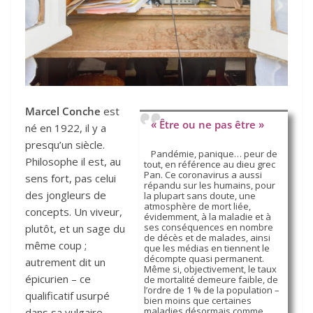
Marcel Conche
est
« Être ou ne pas être »
né en 1922, il y a
presqu’un siècle.
Pandémie, panique… peur de
Philosophe il est, au
tout, en référence au dieu grec
Pan. Ce coronavirus a aussi
sens fort, pas celui
répandu sur les humains, pour
des jongleurs de
la plupart sans doute, une
atmosphère de mort liée,
concepts. Un viveur,
évidemment, à la maladie et à
ses conséquences en nombre
plutôt, et un sage du
de décès et de malades, ainsi
même coup ;
que les médias en tiennent le
décompte quasi permanent.
autrement dit un
Même si, objectivement, le taux
épicurien – ce
de mortalité demeure faible, de
l’ordre de 1 % de la population –
qualificatif usurpé
bien moins que certaines
maladies désormais comme
dans sa vulgaire