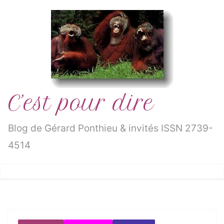
Passer
au
contenu
C’est pour dire
Blog de Gérard Ponthieu & invités ISSN 2739-
4514