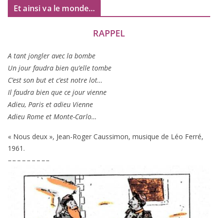
Et ainsi va le monde…
RAPPEL
A tant jon­gler avec la bombe
Un jour fau­dra bien qu’elle tombe
C’est son but et c’est notre lot…
Il fau­dra bien que ce jour vienne
Adieu, Paris et adieu Vienne
Adieu Rome et Monte-Carlo…
« Nous deux », Jean-Roger Caussimon, musique de Léo Ferré,
1961
.
– – – – – – – – –