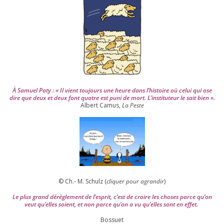
0
0
4
À Samuel Paty : « Il vient tou­jours une heure dans l’his­toire où celui qui ose
dire que deux et deux font quatre est puni de mort. L’instituteur le sait bien ».
Albert Camus,
La Peste
© Ch.- M. Schulz (
cli­quer pour agran­dir
)
Le plus grand dérè­gle­ment de l’es­prit, c’est de croire les choses parce qu’on
veut qu’elles soient, et non parce qu’on a vu qu’elles sont en effet.
Bossuet