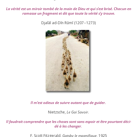
La véri­té est un miroir tom­bé de la main de Dieu et qui s’est bri­sé. Chacun en
ramasse un frag­ment et dit que toute la véri­té s’y trouve.
Djalāl ad-Dīn Rūmī (
1207
–
1273
)
Il m’est odieux de suivre autant que de gui­der
.
Nietzsche,
Le Gai Savoir
.
Il fau­drait com­prendre que les choses sont sans espoir et être pour­tant déci­
dé à les chan­ger
.
F. Scott Fitzgerald,
Gatsby le magni­fique
,
1925