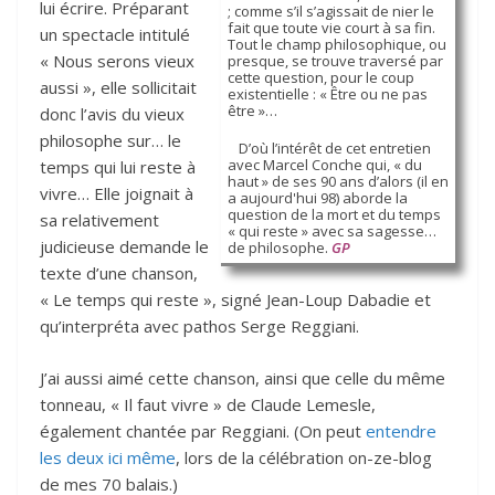
lui écrire. Préparant
; comme s’il s’agissait de nier le
fait que toute vie court à sa fin.
un spectacle intitulé
Tout le champ philosophique, ou
« Nous serons vieux
presque, se trouve traversé par
cette question, pour le coup
aussi », elle sollicitait
existentielle : « Être ou ne pas
être »…
donc l’avis du vieux
philosophe sur… le
D’où l’intérêt de cet entretien
avec Marcel Conche qui, « du
temps qui lui reste à
haut » de ses 90 ans d’alors (il en
vivre… Elle joignait à
a aujourd'hui 98) aborde la
question de la mort et du temps
sa relativement
« qui reste » avec sa sagesse…
judicieuse demande le
de philosophe.
GP
texte d’une chanson,
« Le temps qui reste », signé Jean-Loup Dabadie et
qu’interpréta avec pathos Serge Reggiani.
J’ai aussi aimé cette chanson, ainsi que celle du même
tonneau, « Il faut vivre » de Claude Lemesle,
également chantée par Reggiani. (On peut
entendre
les deux ici même
, lors de la célébration on-ze-blog
de mes 70 balais.)