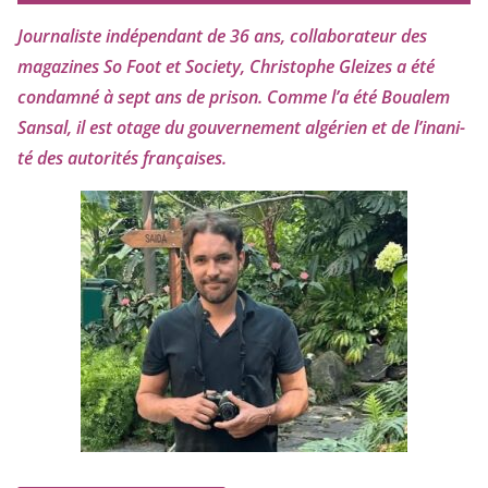
Journaliste indé­pen­dant de
36
ans, col­la­bo­ra­teur des
maga­zines So Foot et Society, Christophe Gleizes
a été
condam­né à sept ans de pri­son. Comme l’a été Boualem
Sansal, il est otage du gou­ver­ne­ment algé­rien et de l’i­na­ni­
té des auto­ri­tés françaises.