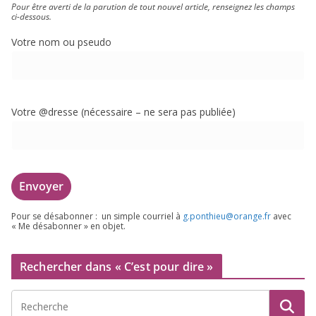
Pour être aver­ti de la paru­tion de tout nou­vel article, ren­sei­gnez les champs
ci-dessous.
Votre nom ou pseudo
Votre @dresse (néces­saire – ne sera pas publiée)
Pour se désa­bon­ner : un simple cour­riel à
g.​ponthieu@​orange.​fr
avec
« Me désa­bon­ner » en objet.
Rechercher dans « C’est pour dire »