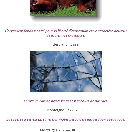
L’argument fon­da­men­tal pour la liber­té d’expression est le carac­tère dou­teux
de toutes nos croyances.
Ber­trand Russel
Le vrai miroir de nos dis­cours est le cours de nos vies.
Montaigne –
Essais
, I,
26
La sagesse a ses excez, et n’a pas moins besoing de mode­ra­tion que la folie.
Montaigne –
Essais
,
,
5
III