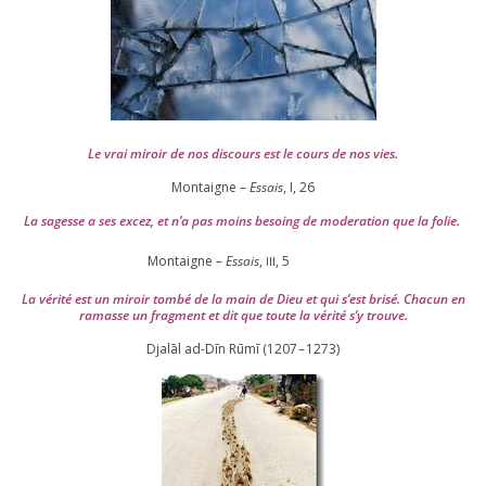
Le vrai miroir de nos dis­cours est le cours de nos vies.
Montaigne –
Essais
, I,
26
La sagesse a ses excez, et n’a pas moins besoing de mode­ra­tion que la folie.
Montaigne –
Essais
,
,
5
III
La véri­té est un miroir tom­bé de la main de Dieu et qui s’est bri­sé. Chacun en
ramasse un frag­ment et dit que toute la véri­té s’y trouve.
Djalāl ad-Dīn Rūmī (
1207
–
1273
)