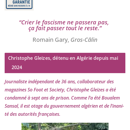
“
Crier le fas­cisme ne pas­se­ra pas,
ça fait pas­ser tout le reste.”
Romain Gary,
Gros-Câlin
Christophe Gleizes, détenu en Algérie depuis mai
2024
Journaliste indé­pen­dant de
36
ans, col­la­bo­ra­teur des
maga­zines So Foot et Society, Christophe Gleizes
a été
condam­né à sept ans de pri­son. Comme l’a été Boualem
Sansal, il est otage du gou­ver­ne­ment algé­rien et de l’i­na­ni­
té des auto­ri­tés françaises.