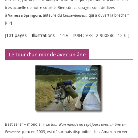
très actuelle de notre socié­té. Bien sûr, ces pages sont dédiées
à
Vanessa Springora
, auteure du
Consentement
, qui a ouvert la brèche.”
[
]
GP
[
101
pages – Illustrations –
14
€ –
:
978
–
2
‑
900886
–
12
‑
0
]
ISBN
Le tour d’un monde avec un âne
Best sel­ler « mon­dial »,
Le tour d’un monde en sept jours avec un âne en
Provence,
paru en
2009
, est désor­mais dis­po­nible chez Amazon en ver­