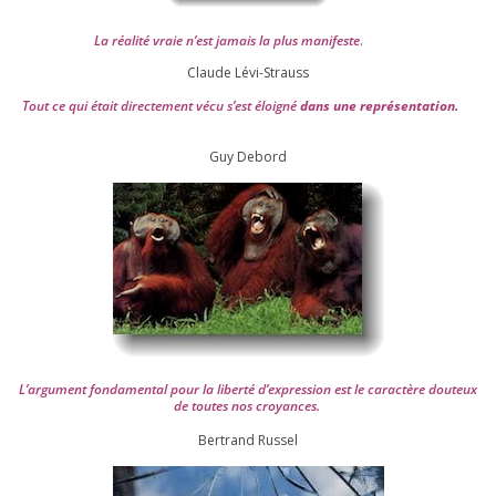
La réa­lité vraie n’est jamais la plus mani­feste
.
Claude Lévi-Strauss
Tout ce qui était direc­te­ment vécu s’est éloi­gné
dans une repré­sen­ta­tion.
Guy Debord
L’argument fon­da­men­tal pour la liber­té d’expression est le carac­tère dou­teux
de toutes nos croyances.
Ber­trand Russel