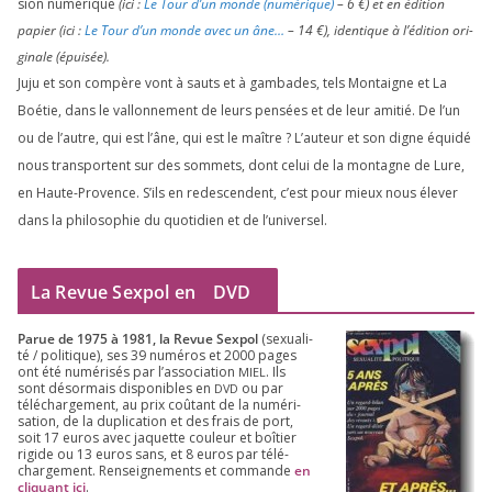
sion numé­rique
(ici :
Le Tour d’un monde (numé­rique)
–
6
€) et en édi­tion
papier (ici :
Le Tour d’un monde avec un âne…
–
14
€), iden­tique à l’é­di­tion ori­
gi­nale (épui­sée).
Juju et son com­père vont à sauts et à gam­bades, tels Montaigne et La
Boétie, dans le val­lon­ne­ment de leurs pen­sées et de leur ami­tié. De l’un
ou de l’autre, qui est l’âne, qui est le maître ? L’auteur et son digne équi­dé
nous trans­portent sur des som­mets, dont celui de la mon­tagne de Lure,
en Haute-Provence. S’ils en redes­cendent, c’est pour mieux nous éle­ver
dans la phi­lo­so­phie du quo­ti­dien et de l’universel.
La Revue Sexpol en
DVD
Parue de
1975
à
1981
, la Revue Sex­pol
(sexua­li­
té /​ poli­tique), ses
39
numé­ros et
2000
pages
ont été numé­ri­sés par l’as­so­cia­tion
. Ils
MIEL
sont désor­mais dis­po­nibles en
ou par
DVD
télé­char­ge­ment, au prix coû­tant de la numé­ri­
sa­tion, de la dupli­ca­tion et des frais de port,
soit
17
euros avec jaquette cou­leur et boî­tier
rigide ou
13
euros sans, et
8
euros par télé­
char­ge­ment. Ren­sei­gne­ments et com­mande
en
cli­quant ici
.