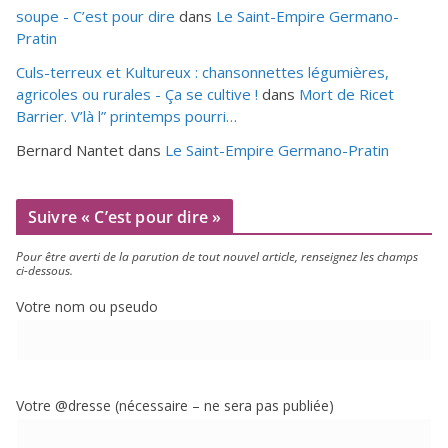
soupe - C’est pour dire
dans
Le Saint-Empire Germano-
Pratin
Culs-terreux et Kultureux : chansonnettes légumières,
agricoles ou rurales - Ça se cultive !
dans
Mort de Ricet
Barrier. V’là l” printemps pourri…
Bernard Nantet
dans
Le Saint-Empire Germano-Pratin
Suivre « C’est pour dire »
Pour être aver­ti de la paru­tion de tout nou­vel article, ren­sei­gnez les champs
ci-dessous.
Votre nom ou pseudo
Votre @dresse (néces­saire – ne sera pas publiée)