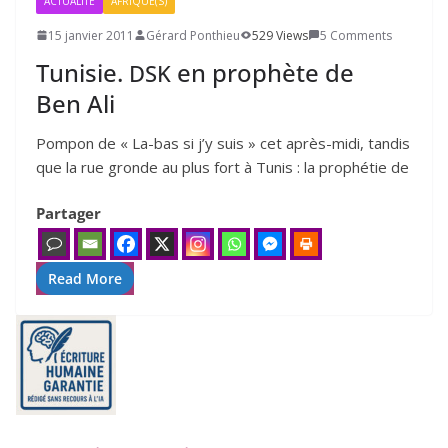
ACTUALITÉ
AFRIQUE(S)
15 janvier 2011
Gérard Ponthieu
529 Views
5 Comments
Tunisie.
en prophète de
DSK
Ben Ali
Pompon de « La-bas si j’y suis » cet après-midi, tan­dis
que la rue gronde au plus fort à Tunis : la pro­phé­tie de
Partager
Read More