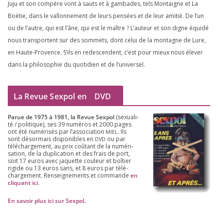
Juju et son com­père vont à sauts et à gam­bades, tels Montaigne et La
Boétie, dans le val­lon­ne­ment de leurs pen­sées et de leur ami­tié. De l’un
ou de l’autre, qui est l’âne, qui est le maître ? L’auteur et son digne équi­dé
nous trans­portent sur des som­mets, dont celui de la mon­tagne de Lure,
en Haute-Provence. S’ils en redes­cendent, c’est pour mieux nous éle­ver
dans la phi­lo­so­phie du quo­ti­dien et de l’universel.
La Revue Sexpol en
DVD
Parue de
1975
à
1981
, la Revue Sex­pol
(sexua­li­
té /​ poli­tique), ses
39
numé­ros et
2000
pages
ont été numé­ri­sés par l’as­so­cia­tion
. Ils
MIEL
sont désor­mais dis­po­nibles en
ou par
DVD
télé­char­ge­ment, au prix coû­tant de la numé­ri­
sa­tion, de la dupli­ca­tion et des frais de port,
soit
17
euros avec jaquette cou­leur et boî­tier
rigide ou
13
euros sans, et
8
euros par télé­
char­ge­ment. Ren­sei­gne­ments et com­mande
en
cli­quant ici
.
En savoir plus ici sur Sexpol
.