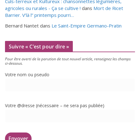
Culs-terreux et Kultureux : chansonnettes légumières,
agricoles ou rurales - Ça se cultive !
dans
Mort de Ricet
Barrier. V’là l” printemps pourri…
Bernard Nantet
dans
Le Saint-Empire Germano-Pratin
Suivre « C’est pour dire »
Pour être aver­ti de la paru­tion de tout nou­vel article, ren­sei­gnez les champs
ci-dessous.
Votre nom ou pseudo
Votre @dresse (néces­saire – ne sera pas publiée)