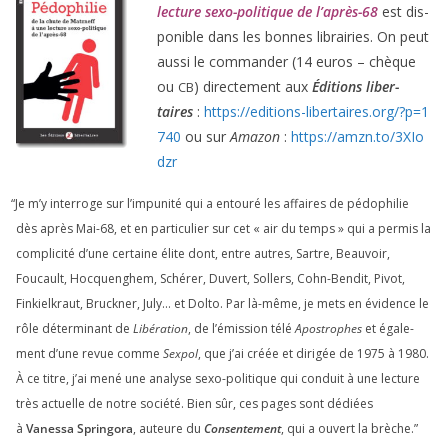
lec­ture sexo-poli­tique de l’après-
68
est dis­
po­nible dans les bonnes librai­ries. On peut
aus­si le com­man­der (
14
euros – chèque
ou
) direc­te­ment aux
Éditions liber­
CB
taires
:
https://​edi​tions​-liber​taires​.org/​?​p​=​
1
740
ou sur
Amazon
:
https://​amzn​.to/​
3
​X​I​o​
dzr
“
Je m’y inter­roge sur l’impunité qui a entou­ré les affaires de pédo­phi­lie
dès après Mai-
68
, et en par­ti­cu­lier sur cet « air du temps » qui a per­mis la
com­pli­ci­té d’une cer­taine élite dont, entre autres, Sartre, Beauvoir,
Foucault, Hocquenghem, Schérer, Duvert, Sollers, Cohn-Bendit, Pivot,
Finkielkraut, Bruckner, July… et Dolto. Par là-même, je mets en évi­dence le
rôle déter­mi­nant de
Libération
, de l’émission télé
Apostrophes
et éga­le­
ment d’une revue comme
Sexpol
, que j’ai créée et diri­gée de
1975
à
1980
.
À ce titre, j’ai mené une ana­lyse sexo-poli­tique qui conduit à une lec­ture
très actuelle de notre socié­té. Bien sûr, ces pages sont dédiées
à
Vanessa Springora
, auteure du
Consentement
, qui a ouvert la brèche.”