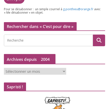
Pour se désa­bon­ner : un simple cour­riel à
g.​ponthieu@​orange.​fr
avec
« Me désa­bon­ner » en objet.
Rechercher dans « C’est pour dire »
Archives depuis
2004
A
r
c
Sapristi !
h
i
v
e