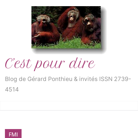
Passer
au
contenu
C’est pour dire
Blog de Gérard Ponthieu & invités ISSN 2739-
4514
FMI