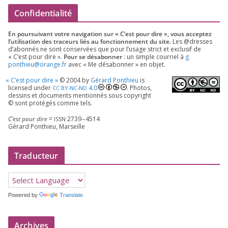
Confidentialité
En pour­sui­vant votre navi­ga­tion sur « C’est pour dire », vous accep­tez
l’utilisation des tra­ceurs liés au fonc­tion­ne­ment du site.
Les @dresses
d’a­bon­nés ne sont conser­vées que pour l’u­sage strict et exclu­sif de
« C’est pour dire ».
Pour se désa­bon­ner
: un simple cour­riel à
g.​
ponthieu@​orange.​fr
avec « Me désa­bon­ner » en objet.
«
C’est pour dire »
©
2004
by
Gérard Ponthieu
is
licen­sed under
4
.
0
. Photos,
CC
BY-NC-ND
des­sins et docu­ments men­tion­nés sous copy­right
© sont pro­té­gés comme tels.
C’est pour dire
=
2739
–
4514
ISSN
Gérard Ponthieu, Marseille
Traducteur
Powered by
Translate
Archives