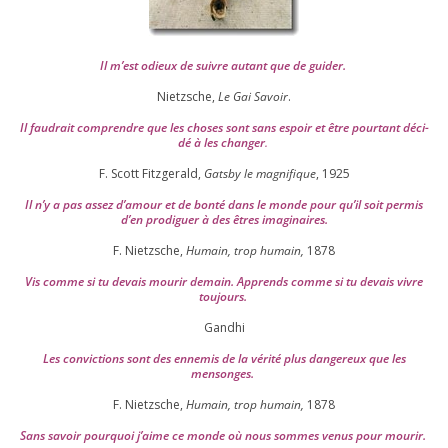
Il m’est odieux de suivre autant que de gui­der
.
Nietzsche,
Le Gai Savoir
.
Il fau­drait com­prendre que les choses sont sans espoir et être pour­tant déci­
dé à les chan­ger
.
F. Scott Fitzgerald,
Gatsby le magni­fique
,
1925
Il n’y a pas assez d’a­mour et de bon­té dans le monde pour qu’il soit per­mis
d’en pro­di­guer à des êtres imaginaires.
F. Nietzsche,
Humain, trop humain,
1878
Vis comme si tu devais mou­rir demain. Apprends comme si tu devais vivre
toujours.
Gandhi
Les convic­tions sont des enne­mis de la véri­té plus dan­ge­reux que les
mensonges.
F. Nietzsche,
Humain, trop humain,
1878
Sans savoir pour­quoi j’aime ce monde où nous sommes venus pour mourir.