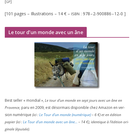
[
]
GP
[
101
pages – Illustrations –
14
€ –
:
978
–
2
‑
900886
–
12
‑
0
]
ISBN
Le tour d’un monde avec un âne
Best sel­ler « mon­dial »,
Le tour d’un monde en sept jours avec un âne en
Provence,
paru en
2009
, est désor­mais dis­po­nible chez Amazon en ver­
sion numé­rique
(ici :
Le Tour d’un monde (numé­rique)
–
6
€) et en édi­tion
papier (ici :
Le Tour d’un monde avec un âne…
–
14
€), iden­tique à l’é­di­tion ori­
gi­nale (épui­sée).