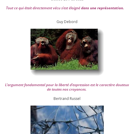
Tout ce qui était direc­te­ment vécu s’est éloi­gné
dans une repré­sen­ta­tion.
Guy Debord
L’argument fon­da­men­tal pour la liber­té d’expression est le carac­tère dou­teux
de toutes nos croyances.
Ber­trand Russel