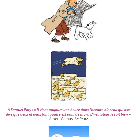
s
d
e
p
u
i
s
2
0
0
4
À Samuel Paty : « Il vient tou­jours une heure dans l’his­toire où celui qui ose
dire que deux et deux font quatre est puni de mort. L’instituteur le sait bien ».
Albert Camus,
La Peste