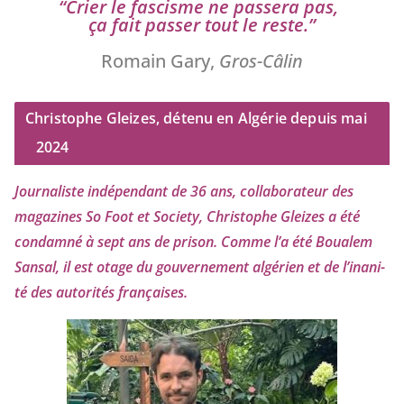
“
Crier le fas­cisme ne pas­se­ra pas,
ça fait pas­ser tout le reste.”
Romain Gary,
Gros-Câlin
Christophe Gleizes, détenu en Algérie depuis mai
2024
Journaliste indé­pen­dant de
36
ans, col­la­bo­ra­teur des
maga­zines So Foot et Society, Christophe Gleizes
a été
condam­né à sept ans de pri­son. Comme l’a été Boualem
Sansal, il est otage du gou­ver­ne­ment algé­rien et de l’i­na­ni­
té des auto­ri­tés françaises.