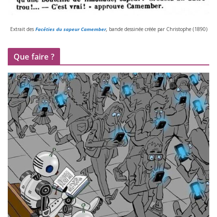
Extrait des
Facéties du sapeur Camember
,
bande des­si­née créée par Christophe (
1890
)
Que faire ?