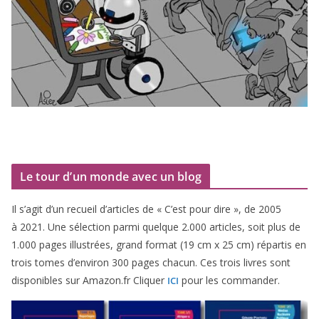
Le tour d’un monde avec un blog
Il s’agit d’un recueil d’ar­ticles de « C’est pour dire », de
2005
à
2021
. Une sélec­tion par­mi quelque
2
.
000
articles, soit plus de
1
.
000
pages illus­trées, grand for­mat (
19
cm x
25
cm) répar­tis en
trois tomes d’environ
300
pages cha­cun. Ces trois livres sont
dis­po­nibles sur Amazon​.fr Cliquer
pour les commander.
ICI