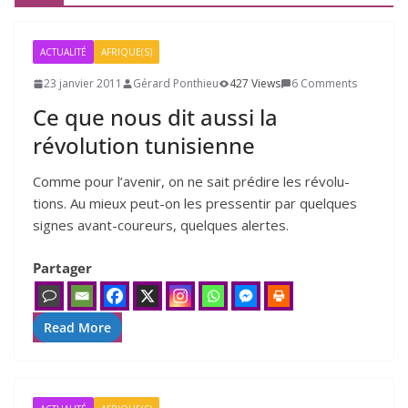
ACTUALITÉ
AFRIQUE(S)
23 janvier 2011
Gérard Ponthieu
427 Views
6 Comments
Ce que nous dit aussi la
révolution tunisienne
Comme pour l’avenir, on ne sait pré­dire les révo­lu­
tions. Au mieux peut-on les pres­sen­tir par quelques
signes avant-cou­reurs, quelques alertes.
Partager
Read More