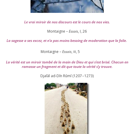
Le vrai miroir de nos dis­cours est le cours de nos vies.
Montaigne –
Essais
, I,
26
La sagesse a ses excez, et n’a pas moins besoing de mode­ra­tion que la folie.
Montaigne –
Essais
,
,
5
III
La véri­té est un miroir tom­bé de la main de Dieu et qui s’est bri­sé. Chacun en
ramasse un frag­ment et dit que toute la véri­té s’y trouve.
Djalāl ad-Dīn Rūmī (
1207
–
1273
)