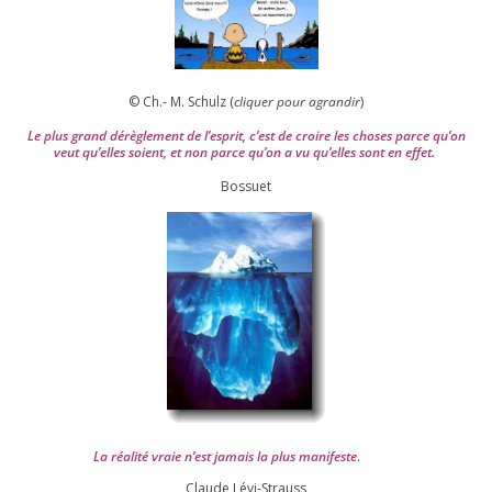
© Ch.- M. Schulz (
cli­quer pour agran­dir
)
Le plus grand dérè­gle­ment de l’es­prit, c’est de croire les choses parce qu’on
veut qu’elles soient, et non parce qu’on a vu qu’elles sont en effet.
Bossuet
La réa­lité vraie n’est jamais la plus mani­feste
.
Claude Lévi-Strauss