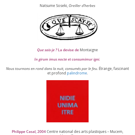
Natsume Soseki,
Oreiller d’herbes
Que sais-je ?
La devise de
Montaigne
In girum imus nocte et consu­mi­mur igni.
Nous tour­nons en rond dans la nuit, consu­més par le feu.
Étrange, fas­ci­nant
et pro­fond
palin­drome
.
Philippe Casal,
2004
Centre natio­nal des arts plas­tiques – Mucem,