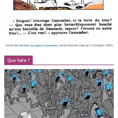
Extrait des
Facéties du sapeur Camember
,
bande des­si­née créée par Christophe (
1890
)
Que faire ?