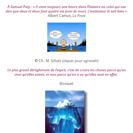
À Samuel Paty : « Il vient tou­jours une heure dans l’his­toire où celui qui ose
dire que deux et deux font quatre est puni de mort. L’instituteur le sait bien ».
Albert Camus,
La Peste
© Ch.- M. Schulz (
cli­quer pour agran­dir
)
Le plus grand dérè­gle­ment de l’es­prit, c’est de croire les choses parce qu’on
veut qu’elles soient, et non parce qu’on a vu qu’elles sont en effet.
Bossuet