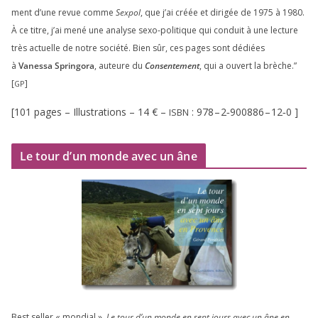
ment d’une revue comme
Sexpol
, que j’ai créée et diri­gée de
1975
à
1980
.
À ce titre, j’ai mené une ana­lyse sexo-poli­tique qui conduit à une lec­ture
très actuelle de notre socié­té. Bien sûr, ces pages sont dédiées
à
Vanessa Springora
, auteure du
Consentement
, qui a ouvert la brèche.”
[
]
GP
[
101
pages – Illustrations –
14
€ –
:
978
–
2
‑
900886
–
12
‑
0
]
ISBN
Le tour d’un monde avec un âne
Best sel­ler « mon­dial »,
Le tour d’un monde en sept jours avec un âne en