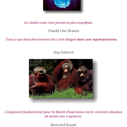
La réa­lité vraie n’est jamais la plus mani­feste
.
Claude Lévi-Strauss
Tout ce qui était direc­te­ment vécu s’est éloi­gné
dans une repré­sen­ta­tion.
Guy Debord
L’argument fon­da­men­tal pour la liber­té d’expression est le carac­tère dou­teux
de toutes nos croyances.
Ber­trand Russel