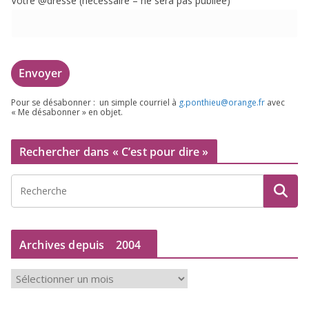
Votre @dresse (néces­saire – ne sera pas publiée)
Pour se désa­bon­ner : un simple cour­riel à
g.​ponthieu@​orange.​fr
avec
« Me désa­bon­ner » en objet.
Rechercher dans « C’est pour dire »
Archives depuis
2004
A
r