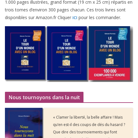
1
.
000
pages illus­trées, grand for­mat (
19
cm x
25
cm) répar­tis en
trois tomes d’environ
300
pages cha­cun. Ces trois livres sont
dis­po­nibles sur Amazon​.fr Cliquer
pour les commander.
ICI
Nous tournoyons dans la nuit
« Clamer la liberté, la belle affaire ! Mais
qu’en est-il des coups de dés du hasard ?
Que dire des tournoiements qui font