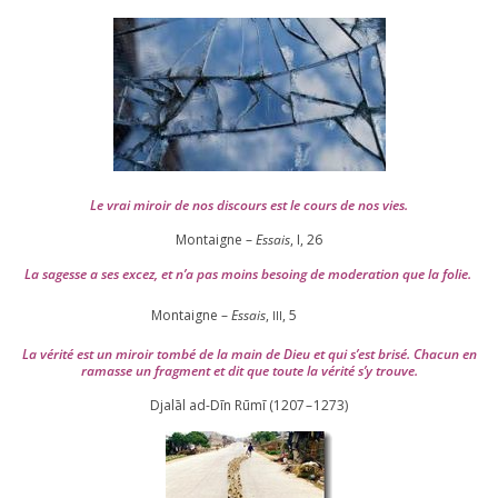
Le vrai miroir de nos dis­cours est le cours de nos vies.
Montaigne –
Essais
, I,
26
La sagesse a ses excez, et n’a pas moins besoing de mode­ra­tion que la folie.
Montaigne –
Essais
,
,
5
III
La véri­té est un miroir tom­bé de la main de Dieu et qui s’est bri­sé. Chacun en
ramasse un frag­ment et dit que toute la véri­té s’y trouve.
Djalāl ad-Dīn Rūmī (
1207
–
1273
)