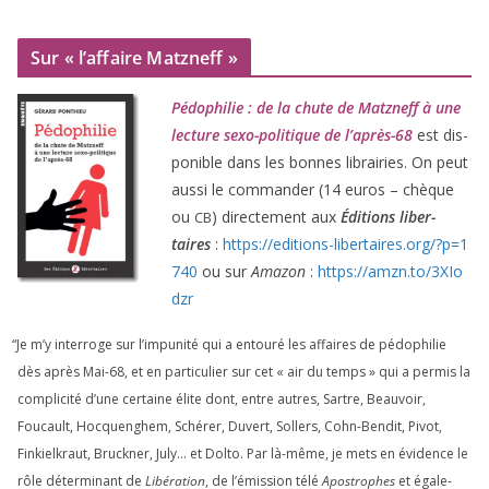
Sur « l’affaire Matzneff »
Pédophilie : de la chute de Matzneff à une
lec­ture sexo-poli­tique de l’après-
68
est dis­
po­nible dans les bonnes librai­ries. On peut
aus­si le com­man­der (
14
euros – chèque
ou
) direc­te­ment aux
Éditions liber­
CB
taires
:
https://​edi​tions​-liber​taires​.org/​?​p​=​
1
740
ou sur
Amazon
:
https://​amzn​.to/​
3
​X​I​o​
dzr
“
Je m’y inter­roge sur l’impunité qui a entou­ré les affaires de pédo­phi­lie
dès après Mai-
68
, et en par­ti­cu­lier sur cet « air du temps » qui a per­mis la
com­pli­ci­té d’une cer­taine élite dont, entre autres, Sartre, Beauvoir,
Foucault, Hocquenghem, Schérer, Duvert, Sollers, Cohn-Bendit, Pivot,
Finkielkraut, Bruckner, July… et Dolto. Par là-même, je mets en évi­dence le
rôle déter­mi­nant de
Libération
, de l’émission télé
Apostrophes
et éga­le­