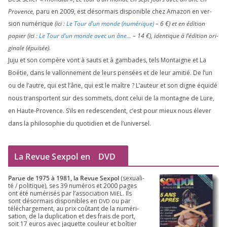
Provence,
paru en
2009
, est désor­mais dis­po­nible chez Amazon en ver­
sion numé­rique
(ici :
Le Tour d’un monde (numé­rique)
–
6
€) et en édi­tion
papier (ici :
Le Tour d’un monde avec un âne…
–
14
€), iden­tique à l’é­di­tion ori­
gi­nale (épui­sée).
Juju et son com­père vont à sauts et à gam­bades, tels Montaigne et La
Boétie, dans le val­lon­ne­ment de leurs pen­sées et de leur ami­tié. De l’un
ou de l’autre, qui est l’âne, qui est le maître ? L’auteur et son digne équi­dé
nous trans­portent sur des som­mets, dont celui de la mon­tagne de Lure,
en Haute-Provence. S’ils en redes­cendent, c’est pour mieux nous éle­ver
dans la phi­lo­so­phie du quo­ti­dien et de l’universel.
La Revue Sexpol en
DVD
Parue de
1975
à
1981
, la Revue Sex­pol
(sexua­li­
té /​ poli­tique), ses
39
numé­ros et
2000
pages
ont été numé­ri­sés par l’as­so­cia­tion
. Ils
MIEL
sont désor­mais dis­po­nibles en
ou par
DVD
télé­char­ge­ment, au prix coû­tant de la numé­ri­
sa­tion, de la dupli­ca­tion et des frais de port,
soit
17
euros avec jaquette cou­leur et boî­tier