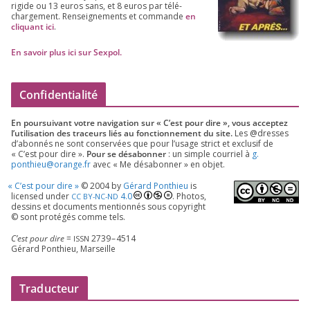
rigide ou
13
euros sans, et
8
euros par télé­
char­ge­ment. Ren­sei­gne­ments et com­mande
en
cli­quant ici
.
En savoir plus ici sur Sexpol
.
Confidentialité
En pour­sui­vant votre navi­ga­tion sur « C’est pour dire », vous accep­tez
l’utilisation des tra­ceurs liés au fonc­tion­ne­ment du site.
Les @dresses
d’a­bon­nés ne sont conser­vées que pour l’u­sage strict et exclu­sif de
« C’est pour dire ».
Pour se désa­bon­ner
: un simple cour­riel à
g.​
ponthieu@​orange.​fr
avec « Me désa­bon­ner » en objet.
«
C’est pour dire »
©
2004
by
Gérard Ponthieu
is
licen­sed under
4
.
0
. Photos,
CC
BY-NC-ND
des­sins et docu­ments men­tion­nés sous copy­right
© sont pro­té­gés comme tels.
C’est pour dire
=
2739
–
4514
ISSN
Gérard Ponthieu, Marseille
Traducteur