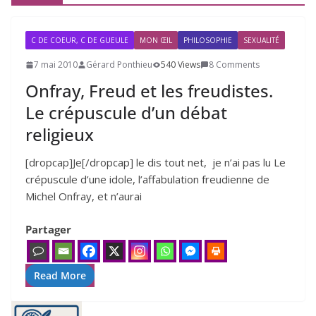
C DE COEUR, C DE GUEULE
MON ŒIL
PHILOSOPHIE
SEXUALITÉ
7 mai 2010
Gérard Ponthieu
540 Views
8 Comments
Onfray, Freud et les freudistes.
Le crépuscule d’un débat
religieux
[dropcap]Je[/dropcap] le dis tout net, je n’ai pas lu Le
cré­pus­cule d’une idole, l’af­fa­bu­la­tion freu­dienne de
Michel Onfray, et n’aurai
Partager
Read More