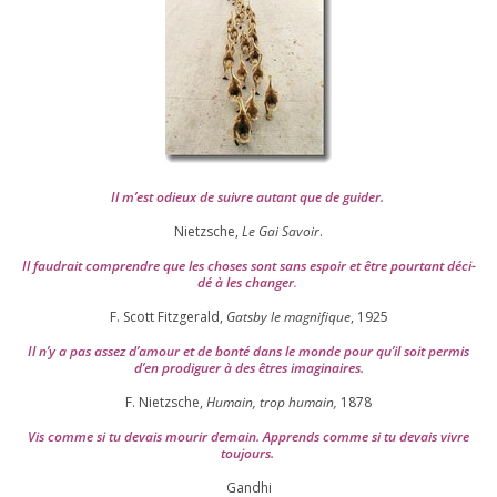
Il m’est odieux de suivre autant que de gui­der
.
Nietzsche,
Le Gai Savoir
.
Il fau­drait com­prendre que les choses sont sans espoir et être pour­tant déci­
dé à les chan­ger
.
F. Scott Fitzgerald,
Gatsby le magni­fique
,
1925
Il n’y a pas assez d’a­mour et de bon­té dans le monde pour qu’il soit per­mis
d’en pro­di­guer à des êtres imaginaires.
F. Nietzsche,
Humain, trop humain,
1878
Vis comme si tu devais mou­rir demain. Apprends comme si tu devais vivre
toujours.
Gandhi