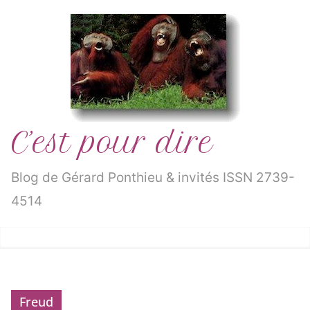
Passer
au
contenu
C’est pour dire
Blog de Gérard Ponthieu & invités ISSN 2739-
4514
Freud