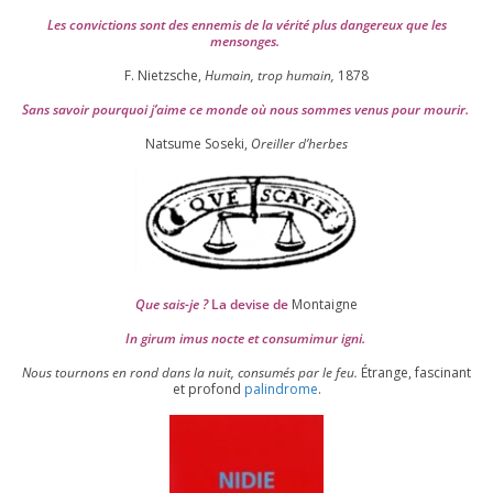
Les convic­tions sont des enne­mis de la véri­té plus dan­ge­reux que les
mensonges.
F. Nietzsche,
Humain, trop humain,
1878
Sans savoir pour­quoi j’aime ce monde où nous sommes venus pour mourir.
Natsume Soseki,
Oreiller d’herbes
Que sais-je ?
La devise de
Montaigne
In girum imus nocte et consu­mi­mur igni.
Nous tour­nons en rond dans la nuit, consu­més par le feu.
Étrange, fas­ci­nant
et pro­fond
palin­drome
.