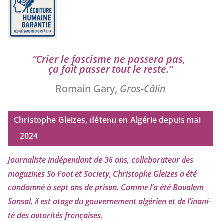
“
Crier le fas­cisme ne pas­se­ra pas,
ça fait pas­ser tout le reste.”
Romain Gary,
Gros-Câlin
Christophe Gleizes, détenu en Algérie depuis mai
2024
Journaliste indé­pen­dant de
36
ans, col­la­bo­ra­teur des
maga­zines So Foot et Society, Christophe Gleizes
a été
condam­né à sept ans de pri­son. Comme l’a été Boualem
Sansal, il est otage du gou­ver­ne­ment algé­rien et de l’i­na­ni­
té des auto­ri­tés françaises.