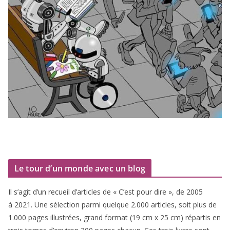
Le tour d’un monde avec un blog
Il s’agit d’un recueil d’ar­ticles de « C’est pour dire », de
2005
à
2021
. Une sélec­tion par­mi quelque
2
.
000
articles, soit plus de
1
.
000
pages illus­trées, grand for­mat (
19
cm x
25
cm) répar­tis en