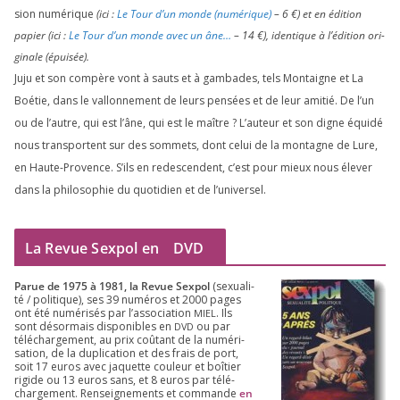
sion numé­rique
(ici :
Le Tour d’un monde (numé­rique)
–
6
€) et en édi­tion
papier (ici :
Le Tour d’un monde avec un âne…
–
14
€), iden­tique à l’é­di­tion ori­
gi­nale (épui­sée).
Juju et son com­père vont à sauts et à gam­bades, tels Montaigne et La
Boétie, dans le val­lon­ne­ment de leurs pen­sées et de leur ami­tié. De l’un
ou de l’autre, qui est l’âne, qui est le maître ? L’auteur et son digne équi­dé
nous trans­portent sur des som­mets, dont celui de la mon­tagne de Lure,
en Haute-Provence. S’ils en redes­cendent, c’est pour mieux nous éle­ver
dans la phi­lo­so­phie du quo­ti­dien et de l’universel.
La Revue Sexpol en
DVD
Parue de
1975
à
1981
, la Revue Sex­pol
(sexua­li­
té /​ poli­tique), ses
39
numé­ros et
2000
pages
ont été numé­ri­sés par l’as­so­cia­tion
. Ils
MIEL
sont désor­mais dis­po­nibles en
ou par
DVD
télé­char­ge­ment, au prix coû­tant de la numé­ri­
sa­tion, de la dupli­ca­tion et des frais de port,
soit
17
euros avec jaquette cou­leur et boî­tier
rigide ou
13
euros sans, et
8
euros par télé­
char­ge­ment. Ren­sei­gne­ments et com­mande
en