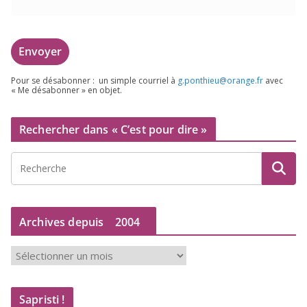
Pour se désa­bon­ner : un simple cour­riel à
g.​ponthieu@​orange.​fr
avec
« Me désa­bon­ner » en objet.
Rechercher dans « C’est pour dire »
Archives depuis
2004
A
r
c
Sapristi !
h