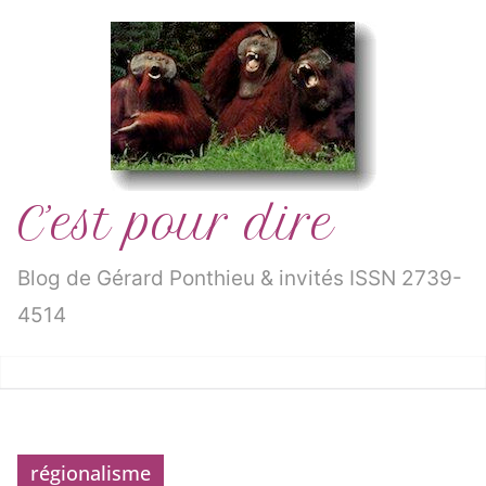
Passer
au
contenu
C’est pour dire
Blog de Gérard Ponthieu & invités ISSN 2739-
4514
régionalisme