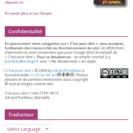
cli­quant ici
.
En savoir plus ici sur Sexpol
.
Confidentialité
En pour­sui­vant votre navi­ga­tion sur « C’est pour dire », vous accep­tez
l’utilisation des tra­ceurs liés au fonc­tion­ne­ment du site.
Les @dresses
d’a­bon­nés ne sont conser­vées que pour l’u­sage strict et exclu­sif de
« C’est pour dire ».
Pour se désa­bon­ner
: un simple cour­riel à
g.​
ponthieu@​orange.​fr
avec « Me désa­bon­ner » en objet.
«
C’est pour dire »
©
2004
by
Gérard Ponthieu
is
licen­sed under
4
.
0
. Photos,
CC
BY-NC-ND
des­sins et docu­ments men­tion­nés sous copy­right
© sont pro­té­gés comme tels.
C’est pour dire
=
2739
–
4514
ISSN
Gérard Ponthieu, Marseille
Traducteur