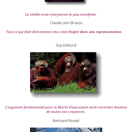
La réa­lité vraie n’est jamais la plus mani­feste
.
Claude Lévi-Strauss
Tout ce qui était direc­te­ment vécu s’est éloi­gné
dans une repré­sen­ta­tion.
Guy Debord
L’argument fon­da­men­tal pour la liber­té d’expression est le carac­tère dou­teux
de toutes nos croyances.
Ber­trand Russel