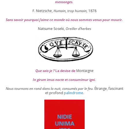
mensonges.
F. Nietzsche,
Humain, trop humain,
1878
Sans savoir pour­quoi j’aime ce monde où nous sommes venus pour mourir.
Natsume Soseki,
Oreiller d’herbes
Que sais-je ?
La devise de
Montaigne
In girum imus nocte et consu­mi­mur igni.
Nous tour­nons en rond dans la nuit, consu­més par le feu.
Étrange, fas­ci­nant
et pro­fond
palin­drome
.