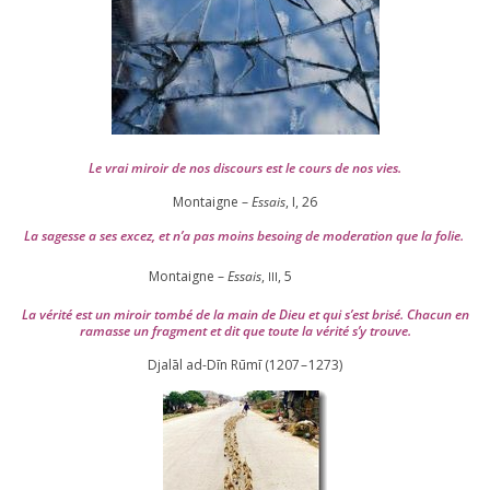
Le vrai miroir de nos dis­cours est le cours de nos vies.
Montaigne –
Essais
, I,
26
La sagesse a ses excez, et n’a pas moins besoing de mode­ra­tion que la folie.
Montaigne –
Essais
,
,
5
III
La véri­té est un miroir tom­bé de la main de Dieu et qui s’est bri­sé. Chacun en
ramasse un frag­ment et dit que toute la véri­té s’y trouve.
Djalāl ad-Dīn Rūmī (
1207
–
1273
)