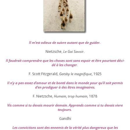
Il m’est odieux de suivre autant que de gui­der
.
Nietzsche,
Le Gai Savoir
.
Il fau­drait com­prendre que les choses sont sans espoir et être pour­tant déci­
dé à les chan­ger
.
F. Scott Fitzgerald,
Gatsby le magni­fique
,
1925
Il n’y a pas assez d’a­mour et de bon­té dans le monde pour qu’il soit per­mis
d’en pro­di­guer à des êtres imaginaires.
F. Nietzsche,
Humain, trop humain,
1878
Vis comme si tu devais mou­rir demain. Apprends comme si tu devais vivre
toujours.
Gandhi
Les convic­tions sont des enne­mis de la véri­té plus dan­ge­reux que les