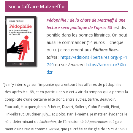
Sur « l’affaire Matzneff »
Pédophilie : de la chute de Matzneff à une
lec­ture sexo-poli­tique de l’après-
68
est dis­
po­nible dans les bonnes librai­ries. On peut
aus­si le com­man­der (
14
euros – chèque
ou
) direc­te­ment aux
Éditions liber­
CB
taires
:
https://​edi​tions​-liber​taires​.org/​?​p​=​
1
740
ou sur
Amazon
:
https://​amzn​.to/​
3
​X​I​o​
dzr
“
Je m’y inter­roge sur l’impunité qui a entou­ré les affaires de pédo­phi­lie
dès après Mai-
68
, et en par­ti­cu­lier sur cet « air du temps » qui a per­mis la
com­pli­ci­té d’une cer­taine élite dont, entre autres, Sartre, Beauvoir,
Foucault, Hocquenghem, Schérer, Duvert, Sollers, Cohn-Bendit, Pivot,
Finkielkraut, Bruckner, July… et Dolto. Par là-même, je mets en évi­dence le
rôle déter­mi­nant de
Libération
, de l’émission télé
Apostrophes
et éga­le­
ment d’une revue comme
Sexpol
, que j’ai créée et diri­gée de
1975
à
1980
.