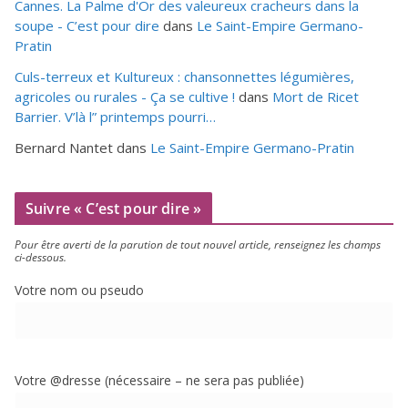
Cannes. La Palme d'Or des valeureux cracheurs dans la
soupe - C’est pour dire
dans
Le Saint-Empire Germano-
Pratin
Culs-terreux et Kultureux : chansonnettes légumières,
agricoles ou rurales - Ça se cultive !
dans
Mort de Ricet
Barrier. V’là l” printemps pourri…
Bernard Nantet
dans
Le Saint-Empire Germano-Pratin
Suivre « C’est pour dire »
Pour être aver­ti de la paru­tion de tout nou­vel article, ren­sei­gnez les champs
ci-dessous.
Votre nom ou pseudo
Votre @dresse (néces­saire – ne sera pas publiée)