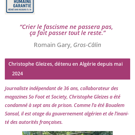
“
Crier le fas­cisme ne pas­se­ra pas,
ça fait pas­ser tout le reste.”
Romain Gary,
Gros-Câlin
Christophe Gleizes, détenu en Algérie depuis mai
2024
Journaliste indé­pen­dant de
36
ans, col­la­bo­ra­teur des
maga­zines So Foot et Society, Christophe Gleizes
a été
condam­né à sept ans de pri­son. Comme l’a été Boualem
Sansal, il est otage du gou­ver­ne­ment algé­rien et de l’i­na­ni­
té des auto­ri­tés françaises.