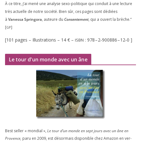
À ce titre, j’ai mené une ana­lyse sexo-poli­tique qui conduit à une lec­ture
très actuelle de notre socié­té. Bien sûr, ces pages sont dédiées
à
Vanessa Springora
, auteure du
Consentement
, qui a ouvert la brèche.”
[
]
GP
[
101
pages – Illustrations –
14
€ –
:
978
–
2
‑
900886
–
12
‑
0
]
ISBN
Le tour d’un monde avec un âne
Best sel­ler « mon­dial »,
Le tour d’un monde en sept jours avec un âne en
Provence,
paru en
2009
, est désor­mais dis­po­nible chez Amazon en ver­