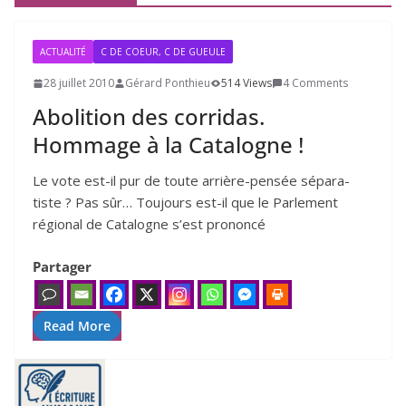
ACTUALITÉ
C DE COEUR, C DE GUEULE
28 juillet 2010
Gérard Ponthieu
514 Views
4 Comments
Abolition des corridas.
Hommage à la Catalogne !
Le vote est-il pur de toute arrière-pen­sée sépa­ra­
tiste ? Pas sûr… Toujours est-il que le Parlement
régio­nal de Catalogne s’est pro­non­cé
Partager
Read More