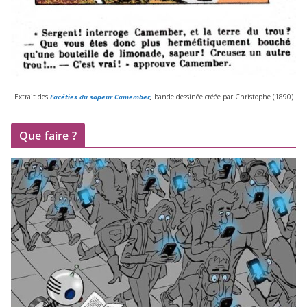
Extrait des
Facéties du sapeur Camember
,
bande des­si­née créée par Christophe (
1890
)
Que faire ?