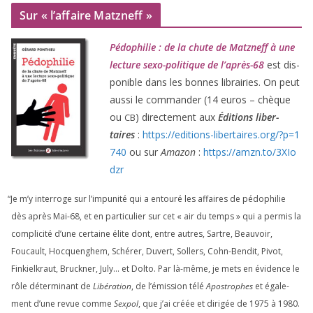
Sur « l’affaire Matzneff »
Pédophilie : de la chute de Matzneff à une
lec­ture sexo-poli­tique de l’après-
68
est dis­
po­nible dans les bonnes librai­ries. On peut
aus­si le com­man­der (
14
euros – chèque
ou
) direc­te­ment aux
Éditions liber­
CB
taires
:
https://​edi​tions​-liber​taires​.org/​?​p​=​
1
740
ou sur
Amazon
:
https://​amzn​.to/​
3
​X​I​o​
dzr
“
Je m’y inter­roge sur l’impunité qui a entou­ré les affaires de pédo­phi­lie
dès après Mai-
68
, et en par­ti­cu­lier sur cet « air du temps » qui a per­mis la
com­pli­ci­té d’une cer­taine élite dont, entre autres, Sartre, Beauvoir,
Foucault, Hocquenghem, Schérer, Duvert, Sollers, Cohn-Bendit, Pivot,
Finkielkraut, Bruckner, July… et Dolto. Par là-même, je mets en évi­dence le
rôle déter­mi­nant de
Libération
, de l’émission télé
Apostrophes
et éga­le­
ment d’une revue comme
Sexpol
, que j’ai créée et diri­gée de
1975
à
1980
.