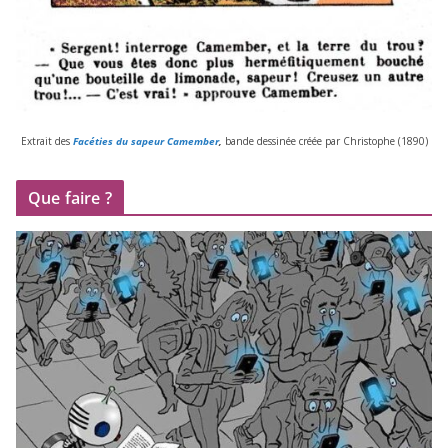
Extrait des
Facéties du sapeur Camember
,
bande des­si­née créée par Christophe (
1890
)
Que faire ?