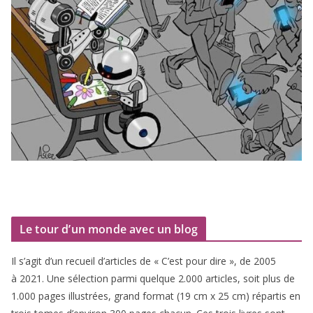
Le tour d’un monde avec un blog
Il s’agit d’un recueil d’ar­ticles de « C’est pour dire », de
2005
à
2021
. Une sélec­tion par­mi quelque
2
.
000
articles, soit plus de
1
.
000
pages illus­trées, grand for­mat (
19
cm x
25
cm) répar­tis en