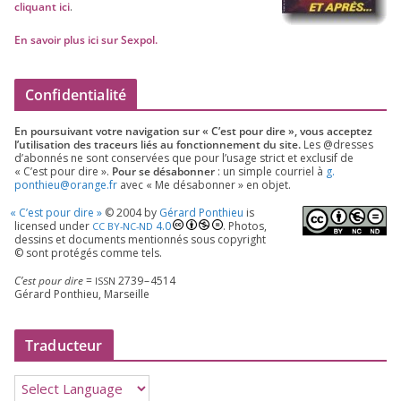
cli­quant ici
.
En savoir plus ici sur Sexpol
.
Confidentialité
En pour­sui­vant votre navi­ga­tion sur « C’est pour dire », vous accep­tez
l’utilisation des tra­ceurs liés au fonc­tion­ne­ment du site.
Les @dresses
d’a­bon­nés ne sont conser­vées que pour l’u­sage strict et exclu­sif de
« C’est pour dire ».
Pour se désa­bon­ner
: un simple cour­riel à
g.​
ponthieu@​orange.​fr
avec « Me désa­bon­ner » en objet.
«
C’est pour dire »
©
2004
by
Gérard Ponthieu
is
licen­sed under
4
.
0
. Photos,
CC
BY-NC-ND
des­sins et docu­ments men­tion­nés sous copy­right
© sont pro­té­gés comme tels.
C’est pour dire
=
2739
–
4514
ISSN
Gérard Ponthieu, Marseille
Traducteur