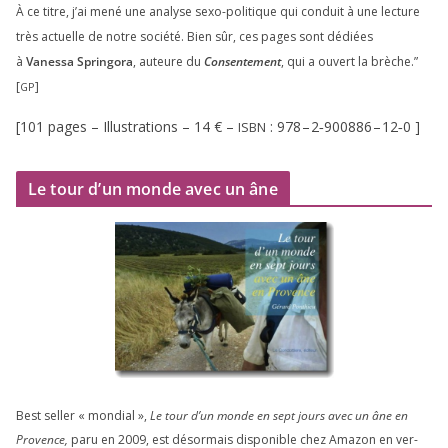
À ce titre, j’ai mené une ana­lyse sexo-poli­tique qui conduit à une lec­ture
très actuelle de notre socié­té. Bien sûr, ces pages sont dédiées
à
Vanessa Springora
, auteure du
Consentement
, qui a ouvert la brèche.”
[
]
GP
[
101
pages – Illustrations –
14
€ –
:
978
–
2
‑
900886
–
12
‑
0
]
ISBN
Le tour d’un monde avec un âne
Best sel­ler « mon­dial »,
Le tour d’un monde en sept jours avec un âne en
Provence,
paru en
2009
, est désor­mais dis­po­nible chez Amazon en ver­