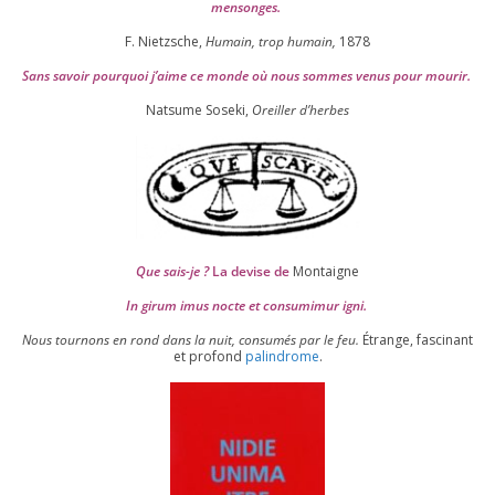
mensonges.
F. Nietzsche,
Humain, trop humain,
1878
Sans savoir pour­quoi j’aime ce monde où nous sommes venus pour mourir.
Natsume Soseki,
Oreiller d’herbes
Que sais-je ?
La devise de
Montaigne
In girum imus nocte et consu­mi­mur igni.
Nous tour­nons en rond dans la nuit, consu­més par le feu.
Étrange, fas­ci­nant
et pro­fond
palin­drome
.