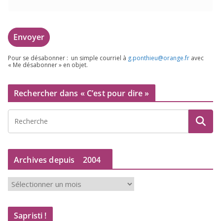
Pour se désa­bon­ner : un simple cour­riel à
g.​ponthieu@​orange.​fr
avec
« Me désa­bon­ner » en objet.
Rechercher dans « C’est pour dire »
Archives depuis
2004
A
r
c
Sapristi !
h