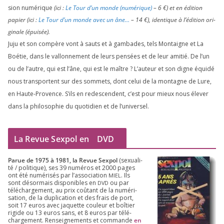
sion numé­rique
(ici :
Le Tour d’un monde (numé­rique)
–
6
€) et en édi­tion
papier (ici :
Le Tour d’un monde avec un âne…
–
14
€), iden­tique à l’é­di­tion ori­
gi­nale (épui­sée).
Juju et son com­père vont à sauts et à gam­bades, tels Montaigne et La
Boétie, dans le val­lon­ne­ment de leurs pen­sées et de leur ami­tié. De l’un
ou de l’autre, qui est l’âne, qui est le maître ? L’auteur et son digne équi­dé
nous trans­portent sur des som­mets, dont celui de la mon­tagne de Lure,
en Haute-Provence. S’ils en redes­cendent, c’est pour mieux nous éle­ver
dans la phi­lo­so­phie du quo­ti­dien et de l’universel.
La Revue Sexpol en
DVD
Parue de
1975
à
1981
, la Revue Sex­pol
(sexua­li­
té /​ poli­tique), ses
39
numé­ros et
2000
pages
ont été numé­ri­sés par l’as­so­cia­tion
. Ils
MIEL
sont désor­mais dis­po­nibles en
ou par
DVD
télé­char­ge­ment, au prix coû­tant de la numé­ri­
sa­tion, de la dupli­ca­tion et des frais de port,
soit
17
euros avec jaquette cou­leur et boî­tier
rigide ou
13
euros sans, et
8
euros par télé­
char­ge­ment. Ren­sei­gne­ments et com­mande
en