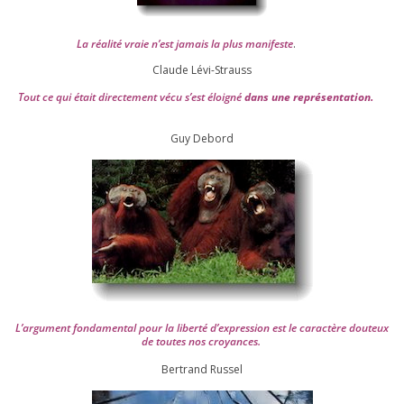
La réa­lité vraie n’est jamais la plus mani­feste
.
Claude Lévi-Strauss
Tout ce qui était direc­te­ment vécu s’est éloi­gné
dans une repré­sen­ta­tion.
Guy Debord
L’argument fon­da­men­tal pour la liber­té d’expression est le carac­tère dou­teux
de toutes nos croyances.
Ber­trand Russel