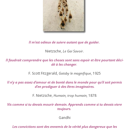
Il m’est odieux de suivre autant que de gui­der
.
Nietzsche,
Le Gai Savoir
.
Il fau­drait com­prendre que les choses sont sans espoir et être pour­tant déci­
dé à les chan­ger
.
F. Scott Fitzgerald,
Gatsby le magni­fique
,
1925
Il n’y a pas assez d’a­mour et de bon­té dans le monde pour qu’il soit per­mis
d’en pro­di­guer à des êtres imaginaires.
F. Nietzsche,
Humain, trop humain,
1878
Vis comme si tu devais mou­rir demain. Apprends comme si tu devais vivre
toujours.
Gandhi
Les convic­tions sont des enne­mis de la véri­té plus dan­ge­reux que les