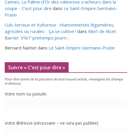
Cannes. La Palme d'Or des valeureux cracheurs dans la
soupe - C’est pour dire
dans
Le Saint-Empire Germano-
Pratin
Culs-terreux et Kultureux : chansonnettes légumières,
agricoles ou rurales - Ça se cultive !
dans
Mort de Ricet
Barrier. V’là l” printemps pourri…
Bernard Nantet
dans
Le Saint-Empire Germano-Pratin
Suivre « C’est pour dire »
Pour être aver­ti de la paru­tion de tout nou­vel article, ren­sei­gnez les champs
ci-dessous.
Votre nom ou pseudo
Votre @dresse (néces­saire – ne sera pas publiée)