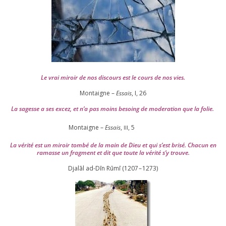
Le vrai miroir de nos dis­cours est le cours de nos vies.
Montaigne –
Essais
, I,
26
La sagesse a ses excez, et n’a pas moins besoing de mode­ra­tion que la folie.
Montaigne –
Essais
,
,
5
III
La véri­té est un miroir tom­bé de la main de Dieu et qui s’est bri­sé. Chacun en
ramasse un frag­ment et dit que toute la véri­té s’y trouve.
Djalāl ad-Dīn Rūmī (
1207
–
1273
)