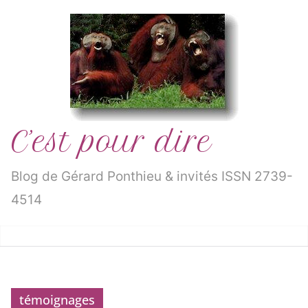
Passer
au
contenu
C’est pour dire
Blog de Gérard Ponthieu & invités ISSN 2739-
4514
témoignages