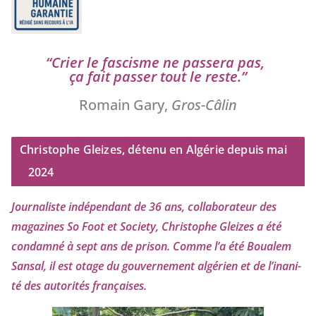
“
Crier le fas­cisme ne pas­se­ra pas,
ça fait pas­ser tout le reste.”
Romain Gary,
Gros-Câlin
Christophe Gleizes, détenu en Algérie depuis mai
2024
Journaliste indé­pen­dant de
36
ans, col­la­bo­ra­teur des
maga­zines So Foot et Society, Christophe Gleizes
a été
condam­né à sept ans de pri­son. Comme l’a été Boualem
Sansal, il est otage du gou­ver­ne­ment algé­rien et de l’i­na­ni­
té des auto­ri­tés françaises.