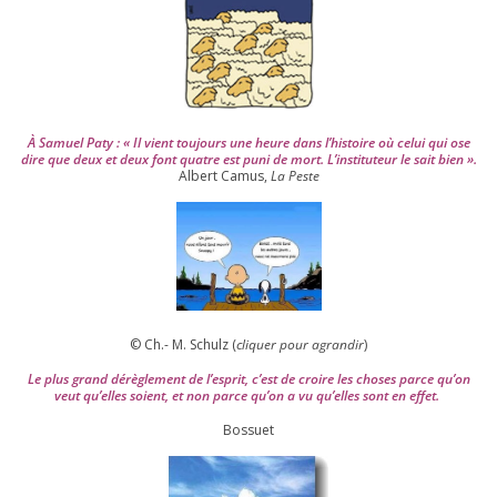
4
À Samuel Paty : « Il vient tou­jours une heure dans l’his­toire où celui qui ose
dire que deux et deux font quatre est puni de mort. L’instituteur le sait bien ».
Albert Camus,
La Peste
© Ch.- M. Schulz (
cli­quer pour agran­dir
)
Le plus grand dérè­gle­ment de l’es­prit, c’est de croire les choses parce qu’on
veut qu’elles soient, et non parce qu’on a vu qu’elles sont en effet.
Bossuet