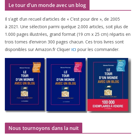
Le tour d’un monde avec un blog
Il s’agit d’un recueil d’ar­ticles de « C’est pour dire », de
2005
à
2021
. Une sélec­tion par­mi quelque
2
.
000
articles, soit plus de
1
.
000
pages illus­trées, grand for­mat (
19
cm x
25
cm) répar­tis en
trois tomes d’environ
300
pages cha­cun. Ces trois livres sont
dis­po­nibles sur Amazon​.fr Cliquer
pour les commander.
ICI
Nous tournoyons dans la nuit