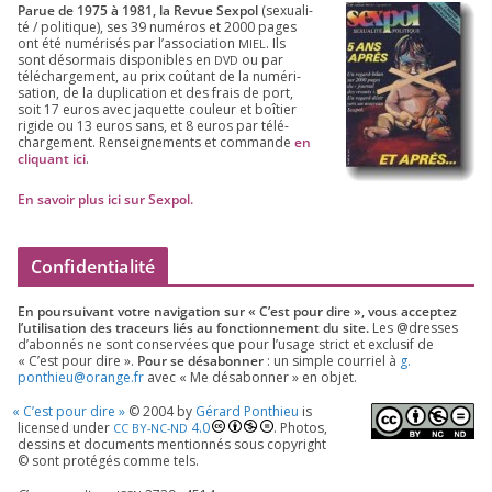
Parue de
1975
à
1981
, la Revue Sex­pol
(sexua­li­
té /​ poli­tique), ses
39
numé­ros et
2000
pages
ont été numé­ri­sés par l’as­so­cia­tion
. Ils
MIEL
sont désor­mais dis­po­nibles en
ou par
DVD
télé­char­ge­ment, au prix coû­tant de la numé­ri­
sa­tion, de la dupli­ca­tion et des frais de port,
soit
17
euros avec jaquette cou­leur et boî­tier
rigide ou
13
euros sans, et
8
euros par télé­
char­ge­ment. Ren­sei­gne­ments et com­mande
en
cli­quant ici
.
En savoir plus ici sur Sexpol
.
Confidentialité
En pour­sui­vant votre navi­ga­tion sur « C’est pour dire », vous accep­tez
l’utilisation des tra­ceurs liés au fonc­tion­ne­ment du site.
Les @dresses
d’a­bon­nés ne sont conser­vées que pour l’u­sage strict et exclu­sif de
« C’est pour dire ».
Pour se désa­bon­ner
: un simple cour­riel à
g.​
ponthieu@​orange.​fr
avec « Me désa­bon­ner » en objet.
«
C’est pour dire »
©
2004
by
Gérard Ponthieu
is
licen­sed under
4
.
0
. Photos,
CC
BY-NC-ND
des­sins et docu­ments men­tion­nés sous copy­right
© sont pro­té­gés comme tels.