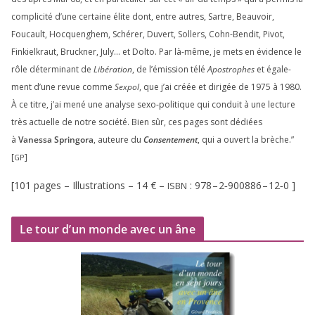
com­pli­ci­té d’une cer­taine élite dont, entre autres, Sartre, Beauvoir,
Foucault, Hocquenghem, Schérer, Duvert, Sollers, Cohn-Bendit, Pivot,
Finkielkraut, Bruckner, July… et Dolto. Par là-même, je mets en évi­dence le
rôle déter­mi­nant de
Libération
, de l’émission télé
Apostrophes
et éga­le­
ment d’une revue comme
Sexpol
, que j’ai créée et diri­gée de
1975
à
1980
.
À ce titre, j’ai mené une ana­lyse sexo-poli­tique qui conduit à une lec­ture
très actuelle de notre socié­té. Bien sûr, ces pages sont dédiées
à
Vanessa Springora
, auteure du
Consentement
, qui a ouvert la brèche.”
[
]
GP
[
101
pages – Illustrations –
14
€ –
:
978
–
2
‑
900886
–
12
‑
0
]
ISBN
Le tour d’un monde avec un âne