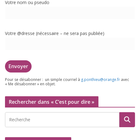
Votre nom ou pseudo
Votre @dresse (néces­saire – ne sera pas publiée)
Pour se désa­bon­ner : un simple cour­riel à
g.​ponthieu@​orange.​fr
avec
« Me désa­bon­ner » en objet.
Rechercher dans « C’est pour dire »