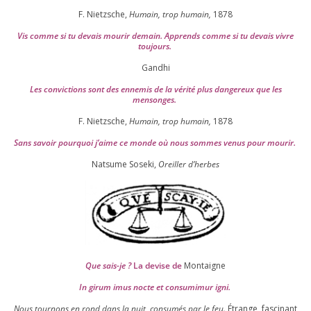
F. Nietzsche,
Humain, trop humain,
1878
Vis comme si tu devais mou­rir demain. Apprends comme si tu devais vivre
toujours.
Gandhi
Les convic­tions sont des enne­mis de la véri­té plus dan­ge­reux que les
mensonges.
F. Nietzsche,
Humain, trop humain,
1878
Sans savoir pour­quoi j’aime ce monde où nous sommes venus pour mourir.
Natsume Soseki,
Oreiller d’herbes
Que sais-je ?
La devise de
Montaigne
In girum imus nocte et consu­mi­mur igni.
Nous tour­nons en rond dans la nuit, consu­més par le feu.
Étrange, fas­ci­nant