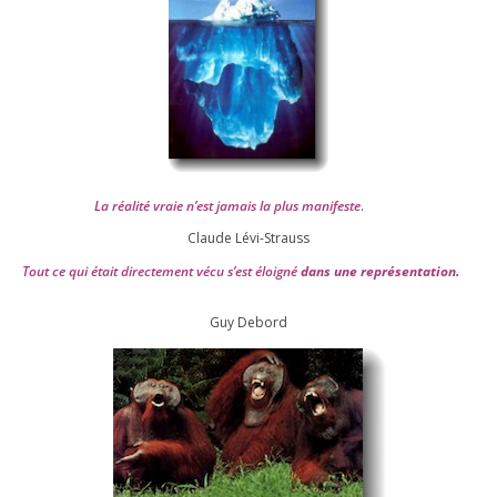
La réa­lité vraie n’est jamais la plus mani­feste
.
Claude Lévi-Strauss
Tout ce qui était direc­te­ment vécu s’est éloi­gné
dans une repré­sen­ta­tion.
Guy Debord