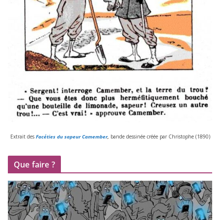
Extrait des
Facéties du sapeur Camember
,
bande des­si­née créée par Christophe (
1890
)
Que faire ?