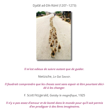
Djalāl ad-Dīn Rūmī (
1207
–
1273
)
Il m’est odieux de suivre autant que de gui­der
.
Nietzsche,
Le Gai Savoir
.
Il fau­drait com­prendre que les choses sont sans espoir et être pour­tant déci­
dé à les chan­ger
.
F. Scott Fitzgerald,
Gatsby le magni­fique
,
1925
Il n’y a pas assez d’a­mour et de bon­té dans le monde pour qu’il soit per­mis
d’en pro­di­guer à des êtres imaginaires.