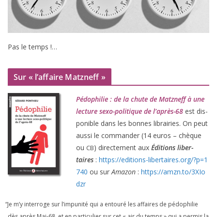
Pas le temps !…
Sur « l’affaire Matzneff »
Pédophilie : de la chute de Matzneff à une
lec­ture sexo-poli­tique de l’après-
68
est dis­
po­nible dans les bonnes librai­ries. On peut
aus­si le com­man­der (
14
euros – chèque
ou
) direc­te­ment aux
Éditions liber­
CB
taires
:
https://​edi​tions​-liber​taires​.org/​?​p​=​
1
740
ou sur
Amazon
:
https://​amzn​.to/​
3
​X​I​o​
dzr
“
Je m’y inter­roge sur l’impunité qui a entou­ré les affaires de pédo­phi­lie
dès après Mai-
68
, et en par­ti­cu­lier sur cet « air du temps » qui a per­mis la