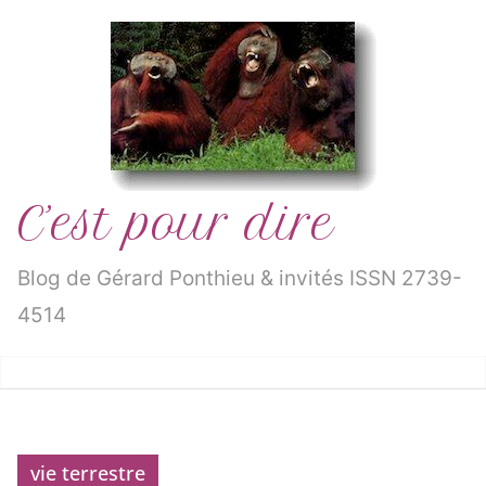
Passer
au
contenu
C’est pour dire
Blog de Gérard Ponthieu & invités ISSN 2739-
4514
vie terrestre