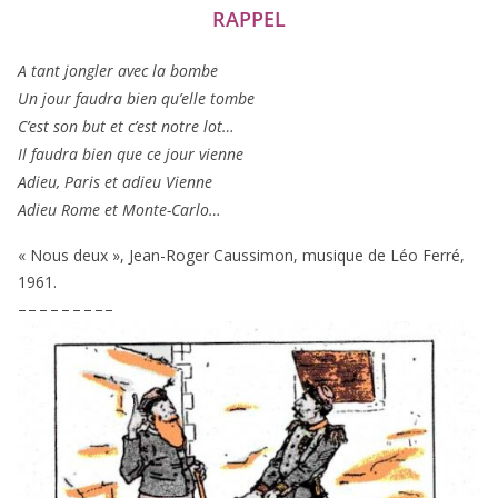
RAPPEL
A tant jon­gler avec la bombe
Un jour fau­dra bien qu’elle tombe
C’est son but et c’est notre lot…
Il fau­dra bien que ce jour vienne
Adieu, Paris et adieu Vienne
Adieu Rome et Monte-Carlo…
« Nous deux », Jean-Roger Caussimon, musique de Léo Ferré,
1961
.
– – – – – – – – –