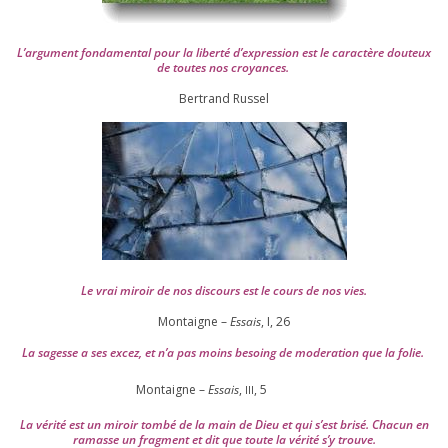
L’argument fon­da­men­tal pour la liber­té d’expression est le carac­tère dou­teux
de toutes nos croyances.
Ber­trand Russel
Le vrai miroir de nos dis­cours est le cours de nos vies.
Montaigne –
Essais
, I,
26
La sagesse a ses excez, et n’a pas moins besoing de mode­ra­tion que la folie.
Montaigne –
Essais
,
,
5
III
La véri­té est un miroir tom­bé de la main de Dieu et qui s’est bri­sé. Chacun en
ramasse un frag­ment et dit que toute la véri­té s’y trouve.