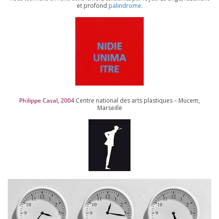
et pro­fond
palin­drome
.
Philippe Casal,
2004
Centre natio­nal des arts plas­tiques – Mucem,
Marseille