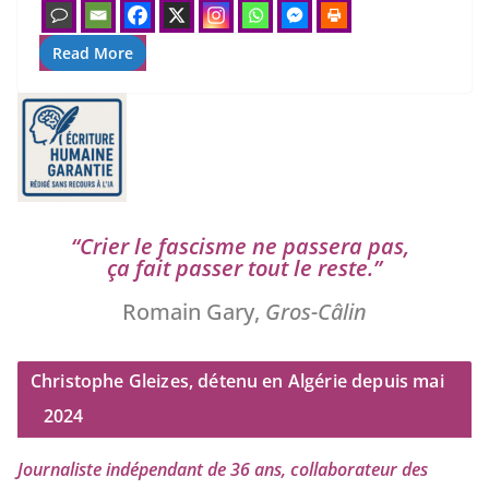
Read More
“
Crier le fas­cisme ne pas­se­ra pas,
ça fait pas­ser tout le reste.”
Romain Gary,
Gros-Câlin
Christophe Gleizes, détenu en Algérie depuis mai
2024
Journaliste indé­pen­dant de
36
ans, col­la­bo­ra­teur des