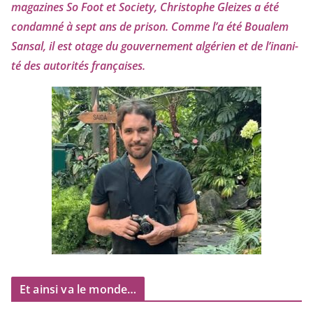
maga­zines So Foot et Society, Christophe Gleizes
a été
condam­né à sept ans de pri­son. Comme l’a été Boualem
Sansal, il est otage du gou­ver­ne­ment algé­rien et de l’i­na­ni­
té des auto­ri­tés françaises.
Et ainsi va le monde…