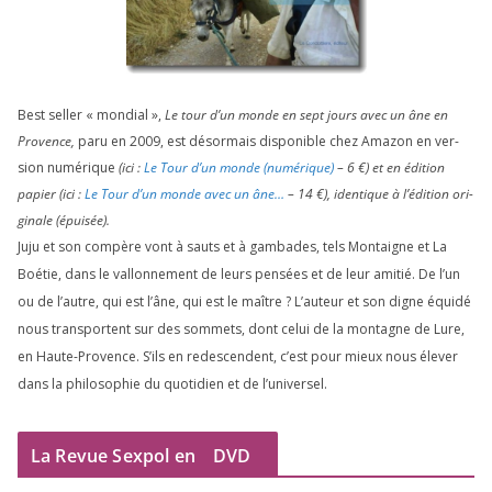
Best sel­ler « mon­dial »,
Le tour d’un monde en sept jours avec un âne en
Provence,
paru en
2009
, est désor­mais dis­po­nible chez Amazon en ver­
sion numé­rique
(ici :
Le Tour d’un monde (numé­rique)
–
6
€) et en édi­tion
papier (ici :
Le Tour d’un monde avec un âne…
–
14
€), iden­tique à l’é­di­tion ori­
gi­nale (épui­sée).
Juju et son com­père vont à sauts et à gam­bades, tels Montaigne et La
Boétie, dans le val­lon­ne­ment de leurs pen­sées et de leur ami­tié. De l’un
ou de l’autre, qui est l’âne, qui est le maître ? L’auteur et son digne équi­dé
nous trans­portent sur des som­mets, dont celui de la mon­tagne de Lure,
en Haute-Provence. S’ils en redes­cendent, c’est pour mieux nous éle­ver
dans la phi­lo­so­phie du quo­ti­dien et de l’universel.
La Revue Sexpol en
DVD