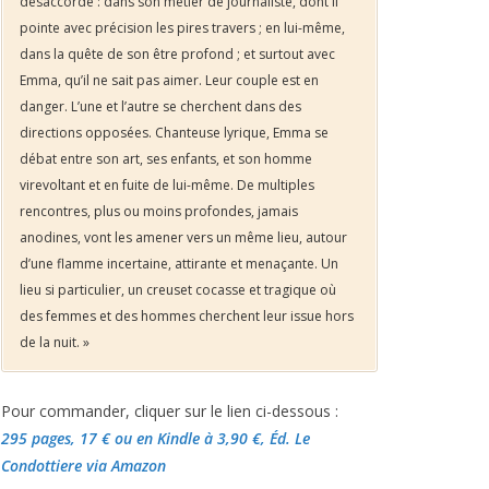
désaccordé : dans son métier de journaliste, dont il
pointe avec précision les pires travers ; en lui-même,
dans la quête de son être profond ; et surtout avec
Emma, qu’il ne sait pas aimer. Leur couple est en
danger. L’une et l’autre se cherchent dans des
directions opposées. Chanteuse lyrique, Emma se
débat entre son art, ses enfants, et son homme
virevoltant et en fuite de lui-même. De multiples
rencontres, plus ou moins profondes, jamais
anodines, vont les amener vers un même lieu, autour
d’une flamme incertaine, attirante et menaçante. Un
lieu si particulier, un creuset cocasse et tragique où
des femmes et des hommes cherchent leur issue hors
de la nuit. »
Pour commander, cliquer sur le lien ci-dessous :
295 pages, 17 €
ou en Kindle à 3,90 €
, Éd. Le
Condottiere via Amazon