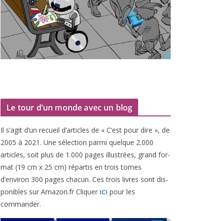
Le tour d’un monde avec un blog
Il s’agit d’un recueil d’ar­ticles de « C’est pour dire », de
2005
à
2021
. Une sélec­tion par­mi quelque
2
.
000
articles, soit plus de
1
.
000
pages illus­trées, grand for­
mat (
19
cm x
25
cm) répar­tis en trois tomes
d’environ
300
pages cha­cun. Ces trois livres sont dis­
po­nibles sur Amazon​.fr Cliquer
pour les
ICI
commander.