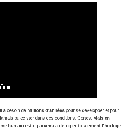
ui a besoin de
millions d’années
pour se développer et pour
jamais pu exister dans ces conditions. Certes.
Mais en
e humain est-il parvenu à dérégler totalement l'horloge