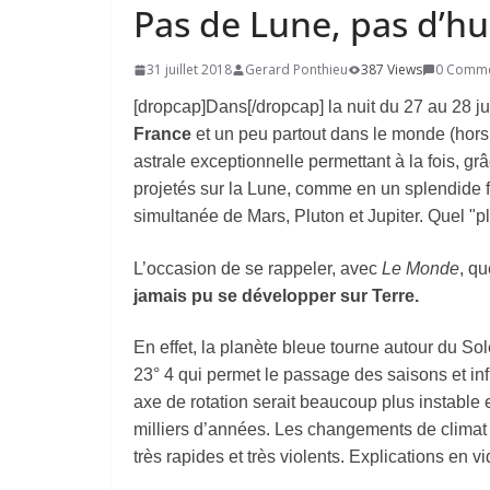
Pas de Lune, pas d’hu
31 juillet 2018
Gerard Ponthieu
387 Views
0 Comm
[dropcap]Dans[/dropcap] la nuit du 27 au 28 jui
France
et un peu partout dans le monde (hors 
astrale exceptionnelle permettant à la fois, gr
projetés sur la Lune, comme en un splendide 
simultanée de Mars, Pluton et Jupiter. Quel "p
L’occasion de se rappeler, avec
Le Monde
, q
jamais pu se développer sur Terre.
En effet, la planète bleue tourne autour du Sol
23° 4 qui permet le passage des saisons et inf
axe de rotation serait beaucoup plus instable
milliers d’années. Les changements de climat
très rapides et très violents. Explications en 