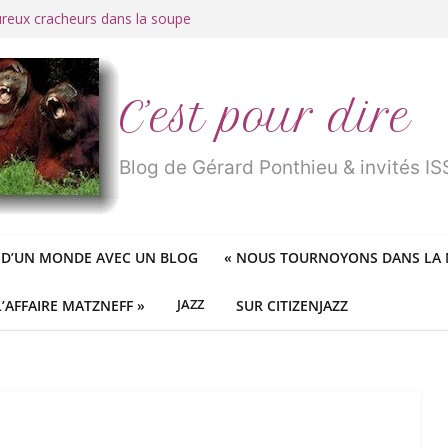
ureux cracheurs dans la soupe
 d’une longue et belle vie
traité de « blanc de merde » !
r des mondes » ou «
1984
» ?
 des féministes idéologiques
C’est pour dire
Blog de Gérard Ponthieu & invités 
 D’UN MONDE AVEC UN BLOG
«
NOUS TOURNOYONS DANS LA N
L’AFFAIRE MATZNEFF »
JAZZ
SUR CITIZENJAZZ