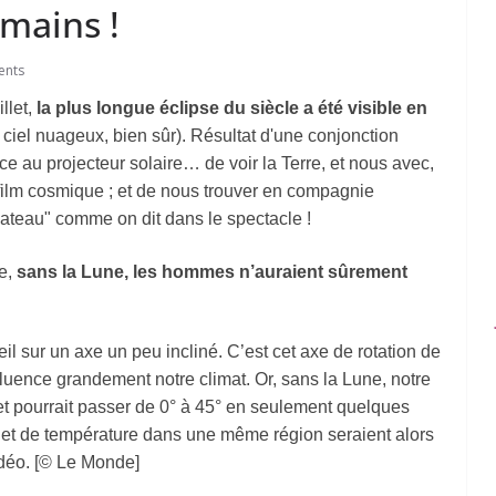
mains !
ents
llet,
la plus longue éclipse du siècle a été visible en
ciel nuageux, bien sûr). Résultat d'une conjonction
âce au projecteur solaire… de voir la Terre, et nous avec,
film cosmique ; et de nous trouver en compagnie
lateau" comme on dit dans le spectacle !
ue,
sans la Lune, les hommes n’auraient sûrement
eil sur un axe un peu incliné. C’est cet axe de rotation de
luence grandement notre climat. Or, sans la Lune, notre
 et pourrait passer de 0° à 45° en seulement quelques
 et de température dans une même région seraient alors
vidéo. [© Le Monde]