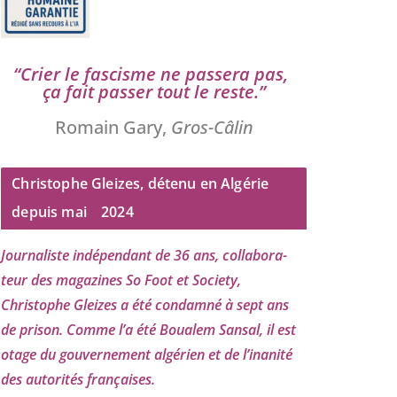
“
Crier le fas­cisme ne pas­se­ra pas,
ça fait pas­ser tout le reste.”
Romain Gary,
Gros-Câlin
Christophe Gleizes, détenu en Algérie
depuis mai
2024
Journaliste indé­pen­dant de
36
ans, col­la­bo­ra­
teur des maga­zines So Foot et Society,
Christophe Gleizes
a été condam­né à sept ans
de pri­son. Comme l’a été Boualem Sansal, il est
otage du gou­ver­ne­ment algé­rien et de l’i­na­ni­té
des auto­ri­tés françaises.