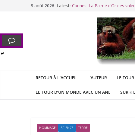
Passer
8 août 2026
Latest:
Cannes. La Palme d’Or des vale
au
Raoul Vaneigem, mort des suites
contenu
Racisme. Moi, Picard-Marseillais 
Aldous
George : « Le meilleu
&
«
Le patriarcat », bouc émissaire
RETOUR À L’ACCUEIL
L’AUTEUR
LE TOUR
LE TOUR D’UN MONDE AVEC UN ÂNE
SUR « 
HOMMAGE
SCIENCE
TERRE