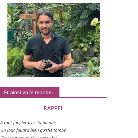
Et ainsi va le monde…
RAPPEL
A tant jon­gler avec la bombe
Un jour fau­dra bien qu’elle tombe
C’est son but et c’est notre lot…