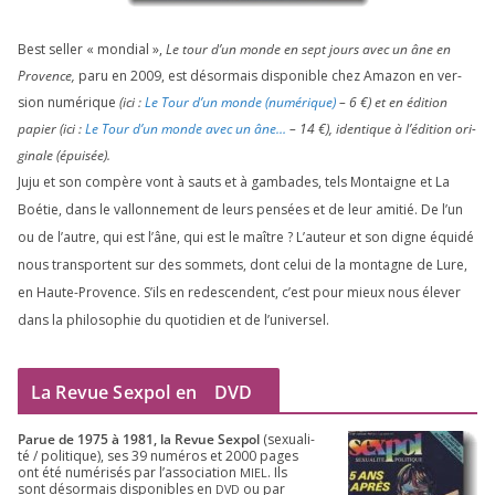
Best sel­ler « mon­dial »,
Le tour d’un monde en sept jours avec un âne en
Provence,
paru en
2009
, est désor­mais dis­po­nible chez Amazon en ver­
sion numé­rique
(ici :
Le Tour d’un monde (numé­rique)
–
6
€) et en édi­tion
papier (ici :
Le Tour d’un monde avec un âne…
–
14
€), iden­tique à l’é­di­tion ori­
gi­nale (épui­sée).
Juju et son com­père vont à sauts et à gam­bades, tels Montaigne et La
Boétie, dans le val­lon­ne­ment de leurs pen­sées et de leur ami­tié. De l’un
ou de l’autre, qui est l’âne, qui est le maître ? L’auteur et son digne équi­dé
nous trans­portent sur des som­mets, dont celui de la mon­tagne de Lure,
en Haute-Provence. S’ils en redes­cendent, c’est pour mieux nous éle­ver
dans la phi­lo­so­phie du quo­ti­dien et de l’universel.
La Revue Sexpol en
DVD
Parue de
1975
à
1981
, la Revue Sex­pol
(sexua­li­
té /​ poli­tique), ses
39
numé­ros et
2000
pages
ont été numé­ri­sés par l’as­so­cia­tion
. Ils
MIEL
sont désor­mais dis­po­nibles en
ou par
DVD