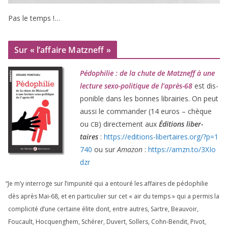
Pas le temps !…
Sur « l’affaire Matzneff »
Pédophilie : de la chute de Matzneff à une
lec­ture sexo-poli­tique de l’après-
68
est dis­
po­nible dans les bonnes librai­ries. On peut
aus­si le com­man­der (
14
euros – chèque
ou
) direc­te­ment aux
Éditions liber­
CB
taires
:
https://​edi​tions​-liber​taires​.org/​?​p​=​
1
740
ou sur
Amazon
:
https://​amzn​.to/​
3
​X​I​o​
dzr
“
Je m’y inter­roge sur l’impunité qui a entou­ré les affaires de pédo­phi­lie
dès après Mai-
68
, et en par­ti­cu­lier sur cet « air du temps » qui a per­mis la
com­pli­ci­té d’une cer­taine élite dont, entre autres, Sartre, Beauvoir,
Foucault, Hocquenghem, Schérer, Duvert, Sollers, Cohn-Bendit, Pivot,