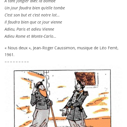
A tant jon­gler avec la bombe
Un jour fau­dra bien qu’elle tombe
C’est son but et c’est notre lot…
Il fau­dra bien que ce jour vienne
Adieu, Paris et adieu Vienne
Adieu Rome et Monte-Carlo…
« Nous deux », Jean-Roger Caussimon, musique de Léo Ferré,
1961
.
– – – – – – – – –