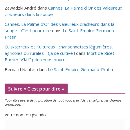
Zawadzki André
dans
Cannes. La Palme d’Or des valeureux
cracheurs dans la soupe
Cannes. La Palme d'Or des valeureux cracheurs dans la
soupe - C’est pour dire
dans
Le Saint-Empire Germano-
Pratin
Culs-terreux et Kultureux : chansonnettes légumières,
agricoles ou rurales - Ça se cultive !
dans
Mort de Ricet
Barrier. V’là l” printemps pourri…
Bernard Nantet
dans
Le Saint-Empire Germano-Pratin
Suivre « C’est pour dire »
Pour être aver­ti de la paru­tion de tout nou­vel article, ren­sei­gnez les champs
ci-dessous.
Votre nom ou pseudo