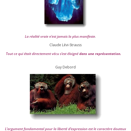
La réa­lité vraie n’est jamais la plus mani­feste
.
Claude Lévi-Strauss
Tout ce qui était direc­te­ment vécu s’est éloi­gné
dans une repré­sen­ta­tion.
Guy Debord
L’argument fon­da­men­tal pour la liber­té d’expression est le carac­tère dou­teux