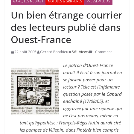
GAFFE, LES MÉDIAS !
NOTULES & GRIFFURES
PRESSE-MÉDIAS
Un bien étrange courrier
des lecteurs publié dans
Ouest-France
22 août 2005
Gérard Ponthieu
561 Views
1 Comment
Le patron d’Ouest-France
aurait-il écrit à son journal en
se faisant passer pour un
lecteur ? Telle est l’infâmante
question posée par
le Canard
enchaîné
[17/08/05], et
aggravée par une réponse qui
ne l’est pas moins, même en
tant qu’hypothèse : François-Régis Hutin aurait ciré
les pompes de Villepin, dans l’intérêt bien compris