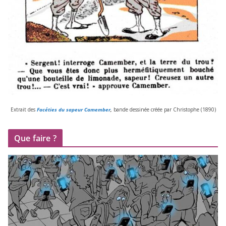
Extrait des
Facéties du sapeur Camember
,
bande des­si­née créée par Christophe (
1890
)
Que faire ?