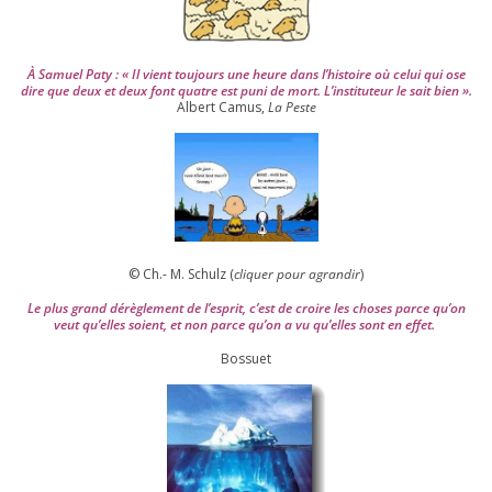
À Samuel Paty : « Il vient tou­jours une heure dans l’his­toire où celui qui ose
dire que deux et deux font quatre est puni de mort. L’instituteur le sait bien ».
Albert Camus,
La Peste
© Ch.- M. Schulz (
cli­quer pour agran­dir
)
Le plus grand dérè­gle­ment de l’es­prit, c’est de croire les choses parce qu’on
veut qu’elles soient, et non parce qu’on a vu qu’elles sont en effet.
Bossuet