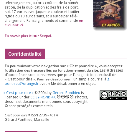
télé­char­ge­ment, au prix coû­tant de la numé­ri­
sa­tion, de la dupli­ca­tion et des frais de port,
soit
17
euros avec jaquette cou­leur et boî­tier
rigide ou
13
euros sans, et
8
euros par télé­
char­ge­ment. Ren­sei­gne­ments et com­mande
en
cli­quant ici
.
En savoir plus ici sur Sexpol
.
Confidentialité
En pour­sui­vant votre navi­ga­tion sur « C’est pour dire », vous accep­tez
l’utilisation des tra­ceurs liés au fonc­tion­ne­ment du site.
Les @dresses
d’a­bon­nés ne sont conser­vées que pour l’u­sage strict et exclu­sif de
« C’est pour dire ».
Pour se désa­bon­ner
: un simple cour­riel à
g.​
ponthieu@​orange.​fr
avec « Me désa­bon­ner » en objet.
«
C’est pour dire »
©
2004
by
Gérard Ponthieu
is
licen­sed under
4
.
0
. Photos,
CC
BY-NC-ND
des­sins et docu­ments men­tion­nés sous copy­right
© sont pro­té­gés comme tels.
C’est pour dire
=
2739
–
4514
ISSN
Gérard Ponthieu, Marseille