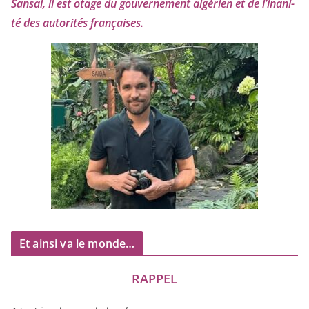
Sansal, il est otage du gou­ver­ne­ment algé­rien et de l’i­na­ni­
té des auto­ri­tés françaises.
Et ainsi va le monde…
RAPPEL