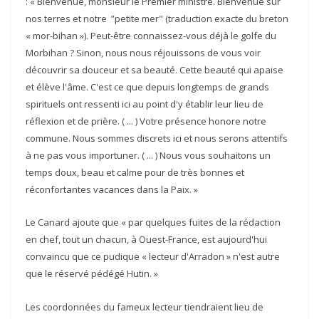
: « Bienvenue, monsieur le Premier ministre. Bienvenue sur
nos terres et notre ”petite mer" (traduction exacte du breton
« mor-bihan »). Peut-être connaissez-vous déjà le golfe du
Morbihan ? Sinon, nous nous réjouissons de vous voir
découvrir sa douceur et sa beauté. Cette beauté qui apaise
et élève l'âme. C'est ce que depuis longtemps de grands
spirituels ont ressenti ici au point d'y établir leur lieu de
réflexion et de prière. ( ... ) Votre présence honore notre
commune. Nous sommes discrets ici et nous serons attentifs
à ne pas vous importuner. ( ... ) Nous vous souhaitons un
temps doux, beau et calme pour de très bonnes et
réconfortantes vacances dans la Paix. »
Le Canard ajoute que « par quelques fuites de la rédaction
en chef, tout un chacun, à Ouest-France, est aujourd'hui
convaincu que ce pudique « lecteur d'Arradon » n'est autre
que le réservé pédégé Hutin. »
Les coordonnées du fameux lecteur tiendraient lieu de