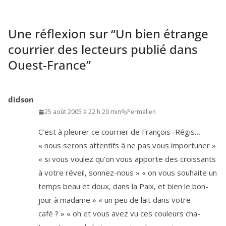
Une réflexion sur “
Un bien étrange
courrier des lecteurs publié dans
Ouest-France
”
didson
25 août 2005 à 22 h 20 min
Permalien
C’est à pleu­rer ce cour­rier de François ‑Régis…
« nous serons atten­tifs à ne pas vous importuner »
« si vous vou­lez qu’on vous apporte des crois­sants
à votre réveil, son­nez-nous » « on vous sou­haite un
temps beau et doux, dans la Paix, et bien le bon­
jour à madame » « un peu de lait dans votre
café ? » « oh et vous avez vu ces cou­leurs cha­