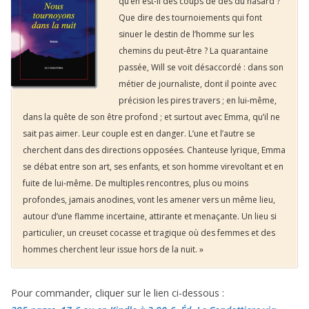
qu’en est-il des coups de dés du hasard ?
Que dire des tournoiements qui font
sinuer le destin de l’homme sur les
chemins du peut-être ? La quarantaine
passée, Will se voit désaccordé : dans son
métier de journaliste, dont il pointe avec
précision les pires travers ; en lui-même,
dans la quête de son être profond ; et surtout avec Emma, qu’il ne
sait pas aimer. Leur couple est en danger. L’une et l’autre se
cherchent dans des directions opposées. Chanteuse lyrique, Emma
se débat entre son art, ses enfants, et son homme virevoltant et en
fuite de lui-même. De multiples rencontres, plus ou moins
profondes, jamais anodines, vont les amener vers un même lieu,
autour d’une flamme incertaine, attirante et menaçante. Un lieu si
particulier, un creuset cocasse et tragique où des femmes et des
hommes cherchent leur issue hors de la nuit. »
Pour commander, cliquer sur le lien ci-dessous :