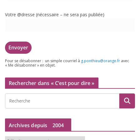
Votre @dresse (néces­saire – ne sera pas publiée)
Pour se désa­bon­ner : un simple cour­riel à
g.​ponthieu@​orange.​fr
avec
« Me désa­bon­ner » en objet.
Rechercher dans « C’est pour dire »
Archives depuis
2004
A