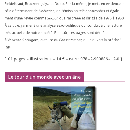
Finkielkraut, Bruckner, July… et Dolto. Par là-même, je mets en évi­dence le
rôle déter­mi­nant de
Libération
, de l’émission télé
Apostrophes
et éga­le­
ment d’une revue comme
Sexpol
, que j’ai créée et diri­gée de
1975
à
1980
.
À ce titre, j’ai mené une ana­lyse sexo-poli­tique qui conduit à une lec­ture
très actuelle de notre socié­té. Bien sûr, ces pages sont dédiées
à
Vanessa Springora
, auteure du
Consentement
, qui a ouvert la brèche.”
[
]
GP
[
101
pages – Illustrations –
14
€ –
:
978
–
2
‑
900886
–
12
‑
0
]
ISBN
Le tour d’un monde avec un âne