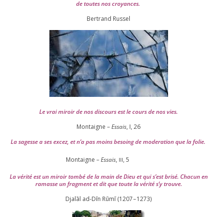
de toutes nos croyances.
Ber­trand Russel
Le vrai miroir de nos dis­cours est le cours de nos vies.
Montaigne –
Essais
, I,
26
La sagesse a ses excez, et n’a pas moins besoing de mode­ra­tion que la folie.
Montaigne –
Essais
,
,
5
III
La véri­té est un miroir tom­bé de la main de Dieu et qui s’est bri­sé. Chacun en
ramasse un frag­ment et dit que toute la véri­té s’y trouve.
Djalāl ad-Dīn Rūmī (
1207
–
1273
)