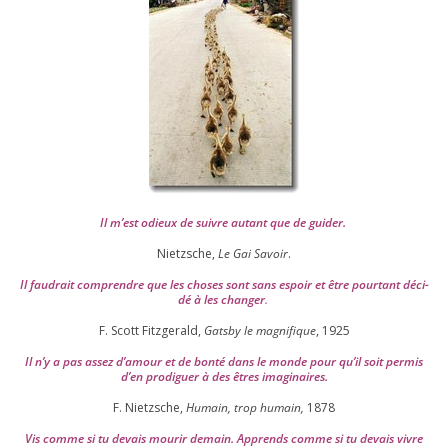
Il m’est odieux de suivre autant que de gui­der
.
Nietzsche,
Le Gai Savoir
.
Il fau­drait com­prendre que les choses sont sans espoir et être pour­tant déci­
dé à les chan­ger
.
F. Scott Fitzgerald,
Gatsby le magni­fique
,
1925
Il n’y a pas assez d’a­mour et de bon­té dans le monde pour qu’il soit per­mis
d’en pro­di­guer à des êtres imaginaires.
F. Nietzsche,
Humain, trop humain,
1878
Vis comme si tu devais mou­rir demain. Apprends comme si tu devais vivre