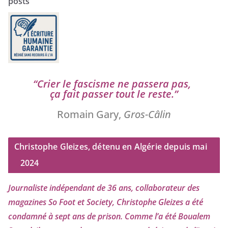
posts
“
Crier le fas­cisme ne pas­se­ra pas,
ça fait pas­ser tout le reste.”
Romain Gary,
Gros-Câlin
Christophe Gleizes, détenu en Algérie depuis mai
2024
Journaliste indé­pen­dant de
36
ans, col­la­bo­ra­teur des
maga­zines So Foot et Society, Christophe Gleizes
a été
condam­né à sept ans de pri­son. Comme l’a été Boualem