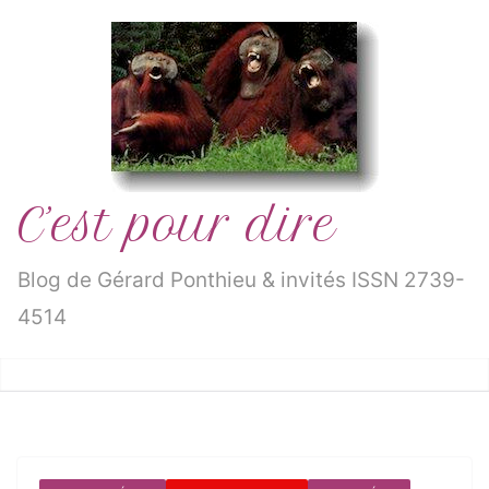
Passer
au
contenu
C’est pour dire
Blog de Gérard Ponthieu & invités ISSN 2739-
4514