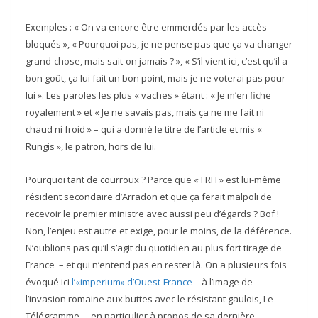
Exemples : « On va encore être emmerdés par les accès
bloqués », « Pourquoi pas, je ne pense pas que ça va changer
grand-chose, mais sait-on jamais ? », « S’il vient ici, c’est qu’il a
bon goût, ça lui fait un bon point, mais je ne voterai pas pour
lui ». Les paroles les plus « vaches » étant : « Je m’en fiche
royalement » et « Je ne savais pas, mais ça ne me fait ni
chaud ni froid » – qui a donné le titre de l’article et mis «
Rungis », le patron, hors de lui.
Pourquoi tant de courroux ? Parce que « FRH » est lui-même
résident secondaire d’Arradon et que ça ferait malpoli de
recevoir le premier ministre avec aussi peu d’égards ? Bof !
Non, l’enjeu est autre et exige, pour le moins, de la déférence.
N’oublions pas qu’il s’agit du quotidien au plus fort tirage de
France – et qui n’entend pas en rester là. On a plusieurs fois
évoqué ici
l’«imperium» d’Ouest-France
– à l’image de
l’invasion romaine aux buttes avec le résistant gaulois, Le
Télégramme –, en particulier à propos de sa dernière