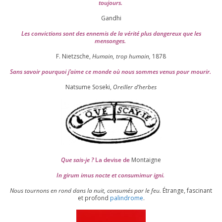
toujours.
Gandhi
Les convic­tions sont des enne­mis de la véri­té plus dan­ge­reux que les
mensonges.
F. Nietzsche,
Humain, trop humain,
1878
Sans savoir pour­quoi j’aime ce monde où nous sommes venus pour mourir.
Natsume Soseki,
Oreiller d’herbes
Que sais-je ?
La devise de
Montaigne
In girum imus nocte et consu­mi­mur igni.
Nous tour­nons en rond dans la nuit, consu­més par le feu.
Étrange, fas­ci­nant
et pro­fond
palin­drome
.