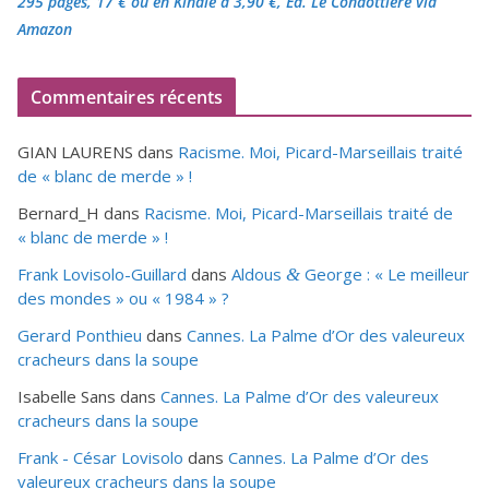
295 pages, 17 €
ou en Kindle à 3,90 €
, Éd. Le Condottiere via
Amazon
Commentaires récents
GIAN LAURENS
dans
Racisme. Moi, Picard-Marseillais traité
de « blanc de merde » !
Bernard_H
dans
Racisme. Moi, Picard-Marseillais traité de
« blanc de merde » !
Frank Lovisolo-Guillard
dans
Aldous
George : « Le meilleur
&
des mondes » ou «
1984
» ?
Gerard Ponthieu
dans
Cannes. La Palme d’Or des valeureux
cracheurs dans la soupe
Isabelle Sans
dans
Cannes. La Palme d’Or des valeureux
cracheurs dans la soupe
Frank - César Lovisolo
dans
Cannes. La Palme d’Or des
valeureux cracheurs dans la soupe