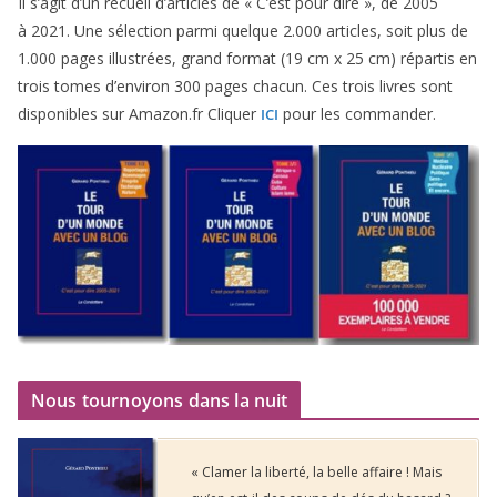
Il s’agit d’un recueil d’ar­ticles de « C’est pour dire », de
2005
à
2021
. Une sélec­tion par­mi quelque
2
.
000
articles, soit plus de
1
.
000
pages illus­trées, grand for­mat (
19
cm x
25
cm) répar­tis en
trois tomes d’environ
300
pages cha­cun. Ces trois livres sont
dis­po­nibles sur Amazon​.fr Cliquer
pour les commander.
ICI
Nous tournoyons dans la nuit
« Clamer la liberté, la belle affaire ! Mais