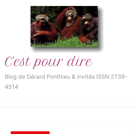
Passer
au
contenu
C’est pour dire
Blog de Gérard Ponthieu & invités ISSN 2739-
4514