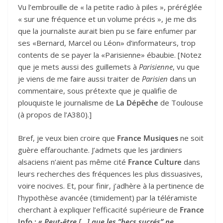
Vu l’embrouille de « la petite radio à piles », préréglée
« sur une fréquence et un volume précis », je me dis
que la journaliste aurait bien pu se faire enfumer par
ses «Bernard, Marcel ou Léon» d’informateurs, trop
contents de se payer la «Parisienne» ébaubie. [Notez
que je mets aussi des guillemets à
Parisienne
, vu que
je viens de me faire aussi traiter de
Parisien
dans un
commentaire, sous prétexte que je qualifie de
plouquiste le journalisme de
La Dépêche
de Toulouse
(à propos de l’A380).]
Bref, je veux bien croire que
France Musiques
ne soit
guère effarouchante. J’admets que les jardiniers
alsaciens n’aient pas même cité
France Culture
dans
leurs recherches des fréquences les plus dissuasives,
voire nocives. Et, pour finir, j’adhère à la pertinence de
l’hypothèse avancée (timidement) par la téléramiste
cherchant à expliquer l’efficacité supérieure de
France
Info :
« Peut-être […] que les ”becs sucrés” ne