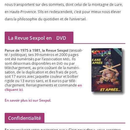
nous trans­portent sur des som­mets, dont celui de la mon­tagne de Lure,
en Haute-Provence. S’ils en redes­cendent, c’est pour mieux nous éle­ver
dans la phi­lo­so­phie du quo­ti­dien et de l’universel.
La Revue Sexpol en
DVD
Parue de
1975
à
1981
, la Revue Sex­pol
(sexua­li­
té /​ poli­tique), ses
39
numé­ros et
2000
pages
ont été numé­ri­sés par l’as­so­cia­tion
. Ils
MIEL
sont désor­mais dis­po­nibles en
ou par
DVD
télé­char­ge­ment, au prix coû­tant de la numé­ri­
sa­tion, de la dupli­ca­tion et des frais de port,
soit
17
euros avec jaquette cou­leur et boî­tier
rigide ou
13
euros sans, et
8
euros par télé­
char­ge­ment. Ren­sei­gne­ments et com­mande
en
cli­quant ici
.
En savoir plus ici sur Sexpol
.
Confidentialité
En pour­sui­vant votre navi­ga­tion sur « C’est pour dire », vous accep­tez