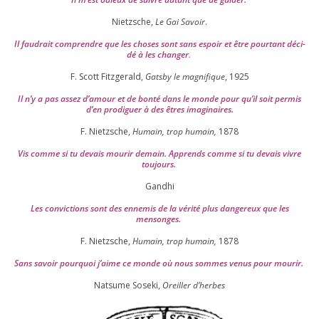
Nietzsche,
Le Gai Savoir
.
Il fau­drait com­prendre que les choses sont sans espoir et être pour­tant déci­
dé à les chan­ger
.
F. Scott Fitzgerald,
Gatsby le magni­fique
,
1925
Il n’y a pas assez d’a­mour et de bon­té dans le monde pour qu’il soit per­mis
d’en pro­di­guer à des êtres imaginaires.
F. Nietzsche,
Humain, trop humain,
1878
Vis comme si tu devais mou­rir demain. Apprends comme si tu devais vivre
toujours.
Gandhi
Les convic­tions sont des enne­mis de la véri­té plus dan­ge­reux que les
mensonges.
F. Nietzsche,
Humain, trop humain,
1878
Sans savoir pour­quoi j’aime ce monde où nous sommes venus pour mourir.
Natsume Soseki,
Oreiller d’herbes