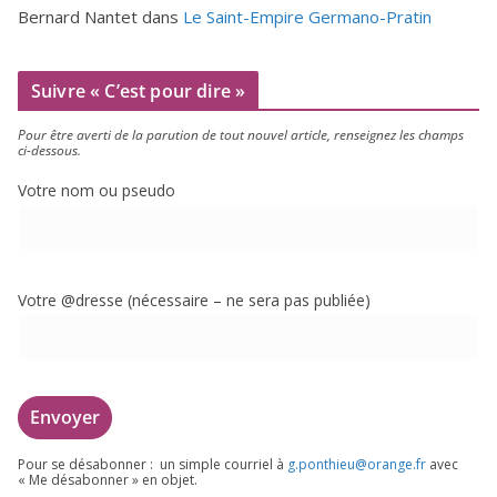
Bernard Nantet
dans
Le Saint-Empire Germano-Pratin
Suivre « C’est pour dire »
Pour être aver­ti de la paru­tion de tout nou­vel article, ren­sei­gnez les champs
ci-dessous.
Votre nom ou pseudo
Votre @dresse (néces­saire – ne sera pas publiée)
Pour se désa­bon­ner : un simple cour­riel à
g.​ponthieu@​orange.​fr
avec
« Me désa­bon­ner » en objet.