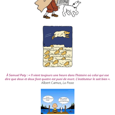
p
u
i
s
2
0
0
4
À Samuel Paty : « Il vient tou­jours une heure dans l’his­toire où celui qui ose
dire que deux et deux font quatre est puni de mort. L’instituteur le sait bien ».
Albert Camus,
La Peste