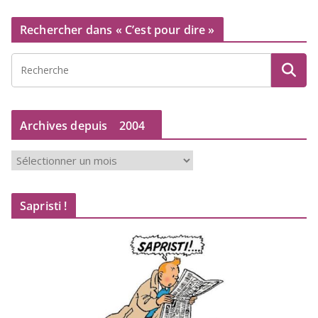
Rechercher dans « C’est pour dire »
Archives depuis
2004
A
r
c
Sapristi !
h
i
v
e
s
d
e