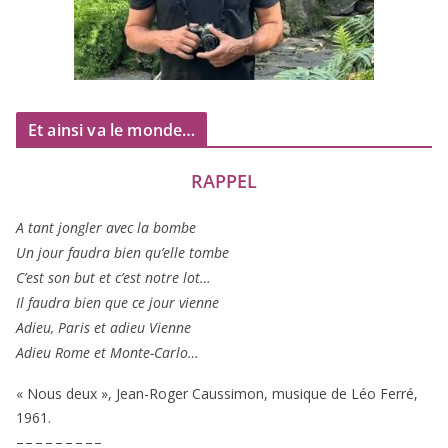
Et ainsi va le monde…
RAPPEL
A tant jon­gler avec la bombe
Un jour fau­dra bien qu’elle tombe
C’est son but et c’est notre lot…
Il fau­dra bien que ce jour vienne
Adieu, Paris et adieu Vienne
Adieu Rome et Monte-Carlo…
« Nous deux », Jean-Roger Caussimon, musique de Léo Ferré,
1961
.
– – – – – – – – –