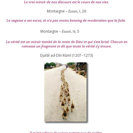
Le vrai miroir de nos dis­cours est le cours de nos vies.
Montaigne –
Essais
, I,
26
La sagesse a ses excez, et n’a pas moins besoing de mode­ra­tion que la folie.
Montaigne –
Essais
,
,
5
III
La véri­té est un miroir tom­bé de la main de Dieu et qui s’est bri­sé. Chacun en
ramasse un frag­ment et dit que toute la véri­té s’y trouve.
Djalāl ad-Dīn Rūmī (
1207
–
1273
)
Il m’est odieux de suivre autant que de gui­der
.