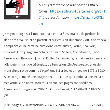
ou
) direc­te­ment aux
Éditions liber­
CB
taires
:
https://​edi​tions​-liber​taires​.org/​?​p​=​
1
740
ou sur
Amazon
:
https://​amzn​.to/​
3
​X​I​o​
dzr
“
Je m’y inter­roge sur l’impunité qui a entou­ré les affaires de pédo­phi­lie
dès après Mai-
68
, et en par­ti­cu­lier sur cet « air du temps » qui a per­mis la
com­pli­ci­té d’une cer­taine élite dont, entre autres, Sartre, Beauvoir,
Foucault, Hocquenghem, Schérer, Duvert, Sollers, Cohn-Bendit, Pivot,
Finkielkraut, Bruckner, July… et Dolto. Par là-même, je mets en évi­dence le
rôle déter­mi­nant de
Libération
, de l’émission télé
Apostrophes
et éga­le­
ment d’une revue comme
Sexpol
, que j’ai créée et diri­gée de
1975
à
1980
.
À ce titre, j’ai mené une ana­lyse sexo-poli­tique qui conduit à une lec­ture
très actuelle de notre socié­té. Bien sûr, ces pages sont dédiées
à
Vanessa Springora
, auteure du
Consentement
, qui a ouvert la brèche.”
[
]
GP
[
101
pages – Illustrations –
14
€ –
:
978
–
2
‑
900886
–
12
‑
0
]
ISBN