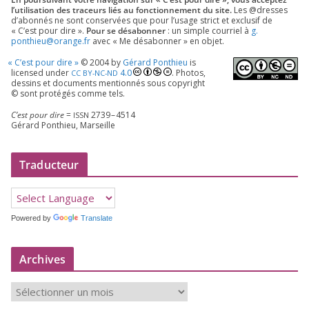
l’utilisation des tra­ceurs liés au fonc­tion­ne­ment du site.
Les @dresses
d’a­bon­nés ne sont conser­vées que pour l’u­sage strict et exclu­sif de
« C’est pour dire ».
Pour se désa­bon­ner
: un simple cour­riel à
g.​
ponthieu@​orange.​fr
avec « Me désa­bon­ner » en objet.
«
C’est pour dire »
©
2004
by
Gérard Ponthieu
is
licen­sed under
4
.
0
. Photos,
CC
BY-NC-ND
des­sins et docu­ments men­tion­nés sous copy­right
© sont pro­té­gés comme tels.
C’est pour dire
=
2739
–
4514
ISSN
Gérard Ponthieu, Marseille
Traducteur
Powered by
Translate
Archives
A
r