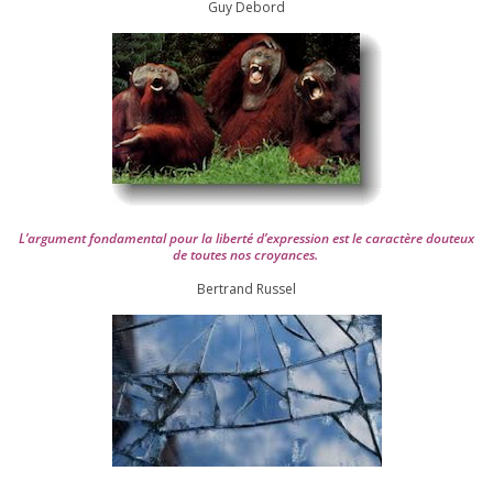
Guy Debord
L’argument fon­da­men­tal pour la liber­té d’expression est le carac­tère dou­teux
de toutes nos croyances.
Ber­trand Russel