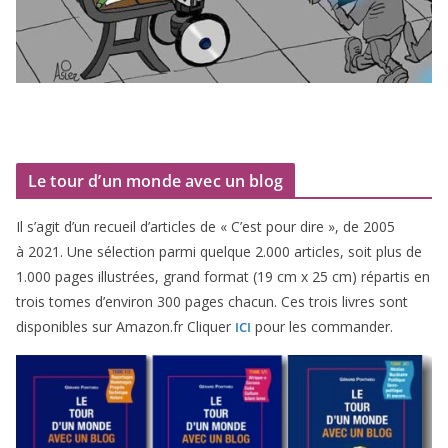
Le tour d’un monde avec un blog
Il s’agit d’un recueil d’ar­ticles de « C’est pour dire », de
2005
à
2021
. Une sélec­tion par­mi quelque
2
.
000
articles, soit plus de
1
.
000
pages illus­trées, grand for­mat (
19
cm x
25
cm) répar­tis en
trois tomes d’environ
300
pages cha­cun. Ces trois livres sont
dis­po­nibles sur Amazon​.fr Cliquer
pour les commander.
ICI