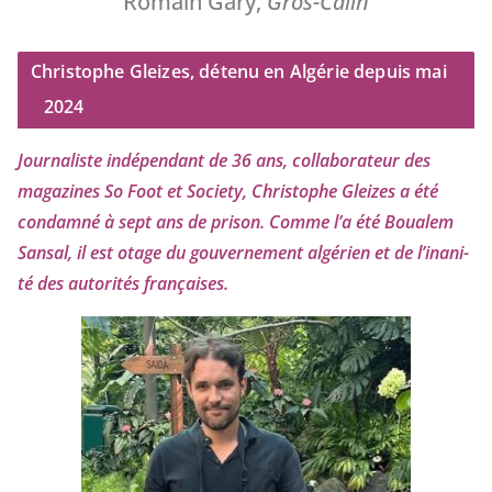
Romain Gary,
Gros-Câlin
Christophe Gleizes, détenu en Algérie depuis mai
2024
Journaliste indé­pen­dant de
36
ans, col­la­bo­ra­teur des
maga­zines So Foot et Society, Christophe Gleizes
a été
condam­né à sept ans de pri­son. Comme l’a été Boualem
Sansal, il est otage du gou­ver­ne­ment algé­rien et de l’i­na­ni­
té des auto­ri­tés françaises.