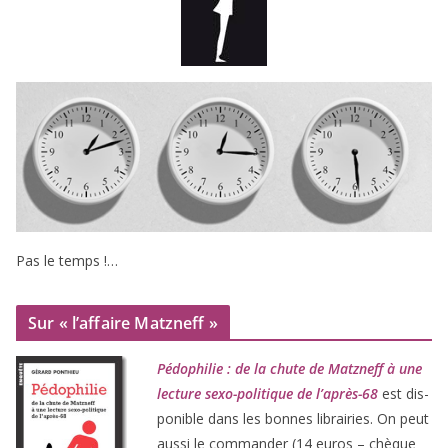
Pas le temps !…
Sur « l’affaire Matzneff »
Pédophilie : de la chute de Matzneff à une
lec­ture sexo-poli­tique de l’après-
68
est dis­
po­nible dans les bonnes librai­ries. On peut
aus­si le com­man­der (
14
euros – chèque