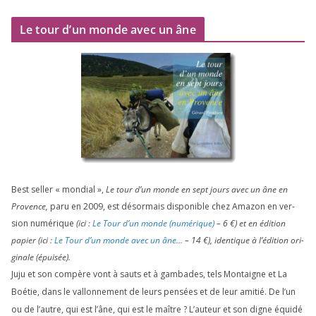
Le tour d’un monde avec un âne
Best sel­ler « mon­dial »,
Le tour d’un monde en sept jours avec un âne en
Provence,
paru en
2009
, est désor­mais dis­po­nible chez Amazon en ver­
sion numé­rique
(ici :
Le Tour d’un monde (numé­rique)
–
6
€) et en édi­tion
papier (ici :
Le Tour d’un monde avec un âne…
–
14
€), iden­tique à l’é­di­tion ori­
gi­nale (épui­sée).
Juju et son com­père vont à sauts et à gam­bades, tels Montaigne et La
Boétie, dans le val­lon­ne­ment de leurs pen­sées et de leur ami­tié. De l’un
ou de l’autre, qui est l’âne, qui est le maître ? L’auteur et son digne équi­dé