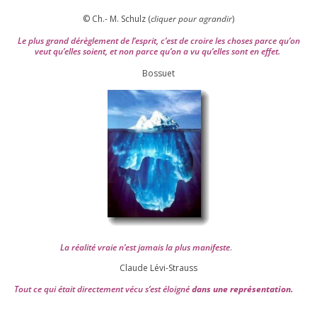
© Ch.- M. Schulz (
cli­quer pour agran­dir
)
Le plus grand dérè­gle­ment de l’es­prit, c’est de croire les choses parce qu’on
veut qu’elles soient, et non parce qu’on a vu qu’elles sont en effet.
Bossuet
La réa­lité vraie n’est jamais la plus mani­feste
.
Claude Lévi-Strauss
Tout ce qui était direc­te­ment vécu s’est éloi­gné
dans une repré­sen­ta­tion.