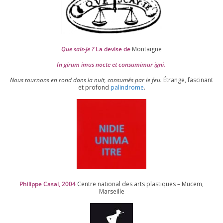
Que sais-je ?
La devise de
Montaigne
In girum imus nocte et consu­mi­mur igni.
Nous tour­nons en rond dans la nuit, consu­més par le feu.
Étrange, fas­ci­nant
et pro­fond
palin­drome
.
Philippe Casal,
2004
Centre natio­nal des arts plas­tiques – Mucem,
Marseille