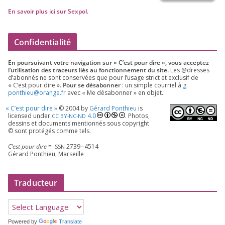
En savoir plus ici sur Sexpol
.
Confidentialité
En pour­sui­vant votre navi­ga­tion sur « C’est pour dire », vous accep­tez
l’utilisation des tra­ceurs liés au fonc­tion­ne­ment du site.
Les @dresses
d’a­bon­nés ne sont conser­vées que pour l’u­sage strict et exclu­sif de
« C’est pour dire ».
Pour se désa­bon­ner
: un simple cour­riel à
g.​
ponthieu@​orange.​fr
avec « Me désa­bon­ner » en objet.
«
C’est pour dire »
©
2004
by
Gérard Ponthieu
is
licen­sed under
4
.
0
. Photos,
CC
BY-NC-ND
des­sins et docu­ments men­tion­nés sous copy­right
© sont pro­té­gés comme tels.
C’est pour dire
=
2739
–
4514
ISSN
Gérard Ponthieu, Marseille
Traducteur
Powered by
Translate