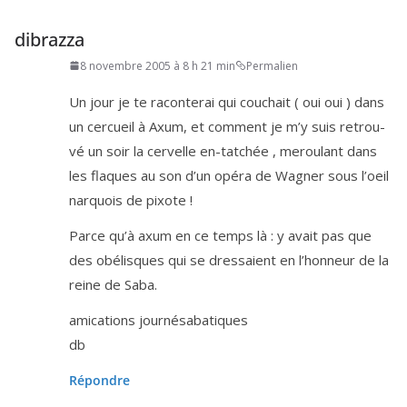
dibrazza
8 novembre 2005 à 8 h 21 min
Permalien
Un jour je te racon­te­rai qui cou­chait ( oui oui ) dans
un cer­cueil à Axum, et com­ment je m’y suis retrou­
vé un soir la cer­velle en-tat­chée , merou­lant dans
les flaques au son d’un opé­ra de Wagner sous l’oeil
nar­quois de pixote !
Parce qu’à axum en ce temps là : y avait pas que
des obé­lisques qui se dres­saient en l’hon­neur de la
reine de Saba.
ami­ca­tions journésabatiques
db
Répondre