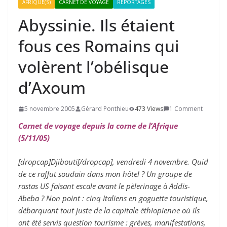
AFRIQUE(S)
CARNET DE VOYAGE
REPORTAGES
Abyssinie. Ils étaient
fous ces Romains qui
volèrent l’obélisque
d’Axoum
5 novembre 2005
Gérard Ponthieu
473 Views
1 Comment
Carnet de voyage depuis la corne de l’Afrique
(5/11/05)
[dropcap]Djibouti[/dropcap], vendredi 4 novembre. Quid
de ce raffut soudain dans mon hôtel ? Un groupe de
rastas US faisant escale avant le pèlerinage à Addis-
Abeba ? Non point : cinq Italiens en goguette touristique,
débarquant tout juste de la capitale éthiopienne où ils
ont été servis question tourisme : grèves, manifestations,