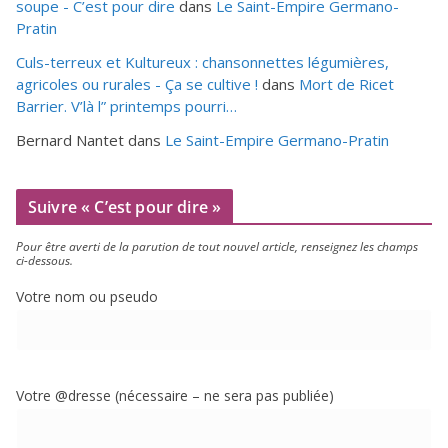
soupe - C’est pour dire
dans
Le Saint-Empire Germano-
Pratin
Culs-terreux et Kultureux : chansonnettes légumières,
agricoles ou rurales - Ça se cultive !
dans
Mort de Ricet
Barrier. V’là l” printemps pourri…
Bernard Nantet
dans
Le Saint-Empire Germano-Pratin
Suivre « C’est pour dire »
Pour être aver­ti de la paru­tion de tout nou­vel article, ren­sei­gnez les champs
ci-dessous.
Votre nom ou pseudo
Votre @dresse (néces­saire – ne sera pas publiée)