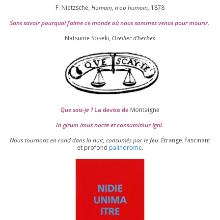
F. Nietzsche,
Humain, trop humain,
1878
Sans savoir pour­quoi j’aime ce monde où nous sommes venus pour mourir.
Natsume Soseki,
Oreiller d’herbes
Que sais-je ?
La devise de
Montaigne
In girum imus nocte et consu­mi­mur igni.
Nous tour­nons en rond dans la nuit, consu­més par le feu.
Étrange, fas­ci­nant
et pro­fond
palin­drome
.