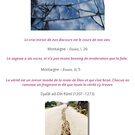
Le vrai miroir de nos dis­cours est le cours de nos vies.
Montaigne –
Essais
, I,
26
La sagesse a ses excez, et n’a pas moins besoing de mode­ra­tion que la folie.
Montaigne –
Essais
,
,
5
III
La véri­té est un miroir tom­bé de la main de Dieu et qui s’est bri­sé. Chacun en
ramasse un frag­ment et dit que toute la véri­té s’y trouve.
Djalāl ad-Dīn Rūmī (
1207
–
1273
)