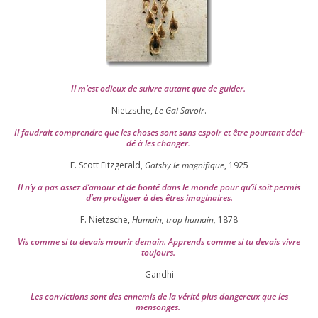
Il m’est odieux de suivre autant que de gui­der
.
Nietzsche,
Le Gai Savoir
.
Il fau­drait com­prendre que les choses sont sans espoir et être pour­tant déci­
dé à les chan­ger
.
F. Scott Fitzgerald,
Gatsby le magni­fique
,
1925
Il n’y a pas assez d’a­mour et de bon­té dans le monde pour qu’il soit per­mis
d’en pro­di­guer à des êtres imaginaires.
F. Nietzsche,
Humain, trop humain,
1878
Vis comme si tu devais mou­rir demain. Apprends comme si tu devais vivre
toujours.
Gandhi
Les convic­tions sont des enne­mis de la véri­té plus dan­ge­reux que les
mensonges.