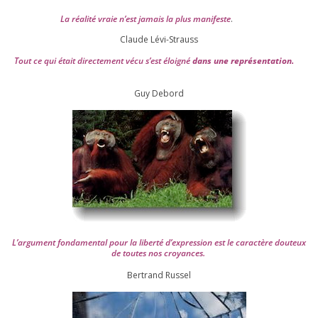
La réa­lité vraie n’est jamais la plus mani­feste
.
Claude Lévi-Strauss
Tout ce qui était direc­te­ment vécu s’est éloi­gné
dans une repré­sen­ta­tion.
Guy Debord
L’argument fon­da­men­tal pour la liber­té d’expression est le carac­tère dou­teux
de toutes nos croyances.
Ber­trand Russel