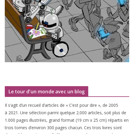
Le tour d’un monde avec un blog
Il s’agit d’un recueil d’ar­ticles de « C’est pour dire », de
2005
à
2021
. Une sélec­tion par­mi quelque
2
.
000
articles, soit plus de
1
.
000
pages illus­trées, grand for­mat (
19
cm x
25
cm) répar­tis en
trois tomes d’environ
300
pages cha­cun. Ces trois livres sont