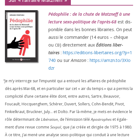
Pédophilie : de la chute de Matzneff à une
lec­ture sexo-poli­tique de l’après-
68
est dis­
po­nible dans les bonnes librai­ries. On peut
aus­si le com­man­der (
14
euros – chèque
ou
) direc­te­ment aux
Éditions liber­
CB
taires
:
https://​edi​tions​-liber​taires​.org/​?​p​=​
1
740
ou sur
Amazon
:
https://​amzn​.to/​
3
​X​I​o​
dzr
“
Je m’y inter­roge sur l’impunité qui a entou­ré les affaires de pédo­phi­lie
dès après Mai-
68
, et en par­ti­cu­lier sur cet « air du temps » qui a per­mis la
com­pli­ci­té d’une cer­taine élite dont, entre autres, Sartre, Beauvoir,
Foucault, Hocquenghem, Schérer, Duvert, Sollers, Cohn-Bendit, Pivot,
Finkielkraut, Bruckner, July… et Dolto. Par là-même, je mets en évi­dence le
rôle déter­mi­nant de
Libération
, de l’émission télé
Apostrophes
et éga­le­
ment d’une revue comme
Sexpol
, que j’ai créée et diri­gée de
1975
à
1980
.
À ce titre, j’ai mené une ana­lyse sexo-poli­tique qui conduit à une lec­ture