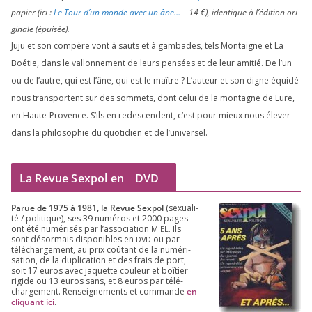
papier (ici :
Le Tour d’un monde avec un âne…
–
14
€), iden­tique à l’é­di­tion ori­
gi­nale (épui­sée).
Juju et son com­père vont à sauts et à gam­bades, tels Montaigne et La
Boétie, dans le val­lon­ne­ment de leurs pen­sées et de leur ami­tié. De l’un
ou de l’autre, qui est l’âne, qui est le maître ? L’auteur et son digne équi­dé
nous trans­portent sur des som­mets, dont celui de la mon­tagne de Lure,
en Haute-Provence. S’ils en redes­cendent, c’est pour mieux nous éle­ver
dans la phi­lo­so­phie du quo­ti­dien et de l’universel.
La Revue Sexpol en
DVD
Parue de
1975
à
1981
, la Revue Sex­pol
(sexua­li­
té /​ poli­tique), ses
39
numé­ros et
2000
pages
ont été numé­ri­sés par l’as­so­cia­tion
. Ils
MIEL
sont désor­mais dis­po­nibles en
ou par
DVD
télé­char­ge­ment, au prix coû­tant de la numé­ri­
sa­tion, de la dupli­ca­tion et des frais de port,
soit
17
euros avec jaquette cou­leur et boî­tier
rigide ou
13
euros sans, et
8
euros par télé­
char­ge­ment. Ren­sei­gne­ments et com­mande
en
cli­quant ici
.