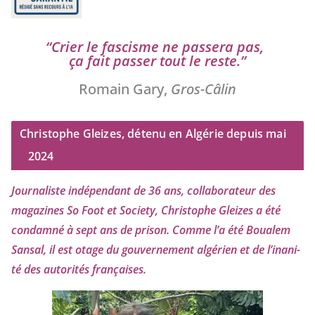
“
Crier le fas­cisme ne pas­se­ra pas,
ça fait pas­ser tout le reste.”
Romain Gary,
Gros-Câlin
Christophe Gleizes, détenu en Algérie depuis mai
2024
Journaliste indé­pen­dant de
36
ans, col­la­bo­ra­teur des
maga­zines So Foot et Society, Christophe Gleizes
a été
condam­né à sept ans de pri­son. Comme l’a été Boualem
Sansal, il est otage du gou­ver­ne­ment algé­rien et de l’i­na­ni­
té des auto­ri­tés françaises.