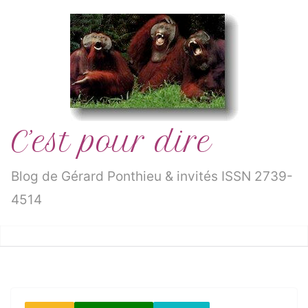
Passer
au
contenu
C’est pour dire
Blog de Gérard Ponthieu & invités ISSN 2739-
4514