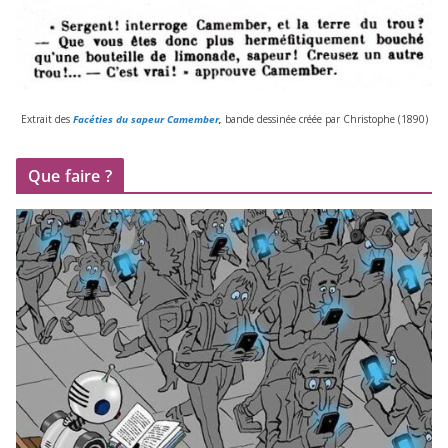
Extrait des
Facéties du sapeur Camember
,
bande des­si­née créée par Christophe (
1890
)
Que faire ?