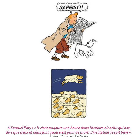
v
e
s
d
e
p
u
i
s
2
0
0
4
À Samuel Paty : « Il vient tou­jours une heure dans l’his­toire où celui qui ose
dire que deux et deux font quatre est puni de mort. L’instituteur le sait bien ».
Albert Camus,
La Peste