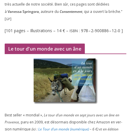
très actuelle de notre socié­té. Bien sûr, ces pages sont dédiées
à
Vanessa Springora
, auteure du
Consentement
, qui a ouvert la brèche.”
[
]
GP
[
101
pages – Illustrations –
14
€ –
:
978
–
2
‑
900886
–
12
‑
0
]
ISBN
Le tour d’un monde avec un âne
Best sel­ler « mon­dial »,
Le tour d’un monde en sept jours avec un âne en
Provence,
paru en
2009
, est désor­mais dis­po­nible chez Amazon en ver­
sion numé­rique
(ici :
Le Tour d’un monde (numé­rique)
–
6
€) et en édi­tion