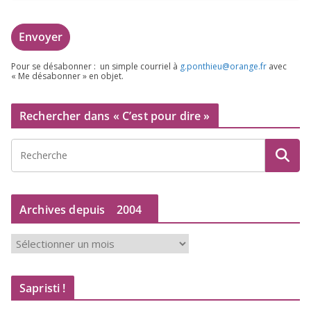
Pour se désa­bon­ner : un simple cour­riel à
g.​ponthieu@​orange.​fr
avec
« Me désa­bon­ner » en objet.
Rechercher dans « C’est pour dire »
Archives depuis
2004
A
r
c
Sapristi !
h
i