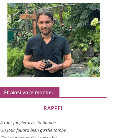
Et ainsi va le monde…
RAPPEL
A tant jon­gler avec la bombe
Un jour fau­dra bien qu’elle tombe
C’est son but et c’est notre lot…