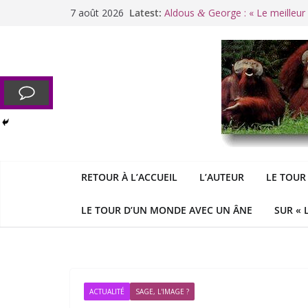
Passer
7 août 2026
Latest:
Aldous
George : « Le meilleu
&
au
«
Le patriarcat », bouc émissaire
contenu
Cannes. La Palme d’Or des vale
Raoul Vaneigem, mort des suites
Racisme. Moi, Picard-Marseillais 
RETOUR À L’ACCUEIL
L’AUTEUR
LE TOUR
LE TOUR D’UN MONDE AVEC UN ÂNE
SUR « 
ACTUALITÉ
SAGE, L'IMAGE ?