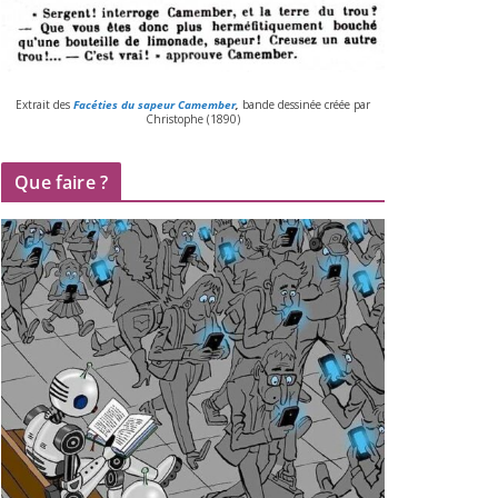
Extrait des
Facéties du sapeur Camember
,
bande des­si­née créée par
Christophe (
1890
)
Que faire ?