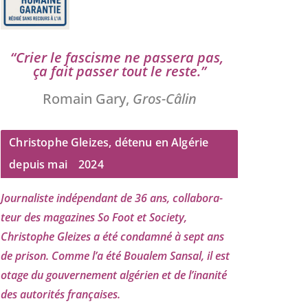
“
Crier le fas­cisme ne pas­se­ra pas,
ça fait pas­ser tout le reste.”
Romain Gary,
Gros-Câlin
Christophe Gleizes, détenu en Algérie
depuis mai
2024
Journaliste indé­pen­dant de
36
ans, col­la­bo­ra­
teur des maga­zines So Foot et Society,
Christophe Gleizes
a été condam­né à sept ans
de pri­son. Comme l’a été Boualem Sansal, il est
otage du gou­ver­ne­ment algé­rien et de l’i­na­ni­té
des auto­ri­tés françaises.