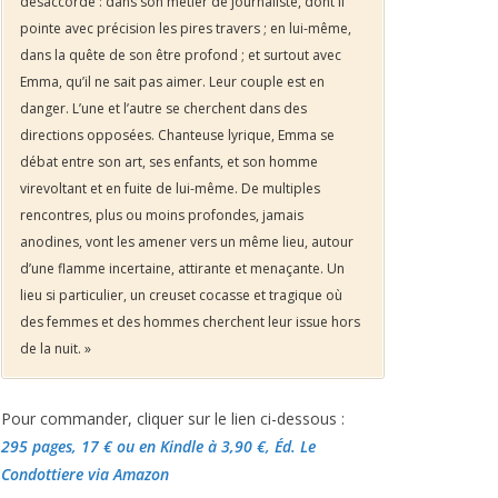
désaccordé : dans son métier de journaliste, dont il
pointe avec précision les pires travers ; en lui-même,
dans la quête de son être profond ; et surtout avec
Emma, qu’il ne sait pas aimer. Leur couple est en
danger. L’une et l’autre se cherchent dans des
directions opposées. Chanteuse lyrique, Emma se
débat entre son art, ses enfants, et son homme
virevoltant et en fuite de lui-même. De multiples
rencontres, plus ou moins profondes, jamais
anodines, vont les amener vers un même lieu, autour
d’une flamme incertaine, attirante et menaçante. Un
lieu si particulier, un creuset cocasse et tragique où
des femmes et des hommes cherchent leur issue hors
de la nuit. »
Pour commander, cliquer sur le lien ci-dessous :
295 pages, 17 €
ou en Kindle à 3,90 €
, Éd. Le
Condottiere via Amazon