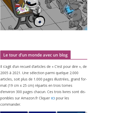
Le tour d’un monde avec un blog
Il s’agit d’un recueil d’ar­ticles de « C’est pour dire », de
2005
à
2021
. Une sélec­tion par­mi quelque
2
.
000
articles, soit plus de
1
.
000
pages illus­trées, grand for­
mat (
19
cm x
25
cm) répar­tis en trois tomes
d’environ
300
pages cha­cun. Ces trois livres sont dis­
po­nibles sur Amazon​.fr Cliquer
pour les
ICI
commander.