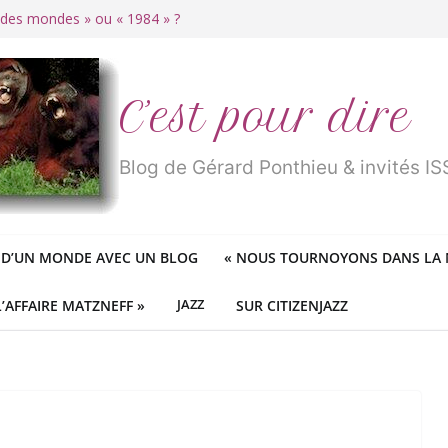
r des mondes » ou «
1984
» ?
 des féministes idéologiques
ureux cracheurs dans la soupe
 d’une longue et belle vie
traité de « blanc de merde » !
C’est pour dire
Blog de Gérard Ponthieu & invités 
 D’UN MONDE AVEC UN BLOG
«
NOUS TOURNOYONS DANS LA N
L’AFFAIRE MATZNEFF »
JAZZ
SUR CITIZENJAZZ