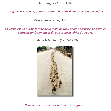
Montaigne –
Essais
, I,
26
La sagesse a ses excez, et n’a pas moins besoing de mode­ra­tion que la folie.
Montaigne –
Essais
,
,
5
III
La véri­té est un miroir tom­bé de la main de Dieu et qui s’est bri­sé. Chacun en
ramasse un frag­ment et dit que toute la véri­té s’y trouve.
Djalāl ad-Dīn Rūmī (
1207
–
1273
)
Il m’est odieux de suivre autant que de gui­der
.