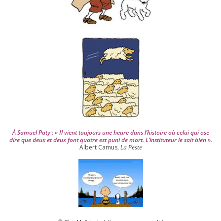
u
i
s
2
0
0
4
À Samuel Paty : « Il vient tou­jours une heure dans l’his­toire où celui qui ose
dire que deux et deux font quatre est puni de mort. L’instituteur le sait bien ».
Albert Camus,
La Peste