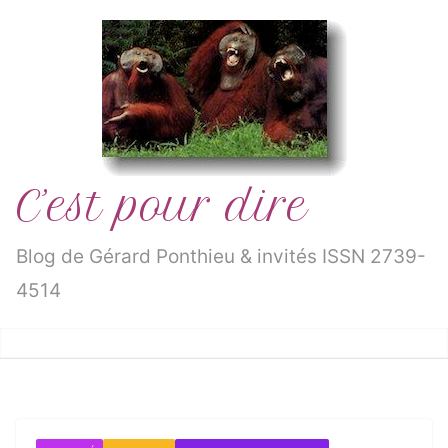
Passer
au
contenu
C’est pour dire
Blog de Gérard Ponthieu & invités ISSN 2739-
4514