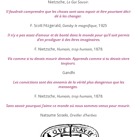
Nietzsche,
Le Gai Savoir
.
Il fau­drait com­prendre que les choses sont sans espoir et être pour­tant déci­
dé à les chan­ger
.
F. Scott Fitzgerald,
Gatsby le magni­fique
,
1925
Il n’y a pas assez d’a­mour et de bon­té dans le monde pour qu’il soit per­mis
d’en pro­di­guer à des êtres imaginaires.
F. Nietzsche,
Humain, trop humain,
1878
Vis comme si tu devais mou­rir demain. Apprends comme si tu devais vivre
toujours.
Gandhi
Les convic­tions sont des enne­mis de la véri­té plus dan­ge­reux que les
mensonges.
F. Nietzsche,
Humain, trop humain,
1878
Sans savoir pour­quoi j’aime ce monde où nous sommes venus pour mourir.
Natsume Soseki,
Oreiller d’herbes