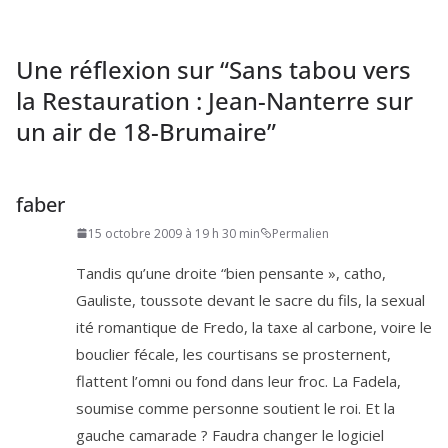
Une réflexion sur “
Sans tabou vers
la Restauration : Jean-Nanterre sur
un air de
18
-Brumaire
”
faber
15 octobre 2009 à 19 h 30 min
Permalien
Tandis qu’une droite “bien pen­sante », catho,
Gauliste, tous­sote devant le sacre du fils, la sexua­l
i­té roman­tique de Fredo, la taxe al car­bone, voire le
bou­clier fécale, les cour­ti­sans se pros­ternent,
flattent l’om­ni ou fond dans leur froc. La Fadela,
sou­mise comme per­sonne sou­tient le roi. Et la
gauche cama­rade ? Faudra chan­ger le logi­ciel