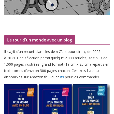
Le tour d’un monde avec un blog
Il s’agit d’un recueil d’ar­ticles de « C’est pour dire », de
2005
à
2021
. Une sélec­tion par­mi quelque
2
.
000
articles, soit plus de
1
.
000
pages illus­trées, grand for­mat (
19
cm x
25
cm) répar­tis en
trois tomes d’environ
300
pages cha­cun. Ces trois livres sont
dis­po­nibles sur Amazon​.fr Cliquer
pour les commander.
ICI