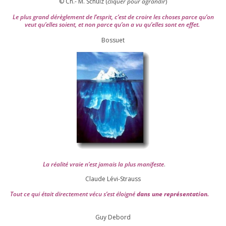
© Ch.- M. Schulz (
cli­quer pour agran­dir
)
Le plus grand dérè­gle­ment de l’es­prit, c’est de croire les choses parce qu’on
veut qu’elles soient, et non parce qu’on a vu qu’elles sont en effet.
Bossuet
La réa­lité vraie n’est jamais la plus mani­feste
.
Claude Lévi-Strauss
Tout ce qui était direc­te­ment vécu s’est éloi­gné
dans une repré­sen­ta­tion.
Guy Debord