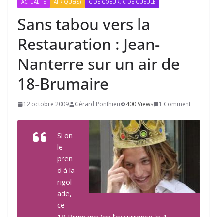
ACTUALITÉ
AFRIQUE(S)
C DE COEUR, C DE GUEULE
Sans tabou vers la
Restauration : Jean-
Nanterre sur un air de
18
-Brumaire
12 octobre 2009
Gérard Ponthieu
400 Views
1 Comment
Si on
le
pren
d à la
rigol
ade,
ce
18 Brumaire (en l’occurrence le 4