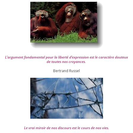
L’argument fon­da­men­tal pour la liber­té d’expression est le carac­tère dou­teux
de toutes nos croyances.
Ber­trand Russel
Le vrai miroir de nos dis­cours est le cours de nos vies.