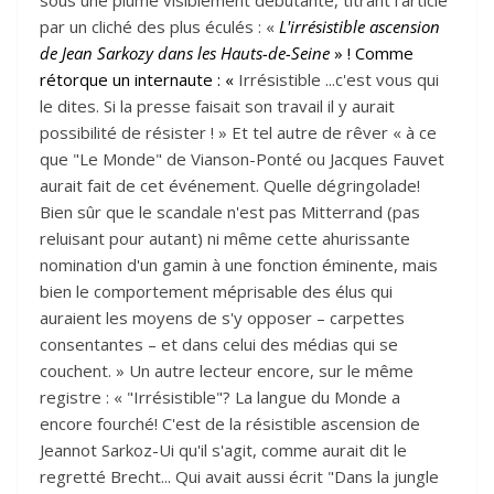
par un cliché des plus éculés : «
L'irrésistible ascension
de Jean Sarkozy dans les Hauts-de-Seine
»
!
Comme
rétorque un internaute : «
Irrésistible ...c'est vous qui
le dites. Si la presse faisait son travail il y aurait
possibilité de résister ! » Et
tel autre de rêver « à ce
que "Le Monde" de Vianson-Ponté ou Jacques Fauvet
aurait fait de cet événement. Quelle dégringolade!
Bien sûr que le scandale n'est pas Mitterrand (pas
reluisant pour autant) ni même cette ahurissante
nomination d'un gamin à une fonction éminente, mais
bien le comportement méprisable des élus qui
auraient les moyens de s'y opposer – carpettes
consentantes – et dans celui des médias qui se
couchent. » Un autre lecteur encore, sur le même
registre : « "Irrésistible"? La langue du Monde a
encore fourché! C'est de la résistible ascension de
Jeannot Sarkoz-Ui qu'il s'agit, comme aurait dit le
regretté Brecht... Qui avait aussi écrit "Dans la jungle