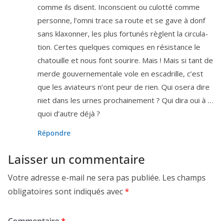
comme ils disent. Inconscient ou culot­té comme
per­sonne, l’om­ni trace sa route et se gave à donf
sans klaxon­ner, les plus for­tu­nés règlent la cir­cu­la­
tion. Certes quelques comiques en résis­tance le
cha­touille et nous font sou­rire. Mais ! Mais si tant de
merde gou­ver­ne­men­tale vole en esca­drille, c’est
que les avia­teurs n’ont peur de rien. Qui ose­ra dire
niet dans les urnes pro­chai­ne­ment ? Qui dira oui à …
quoi d’autre déjà ?
Répondre
Laisser un commentaire
Votre adresse e-mail ne sera pas publiée.
Les champs
obligatoires sont indiqués avec
*
Commentaire
*