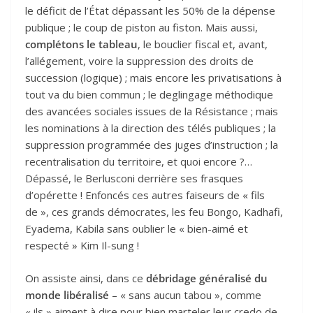
le déficit de l’État dépassant les 50% de la dépense
publique ; le coup de piston au fiston. Mais aussi,
complétons le tableau
, le bouclier fiscal et, avant,
l’allégement, voire la suppression des droits de
succession (logique) ; mais encore les privatisations à
tout va du bien commun ; le deglingage méthodique
des avancées sociales issues de la Résistance ; mais
les nominations à la direction des télés publiques ; la
suppression programmée des juges d’instruction ; la
recentralisation du territoire, et quoi encore ?…
Dépassé, le Berlusconi derrière ses frasques
d’opérette ! Enfoncés ces autres faiseurs de « fils
de », ces grands démocrates, les feu Bongo, Kadhafi,
Eyadema, Kabila sans oublier le « bien-aimé et
respecté » Kim Il-sung !
On assiste ainsi, dans ce
débridage généralisé du
monde libéralisé
– « sans aucun tabou », comme
« ils » aiment à dire pour bien marteler leur credo de