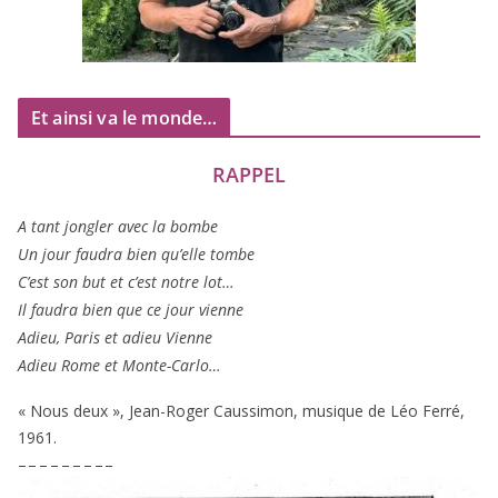
Et ainsi va le monde…
RAPPEL
A tant jon­gler avec la bombe
Un jour fau­dra bien qu’elle tombe
C’est son but et c’est notre lot…
Il fau­dra bien que ce jour vienne
Adieu, Paris et adieu Vienne
Adieu Rome et Monte-Carlo…
« Nous deux », Jean-Roger Caussimon, musique de Léo Ferré,
1961
.
– – – – – – – – –