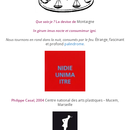
Que sais-je ?
La devise de
Montaigne
In girum imus nocte et consu­mi­mur igni.
Nous tour­nons en rond dans la nuit, consu­més par le feu.
Étrange, fas­ci­nant
et pro­fond
palin­drome
.
Philippe Casal,
2004
Centre natio­nal des arts plas­tiques – Mucem,
Marseille