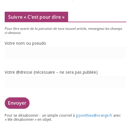
Suivre « C’est pour dire »
Pour être aver­ti de la paru­tion de tout nou­vel article, ren­sei­gnez les champs
ci-dessous.
Votre nom ou pseudo
Votre @dresse (néces­saire – ne sera pas publiée)
Pour se désa­bon­ner : un simple cour­riel à
g.​ponthieu@​orange.​fr
avec
« Me désa­bon­ner » en objet.