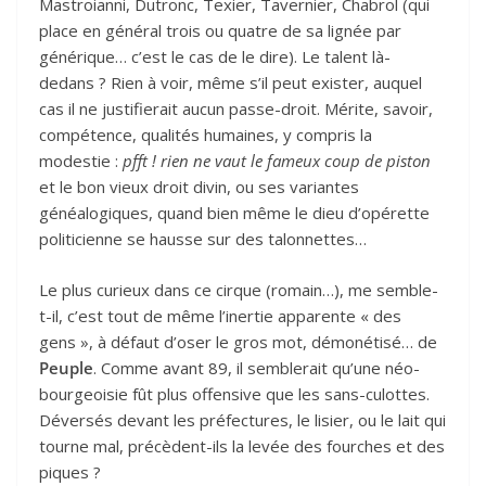
Mastroianni, Dutronc, Texier, Tavernier, Chabrol (qui
place en général trois ou quatre de sa lignée par
générique… c’est le cas de le dire). Le talent là-
dedans ? Rien à voir, même s’il peut exister, auquel
cas il ne justifierait aucun passe-droit. Mérite, savoir,
compétence, qualités humaines, y compris la
modestie :
pfft ! rien ne vaut le fameux coup de piston
et le bon vieux droit divin, ou ses variantes
généalogiques, quand bien même le dieu d’opérette
politicienne se hausse sur des talonnettes…
Le plus curieux dans ce cirque (romain…), me semble-
t-il, c’est tout de même l’inertie apparente « des
gens », à défaut d’oser le gros mot, démonétisé… de
Peuple
. Comme avant 89, il semblerait qu’une néo-
bourgeoisie
fût plus offensive que les sans-culottes.
Déversés devant les préfectures, le lisier, ou le lait qui
tourne mal, précèdent-ils la levée des fourches et des
piques ?