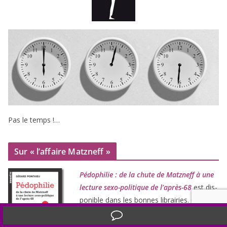
Pas le temps !…
Sur « l’affaire Matzneff »
Pédophilie : de la chute de Matzneff à une
lec­ture sexo-poli­tique de l’après-
68
est dis­
po­nible dans les bonnes librai­ries. On peut
aus­si le com­man­der (
14
euros – chèque
Translate »
ou
) direc­te­ment aux
Éditions liber­
CB