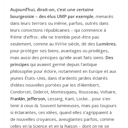
Aujourd’hui, dirait-on, c’est une certaine
bourgeoisie – des élus UMP par exemple
, menacés
dans leurs terroirs ou même, parfois, outrés dans
leurs convictions républicaines – qui commence à
frémir d’effroi ; elle ne tremble peut-être pas
seulement, comme au XVIIIe siècle, dit des
Lumières
,
pour protéger ses biens, avantages ou privilèges,
mais aussi des principes qu’elle avait faits siens.
Des
principes
qui avaient germé depuis l’antique
philosophie pour éclore, notamment en Europe et aux
jeunes États-Unis, dans d’ardents jardins éclairés
d’idées nouvelles portées par les d’Alembert,
Condorcet, Diderot, Montesquieu, Rousseau, Voltaire,
Franklin
,
Jefferson
,
Lessing, Kant, Locke… pour s’en
tenir à ceux-là. Souvent lumineuses, mais pas toujours
si éclairantes, ces idées, quand elles s’agrippaient à
de nouvelles croyances, aveuglantes parfois, comme
celles en la Science et en la Raison – dont on ne se