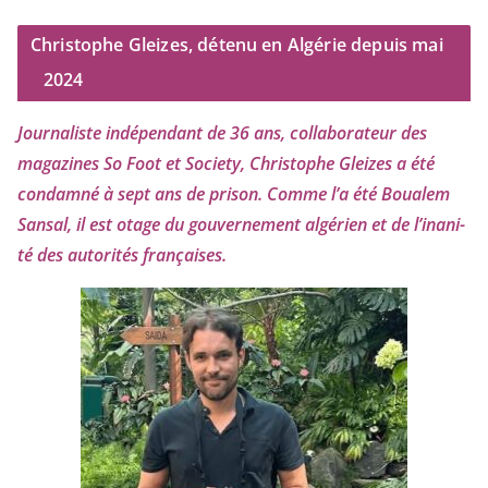
Christophe Gleizes, détenu en Algérie depuis mai
2024
Journaliste indé­pen­dant de
36
ans, col­la­bo­ra­teur des
maga­zines So Foot et Society, Christophe Gleizes
a été
condam­né à sept ans de pri­son. Comme l’a été Boualem
Sansal, il est otage du gou­ver­ne­ment algé­rien et de l’i­na­ni­
té des auto­ri­tés françaises.