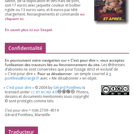
sa­tion, de la dupli­ca­tion et des frais de port,
soit
17
euros avec jaquette cou­leur et boî­tier
rigide ou
13
euros sans, et
8
euros par télé­
char­ge­ment. Ren­sei­gne­ments et com­mande
en
cli­quant ici
.
En savoir plus ici sur Sexpol
.
Confidentialité
En pour­sui­vant votre navi­ga­tion sur « C’est pour dire », vous accep­tez
l’utilisation des tra­ceurs liés au fonc­tion­ne­ment du site.
Les @dresses
d’a­bon­nés ne sont conser­vées que pour l’u­sage strict et exclu­sif de
« C’est pour dire ».
Pour se désa­bon­ner
: un simple cour­riel à
g.​
ponthieu@​orange.​fr
avec « Me désa­bon­ner » en objet.
«
C’est pour dire »
©
2004
by
Gérard Ponthieu
is
licen­sed under
4
.
0
. Photos,
CC
BY-NC-ND
des­sins et docu­ments men­tion­nés sous copy­right
© sont pro­té­gés comme tels.
C’est pour dire
=
2739
–
4514
ISSN
Gérard Ponthieu, Marseille
Traducteur