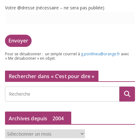
Votre @dresse (néces­saire – ne sera pas publiée)
Pour se désa­bon­ner : un simple cour­riel à
g.​ponthieu@​orange.​fr
avec
« Me désa­bon­ner » en objet.
Rechercher dans « C’est pour dire »
Archives depuis
2004
A