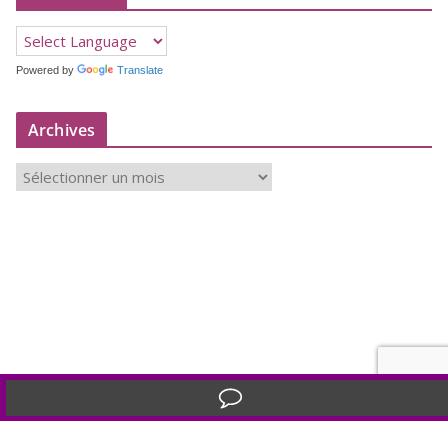
Powered by
Translate
Archives
A
r
c
h
i
v
e
s
Translate »