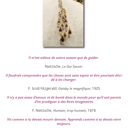
Il m’est odieux de suivre autant que de gui­der
.
Nietzsche,
Le Gai Savoir
.
Il fau­drait com­prendre que les choses sont sans espoir et être pour­tant déci­
dé à les chan­ger
.
F. Scott Fitzgerald,
Gatsby le magni­fique
,
1925
Il n’y a pas assez d’a­mour et de bon­té dans le monde pour qu’il soit per­mis
d’en pro­di­guer à des êtres imaginaires.
F. Nietzsche,
Humain, trop humain,
1878
Vis comme si tu devais mou­rir demain. Apprends comme si tu devais vivre
toujours.