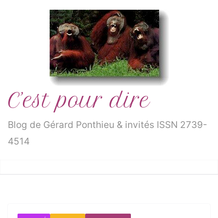
Passer
au
contenu
C’est pour dire
Blog de Gérard Ponthieu & invités ISSN 2739-
4514