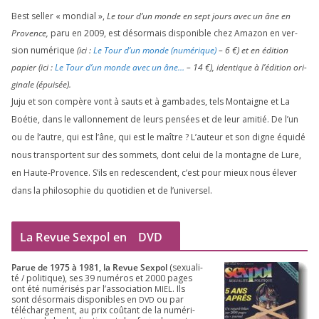
Best sel­ler « mon­dial »,
Le tour d’un monde en sept jours avec un âne en
Provence,
paru en
2009
, est désor­mais dis­po­nible chez Amazon en ver­
sion numé­rique
(ici :
Le Tour d’un monde (numé­rique)
–
6
€) et en édi­tion
papier (ici :
Le Tour d’un monde avec un âne…
–
14
€), iden­tique à l’é­di­tion ori­
gi­nale (épui­sée).
Juju et son com­père vont à sauts et à gam­bades, tels Montaigne et La
Boétie, dans le val­lon­ne­ment de leurs pen­sées et de leur ami­tié. De l’un
ou de l’autre, qui est l’âne, qui est le maître ? L’auteur et son digne équi­dé
nous trans­portent sur des som­mets, dont celui de la mon­tagne de Lure,
en Haute-Provence. S’ils en redes­cendent, c’est pour mieux nous éle­ver
dans la phi­lo­so­phie du quo­ti­dien et de l’universel.
La Revue Sexpol en
DVD
Parue de
1975
à
1981
, la Revue Sex­pol
(sexua­li­
té /​ poli­tique), ses
39
numé­ros et
2000
pages
ont été numé­ri­sés par l’as­so­cia­tion
. Ils
MIEL
sont désor­mais dis­po­nibles en
ou par
DVD
télé­char­ge­ment, au prix coû­tant de la numé­ri­