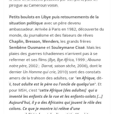
pirogue au Cameroun voisin.
Petits boulots en Libye puis retournements de la
situation politique
avec un père devenu
ambassadeur. Arrivée à Paris en 1982, découverte du
monde, du journalisme et des faiseurs de rêves
Chaplin, Bresson, Wenders
, les grands frères
Sembène Ousmane
et
Souleymane Cissé
. Mais les
plaies des guerres tchadiennes n'arrivent pas à se
refermer et ses films (
Bye, Bye Africa
, 1999 ;
Abouna
notre père
, 2002 ;
Darrat, saison sèche
, 2006), dont le
dernier
Un Homme qui crie
, 2010) sont des constats
amers de la trahison des adultes, car "
en Afrique,
dit-
il,
tout adulte est le père ou l'oncle de quelqu'un
". Et
pour MSH, c'est "
cette Afrique [des adultes] qui a
inventé les enfants de la rue et les enfants-solats […]
Aujourd'hui, il y a des Africains qui jouent le rôle des
colons. Ce que je montre ici relève d'une