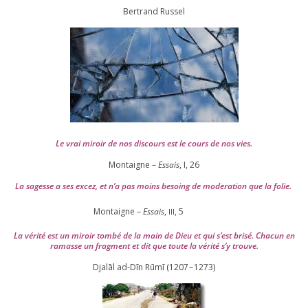
Ber­trand Russel
Le vrai miroir de nos dis­cours est le cours de nos vies.
Montaigne –
Essais
, I,
26
La sagesse a ses excez, et n’a pas moins besoing de mode­ra­tion que la folie.
Montaigne –
Essais
,
,
5
III
La véri­té est un miroir tom­bé de la main de Dieu et qui s’est bri­sé. Chacun en
ramasse un frag­ment et dit que toute la véri­té s’y trouve.
Djalāl ad-Dīn Rūmī (
1207
–
1273
)