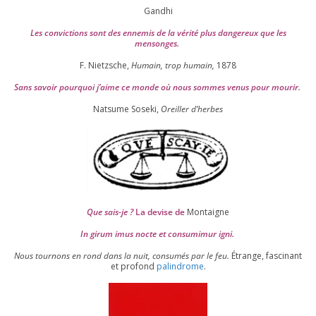
Gandhi
Les convic­tions sont des enne­mis de la véri­té plus dan­ge­reux que les
mensonges.
F. Nietzsche,
Humain, trop humain,
1878
Sans savoir pour­quoi j’aime ce monde où nous sommes venus pour mourir.
Natsume Soseki,
Oreiller d’herbes
Que sais-je ?
La devise de
Montaigne
In girum imus nocte et consu­mi­mur igni.
Nous tour­nons en rond dans la nuit, consu­més par le feu.
Étrange, fas­ci­nant
et pro­fond
palin­drome
.