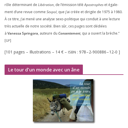
rôle déter­mi­nant de
Libération
, de l’émission télé
Apostrophes
et éga­le­
ment d’une revue comme
Sexpol
, que j’ai créée et diri­gée de
1975
à
1980
.
À ce titre, j’ai mené une ana­lyse sexo-poli­tique qui conduit à une lec­ture
très actuelle de notre socié­té. Bien sûr, ces pages sont dédiées
à
Vanessa Springora
, auteure du
Consentement
, qui a ouvert la brèche.”
[
]
GP
[
101
pages – Illustrations –
14
€ –
:
978
–
2
‑
900886
–
12
‑
0
]
ISBN
Le tour d’un monde avec un âne