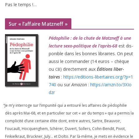
Pas le temps !…
Sur « l’affaire Matzneff »
Pédophilie : de la chute de Matzneff à une
lec­ture sexo-poli­tique de l’après-
68
est dis­
po­nible dans les bonnes librai­ries. On peut
aus­si le com­man­der (
14
euros – chèque
ou
) direc­te­ment aux
Éditions liber­
CB
taires
:
https://​edi​tions​-liber​taires​.org/​?​p​=​
1
740
ou sur
Amazon
:
https://​amzn​.to/​
3
​X​I​o​
dzr
“
Je m’y inter­roge sur l’impunité qui a entou­ré les affaires de pédo­phi­lie
dès après Mai-
68
, et en par­ti­cu­lier sur cet « air du temps » qui a per­mis la
com­pli­ci­té d’une cer­taine élite dont, entre autres, Sartre, Beauvoir,
Foucault, Hocquenghem, Schérer, Duvert, Sollers, Cohn-Bendit, Pivot,
Finkielkraut, Bruckner, July… et Dolto. Par là-même, je mets en évi­dence le