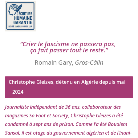
“
Crier le fas­cisme ne pas­se­ra pas,
ça fait pas­ser tout le reste.”
Romain Gary,
Gros-Câlin
Christophe Gleizes, détenu en Algérie depuis mai
2024
Journaliste indé­pen­dant de
36
ans, col­la­bo­ra­teur des
maga­zines So Foot et Society, Christophe Gleizes
a été
condam­né à sept ans de pri­son. Comme l’a été Boualem
Sansal, il est otage du gou­ver­ne­ment algé­rien et de l’i­na­ni­