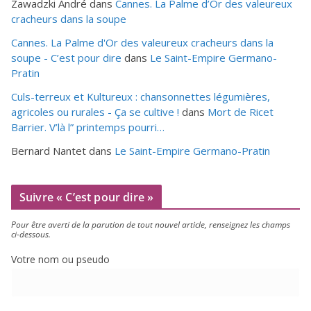
Zawadzki André
dans
Cannes. La Palme d’Or des valeureux
cracheurs dans la soupe
Cannes. La Palme d'Or des valeureux cracheurs dans la
soupe - C’est pour dire
dans
Le Saint-Empire Germano-
Pratin
Culs-terreux et Kultureux : chansonnettes légumières,
agricoles ou rurales - Ça se cultive !
dans
Mort de Ricet
Barrier. V’là l” printemps pourri…
Bernard Nantet
dans
Le Saint-Empire Germano-Pratin
Suivre « C’est pour dire »
Pour être aver­ti de la paru­tion de tout nou­vel article, ren­sei­gnez les champs
ci-dessous.
Votre nom ou pseudo