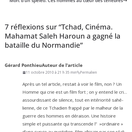
Mort d’un spéléo. Ces hommes au cœur des ténèbres
7 réflexions sur “
Tchad, Cinéma.
Mahamat Saleh Haroun a gagné la
bataille du Normandie
”
Gérard Ponthieu
Auteur de l’article
11 octobre 2010 à 21 h 35 min
Permalien
Après un tel article, res­tait à voir le film, non ? Un
Homme qui crie est un film fort ; on y entend le cri…
assour­dis­sant de silence, tout en inté­rio­ri­té sahé­
lienne, de ce Tchadien frap­pé par le mal­heur de la
guerre des hommes en dérai­son. Une his­toire
simple et puis­sante qui trans­cende l” »ordi­naire »
d’une sur­vie au quo­ti­dien. Film afri­cain par son réa­li­