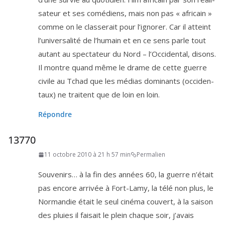
sa­teur et ses comé­diens, mais non pas « afri­cain »
comme on le clas­se­rait pour l’i­gno­rer. Car il atteint
l’u­ni­ver­sa­li­té de l’hu­main et en ce sens parle tout
autant au spec­ta­teur du Nord – l’Occidental, disons.
Il montre quand même le drame de cette guerre
civile au Tchad que les médias domi­nants (occi­den­
taux) ne traitent que de loin en loin.
Répondre
13770
11 octobre 2010 à 21 h 57 min
Permalien
Souvenirs… à la fin des années
60
, la guerre n’é­tait
pas encore arri­vée à Fort-Lamy, la télé non plus, le
Normandie était le seul ciné­ma cou­vert, à la sai­son
des pluies il fai­sait le plein chaque soir, j’a­vais