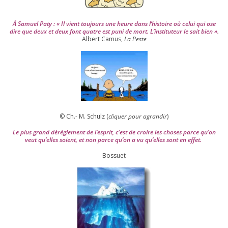
À Samuel Paty : « Il vient tou­jours une heure dans l’his­toire où celui qui ose
dire que deux et deux font quatre est puni de mort. L’instituteur le sait bien ».
Albert Camus,
La Peste
© Ch.- M. Schulz (
cli­quer pour agran­dir
)
Le plus grand dérè­gle­ment de l’es­prit, c’est de croire les choses parce qu’on
veut qu’elles soient, et non parce qu’on a vu qu’elles sont en effet.
Bossuet