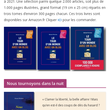
à
2021
. Une sélec­tion par­mi quelque
2
.
000
articles, soit plus de
1
.
000
pages illus­trées, grand for­mat (
19
cm x
25
cm) répar­tis en
trois tomes d’environ
300
pages cha­cun. Ces trois livres sont
dis­po­nibles sur Amazon​.fr Cliquer
pour les commander.
ICI
Nous tournoyons dans la nuit
« Clamer la liberté, la belle affaire ! Mais
qu’en est-il des coups de dés du hasard ?