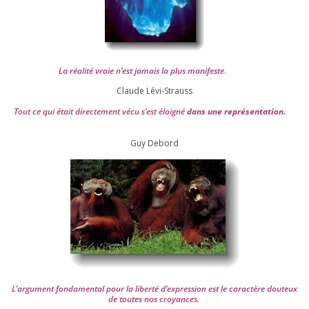
La réa­lité vraie n’est jamais la plus mani­feste
.
Claude Lévi-Strauss
Tout ce qui était direc­te­ment vécu s’est éloi­gné
dans une repré­sen­ta­tion.
Guy Debord
L’argument fon­da­men­tal pour la liber­té d’expression est le carac­tère dou­teux
de toutes nos croyances.