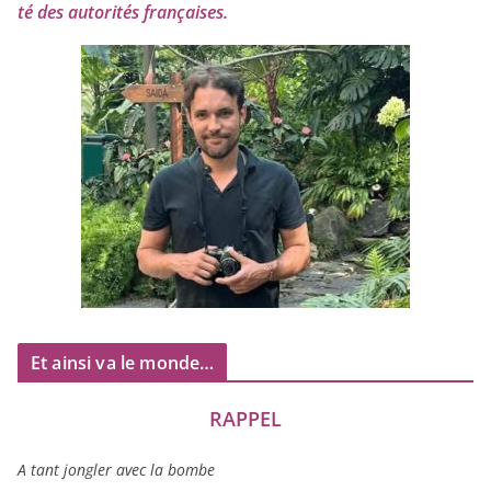
té des auto­ri­tés françaises.
Et ainsi va le monde…
RAPPEL
A tant jon­gler avec la bombe