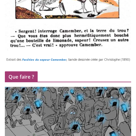
Extrait des
Facéties du sapeur Camember
,
bande des­si­née créée par Christophe (
1890
)
Que faire ?