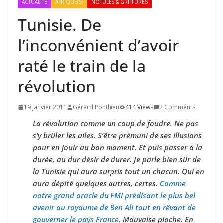
ACTUALITÉ
AFRIQUE(S)
NOTULES & GRIFFURES
Tunisie. De
l’inconvénient d’avoir
raté le train de la
révolution
19 janvier 2011
Gérard Ponthieu
414 Views
2 Comments
La révolution comme un coup de foudre. Ne pas
s’y brûler les ailes. S’être prémuni de ses illusions
pour en jouir au bon moment. Et puis passer à la
durée, au dur désir de durer. Je parle bien sûr de
la Tunisie qui aura surpris tout un chacun. Qui en
aura dépité quelques autres, certes.
Comme
notre grand oracle du FMI prédisant le plus bel
avenir au royaume de Ben Ali tout en rêvant de
gouverner le pays France
. Mauvaise pioche. En