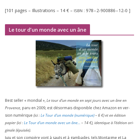
[
101
pages – Illustrations –
14
€ –
:
978
–
2
‑
900886
–
12
‑
0
]
ISBN
Le tour d’un monde avec un âne
Best sel­ler « mon­dial »,
Le tour d’un monde en sept jours avec un âne en
Provence,
paru en
2009
, est désor­mais dis­po­nible chez Amazon en ver­
sion numé­rique
(ici :
Le Tour d’un monde (numé­rique)
–
6
€) et en édi­tion
papier (ici :
Le Tour d’un monde avec un âne…
–
14
€), iden­tique à l’é­di­tion ori­
gi­nale (épui­sée).
Juju et son com­père vont à sauts et à gam­bades, tels Montaigne et La