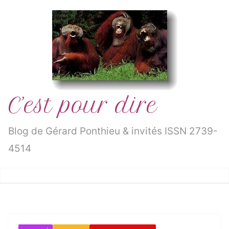
Passer
au
contenu
C’est pour dire
Blog de Gérard Ponthieu & invités ISSN 2739-
4514