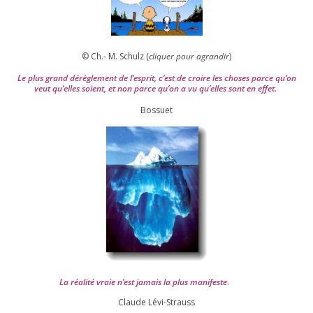
© Ch.- M. Schulz (
cli­quer pour agran­dir
)
Le plus grand dérè­gle­ment de l’es­prit, c’est de croire les choses parce qu’on
veut qu’elles soient, et non parce qu’on a vu qu’elles sont en effet.
Bossuet
La réa­lité vraie n’est jamais la plus mani­feste
.
Claude Lévi-Strauss