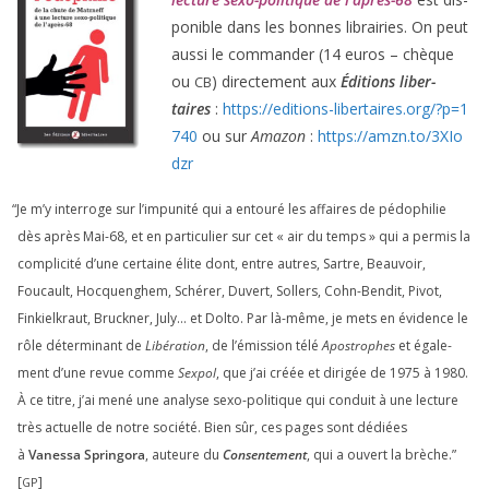
po­nible dans les bonnes librai­ries. On peut
aus­si le com­man­der (
14
euros – chèque
ou
) direc­te­ment aux
Éditions liber­
CB
taires
:
https://​edi​tions​-liber​taires​.org/​?​p​=​
1
740
ou sur
Amazon
:
https://​amzn​.to/​
3
​X​I​o​
dzr
“
Je m’y inter­roge sur l’impunité qui a entou­ré les affaires de pédo­phi­lie
dès après Mai-
68
, et en par­ti­cu­lier sur cet « air du temps » qui a per­mis la
com­pli­ci­té d’une cer­taine élite dont, entre autres, Sartre, Beauvoir,
Foucault, Hocquenghem, Schérer, Duvert, Sollers, Cohn-Bendit, Pivot,
Finkielkraut, Bruckner, July… et Dolto. Par là-même, je mets en évi­dence le
rôle déter­mi­nant de
Libération
, de l’émission télé
Apostrophes
et éga­le­
ment d’une revue comme
Sexpol
, que j’ai créée et diri­gée de
1975
à
1980
.
À ce titre, j’ai mené une ana­lyse sexo-poli­tique qui conduit à une lec­ture
très actuelle de notre socié­té. Bien sûr, ces pages sont dédiées
à
Vanessa Springora
, auteure du
Consentement
, qui a ouvert la brèche.”
[
]
GP