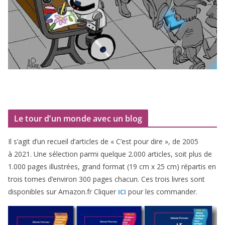
Le tour d’un monde avec un blog
Il s’agit d’un recueil d’ar­ticles de « C’est pour dire », de
2005
à
2021
. Une sélec­tion par­mi quelque
2
.
000
articles, soit plus de
1
.
000
pages illus­trées, grand for­mat (
19
cm x
25
cm) répar­tis en
trois tomes d’environ
300
pages cha­cun. Ces trois livres sont
dis­po­nibles sur Amazon​.fr Cliquer
pour les commander.
ICI