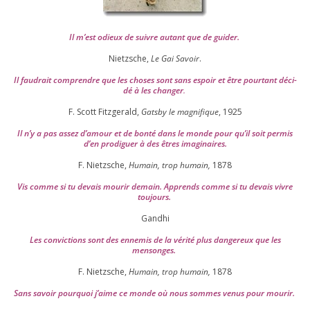
Il m’est odieux de suivre autant que de gui­der
.
Nietzsche,
Le Gai Savoir
.
Il fau­drait com­prendre que les choses sont sans espoir et être pour­tant déci­
dé à les chan­ger
.
F. Scott Fitzgerald,
Gatsby le magni­fique
,
1925
Il n’y a pas assez d’a­mour et de bon­té dans le monde pour qu’il soit per­mis
d’en pro­di­guer à des êtres imaginaires.
F. Nietzsche,
Humain, trop humain,
1878
Vis comme si tu devais mou­rir demain. Apprends comme si tu devais vivre
toujours.
Gandhi
Les convic­tions sont des enne­mis de la véri­té plus dan­ge­reux que les
mensonges.
F. Nietzsche,
Humain, trop humain,
1878
Sans savoir pour­quoi j’aime ce monde où nous sommes venus pour mourir.