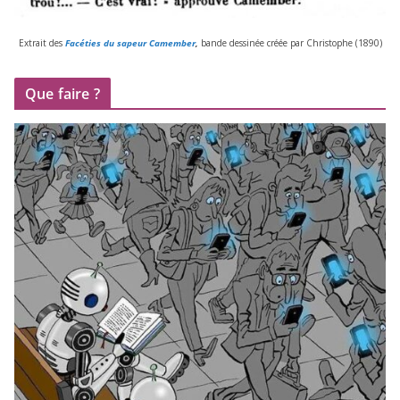
Extrait des
Facéties du sapeur Camember
,
bande des­si­née créée par Christophe (
1890
)
Que faire ?