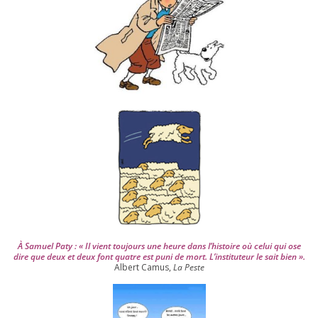
d
e
p
u
i
s
2
0
0
4
À Samuel Paty : « Il vient tou­jours une heure dans l’his­toire où celui qui ose
dire que deux et deux font quatre est puni de mort. L’instituteur le sait bien ».
Albert Camus,
La Peste