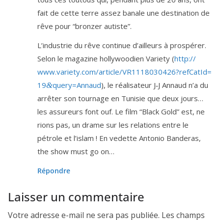
fait de cette terre assez banale une des­ti­na­tion de
rêve pour “bron­zer autiste”.
L’industrie du rêve conti­nue d’ailleurs à pros­pé­rer.
Selon le maga­zine hol­ly­woo­dien Variety (
http://​
www​.varie​ty​.com/​a​r​t​i​c​l​e​/​V​R​
1
1
1
8
0
3
0
4
2
6
​?​r​e​f​C​a​t​I​d​=​
1
9
​q​u​e​r​y​=​A​n​n​aud
), le réa­li­sa­teur J‑J Annaud n’a du
&
arrê­ter son tour­nage en Tunisie que deux jours…
les assu­reurs font ouf. Le film “Black Gold” est, ne
rions pas, un drame sur les rela­tions entre le
pétrole et l’is­lam ! En vedette Antonio Banderas,
the show must go on…
Répondre
Laisser un commentaire
Votre adresse e-mail ne sera pas publiée.
Les champs