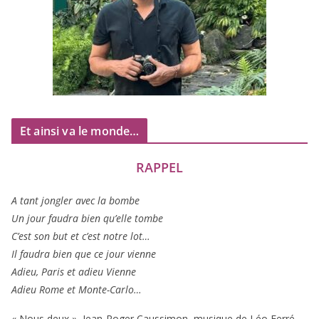
Et ainsi va le monde…
RAPPEL
A tant jon­gler avec la bombe
Un jour fau­dra bien qu’elle tombe
C’est son but et c’est notre lot…
Il fau­dra bien que ce jour vienne
Adieu, Paris et adieu Vienne
Adieu Rome et Monte-Carlo…
« Nous deux », Jean-Roger Caussimon, musique de Léo Ferré,