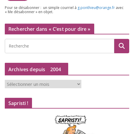
Pour se désa­bon­ner : un simple cour­riel à
g.​ponthieu@​orange.​fr
avec
« Me désa­bon­ner » en objet.
Rechercher dans « C’est pour dire »
Archives depuis
2004
A
r
c
Sapristi !
h
i
v
e
s