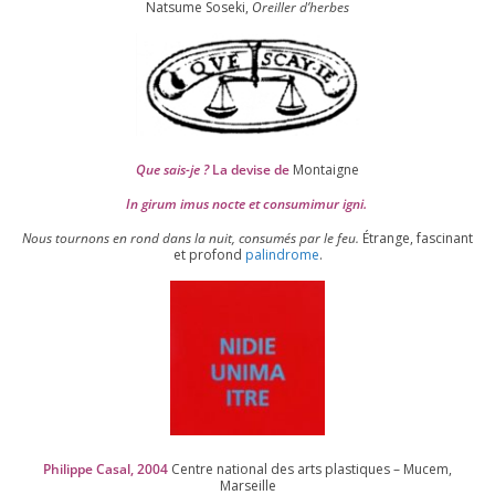
Natsume Soseki,
Oreiller d’herbes
Que sais-je ?
La devise de
Montaigne
In girum imus nocte et consu­mi­mur igni.
Nous tour­nons en rond dans la nuit, consu­més par le feu.
Étrange, fas­ci­nant
et pro­fond
palin­drome
.
Philippe Casal,
2004
Centre natio­nal des arts plas­tiques – Mucem,
Marseille