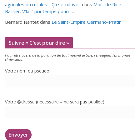
agricoles ou rurales - Ça se cultive !
dans
Mort de Ricet
Barrier. V’là l” printemps pourri…
Bernard Nantet
dans
Le Saint-Empire Germano-Pratin
Suivre « C’est pour dire »
Pour être aver­ti de la paru­tion de tout nou­vel article, ren­sei­gnez les champs
ci-dessous.
Votre nom ou pseudo
Votre @dresse (néces­saire – ne sera pas publiée)