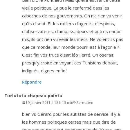
Bien dit, le Ponthieu ! Mais qu’elle est rance cette
vieille poli­tique. Ça pue le ren­fer­mé dans les
caboches de nos gou­ver­nants. On n’a rien vu venir
qu’ils disent. Et les mil­liers d’a­gents, d’es­pions,
d’ob­ser­va­teurs, d’am­bas­sa­deurs et autres endor­
mis, ils ont rien vu venir les mecs. Ne voient-ils pas
que ce monde, leur monde pour­ri est à l’a­go­nie ?
C’est fini vos trucs disait léo Ferré. On ose­rait
pres­qu’y croire en voyant ces Tunisiens debout,
indi­gnés, dignes enfin !
Répondre
Turlututu chapeau pointu
19 janvier 2011 à 18 h 13 min
Permalien
bien vu Gérard pour les autistes de ser­vice. Il y a
les hommes poli­tiques certes mais que dire de
tous ces tou­tous qui, pen­dant plus de
20
ans, ont