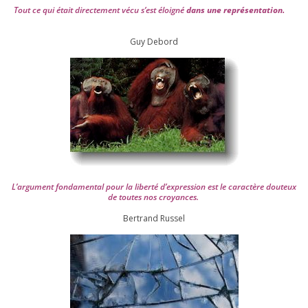
Tout ce qui était direc­te­ment vécu s’est éloi­gné
dans une repré­sen­ta­tion.
Guy Debord
L’argument fon­da­men­tal pour la liber­té d’expression est le carac­tère dou­teux
de toutes nos croyances.
Ber­trand Russel