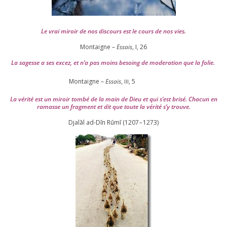
Le vrai miroir de nos dis­cours est le cours de nos vies.
Montaigne –
Essais
, I,
26
La sagesse a ses excez, et n’a pas moins besoing de mode­ra­tion que la folie.
Montaigne –
Essais
,
,
5
III
La véri­té est un miroir tom­bé de la main de Dieu et qui s’est bri­sé. Chacun en
ramasse un frag­ment et dit que toute la véri­té s’y trouve.
Djalāl ad-Dīn Rūmī (
1207
–
1273
)