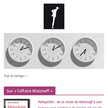
Pas le temps !…
Sur « l’affaire Matzneff »
Pédophilie : de la chute de Matzneff à une
lec­ture sexo-poli­tique de l’après-
68
est dis­