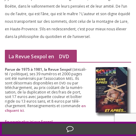
Boétie, dans le val­lon­ne­ment de leurs pen­sées et de leur ami­tié. De l’un
ou de l’autre, qui est l’âne, qui est le maître ? L’auteur et son digne équi­dé
nous trans­portent sur des som­mets, dont celui de la mon­tagne de Lure,
en Haute-Provence. S’ils en redes­cendent, c’est pour mieux nous éle­ver
dans la phi­lo­so­phie du quo­ti­dien et de l’universel.
La Revue Sexpol en
DVD
Parue de
1975
à
1981
, la Revue Sex­pol
(sexua­li­
té /​ poli­tique), ses
39
numé­ros et
2000
pages
ont été numé­ri­sés par l’as­so­cia­tion
. Ils
MIEL
sont désor­mais dis­po­nibles en
ou par
DVD
télé­char­ge­ment, au prix coû­tant de la numé­ri­
sa­tion, de la dupli­ca­tion et des frais de port,
soit
17
euros avec jaquette cou­leur et boî­tier
rigide ou
13
euros sans, et
8
euros par télé­
char­ge­ment. Ren­sei­gne­ments et com­mande
en
cli­quant ici
.
En savoir plus ici sur Sexpol
.
Translate »