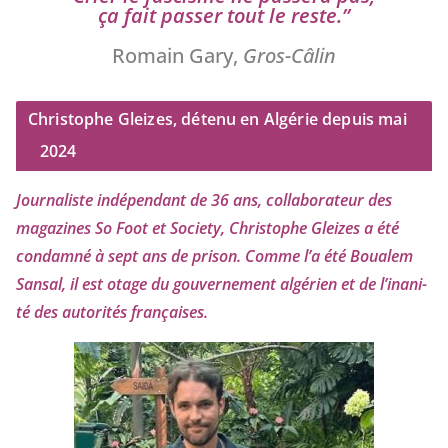
ça fait pas­ser tout le reste.”
Romain Gary,
Gros-Câlin
Christophe Gleizes, détenu en Algérie depuis mai
2024
Journaliste indé­pen­dant de
36
ans, col­la­bo­ra­teur des
maga­zines So Foot et Society, Christophe Gleizes
a été
condam­né à sept ans de pri­son. Comme l’a été Boualem
Sansal, il est otage du gou­ver­ne­ment algé­rien et de l’i­na­ni­
té des auto­ri­tés françaises.