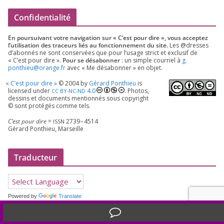
Confidentialité
En pour­sui­vant votre navi­ga­tion sur « C’est pour dire », vous accep­tez
l’utilisation des tra­ceurs liés au fonc­tion­ne­ment du site.
Les @dresses
d’a­bon­nés ne sont conser­vées que pour l’u­sage strict et exclu­sif de
« C’est pour dire ».
Pour se désa­bon­ner
: un simple cour­riel à
g.​
ponthieu@​orange.​fr
avec « Me désa­bon­ner » en objet.
«
C’est pour dire »
©
2004
by
Gérard Ponthieu
is
licen­sed under
4
.
0
. Photos,
CC
BY-NC-ND
des­sins et docu­ments men­tion­nés sous copy­right
© sont pro­té­gés comme tels.
C’est pour dire
=
2739
–
4514
ISSN
Gérard Ponthieu, Marseille
Traducteur
Powered by
Translate
Translate »