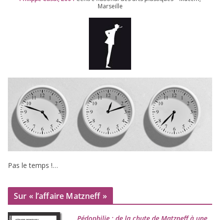
Marseille
Pas le temps !…
Sur « l’affaire Matzneff »
Pédophilie : de la chute de Matzneff à une