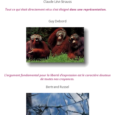
Claude Lévi-Strauss
Tout ce qui était direc­te­ment vécu s’est éloi­gné
dans une repré­sen­ta­tion.
Guy Debord
L’argument fon­da­men­tal pour la liber­té d’expression est le carac­tère dou­teux
de toutes nos croyances.
Ber­trand Russel