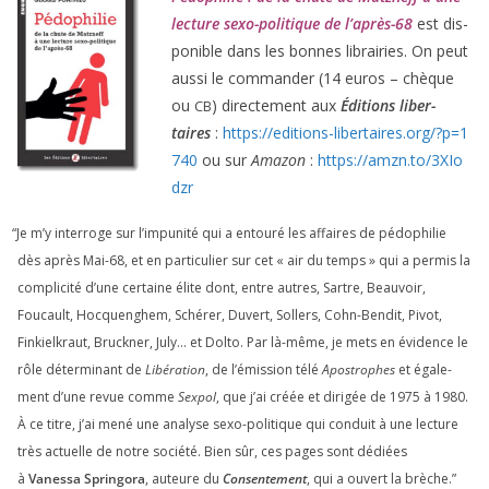
lec­ture sexo-poli­tique de l’après-
68
est dis­
po­nible dans les bonnes librai­ries. On peut
aus­si le com­man­der (
14
euros – chèque
ou
) direc­te­ment aux
Éditions liber­
CB
taires
:
https://​edi​tions​-liber​taires​.org/​?​p​=​
1
740
ou sur
Amazon
:
https://​amzn​.to/​
3
​X​I​o​
dzr
“
Je m’y inter­roge sur l’impunité qui a entou­ré les affaires de pédo­phi­lie
dès après Mai-
68
, et en par­ti­cu­lier sur cet « air du temps » qui a per­mis la
com­pli­ci­té d’une cer­taine élite dont, entre autres, Sartre, Beauvoir,
Foucault, Hocquenghem, Schérer, Duvert, Sollers, Cohn-Bendit, Pivot,
Finkielkraut, Bruckner, July… et Dolto. Par là-même, je mets en évi­dence le
rôle déter­mi­nant de
Libération
, de l’émission télé
Apostrophes
et éga­le­
ment d’une revue comme
Sexpol
, que j’ai créée et diri­gée de
1975
à
1980
.
À ce titre, j’ai mené une ana­lyse sexo-poli­tique qui conduit à une lec­ture
très actuelle de notre socié­té. Bien sûr, ces pages sont dédiées
à
Vanessa Springora
, auteure du
Consentement
, qui a ouvert la brèche.”