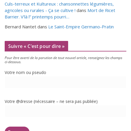
Culs-terreux et Kultureux : chansonnettes légumières,
agricoles ou rurales - Ça se cultive !
dans
Mort de Ricet
Barrier. V’là l” printemps pourri…
Bernard Nantet
dans
Le Saint-Empire Germano-Pratin
Suivre « C’est pour dire »
Pour être aver­ti de la paru­tion de tout nou­vel article, ren­sei­gnez les champs
ci-dessous.
Votre nom ou pseudo
Votre @dresse (néces­saire – ne sera pas publiée)