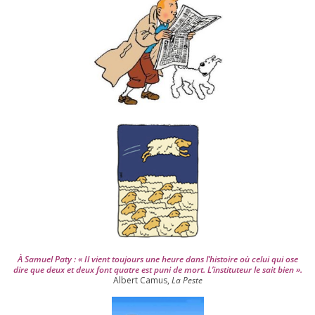
s
d
e
p
u
i
s
2
0
0
4
À Samuel Paty : « Il vient tou­jours une heure dans l’his­toire où celui qui ose
dire que deux et deux font quatre est puni de mort. L’instituteur le sait bien ».
Albert Camus,
La Peste