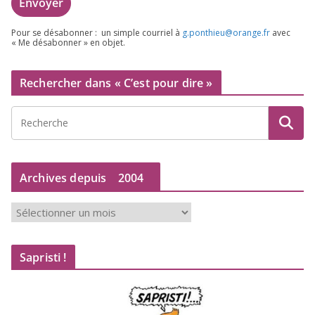
Pour se désa­bon­ner : un simple cour­riel à
g.​ponthieu@​orange.​fr
avec
« Me désa­bon­ner » en objet.
Rechercher dans « C’est pour dire »
Archives depuis
2004
A
r
c
Sapristi !
h
i
v
e