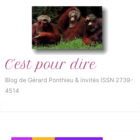
Passer
au
contenu
C’est pour dire
Blog de Gérard Ponthieu & invités ISSN 2739-
4514