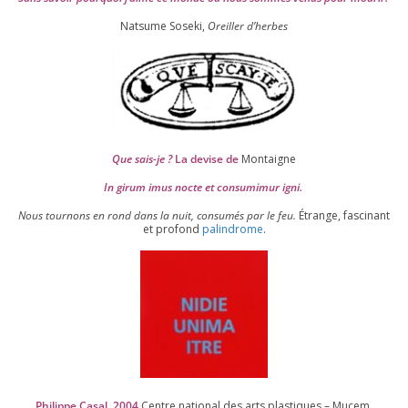
Natsume Soseki,
Oreiller d’herbes
Que sais-je ?
La devise de
Montaigne
In girum imus nocte et consu­mi­mur igni.
Nous tour­nons en rond dans la nuit, consu­més par le feu.
Étrange, fas­ci­nant
et pro­fond
palin­drome
.
Philippe Casal,
2004
Centre natio­nal des arts plas­tiques – Mucem,