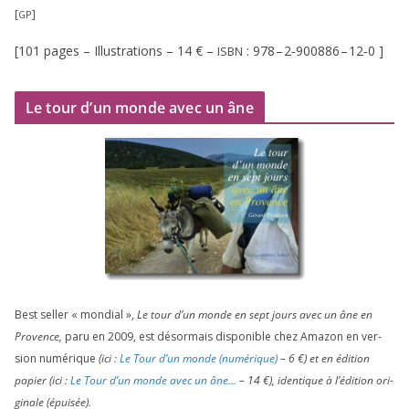
[
]
GP
[
101
pages – Illustrations –
14
€ –
:
978
–
2
‑
900886
–
12
‑
0
]
ISBN
Le tour d’un monde avec un âne
Best sel­ler « mon­dial »,
Le tour d’un monde en sept jours avec un âne en
Provence,
paru en
2009
, est désor­mais dis­po­nible chez Amazon en ver­
sion numé­rique
(ici :
Le Tour d’un monde (numé­rique)
–
6
€) et en édi­tion
papier (ici :
Le Tour d’un monde avec un âne…
–
14
€), iden­tique à l’é­di­tion ori­
gi­nale (épui­sée).