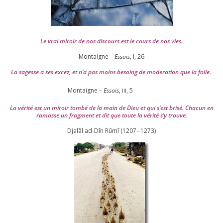
Le vrai miroir de nos dis­cours est le cours de nos vies.
Montaigne –
Essais
, I,
26
La sagesse a ses excez, et n’a pas moins besoing de mode­ra­tion que la folie.
Montaigne –
Essais
,
,
5
III
La véri­té est un miroir tom­bé de la main de Dieu et qui s’est bri­sé. Chacun en
ramasse un frag­ment et dit que toute la véri­té s’y trouve.
Djalāl ad-Dīn Rūmī (
1207
–
1273
)