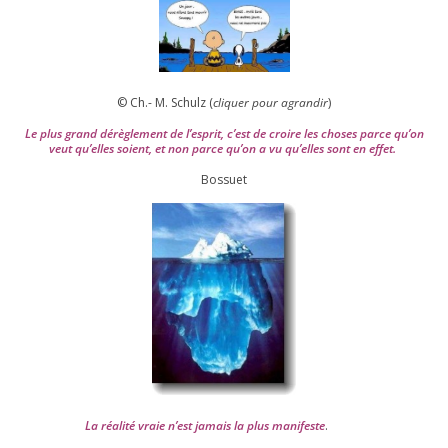
© Ch.- M. Schulz (
cli­quer pour agran­dir
)
Le plus grand dérè­gle­ment de l’es­prit, c’est de croire les choses parce qu’on
veut qu’elles soient, et non parce qu’on a vu qu’elles sont en effet.
Bossuet
La réa­lité vraie n’est jamais la plus mani­feste
.