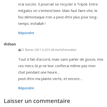
vrai suc­cès. Il pour­rait se recy­cler à Tripoli. Entre
méga­los on s’en­tend bien. Mais faut faire vite, le
fou démo­niaque n’en a peut-être plus pour long­
temps. inchallah !
Répondre
didson
21 février 2011 à 20 h 46 min
Permalien
Tout à fait d’ac­cord, mais sans par­ler de gosse, moi
ces mecs-là je ne leur confie­rai même pas mon
chat pen­dant une heure…
peut-être ma plante verte, et encore.…
Répondre
Laisser un commentaire