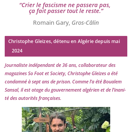
“
Crier le fas­cisme ne pas­se­ra pas,
ça fait pas­ser tout le reste.”
Romain Gary,
Gros-Câlin
Christophe Gleizes, détenu en Algérie depuis mai
2024
Journaliste indé­pen­dant de
36
ans, col­la­bo­ra­teur des
maga­zines So Foot et Society, Christophe Gleizes
a été
condam­né à sept ans de pri­son. Comme l’a été Boualem
Sansal, il est otage du gou­ver­ne­ment algé­rien et de l’i­na­ni­
té des auto­ri­tés françaises.