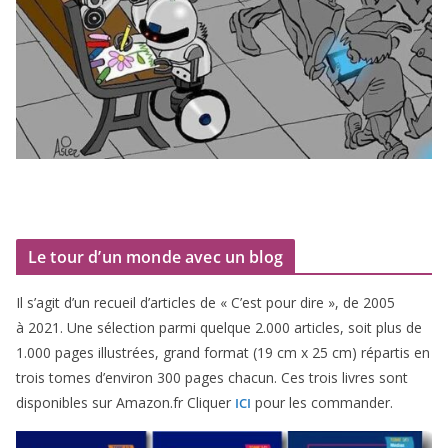
Le tour d’un monde avec un blog
Il s’agit d’un recueil d’ar­ticles de « C’est pour dire », de
2005
à
2021
. Une sélec­tion par­mi quelque
2
.
000
articles, soit plus de
1
.
000
pages illus­trées, grand for­mat (
19
cm x
25
cm) répar­tis en
trois tomes d’environ
300
pages cha­cun. Ces trois livres sont
dis­po­nibles sur Amazon​.fr Cliquer
pour les commander.
ICI