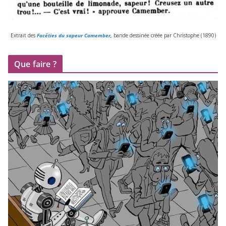
Extrait des
Facéties du sapeur Camember
,
bande des­si­née créée par Christophe (
1890
)
Que faire ?