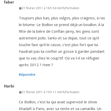
faber
21 février 2011 à 18 h 54 min
Permalien
Toujours plus bas, plus vul­gos, plus crai­gnos, à ras
le bitume. Le Boillon se prend déjà un bouillon. À la
fête de la bière de Conflan-Jarny, les gens sont
autre­ment polis. Sarko et sa clique, tout ce qu’il
touche faut qu’il le casse, c’est plus fort que lui.
Faudrait pas lui confier un gosse à gar­der pen­dant
que tu vas chez le coup’­tif. Où va t‑il se réfu­gier
après
2012
? Hein ?
Répondre
Harbi
21 février 2011 à 19 h 11 min
Permalien
Ce Boillon, c’est lui qui avait super­vi­sé le show
Khadafi à Paris, avec sa tente et sa cama­rilla. Un