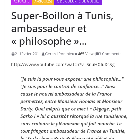
ACTUALITÉ
AFRIQUE(S)
C DE COEUR, C DE GUEULE
Super-Boillon à Tunis,
ambassadeur et
« philosophe »…
21 février 2011
Gérard Ponthieu
465 Views
3 Comments
http://www.youtube.com/watch?v=SnuH0fuXcSg
"Je suis là pour vous exposer une philosophie…"
"Je suis pour le contrat de confiance…" Ainsi
cause le nouvel ambassadeur de la France,
permettez, entre Monsieur Homais et Monsieur
Darty. Quel mépris que ce mec ! « Dégage, petit
Sarko ! » lui a aussitôt rétorqué la rue tunisienne,
sans craindre le pléonasme qui fait mouche. Le
tout fringant ambassadeur de France en Tunisie,
le "Sarko-boy » Boris Boillon a été obligé de