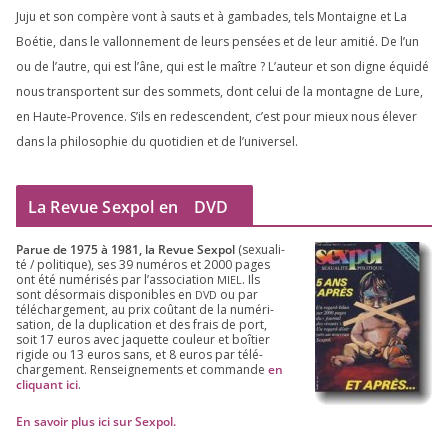
Juju et son com­père vont à sauts et à gam­bades, tels Montaigne et La
Boétie, dans le val­lon­ne­ment de leurs pen­sées et de leur ami­tié. De l’un
ou de l’autre, qui est l’âne, qui est le maître ? L’auteur et son digne équi­dé
nous trans­portent sur des som­mets, dont celui de la mon­tagne de Lure,
en Haute-Provence. S’ils en redes­cendent, c’est pour mieux nous éle­ver
dans la phi­lo­so­phie du quo­ti­dien et de l’universel.
La Revue Sexpol en
DVD
Parue de
1975
à
1981
, la Revue Sex­pol
(sexua­li­
té /​ poli­tique), ses
39
numé­ros et
2000
pages
ont été numé­ri­sés par l’as­so­cia­tion
. Ils
MIEL
sont désor­mais dis­po­nibles en
ou par
DVD
télé­char­ge­ment, au prix coû­tant de la numé­ri­
sa­tion, de la dupli­ca­tion et des frais de port,
soit
17
euros avec jaquette cou­leur et boî­tier
rigide ou
13
euros sans, et
8
euros par télé­
char­ge­ment. Ren­sei­gne­ments et com­mande
en
cli­quant ici
.
En savoir plus ici sur Sexpol
.