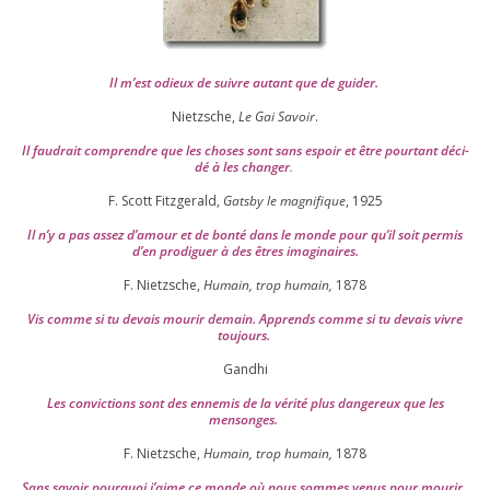
Il m’est odieux de suivre autant que de gui­der
.
Nietzsche,
Le Gai Savoir
.
Il fau­drait com­prendre que les choses sont sans espoir et être pour­tant déci­
dé à les chan­ger
.
F. Scott Fitzgerald,
Gatsby le magni­fique
,
1925
Il n’y a pas assez d’a­mour et de bon­té dans le monde pour qu’il soit per­mis
d’en pro­di­guer à des êtres imaginaires.
F. Nietzsche,
Humain, trop humain,
1878
Vis comme si tu devais mou­rir demain. Apprends comme si tu devais vivre
toujours.
Gandhi
Les convic­tions sont des enne­mis de la véri­té plus dan­ge­reux que les
mensonges.
F. Nietzsche,
Humain, trop humain,
1878
Sans savoir pour­quoi j’aime ce monde où nous sommes venus pour mourir.