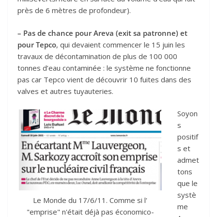
près de 6 mètres de profondeur).
– Pas de chance pour Areva (exit sa patronne) et
pour
Tepco
, qui devaient commencer le 15 juin les
travaux de décontamination de plus de 100 000
tonnes d’eau contaminée : le système ne fonctionne
pas car Tepco vient de découvrir 10 fuites dans des
valves et autres tuyauteries.
Soyon
s
positif
s et
admet
tons
que le
systè
Le Monde du 17/6/11. Comme si l'
me
"emprise" n'était déjà pas économico-