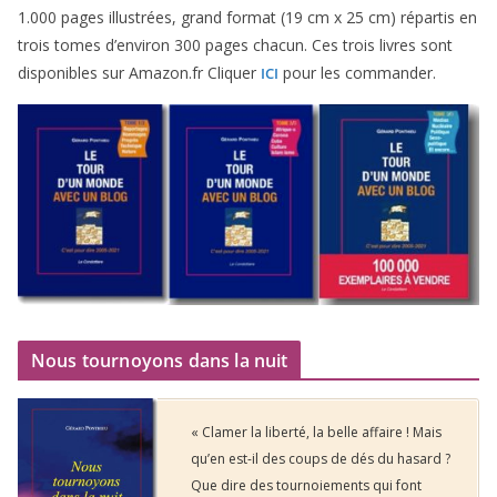
1
.
000
pages illus­trées, grand for­mat (
19
cm x
25
cm) répar­tis en
trois tomes d’environ
300
pages cha­cun. Ces trois livres sont
dis­po­nibles sur Amazon​.fr Cliquer
pour les commander.
ICI
Nous tournoyons dans la nuit
« Clamer la liberté, la belle affaire ! Mais
qu’en est-il des coups de dés du hasard ?
Que dire des tournoiements qui font