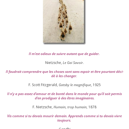
Il m’est odieux de suivre autant que de gui­der
.
Nietzsche,
Le Gai Savoir
.
Il fau­drait com­prendre que les choses sont sans espoir et être pour­tant déci­
dé à les chan­ger
.
F. Scott Fitzgerald,
Gatsby le magni­fique
,
1925
Il n’y a pas assez d’a­mour et de bon­té dans le monde pour qu’il soit per­mis
d’en pro­di­guer à des êtres imaginaires.
F. Nietzsche,
Humain, trop humain,
1878
Vis comme si tu devais mou­rir demain. Apprends comme si tu devais vivre
toujours.