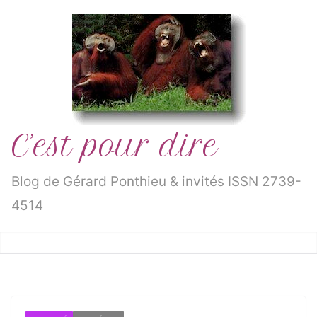
Passer
au
contenu
C’est pour dire
Blog de Gérard Ponthieu & invités ISSN 2739-
4514