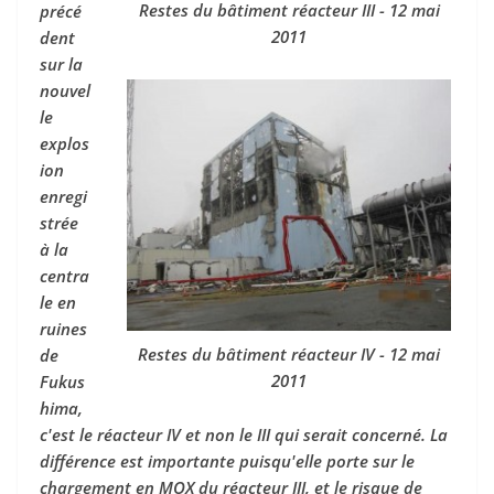
Restes du bâtiment réacteur III - 12 mai
précé
2011
dent
sur la
nouvel
le
explos
ion
enregi
strée
à la
centra
le en
ruines
Restes du bâtiment réacteur IV - 12 mai
de
2011
Fukus
hima,
c'est le réacteur IV et non le III qui serait concerné. La
différence est importante puisqu'elle porte sur le
chargement en MOX du réacteur III, et le risque de