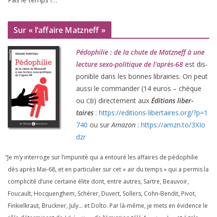
Sur « l’affaire Matzneff »
Pédophilie : de la chute de Matzneff à une
lec­ture sexo-poli­tique de l’après-
68
est dis­
po­nible dans les bonnes librai­ries. On peut
aus­si le com­man­der (
14
euros – chèque
ou
) direc­te­ment aux
Éditions liber­
CB
taires
:
https://​edi​tions​-liber​taires​.org/​?​p​=​
1
740
ou sur
Amazon
:
https://​amzn​.to/​
3
​X​I​o​
dzr
“
Je m’y inter­roge sur l’impunité qui a entou­ré les affaires de pédo­phi­lie
dès après Mai-
68
, et en par­ti­cu­lier sur cet « air du temps » qui a per­mis la
com­pli­ci­té d’une cer­taine élite dont, entre autres, Sartre, Beauvoir,
Foucault, Hocquenghem, Schérer, Duvert, Sollers, Cohn-Bendit, Pivot,
Finkielkraut, Bruckner, July… et Dolto. Par là-même, je mets en évi­dence le