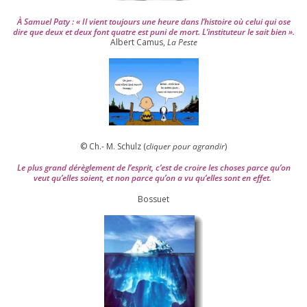
À Samuel Paty : « Il vient tou­jours une heure dans l’his­toire où celui qui ose
dire que deux et deux font quatre est puni de mort. L’instituteur le sait bien ».
Albert Camus,
La Peste
© Ch.- M. Schulz (
cli­quer pour agran­dir
)
Le plus grand dérè­gle­ment de l’es­prit, c’est de croire les choses parce qu’on
veut qu’elles soient, et non parce qu’on a vu qu’elles sont en effet.
Bossuet