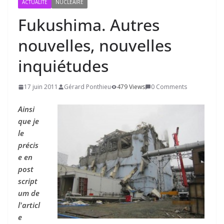
ACTUALITÉ
NUCLÉAIRE
Fukushima. Autres
nouvelles, nouvelles
inquiétudes
17 juin 2011
Gérard Ponthieu
479 Views
0 Comments
Ainsi
que je
le
précis
e en
post
script
um de
l'articl
e