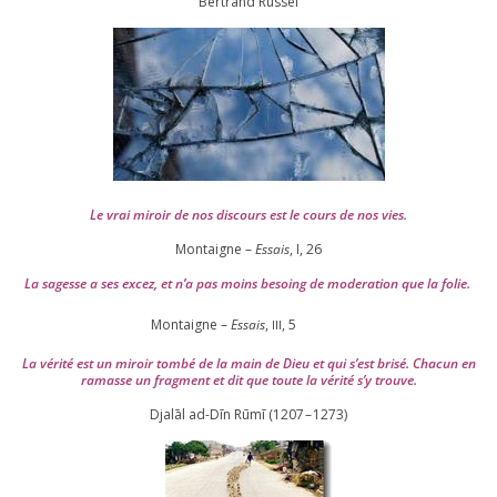
Ber­trand Russel
Le vrai miroir de nos dis­cours est le cours de nos vies.
Montaigne –
Essais
, I,
26
La sagesse a ses excez, et n’a pas moins besoing de mode­ra­tion que la folie.
Montaigne –
Essais
,
,
5
III
La véri­té est un miroir tom­bé de la main de Dieu et qui s’est bri­sé. Chacun en
ramasse un frag­ment et dit que toute la véri­té s’y trouve.
Djalāl ad-Dīn Rūmī (
1207
–
1273
)