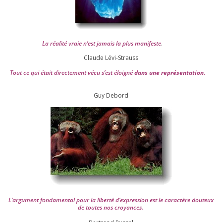
La réa­lité vraie n’est jamais la plus mani­feste
.
Claude Lévi-Strauss
Tout ce qui était direc­te­ment vécu s’est éloi­gné
dans une repré­sen­ta­tion.
Guy Debord
L’argument fon­da­men­tal pour la liber­té d’expression est le carac­tère dou­teux
de toutes nos croyances.