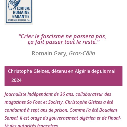
“
Crier le fas­cisme ne pas­se­ra pas,
ça fait pas­ser tout le reste.”
Romain Gary,
Gros-Câlin
Christophe Gleizes, détenu en Algérie depuis mai
2024
Journaliste indé­pen­dant de
36
ans, col­la­bo­ra­teur des
maga­zines So Foot et Society, Christophe Gleizes
a été
condam­né à sept ans de pri­son. Comme l’a été Boualem
Sansal, il est otage du gou­ver­ne­ment algé­rien et de l’i­na­ni­
té des auto­ri­tés françaises.