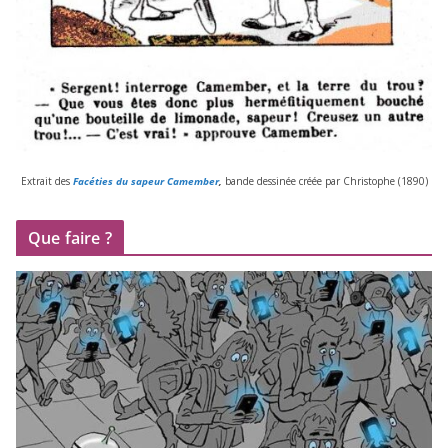
Extrait des
Facéties du sapeur Camember
,
bande des­si­née créée par Christophe (
1890
)
Que faire ?