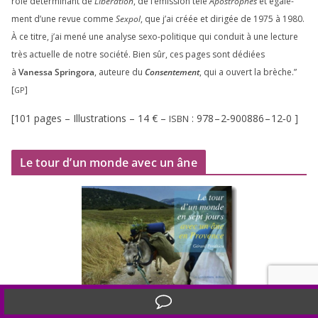
rôle déter­mi­nant de
Libération
, de l’émission télé
Apostrophes
et éga­le­
ment d’une revue comme
Sexpol
, que j’ai créée et diri­gée de
1975
à
1980
.
À ce titre, j’ai mené une ana­lyse sexo-poli­tique qui conduit à une lec­ture
très actuelle de notre socié­té. Bien sûr, ces pages sont dédiées
à
Vanessa Springora
, auteure du
Consentement
, qui a ouvert la brèche.”
[
]
GP
[
101
pages – Illustrations –
14
€ –
:
978
–
2
‑
900886
–
12
‑
0
]
ISBN
Le tour d’un monde avec un âne
Translate »