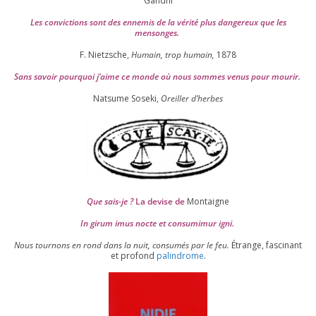
Gandhi
Les convic­tions sont des enne­mis de la véri­té plus dan­ge­reux que les
mensonges.
F. Nietzsche,
Humain, trop humain,
1878
Sans savoir pour­quoi j’aime ce monde où nous sommes venus pour mourir.
Natsume Soseki,
Oreiller d’herbes
Que sais-je ?
La devise de
Montaigne
In girum imus nocte et consu­mi­mur igni.
Nous tour­nons en rond dans la nuit, consu­més par le feu.
Étrange, fas­ci­nant
et pro­fond
palin­drome
.