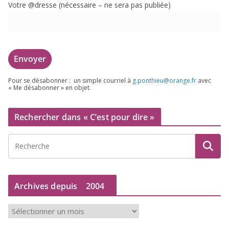
Votre @dresse (néces­saire – ne sera pas publiée)
Pour se désa­bon­ner : un simple cour­riel à
g.​ponthieu@​orange.​fr
avec
« Me désa­bon­ner » en objet.
Rechercher dans « C’est pour dire »
Archives depuis
2004
A
r